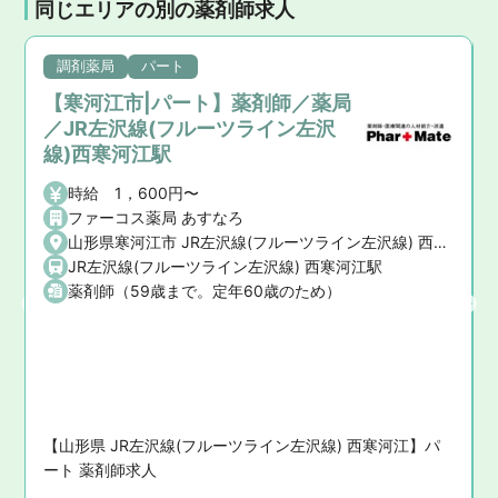
同じエリアの別の薬剤師求人
調剤薬局
パート
【寒河江市|パート】薬剤師／薬局
／JR左沢線(フルーツライン左沢
線)西寒河江駅
時給 1，600円〜
ファーコス薬局 あすなろ
山形県寒河江市 JR左沢線(フルーツライン左沢線) 西寒河江駅
JR左沢線(フルーツライン左沢線) 西寒河江駅
薬剤師（59歳まで。定年60歳のため）
分 / フルーツライン左沢線 西寒河江駅徒歩20分
問
【山形県 JR左沢線(フルーツライン左沢線) 西寒河江】パ
ート 薬剤師求人