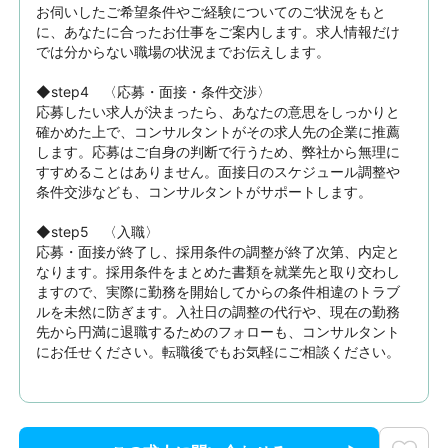
お伺いしたご希望条件やご経験についてのご状況をもと
に、あなたに合ったお仕事をご案内します。求人情報だけ
では分からない職場の状況までお伝えします。

◆step4　〈応募・面接・条件交渉〉

応募したい求人が決まったら、あなたの意思をしっかりと
確かめた上で、コンサルタントがその求人先の企業に推薦
します。応募はご自身の判断で行うため、弊社から無理に
すすめることはありません。面接日のスケジュール調整や
条件交渉なども、コンサルタントがサポートします。

◆step5　〈入職〉

応募・面接が終了し、採用条件の調整が終了次第、内定と
なります。採用条件をまとめた書類を就業先と取り交わし
ますので、実際に勤務を開始してからの条件相違のトラブ
ルを未然に防ぎます。入社日の調整の代行や、現在の勤務
先から円満に退職するためのフォローも、コンサルタント
にお任せください。転職後でもお気軽にご相談ください。