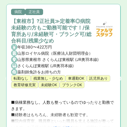
病院
正社員
【東根市】?正社員≫定着率◎病院
未経験の方もご勤務可能です！/保
育所あり/未経験可・ブランク可/総
合科目/残業少なめ
年収380〜422万円
山形ロイヤル病院（医療法人財団明理会）
山形県東根市 さくらんぼ東根駅 (JR奥羽本線)
さくらんぼ東根駅 (JR奥羽本線)
薬剤師免許をお持ちの方
転勤なし
残業無し・少なめ
車通勤OK
託児所あり
教育研修充実
未経験OK
ブランクOK
■病棟業務なし。人数も整っているのでゆったりと勤務で
きます。

■経験者はもちろん、未経験者も歓迎です。

■院内保育室、職員寮といった職員を支える施設が整って