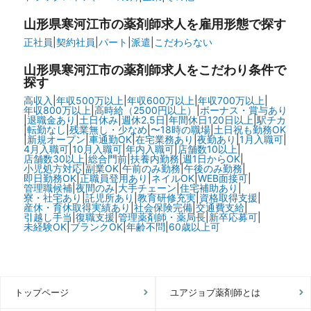
山形県寒河江市の
薬剤師求人を雇用形態で探す
正社員
|
契約社員
|
パート
|
派遣
|
こだわらない
山形県寒河江市の
薬剤師求人をこだわり条件で
探す
高収入
|
年収500万以上
|
年収600万以上
|
年収700万以上
|
年収800万以上
|
高時給（2500円以上）
|
ボーナス・賞与あり
|
退職金あり
|
土日休み
|
週休2.5日
|
年間休日120日以上
|
駅チカ
|
転勤なし
|
残業無し・少なめ
|
〜18時の職場
|
土日祝も勤務OK
|
新規オープン
|
車通勤OK
|
在宅業務あり
|
夜勤あり
|
1月入職可
|
4月入職可
|
10月入職可
|
年内入職可
|
店舗数10以上
|
店舗数30以上
|
総合門前
|
扶養内勤務
|
週1日からOK
|
小児処方対応
|
副業OK
|
午前のみ勤務
|
午後のみ勤務
|
即日勤務OK
|
正職員登用あり
|
ネイルOK
|
WEB面接可
|
管理職候補
|
夜間のみ
|
大手チェーン
|
住宅補助あり
|
寮・社宅あり
|
託児所あり
|
教育研修充実
|
資格取得支援
|
産休・育休取得実績あり
|
社会保険完備
|
交通費支給
|
引越し手当
|
復職支援
|
管理薬剤師・薬局長
|
新卒応募可
|
未経験OK
|
ブランクOK
|
年齢不問
|
60歳以上可
トップページ
ユアジョブ薬剤師とは