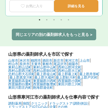
お気に入り
詳細を見る
同じエリアの別の薬剤師求人をもっと見る >
山形県
の薬剤師求人を市区で探す
山形市
|
米沢市
|
鶴岡市
|
酒田市
|
新庄市
|
寒河江市
|
上山市
|
村山市
|
長井市
|
天童市
|
東根市
|
尾花沢市
|
南陽市
|
東村山郡山辺町
|
東村山郡中山町
|
西村山郡河北町
|
西村山郡西川町
|
西村山郡朝日町
|
西村山郡大江町
|
北村山郡大石田町
|
最上郡金山町
|
最上郡最上町
|
最上郡舟形町
|
最上郡真室川町
|
最上郡大蔵村
|
最上郡鮭川村
|
最上郡戸沢村
|
東置賜郡高畠町
|
東置賜郡川西町
|
西置賜郡小国町
|
西置賜郡白鷹町
|
西置賜郡飯豊町
|
東田川郡三川町
|
東田川郡庄内町
|
飽海郡遊佐町
|
山形県寒河江市の
薬剤師求人を仕事内容で探す
調剤薬局
|
病院
|
クリニック
|
ドラッグストア(調剤併設)
|
ドラッグストア(OTCのみ)
|
企業
|
その他