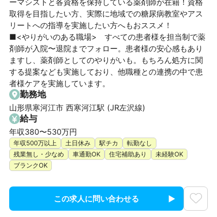
ーマシストと各資格を保持している薬剤師が在籍！資格
取得を目指したい方、実際に地域での糖尿病教室やアス
リートへの指導を実施したい方へもおススメ！

■<やりがいのある職場>　すべての患者様を担当制で薬
剤師が入院〜退院までフォロー。患者様の安心感もあり
ますし、薬剤師としてのやりがいも。もちろん処方に関
する提案なども実施しており、他職種との連携の中で患
者様ケアを実施しています。
勤務地
山形県寒河江市 西寒河江駅 (JR左沢線)
給与
年収380〜530万円
年収500万以上
土日休み
駅チカ
転勤なし
残業無し・少なめ
車通勤OK
住宅補助あり
未経験OK
ブランクOK
この求人に問い合わせる