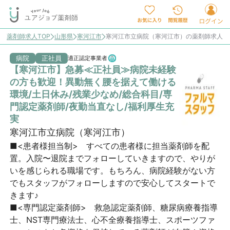
薬剤師求人TOP
山形県
寒河江市
寒河江市立病院（寒河江市）の薬剤師求人
病院
正社員
適正認定事業者
【寒河江市】急募≪正社員≫病院未経験
の方も歓迎！異動無く腰を据えて働ける
環境/土日休み/残業少なめ/総合科目/専
門認定薬剤師/夜勤当直なし/福利厚生充
実
寒河江市立病院（寒河江市）
■<患者様担当制>　すべての患者様に担当薬剤師を配
置。入院〜退院までフォローしていきますので、やりが
いを感じられる職場です。もちろん、病院経験がない方
でもスタッフがフォローしますので安心してスタートで
きます♪

■<専門認定薬剤師>　救急認定薬剤師、糖尿病療養指導
士、NST専門療法士、心不全療養指導士、スポーツファ