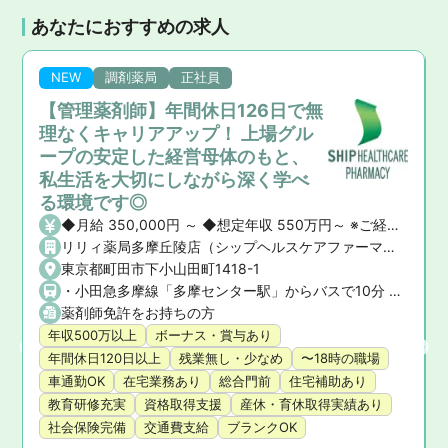
あなたにおすすめの求人
NEW
調剤薬局
正社員
【管理薬剤師】年間休日126日で無
理なくキャリアアップ！ 上場グル
ープの安定した経営母体のもと、
私生活を大切にしながら深く学べ
る環境です◎
◆月給 350,000円 ～ ◆想定年収 550万円～ ※ご経験や前職の給与を考慮の上、決定いたします。 ◆昇給・賞与 ・昇給： あり ・賞与： あり（年2回）
リリィ薬局多摩丘陵店（シップヘルスケアファーマシー株式会社）
東京都町田市下小山田町1418-1
・小田急多摩線「多摩センター駅」からバスで10分 ・小田急小田原線「町田駅」からバスで25分 ★マイカー通勤OK！
薬剤師免許をお持ちの方
年収500万以上
ボーナス・賞与あり
年間休日120日以上
残業無し・少なめ
〜18時の職場
車通勤OK
在宅業務あり
総合門前
住宅補助あり
教育研修充実
資格取得支援
産休・育休取得実績あり
社会保険完備
交通費支給
ブランクOK