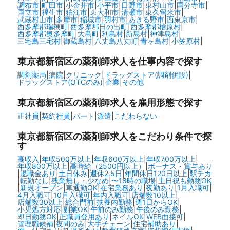
調布市
|
町田市
|
小金井市
|
小平市
|
日野市
|
東村山市
|
国分寺市
|
国立市
|
福生市
|
狛江市
|
東大和市
|
清瀬市
|
東久留米市
|
武蔵村山市
|
多摩市
|
稲城市
|
羽村市
|
あきる野市
|
西東京市
|
西多摩郡瑞穂町
|
西多摩郡日の出町
|
西多摩郡檜原村
|
西多摩郡奥多摩町
|
大島町
|
利島村
|
新島村
|
神津島村
|
三宅島三宅村
|
御蔵島村
|
八丈島八丈町
|
青ヶ島村
|
小笠原村
|
東京都新宿区の
薬剤師求人を仕事内容で探す
調剤薬局
|
病院
|
クリニック
|
ドラッグストア(調剤併設)
|
ドラッグストア(OTCのみ)
|
企業
|
その他
東京都新宿区の
薬剤師求人を雇用形態で探す
正社員
|
契約社員
|
パート
|
派遣
|
こだわらない
東京都新宿区の
薬剤師求人をこだわり条件で探
す
高収入
|
年収500万以上
|
年収600万以上
|
年収700万以上
|
年収800万以上
|
高時給（2500円以上）
|
ボーナス・賞与あり
|
退職金あり
|
土日休み
|
週休2.5日
|
年間休日120日以上
|
駅チカ
|
転勤なし
|
残業無し・少なめ
|
〜18時の職場
|
土日祝も勤務OK
|
新規オープン
|
車通勤OK
|
在宅業務あり
|
夜勤あり
|
1月入職可
|
4月入職可
|
10月入職可
|
年内入職可
|
店舗数10以上
|
店舗数30以上
|
総合門前
|
扶養内勤務
|
週1日からOK
|
小児処方対応
|
副業OK
|
午前のみ勤務
|
午後のみ勤務
|
即日勤務OK
|
正職員登用あり
|
ネイルOK
|
WEB面接可
|
管理職候補
|
夜間のみ
|
大手チェーン
|
住宅補助あり
|