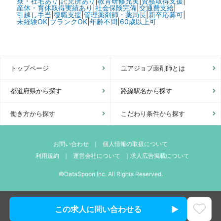
寮・社宅あり
|
託児所あり
|
教育研修充実
|
資格取得支援
|
産休・育休取得実績あり
|
社会保険完備
|
交通費支給
|
引越し手当
|
復職支援
|
管理薬剤師・薬局長
|
新卒応募可
|
未経験OK
|
ブランクOK
|
年齢不問
|
60歳以上可
トップページ
ユアジョブ薬剤師とは
都道府県から探す
路線駅名から探す
働き方から探す
こだわり条件から探す
お問い合わせ
｜
個人情報の取扱について
利用規約
｜
運営会社について
｜
求人広告掲載について
©DataSpoon Inc. All Rights Reserved.
この求人に問い合わせる