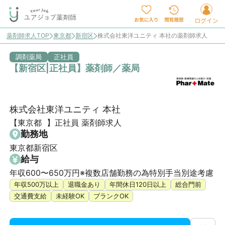
薬剤師求人TOP
東京都
新宿区
株式会社東洋ユニティ 本社の薬剤師求人
調剤薬局
正社員
【新宿区|正社員】薬剤師／薬局
株式会社東洋ユニティ 本社
【東京都  】正社員 薬剤師求人
勤務地
東京都新宿区
給与
年収600〜650万円※複数店舗勤務の為特別手当別途考慮
年収500万以上
退職金あり
年間休日120日以上
総合門前
交通費支給
未経験OK
ブランクOK