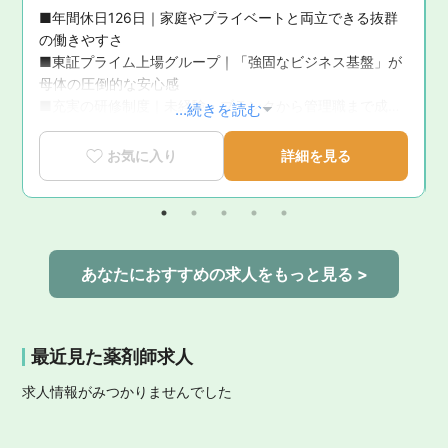
■年間休日126日｜家庭やプライベートと両立できる抜群
の働きやすさ

■東証プライム上場グループ｜「強固なビジネス基盤」が
問
母体の圧倒的な安心感

■充実の研修制度｜未経験・ブランクから管理職まで成長
...続きを読む
を徹底サポート

■育休復帰率100％！｜ライフステージの変化に寄り添う
お気に入り
詳細を見る
手厚いサポート体制

■新卒3年定着率95.5％｜「社員が転職活動をしなくてい
い環境」を追求した実績
あなたにおすすめの求人をもっと見る >
最近見た薬剤師求人
求人情報がみつかりませんでした