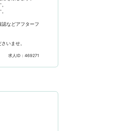




確認などアフターフ
ださいませ。
求人ID：
469271