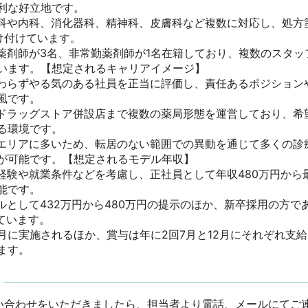
な好立地です。

科や内科、消化器科、精神科、皮膚科など複数に対応し、処方箋
付けています。

薬剤師が3名、非常勤薬剤師が1名在籍しており、複数のスタッ
います。【想定されるキャリアイメージ】

わらずやる気のある社員を正当に評価し、責任あるポジション
です。

ドラッグストア併設店まで複数の薬局形態を運営しており、希
環境です。

エリアに多いため、転居のない範囲での異動を通じて多くの診
が可能です。【想定されるモデル年収】

経験や就業条件などを考慮し、正社員として年収480万円から最
です。

ルとして432万円から480万円の提示のほか、新卒採用の方であ
います。

6月に実施されるほか、賞与は年に2回7月と12月にそれぞれ支
ます。
い合わせをいただきましたら、担当者より電話、メールにてご連絡