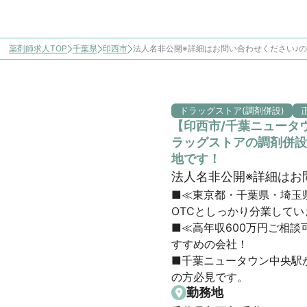
薬剤師求人TOP
千葉県
印西市
法人名非公開※詳細はお問い合わせください♪
ドラッグストア(調剤併設)
【印西市/千葉ニュータ
ラッグストアの調剤併設
地です！
法人名非公開※詳細はお
■≪東京都・千葉県・埼玉
OTCとしっかり分業していま
■≪高年収600万円ご相
すすめの会社！

■千葉ニュータウン中央駅
の方必見です。
勤務地