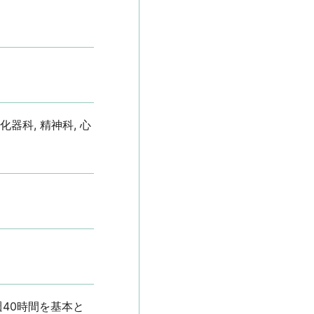
器科, 精神科, 心
り※週40時間を基本と