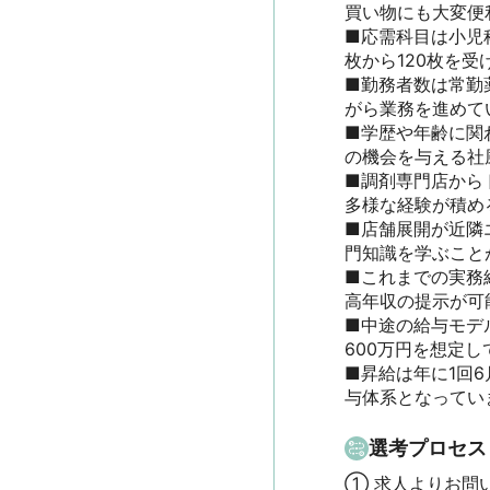
買い物にも大変便利
■応需科目は小児
枚から120枚を受け
■勤務者数は常勤
がら業務を進めて
■学歴や年齢に関
の機会を与える社風
■調剤専門店から
多様な経験が積める
■店舗展開が近隣
門知識を学ぶこと
■これまでの実務
高年収の提示が可能
■中途の給与モデ
600万円を想定して
■昇給は年に1回
与体系となってい
選考プロセス
① 求人よりお問