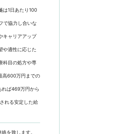
は1日あたり100
フで協力し合いな
やキャリアアップ
望や適性に応じた
療科目の処方や専
高600万円までの
れば469万円から
給される安定した給
を致します。
