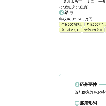
千葉県印西市 千葉ニュータ
(北総鉄道北総線)
給与
年収480〜600万円
年収500万以上
年収600万以
寮・社宅あり
教育研修充実
応募要件
薬剤師免許をお持
雇用形態