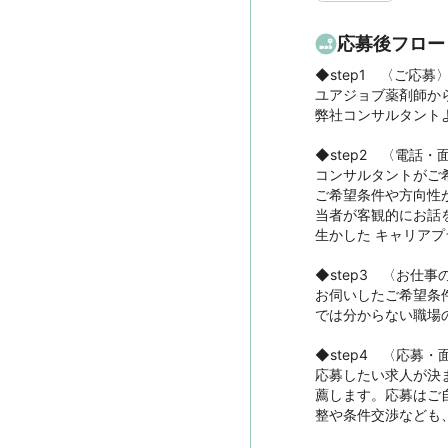
応募後フロー
◆step1　〈ご応募〉
ユアジョブ薬剤師から
弊社コンサルタント
◆step2　〈電話・面
コンサルタントがご
ご希望条件や方向性
当者が客観的にお話
生かした キャリアプ
◆step3　〈お仕事
お伺いしたご希望条
では分からない職場
◆step4　〈応募・
応募したい求人が決
薦します。応募はご
整や条件交渉なども