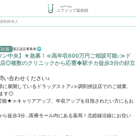
の薬剤師求人
正社員
適正認定事業者
ウン中央】★急募！≪高年収600万円ご相談可能♪≫ド
店◎複数のクリニックから応需◆駅チカ徒歩3分の好立
問い合わせください♪
県に展開しているドラッグストア♪≫調剤併設店でのご就業、
す◎

談可能★≫キャリアアップ、年収アップを目指されたい方にもお
から徒歩3分…医療モール内にある薬局！北総線沿線にお住い