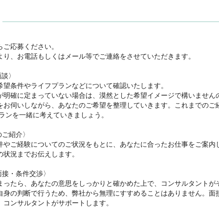


ご応募ください。

より、お電話もしくはメール等でご連絡をさせていただきます。

談〉

希望条件やライフプランなどについて確認いたします。

が明確に定まっていない場合は、漠然とした希望イメージで構いません
をお伺いしながら、あなたのご希望を整理していきます。これまでのご
ランを一緒に考えていきましょう。

のご紹介〉

件やご経験についてのご状況をもとに、あなたに合ったお仕事をご案内
の状況までお伝えします。

面接・条件交渉〉

まったら、あなたの意思をしっかりと確かめた上で、コンサルタントが
自身の判断で行うため、弊社から無理にすすめることはありません。面
、コンサルタントがサポートします。
