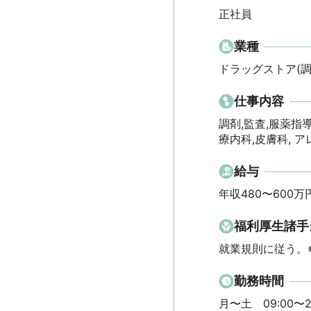
正社員
業種
ドラッグストア(調
仕事内容
調剤,監査,服薬指導
療内科,皮膚科, ア
給与
年収480〜600万
福利厚生諸手
就業規則に従う。
勤務時間
月〜土　09:00〜2