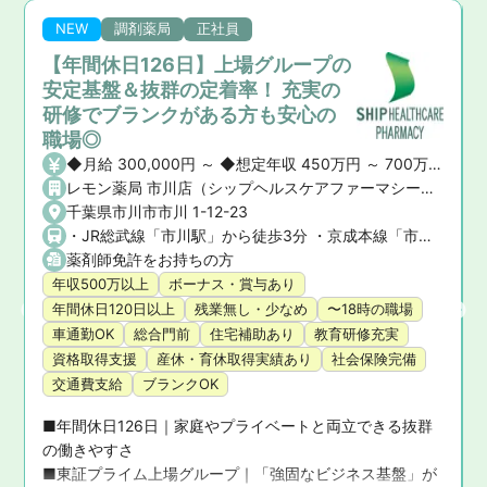
NEW
調剤薬局
正社員
【年間休日126日】上場グループの
安定基盤＆抜群の定着率！ 充実の
研修でブランクがある方も安心の
職場◎
給・賞与 ・昇給： あり ・賞与： あり（年2回）
◆月給 300,000円 ～ ◆想定年収 450万円 ～ 700万円 ※ご経験や前職の給与を考慮の上、決定いたします。 ◆昇給・賞与 ・昇給： あり ・賞与： あり（年2回）
レモン薬局 市川店（シップヘルスケアファーマシー株式会社）
千葉県市川市市川 1-12-23
バスで5分
・JR総武線「市川駅」から徒歩3分 ・京成本線「市川真間駅」から徒歩5分
薬剤師免許をお持ちの方
年収500万以上
ボーナス・賞与あり
年間休日120日以上
残業無し・少なめ
〜18時の職場
車通勤OK
総合門前
住宅補助あり
教育研修充実
資格取得支援
産休・育休取得実績あり
社会保険完備
交通費支給
ブランクOK
■年間休日126日｜家庭やプライベートと両立できる抜群
の働きやすさ

■東証プライム上場グループ｜「強固なビジネス基盤」が