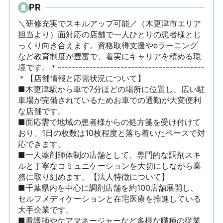
PR
＼研修充実でスキルアップ可能／（木更津市エリア
担当より）面対応の店舗で一人ひとりの患者様とじ
っくり向き合えます。資格取得支援やeラーニング
など教育制度が豊富で、着実にキャリアを積める環
境です。＊------------------------------------------
＊【店舗情報と応需状況について】

■木更津駅から車で7分ほどの場所に位置し、広い駐
車場が完備されているためお車での通勤が大変便利
な店舗です。

■面応需で地域の患者様からの処方箋を受け付けて
おり、1日の枚数は10枚程度と落ち着いたペースで対
応できます。

■一人薬剤師体制の店舗として、専門的な調剤スキ
ルと丁寧なコミュニケーションを大切にしながら業
務に取り組めます。【法人特徴について】

■千葉県内を中心に調剤店舗を約100店舗展開し、
セルフメディケーションと在宅医療を推進している
大手企業です。

■看護師やケアマネージャーなど多様な職種の従業