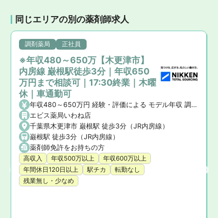
同じエリアの別の薬剤師求人
調剤薬局
正社員
※年収480～650万【木更津市】
内房線 巌根駅徒歩3分｜年収650
万円まで相談可｜17:30終業｜木曜
休｜車通勤可
年収480～650万円 経験・評価による モデル年収 調剤経験10年 600万円 交通費
エビス薬局いわね店
千葉県木更津市 巌根駅 徒歩3分（JR内房線）
巌根駅 徒歩3分（JR内房線）
留里線)
薬剤師免許をお持ちの方
高収入
年収500万以上
年収600万以上
年間休日120日以上
駅チカ
転勤なし
残業無し・少なめ