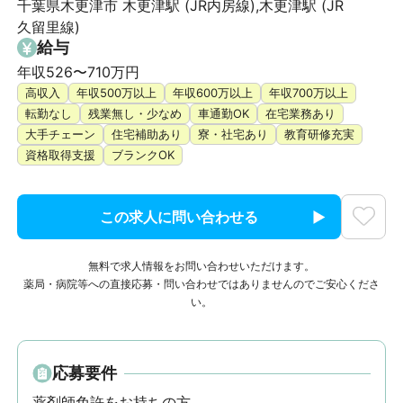
千葉県木更津市 木更津駅 (JR内房線),木更津駅 (JR
久留里線)
給与
年収526〜710万円
高収入
年収500万以上
年収600万以上
年収700万以上
転勤なし
残業無し・少なめ
車通勤OK
在宅業務あり
大手チェーン
住宅補助あり
寮・社宅あり
教育研修充実
資格取得支援
ブランクOK
この求人に問い合わせる
無料で求人情報をお問い合わせいただけます。
薬局・病院等への直接応募・問い合わせではありませんのでご安心くださ
い。
応募要件
薬剤師免許をお持ちの方