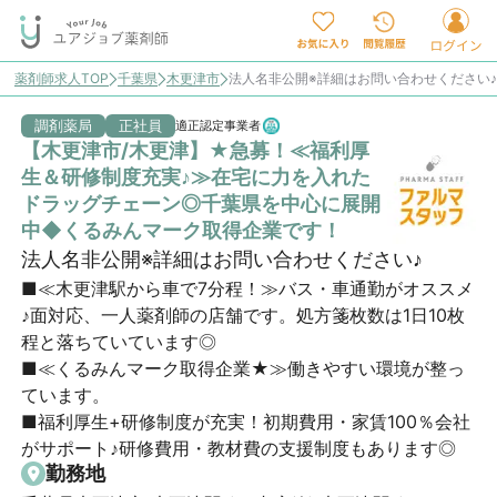
薬剤師求人TOP
千葉県
木更津市
法人名非公開※詳細はお問い合わせください
調剤薬局
正社員
適正認定事業者
【木更津市/木更津】★急募！≪福利厚
生＆研修制度充実♪≫在宅に力を入れた
ドラッグチェーン◎千葉県を中心に展開
中◆くるみんマーク取得企業です！
法人名非公開※詳細はお問い合わせください♪
■≪木更津駅から車で7分程！≫バス・車通勤がオススメ
♪面対応、一人薬剤師の店舗です。処方箋枚数は1日10枚
程と落ちていています◎

■≪くるみんマーク取得企業★≫働きやすい環境が整っ
ています。

■福利厚生+研修制度が充実！初期費用・家賃100％会社
がサポート♪研修費用・教材費の支援制度もあります◎
勤務地