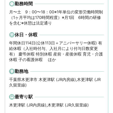
勤務時間
月〜土　9：00〜18：00※1年単位の変形労働時間制
（1ヶ月平均は170時間程度）※月1回　6時間の研修
を含む※休憩は法定通り
休日・休暇
年間休日114日(公休113日＋アニバーサリー休暇) 有
給休暇（入社時付与、入社月により付与日数変更
有） 慶弔休暇 特別休暇 産前・産後休暇 育児・介護
休暇 子の看護休暇 　ほか
勤務地
千葉県木更津市 木更津駅 (JR内房線),木更津駅 (JR
久留里線)
最寄り駅
木更津駅 (JR内房線),木更津駅 (JR久留里線)