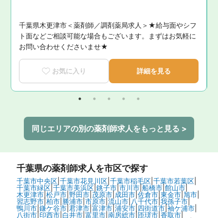
千葉県木更津市＜薬剤師／調剤薬局求人＞★給与面やシフ
ト面などご相談可能な場合もございます。まずはお気軽に
お問い合わせくださいませ★
お気に入り
詳細を見る
同じエリアの別の薬剤師求人をもっと見る >
千葉県
の薬剤師求人を市区で探す
千葉市中央区
|
千葉市花見川区
|
千葉市稲毛区
|
千葉市若葉区
|
千葉市緑区
|
千葉市美浜区
|
銚子市
|
市川市
|
船橋市
|
館山市
|
木更津市
|
松戸市
|
野田市
|
茂原市
|
成田市
|
佐倉市
|
東金市
|
旭市
|
習志野市
|
柏市
|
勝浦市
|
市原市
|
流山市
|
八千代市
|
我孫子市
|
鴨川市
|
鎌ケ谷市
|
君津市
|
富津市
|
浦安市
|
四街道市
|
袖ケ浦市
|
八街市
|
印西市
|
白井市
|
富里市
|
南房総市
|
匝瑳市
|
香取市
|