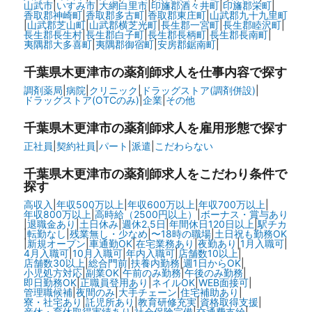
山武市
|
いすみ市
|
大網白里市
|
印旛郡酒々井町
|
印旛郡栄町
|
香取郡神崎町
|
香取郡多古町
|
香取郡東庄町
|
山武郡九十九里町
|
山武郡芝山町
|
山武郡横芝光町
|
長生郡一宮町
|
長生郡睦沢町
|
長生郡長生村
|
長生郡白子町
|
長生郡長柄町
|
長生郡長南町
|
夷隅郡大多喜町
|
夷隅郡御宿町
|
安房郡鋸南町
|
千葉県木更津市の
薬剤師求人を仕事内容で探す
調剤薬局
|
病院
|
クリニック
|
ドラッグストア(調剤併設)
|
ドラッグストア(OTCのみ)
|
企業
|
その他
千葉県木更津市の
薬剤師求人を雇用形態で探す
正社員
|
契約社員
|
パート
|
派遣
|
こだわらない
千葉県木更津市の
薬剤師求人をこだわり条件で
探す
高収入
|
年収500万以上
|
年収600万以上
|
年収700万以上
|
年収800万以上
|
高時給（2500円以上）
|
ボーナス・賞与あり
|
退職金あり
|
土日休み
|
週休2.5日
|
年間休日120日以上
|
駅チカ
|
転勤なし
|
残業無し・少なめ
|
〜18時の職場
|
土日祝も勤務OK
|
新規オープン
|
車通勤OK
|
在宅業務あり
|
夜勤あり
|
1月入職可
|
4月入職可
|
10月入職可
|
年内入職可
|
店舗数10以上
|
店舗数30以上
|
総合門前
|
扶養内勤務
|
週1日からOK
|
小児処方対応
|
副業OK
|
午前のみ勤務
|
午後のみ勤務
|
即日勤務OK
|
正職員登用あり
|
ネイルOK
|
WEB面接可
|
管理職候補
|
夜間のみ
|
大手チェーン
|
住宅補助あり
|
寮・社宅あり
|
託児所あり
|
教育研修充実
|
資格取得支援
|
産休・育休取得実績あり
|
社会保険完備
|
交通費支給
|