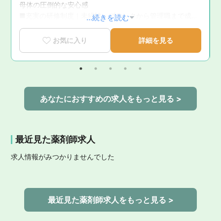
母体の圧倒的な安心感

■充実の研修制度｜未経験・ブランクから管理職まで成長
...続きを読む
を徹底サポート

■育休復帰率100％！｜ライフステージの変化に寄り添う
お気に入り
詳細を見る
手厚いサポート体制

■新卒3年定着率95.5％｜「社員が転職活動をしなくてい
い環境」を追求した実績
あなたにおすすめの求人をもっと見る >
最近見た薬剤師求人
求人情報がみつかりませんでした
最近見た薬剤師求人をもっと見る >