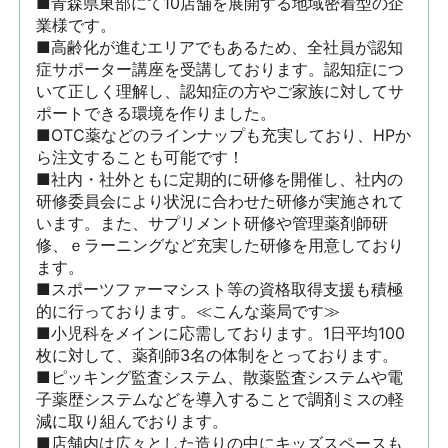
■青森県東部にて10店舗を展開する地域密着型の企
業様です。

■高齢化が進むエリアでもあるため、全社員が認知
症サポーター講座を受講しております。認知症につ
いて正しく理解し、認知症の方やご家族に対してサ
ポートできる環境を作りました。

■OTC薬などのラインナップも充実しており、HPか
ら注文することも可能です！

■社内・社外ともに定期的に研修を開催し、社内の
研修委員会により状況に合わせた研修が実施されて
います。また、サプリメント研修や管理薬剤師研
修、ｅラーニングなど充実した研修を用意しており
ます。

■スポーツファーマシスト等の資格取得支援も積極
的に行っております。≪こんな薬局です≫

■小児科をメインに応需しております。1日平均100
枚に対して、薬剤師3名の体制をとっております。

■ピッキング監査システム、散薬監査システムや電
子薬歴システムなどを導入することで調剤ミスの軽
減に取り組んでおります。

■店舗内は広々とした造りの中にキッズスペースも