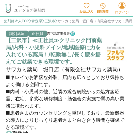
薬剤師求人TOP
青森県
三沢市
サワカミ薬局 堀口店（有限会社サワカミ薬局
調剤薬局
正社員
適正認定事業者
【三沢市】≪正社員≫クリニック門前薬
局/内科・小児科メイン/地域医療に力を
入れている薬局！/転勤無し/長く腰を据
えてご就業できる環境です。
サワカミ薬局 堀口店（有限会社サワカミ薬局）
■キレイでお洒落な外装、店内も広々としており気持ち
よく働ける空間です。

■内科・小児科の他、近隣の総合病院からの処方箋応
需、在宅、多彩な研修制度・勉強会の実施で質の高い業
務に携われます。

■患者さまのカウンセリングを重視しており、最新機器
の導入によりじっくり患者さまと向き合う時間を確保で
きる環境です。