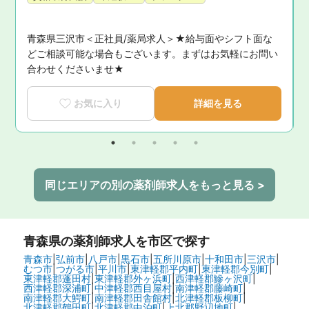
青森県三沢市＜正社員/薬局求人＞★給与面やシフト面な
お
どご相談可能な場合もございます。まずはお気軽にお問い
合わせくださいませ★
お気に入り
詳細を見る
同じエリアの別の薬剤師求人をもっと見る >
青森県
の薬剤師求人を市区で探す
青森市
|
弘前市
|
八戸市
|
黒石市
|
五所川原市
|
十和田市
|
三沢市
|
むつ市
|
つがる市
|
平川市
|
東津軽郡平内町
|
東津軽郡今別町
|
東津軽郡蓬田村
|
東津軽郡外ヶ浜町
|
西津軽郡鰺ヶ沢町
|
西津軽郡深浦町
|
中津軽郡西目屋村
|
南津軽郡藤崎町
|
南津軽郡大鰐町
|
南津軽郡田舎館村
|
北津軽郡板柳町
|
北津軽郡鶴田町
|
北津軽郡中泊町
|
上北郡野辺地町
|