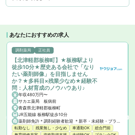
あなたにおすすめの求人
調剤薬局
正社員
【北津軽郡板柳町】★板柳駅より
徒歩10分★歴史ある会社で「なり
たい薬剤師像」を目指しません
か？★多科目×残業少なめ★経験不
問：人材育成のノウハウあり♪
年収480万円〜
サカエ薬局 板病前
青森県北津軽郡板柳町
JR五能線 板柳駅徒歩10分
薬剤師免許＊調剤経験者歓迎 ＊新卒・未経験・ブランクの方も応相談
転勤なし
残業無し・少なめ
車通勤OK
総合門前
教育研修充実
資格取得支援
未経験OK
ブランクOK