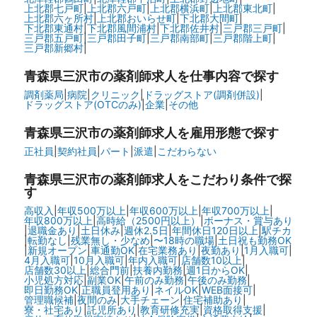
上北郡七戸町
|
上北郡六戸町
|
上北郡横浜町
|
上北郡東北町
|
上北郡六ヶ所村
|
上北郡おいらせ町
|
下北郡大間町
|
下北郡東通村
|
下北郡風間浦村
|
下北郡佐井村
|
三戸郡三戸町
|
三戸郡五戸町
|
三戸郡田子町
|
三戸郡南部町
|
三戸郡階上町
|
三戸郡新郷村
|
青森県三沢市の
薬剤師求人を仕事内容で探す
調剤薬局
|
病院
|
クリニック
|
ドラッグストア(調剤併設)
|
ドラッグストア(OTCのみ)
|
企業
|
その他
青森県三沢市の
薬剤師求人を雇用形態で探す
正社員
|
契約社員
|
パート
|
派遣
|
こだわらない
青森県三沢市の
薬剤師求人をこだわり条件で探
す
高収入
|
年収500万以上
|
年収600万以上
|
年収700万以上
|
年収800万以上
|
高時給（2500円以上）
|
ボーナス・賞与あり
|
退職金あり
|
土日休み
|
週休2.5日
|
年間休日120日以上
|
駅チカ
|
転勤なし
|
残業無し・少なめ
|
〜18時の職場
|
土日祝も勤務OK
|
新規オープン
|
車通勤OK
|
在宅業務あり
|
夜勤あり
|
1月入職可
|
4月入職可
|
10月入職可
|
年内入職可
|
店舗数10以上
|
店舗数30以上
|
総合門前
|
扶養内勤務
|
週1日からOK
|
小児処方対応
|
副業OK
|
午前のみ勤務
|
午後のみ勤務
|
即日勤務OK
|
正職員登用あり
|
ネイルOK
|
WEB面接可
|
管理職候補
|
夜間のみ
|
大手チェーン
|
住宅補助あり
|
寮・社宅あり
|
託児所あり
|
教育研修充実
|
資格取得支援
|