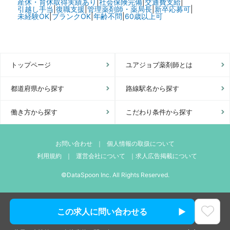
産休・育休取得実績あり
|
社会保険完備
|
交通費支給
|
引越し手当
|
復職支援
|
管理薬剤師・薬局長
|
新卒応募可
|
未経験OK
|
ブランクOK
|
年齢不問
|
60歳以上可
トップページ
ユアジョブ薬剤師とは
都道府県から探す
路線駅名から探す
働き方から探す
こだわり条件から探す
お問い合わせ
｜
個人情報の取扱について
利用規約
｜
運営会社について
｜
求人広告掲載について
©DataSpoon Inc. All Rights Reserved.
この求人に問い合わせる