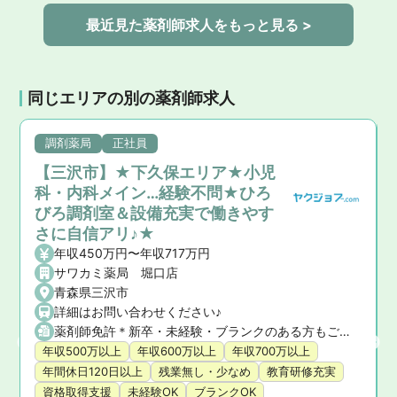
最近見た薬剤師求人をもっと見る >
同じエリアの別の薬剤師求人
調剤薬局
正社員
【三沢市】★下久保エリア★小児
科・内科メイン…経験不問★ひろ
びろ調剤室＆設備充実で働きやす
さに自信アリ♪★
年収450万円〜年収717万円
サワカミ薬局 堀口店
青森県三沢市
詳細はお問い合わせください♪
薬剤師免許＊新卒・未経験・ブランクのある方もご相談ください
年収500万以上
年収600万以上
年収700万以上
年間休日120日以上
残業無し・少なめ
教育研修充実
資格取得支援
未経験OK
ブランクOK