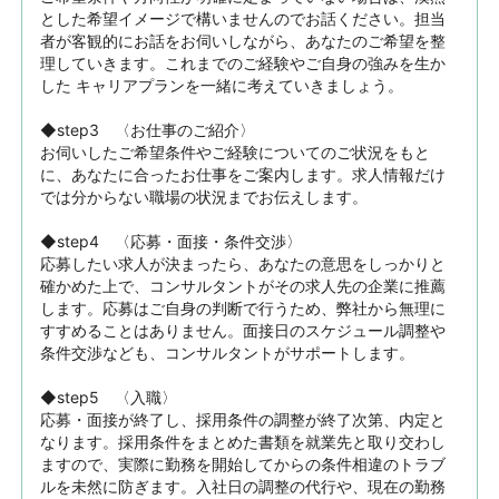
とした希望イメージで構いませんのでお話ください。担当
者が客観的にお話をお伺いしながら、あなたのご希望を整
理していきます。これまでのご経験やご自身の強みを生か
した キャリアプランを一緒に考えていきましょう。

◆step3　〈お仕事のご紹介〉

お伺いしたご希望条件やご経験についてのご状況をもと
に、あなたに合ったお仕事をご案内します。求人情報だけ
では分からない職場の状況までお伝えします。

◆step4　〈応募・面接・条件交渉〉

応募したい求人が決まったら、あなたの意思をしっかりと
確かめた上で、コンサルタントがその求人先の企業に推薦
します。応募はご自身の判断で行うため、弊社から無理に
すすめることはありません。面接日のスケジュール調整や
条件交渉なども、コンサルタントがサポートします。

◆step5　〈入職〉

応募・面接が終了し、採用条件の調整が終了次第、内定と
なります。採用条件をまとめた書類を就業先と取り交わし
ますので、実際に勤務を開始してからの条件相違のトラブ
ルを未然に防ぎます。入社日の調整の代行や、現在の勤務