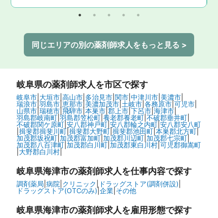
同じエリアの別の薬剤師求人をもっと見る >
岐阜県
の薬剤師求人を市区で探す
岐阜市
|
大垣市
|
高山市
|
多治見市
|
関市
|
中津川市
|
美濃市
|
瑞浪市
|
羽島市
|
恵那市
|
美濃加茂市
|
土岐市
|
各務原市
|
可児市
|
山県市
|
瑞穂市
|
飛騨市
|
本巣市
|
郡上市
|
下呂市
|
海津市
|
羽島郡岐南町
|
羽島郡笠松町
|
養老郡養老町
|
不破郡垂井町
|
不破郡関ケ原町
|
安八郡神戸町
|
安八郡輪之内町
|
安八郡安八町
|
揖斐郡揖斐川町
|
揖斐郡大野町
|
揖斐郡池田町
|
本巣郡北方町
|
加茂郡坂祝町
|
加茂郡富加町
|
加茂郡川辺町
|
加茂郡七宗町
|
加茂郡八百津町
|
加茂郡白川町
|
加茂郡東白川村
|
可児郡御嵩町
|
大野郡白川村
|
岐阜県海津市の
薬剤師求人を仕事内容で探す
調剤薬局
|
病院
|
クリニック
|
ドラッグストア(調剤併設)
|
ドラッグストア(OTCのみ)
|
企業
|
その他
岐阜県海津市の
薬剤師求人を雇用形態で探す