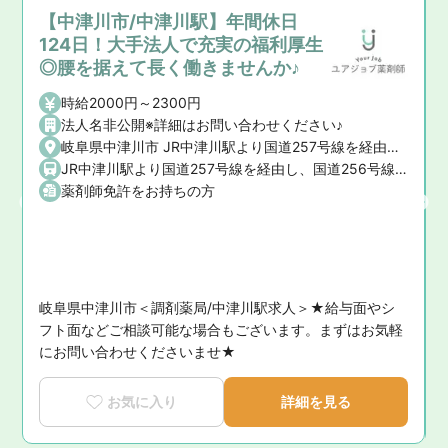
【中津川市/中津川駅】年間休日
124日！大手法人で充実の福利厚生
◎腰を据えて長く働きませんか♪
時給2000円～2300円
法人名非公開※詳細はお問い合わせください♪
岐阜県中津川市 JR中津川駅より国道257号線を経由し、国道256号線を北に20分。 JR中津川駅から北恵那交通 付知峡線「中津川駅前」バス停より乗車。「向田瀬」バス停前
JR中津川駅より国道257号線を経由し、国道256号線を北に20分。 JR中津川駅から北恵那交通 付知峡線「中津川駅前」バス停より乗車。「向田瀬」バス停前
薬剤師免許をお持ちの方
津店２階
岐阜県中津川市＜調剤薬局/中津川駅求人＞★給与面やシ
お
フト面などご相談可能な場合もございます。まずはお気軽
にお問い合わせくださいませ★
お気に入り
詳細を見る