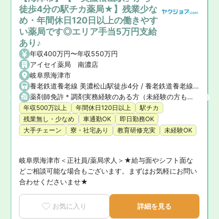
徒歩4分の駅チカ薬局★】残業少な
め・年間休日120日以上の働きやす
い薬局です◎エリア手当5万円支給
あり♪
年収400万円〜年収550万円
アイセイ薬局 南濃店
岐阜県海津市
養老鉄道養老線 美濃松山駅徒歩4分 / 養老鉄道養老線 石津駅
薬剤師免許＊調剤実務経験のある方（未経験の方もご相談ください）
年収500万以上
年間休日120日以上
駅チカ
残業無し・少なめ
車通勤OK
即日勤務OK
大手チェーン
寮・社宅あり
教育研修充実
未経験OK
岐阜県海津市＜正社員/薬局求人＞★給与面やシフト面な
い
どご相談可能な場合もございます。まずはお気軽にお問い
合わせくださいませ★
お気に入り
詳細を見る