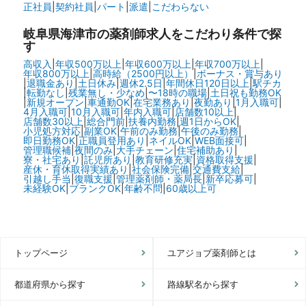
正社員
|
契約社員
|
パート
|
派遣
|
こだわらない
岐阜県海津市の
薬剤師求人をこだわり条件で探
す
高収入
|
年収500万以上
|
年収600万以上
|
年収700万以上
|
年収800万以上
|
高時給（2500円以上）
|
ボーナス・賞与あり
|
退職金あり
|
土日休み
|
週休2.5日
|
年間休日120日以上
|
駅チカ
|
転勤なし
|
残業無し・少なめ
|
〜18時の職場
|
土日祝も勤務OK
|
新規オープン
|
車通勤OK
|
在宅業務あり
|
夜勤あり
|
1月入職可
|
4月入職可
|
10月入職可
|
年内入職可
|
店舗数10以上
|
店舗数30以上
|
総合門前
|
扶養内勤務
|
週1日からOK
|
小児処方対応
|
副業OK
|
午前のみ勤務
|
午後のみ勤務
|
即日勤務OK
|
正職員登用あり
|
ネイルOK
|
WEB面接可
|
管理職候補
|
夜間のみ
|
大手チェーン
|
住宅補助あり
|
寮・社宅あり
|
託児所あり
|
教育研修充実
|
資格取得支援
|
産休・育休取得実績あり
|
社会保険完備
|
交通費支給
|
引越し手当
|
復職支援
|
管理薬剤師・薬局長
|
新卒応募可
|
未経験OK
|
ブランクOK
|
年齢不問
|
60歳以上可
トップページ
ユアジョブ薬剤師とは
都道府県から探す
路線駅名から探す