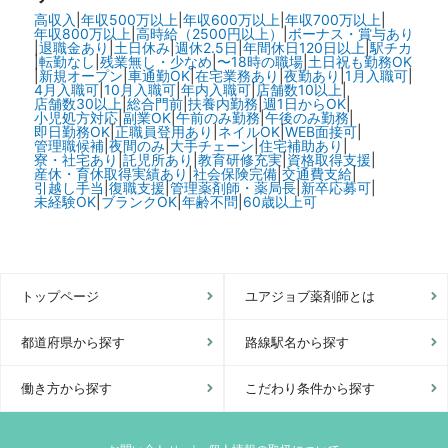
高収入
|
年収500万以上
|
年収600万以上
|
年収700万以上
|
年収800万以上
|
高時給（2500円以上）
|
ボーナス・賞与あり
|
退職金あり
|
土日休み
|
週休2.5日
|
年間休日120日以上
|
駅チカ
|
転勤なし
|
残業無し・少なめ
|
〜18時の職場
|
土日祝も勤務OK
|
新規オープン
|
車通勤OK
|
在宅業務あり
|
夜勤あり
|
1月入職可
|
4月入職可
|
10月入職可
|
年内入職可
|
店舗数10以上
|
店舗数30以上
|
総合門前
|
扶養内勤務
|
週1日からOK
|
小児処方対応
|
副業OK
|
午前のみ勤務
|
午後のみ勤務
|
即日勤務OK
|
正職員登用あり
|
ネイルOK
|
WEB面接可
|
管理職候補
|
夜間のみ
|
大手チェーン
|
住宅補助あり
|
寮・社宅あり
|
託児所あり
|
教育研修充実
|
資格取得支援
|
産休・育休取得実績あり
|
社会保険完備
|
交通費支給
|
引越し手当
|
復職支援
|
管理薬剤師・薬局長
|
新卒応募可
|
未経験OK
|
ブランクOK
|
年齢不問
|
60歳以上可
トップページ
ユアジョブ薬剤師とは
都道府県から探す
路線駅名から探す
働き方から探す
こだわり条件から探す