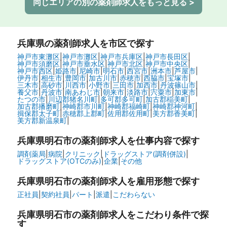
同じエリアの別の薬剤師求人をもっと見る >
兵庫県
の薬剤師求人を市区で探す
神戸市東灘区
|
神戸市灘区
|
神戸市兵庫区
|
神戸市長田区
|
神戸市須磨区
|
神戸市垂水区
|
神戸市北区
|
神戸市中央区
|
神戸市西区
|
姫路市
|
尼崎市
|
明石市
|
西宮市
|
洲本市
|
芦屋市
|
伊丹市
|
相生市
|
豊岡市
|
加古川市
|
赤穂市
|
西脇市
|
宝塚市
|
三木市
|
高砂市
|
川西市
|
小野市
|
三田市
|
加西市
|
丹波篠山市
|
養父市
|
丹波市
|
南あわじ市
|
朝来市
|
淡路市
|
宍粟市
|
加東市
|
たつの市
|
川辺郡猪名川町
|
多可郡多可町
|
加古郡稲美町
|
加古郡播磨町
|
神崎郡市川町
|
神崎郡福崎町
|
神崎郡神河町
|
揖保郡太子町
|
赤穂郡上郡町
|
佐用郡佐用町
|
美方郡香美町
|
美方郡新温泉町
|
兵庫県明石市の
薬剤師求人を仕事内容で探す
調剤薬局
|
病院
|
クリニック
|
ドラッグストア(調剤併設)
|
ドラッグストア(OTCのみ)
|
企業
|
その他
兵庫県明石市の
薬剤師求人を雇用形態で探す
正社員
|
契約社員
|
パート
|
派遣
|
こだわらない
兵庫県明石市の
薬剤師求人をこだわり条件で探
す