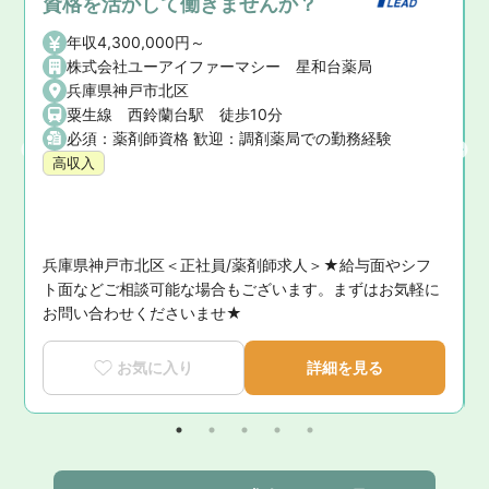
資格を活かして働きませんか？
年収4,300,000円～
株式会社ユーアイファーマシー 星和台薬局
兵庫県神戸市北区
粟生線 西鈴蘭台駅 徒歩10分
鉄本線 西新町 徒歩46分
必須：薬剤師資格 歓迎：調剤薬局での勤務経験
高収入
兵庫県神戸市北区＜正社員/薬剤師求人＞★給与面やシフ
に
ト面などご相談可能な場合もございます。まずはお気軽に
お問い合わせくださいませ★
お気に入り
詳細を見る