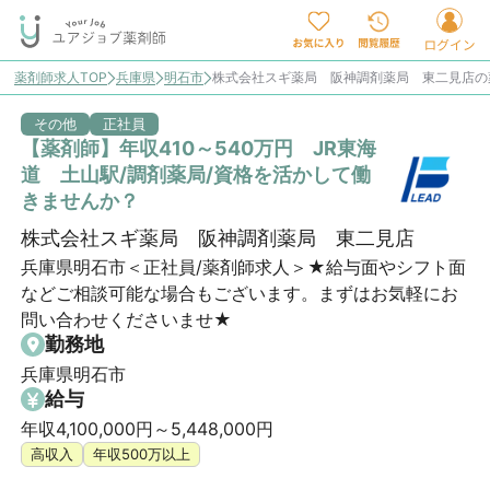
薬剤師求人TOP
兵庫県
明石市
株式会社スギ薬局 阪神調剤薬局 東二見店の
その他
正社員
【薬剤師】年収410～540万円 JR東海
道 土山駅/調剤薬局/資格を活かして働
きませんか？
株式会社スギ薬局 阪神調剤薬局 東二見店
兵庫県明石市＜正社員/薬剤師求人＞★給与面やシフト面
などご相談可能な場合もございます。まずはお気軽にお
問い合わせくださいませ★
勤務地
兵庫県明石市
給与
年収4,100,000円～5,448,000円
高収入
年収500万以上