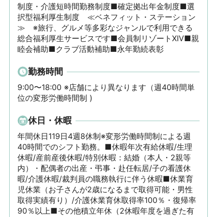
制度・介護短時間勤務制度■確定拠出年金制度■選
択型福利厚生制度　≪ベネフィット・ステーション
≫　※旅行、グルメ等多彩なジャンルで利用できる
総合福利厚生サービスです■会員制リゾートXIV■親
睦会補助■クラブ活動補助■永年勤続表彰
勤務時間
9:00〜18:00 ※店舗により異なります（週40時間単
位の変形労働時間制 )
休日・休暇
年間休日119日4週8休制※変形労働時間制による週
40時間でのシフト勤務。■休暇年次有給休暇/生理
休暇/産前産後休暇/特別休暇：結婚（本人・2親等
内）・配偶者の出産・弔事・赴任転居/子の看護休
暇/介護休暇/裁判員の職務執行に伴う休暇■休業育
児休業（お子さんが2歳になるまで取得可能・男性
取得実績有り）/介護休業育休取得率100％・復帰率
90％以上■その他積立年休（2休暇年度を過ぎた有