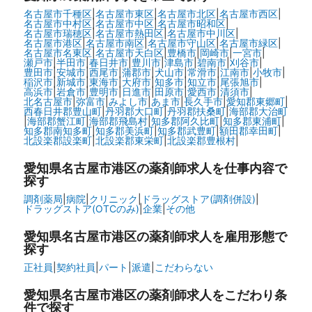
名古屋市千種区
|
名古屋市東区
|
名古屋市北区
|
名古屋市西区
|
名古屋市中村区
|
名古屋市中区
|
名古屋市昭和区
|
名古屋市瑞穂区
|
名古屋市熱田区
|
名古屋市中川区
|
名古屋市港区
|
名古屋市南区
|
名古屋市守山区
|
名古屋市緑区
|
名古屋市名東区
|
名古屋市天白区
|
豊橋市
|
岡崎市
|
一宮市
|
瀬戸市
|
半田市
|
春日井市
|
豊川市
|
津島市
|
碧南市
|
刈谷市
|
豊田市
|
安城市
|
西尾市
|
蒲郡市
|
犬山市
|
常滑市
|
江南市
|
小牧市
|
稲沢市
|
新城市
|
東海市
|
大府市
|
知多市
|
知立市
|
尾張旭市
|
高浜市
|
岩倉市
|
豊明市
|
日進市
|
田原市
|
愛西市
|
清須市
|
北名古屋市
|
弥富市
|
みよし市
|
あま市
|
長久手市
|
愛知郡東郷町
|
西春日井郡豊山町
|
丹羽郡大口町
|
丹羽郡扶桑町
|
海部郡大治町
|
海部郡蟹江町
|
海部郡飛島村
|
知多郡阿久比町
|
知多郡東浦町
|
知多郡南知多町
|
知多郡美浜町
|
知多郡武豊町
|
額田郡幸田町
|
北設楽郡設楽町
|
北設楽郡東栄町
|
北設楽郡豊根村
|
愛知県名古屋市港区の
薬剤師求人を仕事内容で
探す
調剤薬局
|
病院
|
クリニック
|
ドラッグストア(調剤併設)
|
ドラッグストア(OTCのみ)
|
企業
|
その他
愛知県名古屋市港区の
薬剤師求人を雇用形態で
探す
正社員
|
契約社員
|
パート
|
派遣
|
こだわらない
愛知県名古屋市港区の
薬剤師求人をこだわり条
件で探す