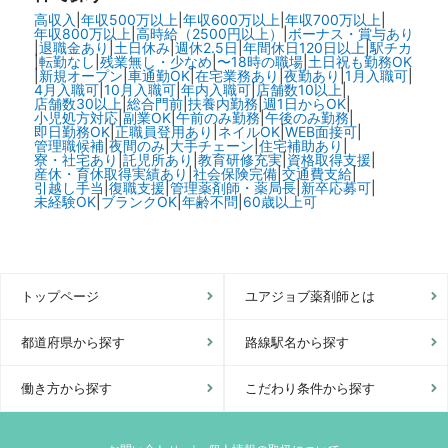
高収入
|
年収500万以上
|
年収600万以上
|
年収700万以上
|
年収800万以上
|
高時給（2500円以上）
|
ボーナス・賞与あり
|
退職金あり
|
土日休み
|
週休2.5日
|
年間休日120日以上
|
駅チカ
|
転勤なし
|
残業無し・少なめ
|
〜18時の職場
|
土日祝も勤務OK
|
新規オープン
|
車通勤OK
|
在宅業務あり
|
夜勤あり
|
1月入職可
|
4月入職可
|
10月入職可
|
年内入職可
|
店舗数10以上
|
店舗数30以上
|
総合門前
|
扶養内勤務
|
週1日からOK
|
小児処方対応
|
副業OK
|
午前のみ勤務
|
午後のみ勤務
|
即日勤務OK
|
正職員登用あり
|
ネイルOK
|
WEB面接可
|
管理職候補
|
夜間のみ
|
大手チェーン
|
住宅補助あり
|
寮・社宅あり
|
託児所あり
|
教育研修充実
|
資格取得支援
|
産休・育休取得実績あり
|
社会保険完備
|
交通費支給
|
引越し手当
|
復職支援
|
管理薬剤師・薬局長
|
新卒応募可
|
未経験OK
|
ブランクOK
|
年齢不問
|
60歳以上可
トップページ
ユアジョブ薬剤師とは
都道府県から探す
路線駅名から探す
働き方から探す
こだわり条件から探す