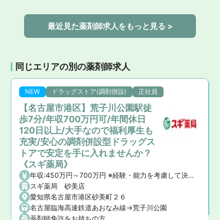
最近見た薬剤師求人をもっと見る >
同じエリアの別の薬剤師求人
NEW
ドラッグストア(調剤併設)
正社員
【名古屋市港区】荒子川公園駅徒
歩7分/年収700万円可/年間休日
120日以上/大手なので福利厚生も
充実/安心の調剤併設型ドラッグス
トアで安定を手に入れませんか？
《スギ薬局》
年収:450万円～700万円 ※経験・能力を考慮して決定いたします。 【昇給】年1回 【賞与】年2回(7月・12月)、業績賞与:年1回(業績連動型) 【諸手当】資格手当、時間外手当、通勤手当、子ども手当等
スギ薬局 砂美店
愛知県名古屋市港区砂美町２６
名古屋臨海高速鉄道あおなみ線->荒子川公園
薬剤師免許をお持ちの方