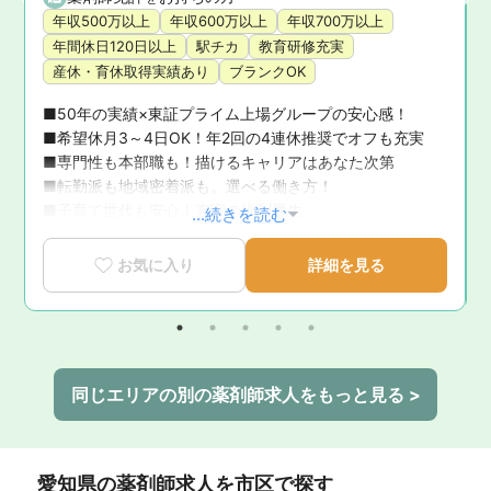
年収500万以上
年収600万以上
年収700万以上
年間休日120日以上
駅チカ
教育研修充実
産休・育休取得実績あり
ブランクOK
■50年の実績×東証プライム上場グループの安心感！ 

■希望休月3～4日OK！年2回の4連休推奨でオフも充実 

■専門性も本部職も！描けるキャリアはあなた次第 

■転勤派も地域密着派も。選べる働き方！ 

■子育て世代も安心！充実の福利厚生
...続きを読む
お気に入り
詳細を見る
同じエリアの別の薬剤師求人をもっと見る >
愛知県
の薬剤師求人を市区で探す