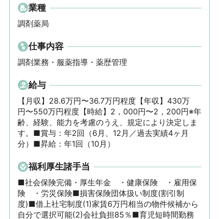
業種
調剤薬局
仕事内容
調剤業務・服薬指導・薬歴管理
給与
【月収】28.6万円〜36.7万円程度【年収】430万
円〜550万円程度【時給】2，000円〜2，200円※年
齢、経験、能力を考慮のうえ、規定により決定しま
す。■賞与：年2回（6月、12月／過去実績4ヶ月
分）■昇給：年1回（10月）
福利厚生諸手当
■社会保険完備・厚生年金　・健康保険　・雇用保
険　・労災保険■損害保険団体扱い制度(割引制
度)■借上社宅制度(1)家賃6万円相当の物件候補から
自分で選択可能(2)会社負担85％■育児短時間勤務