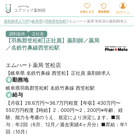
薬剤師求人TOP
岐阜県
羽島郡笠松町
エムハート薬局 笠松店の薬剤師求人
調剤薬局
正社員
【羽島郡笠松町|正社員】薬剤師／薬局
／名鉄竹鼻線西笠松駅
エムハート薬局 笠松店
【岐阜県 名鉄竹鼻線 西笠松】正社員 薬剤師求人
勤務地
岐阜県羽島郡笠松町 名鉄竹鼻線 西笠松駅
給与
【月収】28.6万円〜36.7万円程度【年収】430万円〜
550万円程度【時給】2，000円〜2，200円※年齢、経
験、能力を考慮のうえ、規定により決定します。■賞
与：年2回（6月、12月／過去実績4ヶ月分）■昇給：年1
回（10月）