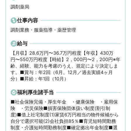
調剤薬局
仕事内容
調剤業務・服薬指導・薬歴管理
給与
【月収】28.6万円〜36.7万円程度【年収】430万
円〜550万円程度【時給】2，000円〜2，200円※年
齢、経験、能力を考慮のうえ、規定により決定しま
す。■賞与：年2回（6月、12月／過去実績4ヶ月
分）■昇給：年1回（10月）
福利厚生諸手当
■社会保険完備・厚生年金　・健康保険　・雇用保
険　・労災保険■損害保険団体扱い制度(割引制
度)■借上社宅制度(1)家賃6万円相当の物件候補から
自分で選択可能(2)会社負担85％■育児短時間勤務
制度・介護短時間勤務制度■確定拠出年金制度■選