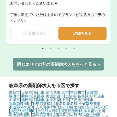
お問い合わせくださいませ★

に
丁寧に教えていただけますのでブランクがある方もご安心
ください。
お気に入り
詳細を見る
同じエリアの別の薬剤師求人をもっと見る >
岐阜県
の薬剤師求人を市区で探す
岐阜市
|
大垣市
|
高山市
|
多治見市
|
関市
|
中津川市
|
美濃市
|
瑞浪市
|
羽島市
|
恵那市
|
美濃加茂市
|
土岐市
|
各務原市
|
可児市
|
山県市
|
瑞穂市
|
飛騨市
|
本巣市
|
郡上市
|
下呂市
|
海津市
|
羽島郡岐南町
|
羽島郡笠松町
|
養老郡養老町
|
不破郡垂井町
|
不破郡関ケ原町
|
安八郡神戸町
|
安八郡輪之内町
|
安八郡安八町
|
揖斐郡揖斐川町
|
揖斐郡大野町
|
揖斐郡池田町
|
本巣郡北方町
|
加茂郡坂祝町
|
加茂郡富加町
|
加茂郡川辺町
|
加茂郡七宗町
|