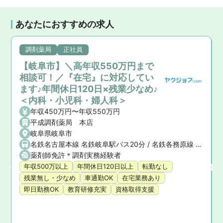
あなたにおすすめの求人
調剤薬局
正社員
【岐阜市】＼高年収550万円まで
相談可！／『在宅』に対応してい
ます♪年間休日120日×残業少なめ♪
＜内科・小児科・婦人科＞
年収450万円〜年収550万円
平成調剤薬局 本店
岐阜県岐阜市
名鉄名古屋本線 名鉄岐阜駅バス20分 / 名鉄各務原線 名鉄岐阜駅バス20分 / JR東海道本線(浜松〜岐阜) 岐阜駅
薬剤師免許＊調剤実務経験者
年収500万以上
年間休日120日以上
転勤なし
残業無し・少なめ
車通勤OK
在宅業務あり
即日勤務OK
教育研修充実
資格取得支援