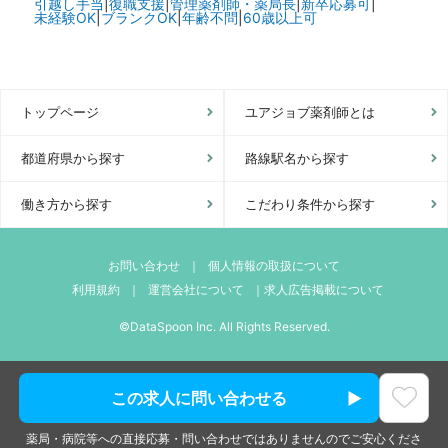
引越し手当
|
復職支援
|
管理薬剤師・薬局長
|
新卒応募可
|
未経験OK
|
ブランクOK
|
年齢不問
|
60歳以上可
トップページ
ユアジョブ薬剤師とは
都道府県から探す
路線駅名から探す
働き方から探す
こだわり条件から探す
お問い合わせ
｜
個人情報の取扱について
利用規約
｜
運営会社について
｜
求人広告掲載について
©DataSpoon Inc. All Rights Reserved.
この求人に問い合わせる
薬局・病院等への直接応募・問い合わせではありませんのでご安心くださ