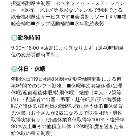
択型福利厚生制度　≪ベネフィット・ステーション
≫　※旅行、グルメ等多彩なジャンルで利用できる
総合福利厚生サービスです■会員制リゾートXIV■親
睦会補助■クラブ活動補助■永年勤続表彰
勤務時間
9:00〜18:00 ※店舗により異なります（週40時間単
位の変形労働時間制 )
休日・休暇
年間休日119日4週8休制※変形労働時間制による週
40時間でのシフト勤務。■休暇年次有給休暇/生理
休暇/産前産後休暇/特別休暇：結婚（本人・2親等
内）・配偶者の出産・弔事・赴任転居/子の看護休
暇/介護休暇/裁判員の職務執行に伴う休暇■休業育
児休業（お子さんが2歳になるまで取得可能・男性
取得実績有り）/介護休業育休取得率100％・復帰率
90％以上■その他積立年休（2休暇年度を過ぎた有
給休暇の積立制度）