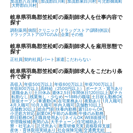
加茂郡八百津町
|
加茂郡白川町
|
加茂郡東白川村
|
可児郡御嵩町
|
大野郡白川村
|
岐阜県羽島郡笠松町の
薬剤師求人を仕事内容で
探す
調剤薬局
|
病院
|
クリニック
|
ドラッグストア(調剤併設)
|
ドラッグストア(OTCのみ)
|
企業
|
その他
岐阜県羽島郡笠松町の
薬剤師求人を雇用形態で
探す
正社員
|
契約社員
|
パート
|
派遣
|
こだわらない
岐阜県羽島郡笠松町の
薬剤師求人をこだわり条
件で探す
高収入
|
年収500万以上
|
年収600万以上
|
年収700万以上
|
年収800万以上
|
高時給（2500円以上）
|
ボーナス・賞与あり
|
退職金あり
|
土日休み
|
週休2.5日
|
年間休日120日以上
|
駅チカ
|
転勤なし
|
残業無し・少なめ
|
〜18時の職場
|
土日祝も勤務OK
|
新規オープン
|
車通勤OK
|
在宅業務あり
|
夜勤あり
|
1月入職可
|
4月入職可
|
10月入職可
|
年内入職可
|
店舗数10以上
|
店舗数30以上
|
総合門前
|
扶養内勤務
|
週1日からOK
|
小児処方対応
|
副業OK
|
午前のみ勤務
|
午後のみ勤務
|
即日勤務OK
|
正職員登用あり
|
ネイルOK
|
WEB面接可
|
管理職候補
|
夜間のみ
|
大手チェーン
|
住宅補助あり
|
寮・社宅あり
|
託児所あり
|
教育研修充実
|
資格取得支援
|
産休・育休取得実績あり
|
社会保険完備
|
交通費支給
|