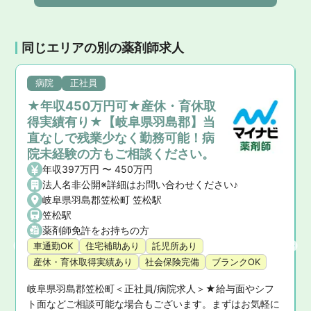
同じエリアの別の薬剤師求人
病院
正社員
★年収450万円可★産休・育休取
得実績有り★【岐阜県羽島郡】当
直なしで残業少なく勤務可能！病
院未経験の方もご相談ください。
年収397万円 〜 450万円
法人名非公開※詳細はお問い合わせください♪
岐阜県羽島郡笠松町 笠松駅
笠松駅
薬剤師免許をお持ちの方
車通勤OK
住宅補助あり
託児所あり
産休・育休取得実績あり
社会保険完備
ブランクOK
岐阜県羽島郡笠松町＜正社員/病院求人＞★給与面やシフ
ト面などご相談可能な場合もございます。まずはお気軽に