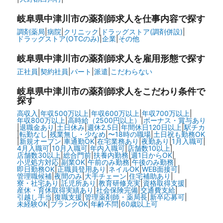
岐阜県中津川市の
薬剤師求人を仕事内容で探す
調剤薬局
|
病院
|
クリニック
|
ドラッグストア(調剤併設)
|
ドラッグストア(OTCのみ)
|
企業
|
その他
岐阜県中津川市の
薬剤師求人を雇用形態で探す
正社員
|
契約社員
|
パート
|
派遣
|
こだわらない
岐阜県中津川市の
薬剤師求人をこだわり条件で
探す
高収入
|
年収500万以上
|
年収600万以上
|
年収700万以上
|
年収800万以上
|
高時給（2500円以上）
|
ボーナス・賞与あり
|
退職金あり
|
土日休み
|
週休2.5日
|
年間休日120日以上
|
駅チカ
|
転勤なし
|
残業無し・少なめ
|
〜18時の職場
|
土日祝も勤務OK
|
新規オープン
|
車通勤OK
|
在宅業務あり
|
夜勤あり
|
1月入職可
|
4月入職可
|
10月入職可
|
年内入職可
|
店舗数10以上
|
店舗数30以上
|
総合門前
|
扶養内勤務
|
週1日からOK
|
小児処方対応
|
副業OK
|
午前のみ勤務
|
午後のみ勤務
|
即日勤務OK
|
正職員登用あり
|
ネイルOK
|
WEB面接可
|
管理職候補
|
夜間のみ
|
大手チェーン
|
住宅補助あり
|
寮・社宅あり
|
託児所あり
|
教育研修充実
|
資格取得支援
|
産休・育休取得実績あり
|
社会保険完備
|
交通費支給
|
引越し手当
|
復職支援
|
管理薬剤師・薬局長
|
新卒応募可
|
未経験OK
|
ブランクOK
|
年齢不問
|
60歳以上可