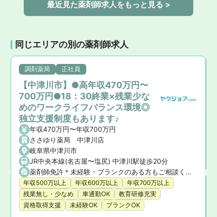
最近見た薬剤師求人をもっと見る >
同じエリアの別の薬剤師求人
調剤薬局
正社員
【中津川市】●高年収470万円〜
700万円●18：30終業×残業少な
めのワークライフバランス環境◎
独立支援制度もあります♪
年収470万円〜年収700万円
ささゆり薬局 中津川店
岐阜県中津川市
JR中央本線(名古屋〜塩尻) 中津川駅徒歩20分
薬剤師免許＊未経験・ブランクのある方もご相談ください
駅
年収500万以上
年収600万以上
年収700万以上
残業無し・少なめ
車通勤OK
教育研修充実
資格取得支援
未経験OK
ブランクOK