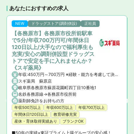
あなたにおすすめの求人
NEW
ドラッグストア(調剤併設)
正社員
【各務原市】各務原市役所前駅車
で5分/年収700万円可/年間休日
120日以上/大手なので福利厚生も
充実/安心の調剤併設型ドラッグス
トアで安定を手に入れませんか？
《スギ薬局》
年収:450万円～700万円 ※経験・能力を考慮して決定いたします。 【昇給】年1回 【賞与】年2回(7月・12月)、業績賞与:年1回(業績連動型) 【諸手当】資格手当、時間外手当、通勤手当、子ども手当等
スギ薬局 蘇原店
岐阜県各務原市蘇原花園町四丁目10番地1
名鉄各務原線->各務原市役所前
薬剤師免許をお持ちの方
年収500万以上
年収600万以上
年収700万以上
年間休日120日以上
教育研修充実
産休・育休取得実績あり
ブランクOK
■50年の実績×東証プライム上場グループの安心感！ 
