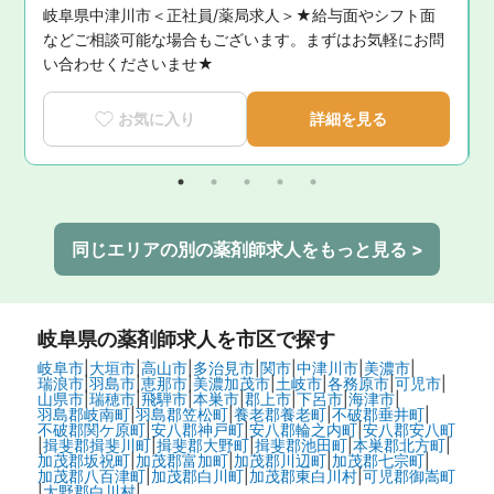
岐阜県中津川市＜正社員/薬局求人＞★給与面やシフト面
問
などご相談可能な場合もございます。まずはお気軽にお問
い合わせくださいませ★
お気に入り
詳細を見る
同じエリアの別の薬剤師求人をもっと見る >
岐阜県
の薬剤師求人を市区で探す
岐阜市
|
大垣市
|
高山市
|
多治見市
|
関市
|
中津川市
|
美濃市
|
瑞浪市
|
羽島市
|
恵那市
|
美濃加茂市
|
土岐市
|
各務原市
|
可児市
|
山県市
|
瑞穂市
|
飛騨市
|
本巣市
|
郡上市
|
下呂市
|
海津市
|
羽島郡岐南町
|
羽島郡笠松町
|
養老郡養老町
|
不破郡垂井町
|
不破郡関ケ原町
|
安八郡神戸町
|
安八郡輪之内町
|
安八郡安八町
|
揖斐郡揖斐川町
|
揖斐郡大野町
|
揖斐郡池田町
|
本巣郡北方町
|
加茂郡坂祝町
|
加茂郡富加町
|
加茂郡川辺町
|
加茂郡七宗町
|
加茂郡八百津町
|
加茂郡白川町
|
加茂郡東白川村
|
可児郡御嵩町
|
大野郡白川村
|