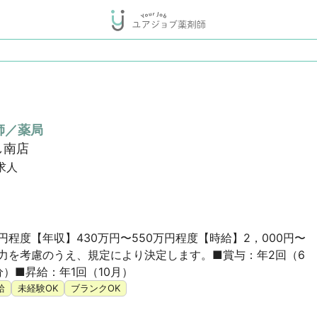
師／薬局
し南店
求人
7万円程度【年収】430万円〜550万円程度【時給】2，000円〜
能力を考慮のうえ、規定により決定します。■賞与：年2回（6
分）■昇給：年1回（10月）
給
未経験OK
ブランクOK