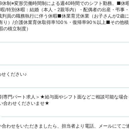
週8休制※変形労働時間制による週40時間でのシフト勤務。■休
休暇/特別休暇：結婚（本人・2親等内）・配偶者の出産・弔事・
/裁判員の職務執行に伴う休暇■休業育児休業（お子さんが2歳
有り）/介護休業育休取得率100％・復帰率90％以上■その他
暇の積立制度）
わせください♪
剤専門パート求人＞★給与面やシフト面などご相談可能な場合
い合わせくださいませ★
い合わせをいただきましたら、担当者より電話、メールにてご連絡