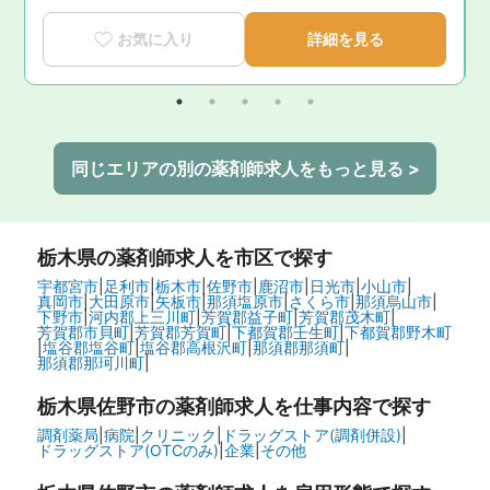
お気に入り
詳細を見る
同じエリアの別の薬剤師求人をもっと見る >
栃木県
の薬剤師求人を市区で探す
宇都宮市
|
足利市
|
栃木市
|
佐野市
|
鹿沼市
|
日光市
|
小山市
|
真岡市
|
大田原市
|
矢板市
|
那須塩原市
|
さくら市
|
那須烏山市
|
下野市
|
河内郡上三川町
|
芳賀郡益子町
|
芳賀郡茂木町
|
芳賀郡市貝町
|
芳賀郡芳賀町
|
下都賀郡壬生町
|
下都賀郡野木町
|
塩谷郡塩谷町
|
塩谷郡高根沢町
|
那須郡那須町
|
那須郡那珂川町
|
栃木県佐野市の
薬剤師求人を仕事内容で探す
調剤薬局
|
病院
|
クリニック
|
ドラッグストア(調剤併設)
|
ドラッグストア(OTCのみ)
|
企業
|
その他