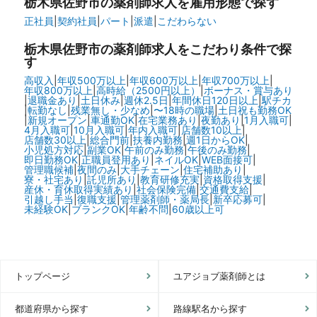
栃木県佐野市の
薬剤師求人を雇用形態で探す
正社員
|
契約社員
|
パート
|
派遣
|
こだわらない
栃木県佐野市の
薬剤師求人をこだわり条件で探
す
高収入
|
年収500万以上
|
年収600万以上
|
年収700万以上
|
年収800万以上
|
高時給（2500円以上）
|
ボーナス・賞与あり
|
退職金あり
|
土日休み
|
週休2.5日
|
年間休日120日以上
|
駅チカ
|
転勤なし
|
残業無し・少なめ
|
〜18時の職場
|
土日祝も勤務OK
|
新規オープン
|
車通勤OK
|
在宅業務あり
|
夜勤あり
|
1月入職可
|
4月入職可
|
10月入職可
|
年内入職可
|
店舗数10以上
|
店舗数30以上
|
総合門前
|
扶養内勤務
|
週1日からOK
|
小児処方対応
|
副業OK
|
午前のみ勤務
|
午後のみ勤務
|
即日勤務OK
|
正職員登用あり
|
ネイルOK
|
WEB面接可
|
管理職候補
|
夜間のみ
|
大手チェーン
|
住宅補助あり
|
寮・社宅あり
|
託児所あり
|
教育研修充実
|
資格取得支援
|
産休・育休取得実績あり
|
社会保険完備
|
交通費支給
|
引越し手当
|
復職支援
|
管理薬剤師・薬局長
|
新卒応募可
|
未経験OK
|
ブランクOK
|
年齢不問
|
60歳以上可
トップページ
ユアジョブ薬剤師とは
都道府県から探す
路線駅名から探す