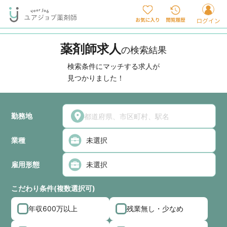
薬剤師求人
の検索結果
検索条件にマッチする求人が
見つかりました！
勤務地
業種
雇用形態
こだわり条件(複数選択可)
年収600万以上
残業無し・少なめ