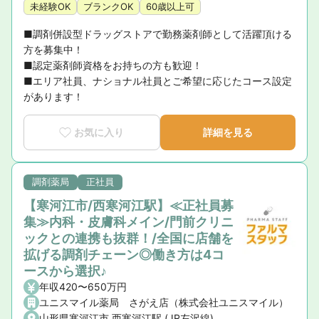
未経験OK
ブランクOK
60歳以上可
■調剤併設型ドラッグストアで勤務薬剤師として活躍頂ける
方を募集中！

■認定薬剤師資格をお持ちの方も歓迎！

■エリア社員、ナショナル社員とご希望に応じたコース設定
があります！
お気に入り
詳細を見る
調剤薬局
正社員
【寒河江市/西寒河江駅】≪正社員募
集≫内科・皮膚科メイン/門前クリニ
ックとの連携も抜群！/全国に店舗を
拡げる調剤チェーン◎働き方は4コ
ースから選択♪
年収420〜650万円
ユニスマイル薬局 さがえ店（株式会社ユニスマイル）
山形県寒河江市 西寒河江駅 (JR左沢線)