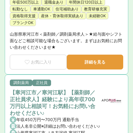
年収500万以上
退職金あり
年間休日120日以上
転勤なし
車通勤OK
住宅補助あり
教育研修充実
資格取得支援
産休・育休取得実績あり
未経験OK
ブランクOK
山形県寒河江市＜薬剤師／調剤薬局求人＞★給与面やシフト
面などご相談可能な場合もございます。まずはお気軽にお問
い合わせくださいませ★
お気に入り
詳細を見る
調剤薬局
正社員
【寒河江市／寒河江駅】【薬剤師／
正社員求人】経験により高年収700
万円以上相談可！お気軽にお問い合
わせください♪
年収450万円〜700万円 通勤手当
法人名非公開※詳細はお問い合わせください♪
山形県寒河江市 ＪＲ左沢線 寒河江駅