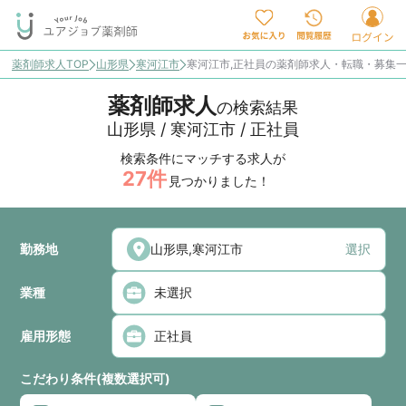
薬剤師求人TOP
山形県
寒河江市
寒河江市,正社員の薬剤師求人・転職・募集
薬剤師求人
の検索結果
山形県 / 寒河江市 / 正社員
検索条件にマッチする求人が
27
件
見つかりました！
勤務地
選択
業種
雇用形態
こだわり条件(複数選択可)