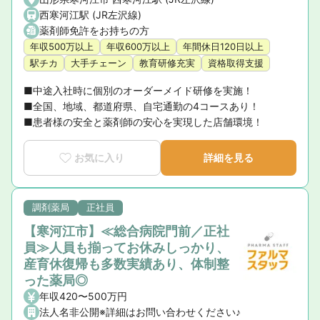
西寒河江駅 (JR左沢線)
薬剤師免許をお持ちの方
年収500万以上
年収600万以上
年間休日120日以上
駅チカ
大手チェーン
教育研修充実
資格取得支援
■中途入社時に個別のオーダーメイド研修を実施！

■全国、地域、都道府県、自宅通勤の4コースあり！

■患者様の安全と薬剤師の安心を実現した店舗環境！
お気に入り
詳細を見る
調剤薬局
正社員
【寒河江市】≪総合病院門前／正社
員≫人員も揃ってお休みしっかり、
産育休復帰も多数実績あり、体制整
った薬局◎
年収420〜500万円
法人名非公開※詳細はお問い合わせください♪