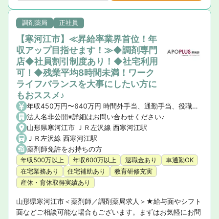
調剤薬局
正社員
【寒河江市】≪昇給率業界首位！年
収アップ目指せます！≫◆調剤専門
店◆社員割引制度あり！◆社宅利用
可！◆残業平均8時間未満！ワーク
ライフバランスを大事にしたい方に
もおススメ♪
年収450万円〜640万円 時間外手当、通勤手当、役職手当
法人名非公開※詳細はお問い合わせください♪
山形県寒河江市 ＪＲ左沢線 西寒河江駅
ＪＲ左沢線 西寒河江駅
薬剤師免許をお持ちの方
年収500万以上
年収600万以上
退職金あり
車通勤OK
在宅業務あり
住宅補助あり
教育研修充実
産休・育休取得実績あり
山形県寒河江市＜薬剤師／調剤薬局求人＞★給与面やシフト
面などご相談可能な場合もございます。まずはお気軽にお問