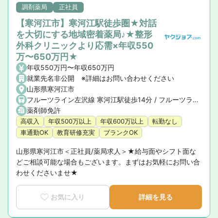
調剤薬局
正社員
【寒河江市】寒河江駅徒歩圏★対話
を大切にする地域密着薬局♪★整形
外科クリニックより応需×年収550
万〜650万円★
年収550万円〜年収650万円
就業先名非公開 ※詳細はお問い合わせください
山形県寒河江市
フルーツライン左沢線 寒河江駅徒歩14分 / フルーツライン左沢線 西寒河江駅徒歩19分
薬剤師免許
高収入
年収500万以上
年収600万以上
転勤なし
車通勤OK
教育研修充実
ブランクOK
山形県寒河江市＜正社員/薬局求人＞★給与面やシフト面な
どご相談可能な場合もございます。まずはお気軽にお問い合
わせくださいませ★
お気に入り
詳細を見る