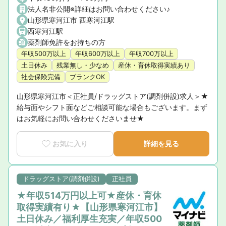
法人名非公開※詳細はお問い合わせください♪
山形県寒河江市 西寒河江駅
西寒河江駅
薬剤師免許をお持ちの方
年収500万以上
年収600万以上
年収700万以上
土日休み
残業無し・少なめ
産休・育休取得実績あり
社会保険完備
ブランクOK
山形県寒河江市＜正社員/ドラッグストア(調剤併設)求人＞★
給与面やシフト面などご相談可能な場合もございます。まず
はお気軽にお問い合わせくださいませ★
お気に入り
詳細を見る
ドラッグストア(調剤併設)
正社員
★年収514万円以上可★産休・育休
取得実績有り★【山形県寒河江市】
土日休み／福利厚生充実／年収500