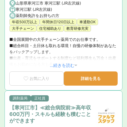
山形県寒河江市 寒河江駅 (JR左沢線)
寒河江駅 (JR左沢線)
薬剤師免許をお持ちの方
年収500万以上
年間休日120日以上
車通勤OK
大手チェーン
住宅補助あり
教育研修充実
■全国展開中の大手チェーン薬局でのお仕事です。　

■総合科目・土日休も取れる環境！自慢の研修体制があなた
をバックアップします。

■出産・育児をサポートする制度など福利厚生も万全！出産
後もお勤めになる方も多い企業です。
...続きを読む
お気に入り
詳細を見る
調剤薬局
正社員
【寒河江市】≪総合病院前≫高年収
600万円・スキルも経験も積むこと
ができます