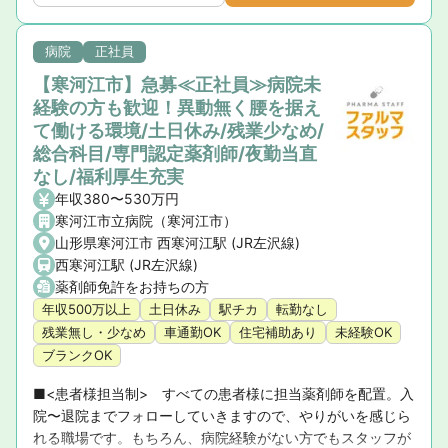
病院
正社員
【寒河江市】急募≪正社員≫病院未
経験の方も歓迎！異動無く腰を据え
て働ける環境/土日休み/残業少なめ/
総合科目/専門認定薬剤師/夜勤当直
なし/福利厚生充実
年収380〜530万円
寒河江市立病院（寒河江市）
山形県寒河江市 西寒河江駅 (JR左沢線)
西寒河江駅 (JR左沢線)
薬剤師免許をお持ちの方
年収500万以上
土日休み
駅チカ
転勤なし
残業無し・少なめ
車通勤OK
住宅補助あり
未経験OK
ブランクOK
■<患者様担当制>　すべての患者様に担当薬剤師を配置。入
院〜退院までフォローしていきますので、やりがいを感じら
れる職場です。もちろん、病院経験がない方でもスタッフが