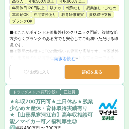
高収入
年収500万以上
年収600万以上
年間休日120日以上
駅チカ
転勤なし
残業無し・少なめ
車通勤OK
在宅業務あり
教育研修充実
資格取得支援
ブランクOK
■≪ここがポイント≫整形外科のクリニック門前、複雑な処
方少なくブランクのある方でも安心してご勤務いただける環
境です。

■≪薬局の特徴≫OTCの取扱いも豊富な店舗です。お薬以外
で、患者様の生活背景から健康サポートをフォローできるの
...続きを読む
で、やりがいも感じられます。

■≪充実の制度≫連続したお休み取得の制度や年間休日125
お気に入り
詳細を見る
日とワークライフバランスを重視したい方にもおススメの企
業です。
ドラッグストア(調剤併設)
正社員
★年収700万円可★土日休み★残業
少なめ★産休・育休取得実績有り
★【山形県寒河江市】高年収相談可
能／マイカー可／福利厚生◎
年収480万円 〜 700万円