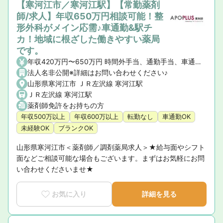
【寒河江市／寒河江駅】【常勤薬剤
師/求人】年収650万円相談可能！整
形外科がメイン応需♪車通勤&駅チ
カ！地域に根ざした働きやすい薬局
です。
年収420万円〜650万円 時間外手当、通勤手当、車通勤手当（駐車場・ガソリン代）、住宅手当（社宅含）
法人名非公開※詳細はお問い合わせください♪
山形県寒河江市 ＪＲ左沢線 寒河江駅
ＪＲ左沢線 寒河江駅
薬剤師免許をお持ちの方
年収500万以上
年収600万以上
転勤なし
車通勤OK
未経験OK
ブランクOK
山形県寒河江市＜薬剤師／調剤薬局求人＞★給与面やシフト
面などご相談可能な場合もございます。まずはお気軽にお問
い合わせくださいませ★
お気に入り
詳細を見る