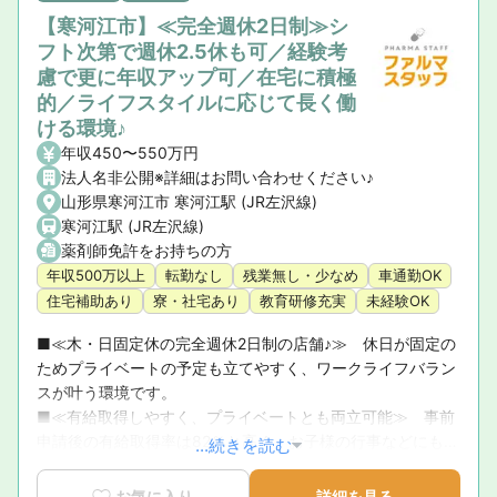
【寒河江市】≪完全週休2日制≫シ
フト次第で週休2.5休も可／経験考
慮で更に年収アップ可／在宅に積極
的／ライフスタイルに応じて長く働
ける環境♪
年収450〜550万円
法人名非公開※詳細はお問い合わせください♪
山形県寒河江市 寒河江駅 (JR左沢線)
寒河江駅 (JR左沢線)
薬剤師免許をお持ちの方
年収500万以上
転勤なし
残業無し・少なめ
車通勤OK
住宅補助あり
寮・社宅あり
教育研修充実
未経験OK
■≪木・日固定休の完全週休2日制の店舗♪≫　休日が固定の
ためプライベートの予定も立てやすく、ワークライフバラン
スが叶う環境です。

■≪有給取得しやすく、プライベートとも両立可能≫　事前
申請後の有給取得率は82％と高く、お子様の行事などにもお
...続きを読む
休みを取得しやすい環境です！

■≪今後会社を担ってくれる方を歓迎≫　これから住み慣れ
お気に入り
詳細を見る