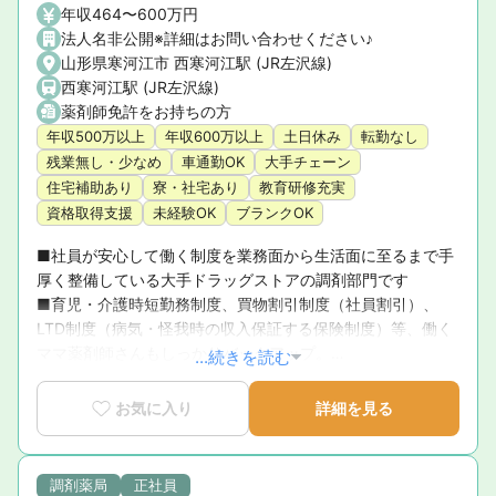
年収464〜600万円
法人名非公開※詳細はお問い合わせください♪
山形県寒河江市 西寒河江駅 (JR左沢線)
西寒河江駅 (JR左沢線)
薬剤師免許をお持ちの方
年収500万以上
年収600万以上
土日休み
転勤なし
残業無し・少なめ
車通勤OK
大手チェーン
住宅補助あり
寮・社宅あり
教育研修充実
資格取得支援
未経験OK
ブランクOK
■社員が安心して働く制度を業務面から生活面に至るまで手
厚く整備している大手ドラッグストアの調剤部門です

■育児・介護時短勤務制度、買物割引制度（社員割引）、
LTD制度（病気・怪我時の収入保証する保険制度）等、働く
ママ薬剤師さんもしっかりバックアップ。

...続きを読む
■階層別研修・職能別研修等、スキルに合わせた研修で着実
にキャリアアップできる環境です
お気に入り
詳細を見る
調剤薬局
正社員