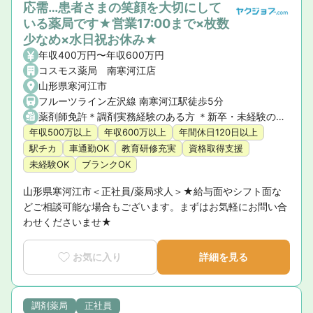
応需…患者さまの笑顔を大切にして
いる薬局です★営業17:00まで×枚数
少なめ×水日祝お休み★
年収400万円〜年収600万円
コスモス薬局 南寒河江店
山形県寒河江市
フルーツライン左沢線 南寒河江駅徒歩5分
薬剤師免許＊調剤実務経験のある方 ＊新卒・未経験の方もご相談可能です
年収500万以上
年収600万以上
年間休日120日以上
駅チカ
車通勤OK
教育研修充実
資格取得支援
未経験OK
ブランクOK
山形県寒河江市＜正社員/薬局求人＞★給与面やシフト面な
どご相談可能な場合もございます。まずはお気軽にお問い合
わせくださいませ★
お気に入り
詳細を見る
調剤薬局
正社員