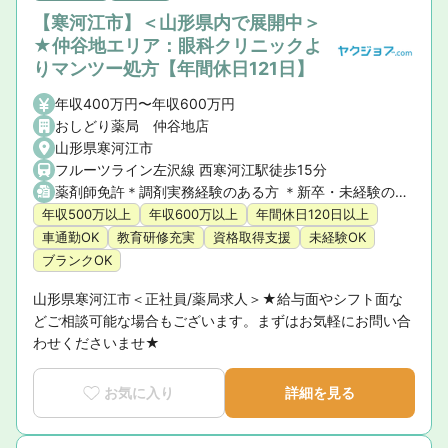
【寒河江市】＜山形県内で展開中＞
★仲谷地エリア：眼科クリニックよ
りマンツー処方【年間休日121日】
年収400万円〜年収600万円
おしどり薬局 仲谷地店
山形県寒河江市
フルーツライン左沢線 西寒河江駅徒歩15分
薬剤師免許＊調剤実務経験のある方 ＊新卒・未経験の方もご相談可能です
年収500万以上
年収600万以上
年間休日120日以上
車通勤OK
教育研修充実
資格取得支援
未経験OK
ブランクOK
山形県寒河江市＜正社員/薬局求人＞★給与面やシフト面な
どご相談可能な場合もございます。まずはお気軽にお問い合
わせくださいませ★
お気に入り
詳細を見る