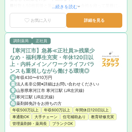
■枚数も50枚前後と落ち着いており、余裕を持って業務に取
...続きを読む
り組むことができる環境です。
お気に入り
詳細を見る
調剤薬局
正社員
【寒河江市】急募≪正社員≫残業少
なめ・福利厚生充実・年休120日以
上・内科メイン／ワークライフバラ
ンスも重視しながら働ける環境◎
年収430〜610万円
法人名非公開※詳細はお問い合わせください♪
山形県寒河江市 寒河江駅 (JR左沢線)
寒河江駅 (JR左沢線)
薬剤師免許をお持ちの方
年収500万以上
年収600万以上
年間休日120日以上
車通勤OK
大手チェーン
住宅補助あり
教育研修充実
管理薬剤師・薬局長
ブランクOK