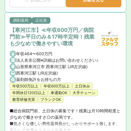
た地域でキャリアを積んでいきたい方、地域の方々に医療サ
ービスを通じて貢献したい、などあなたのなりたい薬剤師像
をサポートします！
調剤薬局
正社員
【寒河江市】≪年収600万円／病院
門前≫平日のみ＆17時半定時！残業
も少なめで働きやすい環境
年収464〜600万円
法人名非公開※詳細はお問い合わせください♪
山形県寒河江市 西寒河江駅 (JR左沢線)
西寒河江駅 (JR左沢線)
薬剤師免許をお持ちの方
年収500万以上
年収600万以上
土日休み
年間休日120日以上
車通勤OK
大手チェーン
教育研修充実
ブランクOK
■総合病院門前、土日休の募集です！残業は月10時間程度と
少なめで働きやすさ◎の薬局です。

■気さくな優しい男性薬局長がしっかりサポート致します。
安心して終業をスタート出来ます。
