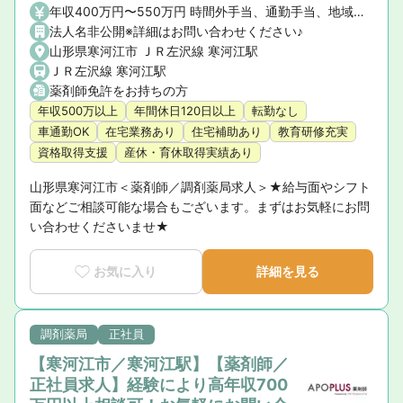
年収400万円〜550万円 時間外手当、通勤手当、地域手当、住宅手当（社宅含）、家族手当
法人名非公開※詳細はお問い合わせください♪
山形県寒河江市 ＪＲ左沢線 寒河江駅
ＪＲ左沢線 寒河江駅
薬剤師免許をお持ちの方
年収500万以上
年間休日120日以上
転勤なし
車通勤OK
在宅業務あり
住宅補助あり
教育研修充実
資格取得支援
産休・育休取得実績あり
山形県寒河江市＜薬剤師／調剤薬局求人＞★給与面やシフト
面などご相談可能な場合もございます。まずはお気軽にお問
い合わせくださいませ★
お気に入り
詳細を見る
調剤薬局
正社員
【寒河江市／寒河江駅】【薬剤師／
正社員求人】経験により高年収700