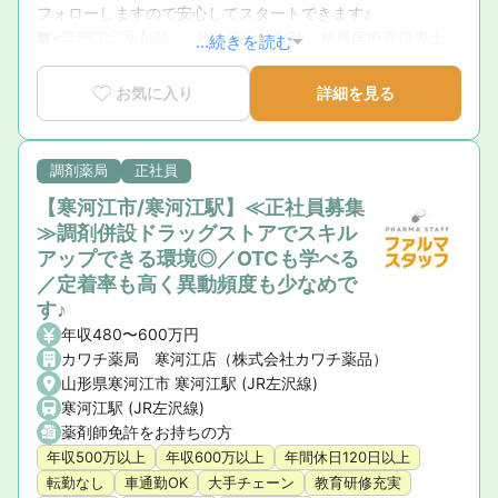
フォローしますので安心してスタートできます♪

■<専門認定薬剤師>　救急認定薬剤師、糖尿病療養指導士、
...続きを読む
NST専門療法士、心不全療養指導士、スポーツファーマシス
トと各資格を保持している薬剤師が在籍！資格取得を目指し
お気に入り
詳細を見る
たい方、実際に地域での糖尿病教室やアスリートへの指導を
実施したい方へもおススメ！

■<やりがいのある職場>　すべての患者様を担当制で薬剤師
調剤薬局
正社員
が入院〜退院までフォロー。患者様の安心感もありますし、
【寒河江市/寒河江駅】≪正社員募集
薬剤師としてのやりがいも。もちろん処方に関する提案など
≫調剤併設ドラッグストアでスキル
も実施しており、他職種との連携の中で患者様ケアを実施し
アップできる環境◎／OTCも学べる
ています。
／定着率も高く異動頻度も少なめで
す♪
年収480〜600万円
カワチ薬局 寒河江店（株式会社カワチ薬品）
山形県寒河江市 寒河江駅 (JR左沢線)
寒河江駅 (JR左沢線)
薬剤師免許をお持ちの方
年収500万以上
年収600万以上
年間休日120日以上
転勤なし
車通勤OK
大手チェーン
教育研修充実