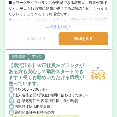
■≪ワークライフバランスが実現できる環境≫　残業がほぼ
なく、平日も18時前に勤務が終了する環境のため、しっかり
リフレッシュできるような環境です♪

■≪スキルアップしたい方必見！≫　経験が浅い方でも教育
体制も整っているためしっかりと知識を蓄えられる環境で
...続きを読む
す。

■≪福利厚生面◎≫　年休120日以上ある他、育休取得率は
お気に入り
詳細を見る
高い水準を保っており、家庭との両立も可能な環境です。
調剤薬局
正社員
【寒河江市】≪正社員≫ブランクが
ある方も安心して勤務スタートでき
ます！長くお勤めいただける環境が
整っています。
年収500〜600万円
法人名非公開※詳細はお問い合わせください♪
山形県寒河江市 西寒河江駅 (JR左沢線)
西寒河江駅 (JR左沢線)
薬剤師免許をお持ちの方