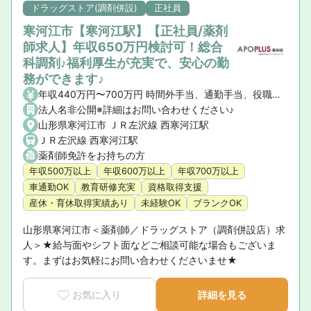
ドラッグストア(調剤併設)
正社員
寒河江市【寒河江駅】【正社員/薬剤
師求人】年収650万円検討可！総合
科調剤♪福利厚生が充実で、安心の勤
務ができます♪
年収440万円〜700万円 時間外手当、通勤手当、役職手当、家族手当
法人名非公開※詳細はお問い合わせください♪
山形県寒河江市 ＪＲ左沢線 西寒河江駅
ＪＲ左沢線 西寒河江駅
薬剤師免許をお持ちの方
年収500万以上
年収600万以上
年収700万以上
車通勤OK
教育研修充実
資格取得支援
産休・育休取得実績あり
未経験OK
ブランクOK
山形県寒河江市＜薬剤師／ドラッグストア（調剤併設店）求
人＞★給与面やシフト面などご相談可能な場合もございま
す。まずはお気軽にお問い合わせくださいませ★
お気に入り
詳細を見る