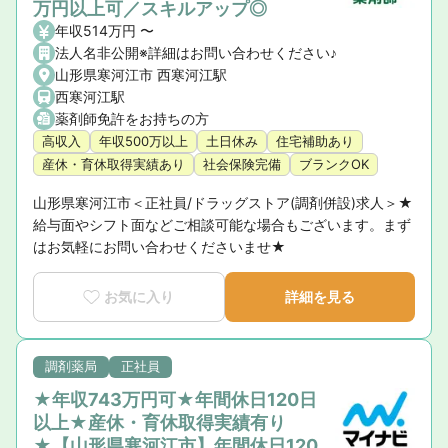
万円以上可／スキルアップ◎
年収514万円 〜
法人名非公開※詳細はお問い合わせください♪
山形県寒河江市 西寒河江駅
西寒河江駅
薬剤師免許をお持ちの方
高収入
年収500万以上
土日休み
住宅補助あり
産休・育休取得実績あり
社会保険完備
ブランクOK
山形県寒河江市＜正社員/ドラッグストア(調剤併設)求人＞★
給与面やシフト面などご相談可能な場合もございます。まず
はお気軽にお問い合わせくださいませ★
お気に入り
詳細を見る
調剤薬局
正社員
★年収743万円可★年間休日120日
以上★産休・育休取得実績有り
★【山形県寒河江市】年間休日120