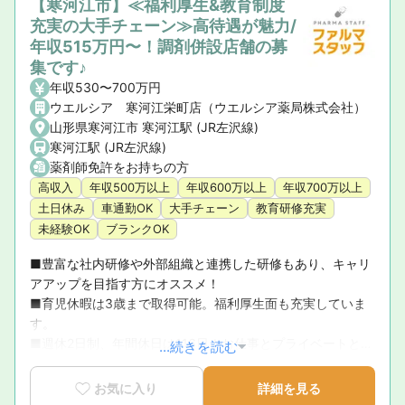
【寒河江市】≪福利厚生&教育制度
充実の大手チェーン≫高待遇が魅力/
年収515万円〜！調剤併設店舗の募
集です♪
年収530〜700万円
ウエルシア 寒河江栄町店（ウエルシア薬局株式会社）
山形県寒河江市 寒河江駅 (JR左沢線)
寒河江駅 (JR左沢線)
薬剤師免許をお持ちの方
高収入
年収500万以上
年収600万以上
年収700万以上
土日休み
車通勤OK
大手チェーン
教育研修充実
未経験OK
ブランクOK
■豊富な社内研修や外部組織と連携した研修もあり、キャリ
アアップを目指す方にオススメ！

■育児休暇は3歳まで取得可能。福利厚生面も充実していま
す。

■週休2日制、年間休日は116日！お仕事とプライベートと、
...続きを読む
メリハリのある生活が叶います◎
お気に入り
詳細を見る