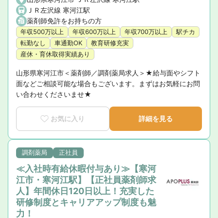
ＪＲ左沢線 寒河江駅
薬剤師免許をお持ちの方
年収500万以上
年収600万以上
年収700万以上
駅チカ
転勤なし
車通勤OK
教育研修充実
産休・育休取得実績あり
山形県寒河江市＜薬剤師／調剤薬局求人＞★給与面やシフト
面などご相談可能な場合もございます。まずはお気軽にお問
い合わせくださいませ★
お気に入り
詳細を見る
調剤薬局
正社員
≪入社時有給休暇付与あり≫【寒河
江市・寒河江駅】【正社員薬剤師求
人】年間休日120日以上！充実した
研修制度とキャリアアップ制度も魅
力！