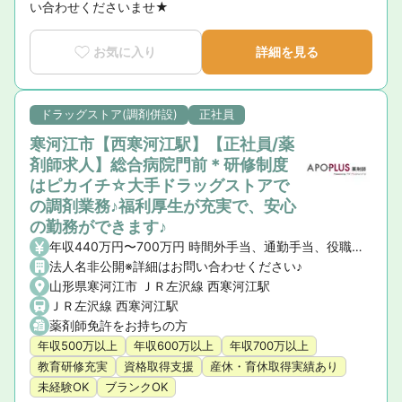
い合わせくださいませ★
お気に入り
詳細を見る
ドラッグストア(調剤併設)
正社員
寒河江市【西寒河江駅】【正社員/薬
剤師求人】総合病院門前＊研修制度
はピカイチ☆大手ドラッグストアで
の調剤業務♪福利厚生が充実で、安心
の勤務ができます♪
年収440万円〜700万円 時間外手当、通勤手当、役職手当、家族手当
法人名非公開※詳細はお問い合わせください♪
山形県寒河江市 ＪＲ左沢線 西寒河江駅
ＪＲ左沢線 西寒河江駅
薬剤師免許をお持ちの方
年収500万以上
年収600万以上
年収700万以上
教育研修充実
資格取得支援
産休・育休取得実績あり
未経験OK
ブランクOK