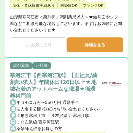
産休・育休取得実績あり
未経験OK
ブランクOK
山形県寒河江市＜薬剤師／調剤薬局求人＞★給与面やシフト
面などご相談可能な場合もございます。まずはお気軽にお問
い合わせくださいませ★
お気に入り
詳細を見る
調剤薬局
正社員
寒河江市【西寒河江駅】【正社員/薬
剤師/求人】年間休日120日以上★地
域密着のアットホームな職場★循環
器科門前
年収420万円〜550万円 通勤手当
法人名非公開※詳細はお問い合わせください♪
山形県寒河江市 ＪＲ左沢線 西寒河江駅
ＪＲ左沢線 西寒河江駅
薬剤師免許をお持ちの方