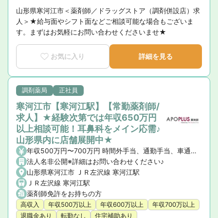
山形県寒河江市＜薬剤師／ドラッグストア（調剤併設店）求
人＞★給与面やシフト面などご相談可能な場合もございま
す。まずはお気軽にお問い合わせくださいませ★
お気に入り
詳細を見る
調剤薬局
正社員
寒河江市【寒河江駅】【常勤薬剤師/
求人】★経験次第では年収650万円
以上相談可能！耳鼻科をメイン応需♪
山形県内に店舗展開中★
年収500万円〜700万円 時間外手当、通勤手当、車通勤手当（駐車場・ガソリン代）、住宅手当（社宅含）
法人名非公開※詳細はお問い合わせください♪
山形県寒河江市 ＪＲ左沢線 寒河江駅
ＪＲ左沢線 寒河江駅
薬剤師免許をお持ちの方
高収入
年収500万以上
年収600万以上
年収700万以上
退職金あり
転勤なし
住宅補助あり