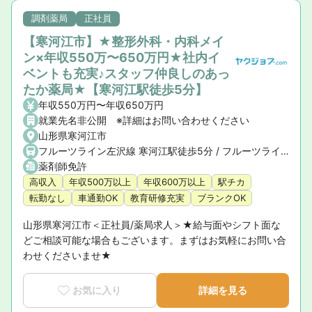
調剤薬局
正社員
【寒河江市】★整形外科・内科メイ
ン×年収550万〜650万円★社内イ
ベントも充実♪スタッフ仲良しのあっ
たか薬局★【寒河江駅徒歩5分】
年収550万円〜年収650万円
就業先名非公開 ※詳細はお問い合わせください
山形県寒河江市
フルーツライン左沢線 寒河江駅徒歩5分 / フルーツライン左沢線 南寒河江駅徒歩20分 / フルーツライン左沢線 西寒河江駅徒歩20分
薬剤師免許
高収入
年収500万以上
年収600万以上
駅チカ
転勤なし
車通勤OK
教育研修充実
ブランクOK
山形県寒河江市＜正社員/薬局求人＞★給与面やシフト面な
どご相談可能な場合もございます。まずはお気軽にお問い合
わせくださいませ★
お気に入り
詳細を見る