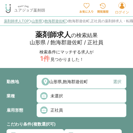
薬剤師求人TOP
山形県
飽海郡遊佐町
飽海郡遊佐町,正社員の薬剤師求人・転
薬剤師求人
の検索結果
山形県 / 飽海郡遊佐町 / 正社員
検索条件にマッチする求人が
1
件
見つかりました！
勤務地
選択
業種
雇用形態
こだわり条件(複数選択可)