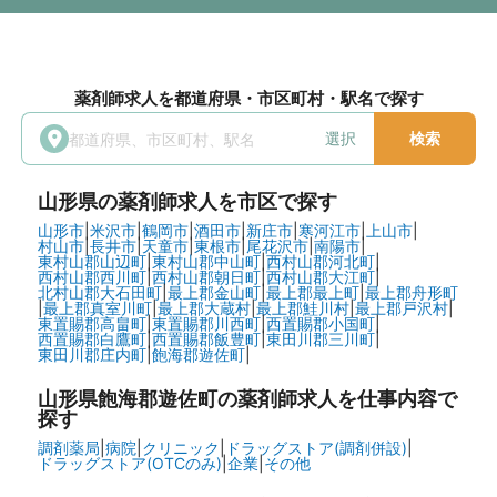
薬剤師求人を都道府県・市区町村・駅名で探す
選択
検索
山形県
の薬剤師求人を市区で探す
山形市
|
米沢市
|
鶴岡市
|
酒田市
|
新庄市
|
寒河江市
|
上山市
|
村山市
|
長井市
|
天童市
|
東根市
|
尾花沢市
|
南陽市
|
東村山郡山辺町
|
東村山郡中山町
|
西村山郡河北町
|
西村山郡西川町
|
西村山郡朝日町
|
西村山郡大江町
|
北村山郡大石田町
|
最上郡金山町
|
最上郡最上町
|
最上郡舟形町
|
最上郡真室川町
|
最上郡大蔵村
|
最上郡鮭川村
|
最上郡戸沢村
|
東置賜郡高畠町
|
東置賜郡川西町
|
西置賜郡小国町
|
西置賜郡白鷹町
|
西置賜郡飯豊町
|
東田川郡三川町
|
東田川郡庄内町
|
飽海郡遊佐町
|
山形県飽海郡遊佐町の
薬剤師求人を仕事内容で
探す
調剤薬局
|
病院
|
クリニック
|
ドラッグストア(調剤併設)
|
ドラッグストア(OTCのみ)
|
企業
|
その他