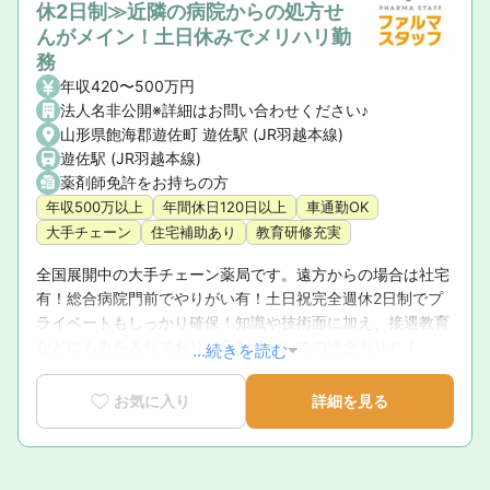
休2日制≫近隣の病院からの処方せ
んがメイン！土日休みでメリハリ勤
務
年収420〜500万円
法人名非公開※詳細はお問い合わせください♪
山形県飽海郡遊佐町 遊佐駅 (JR羽越本線)
遊佐駅 (JR羽越本線)
薬剤師免許をお持ちの方
年収500万以上
年間休日120日以上
車通勤OK
大手チェーン
住宅補助あり
教育研修充実
全国展開中の大手チェーン薬局です。遠方からの場合は社宅
有！総合病院門前でやりがい有！土日祝完全週休2日制でプ
ライベートもしっかり確保！知識や技術面に加え、接遇教育
などにも力を入れており、薬剤師としての総合力ＵＰ！
...続きを読む
お気に入り
詳細を見る