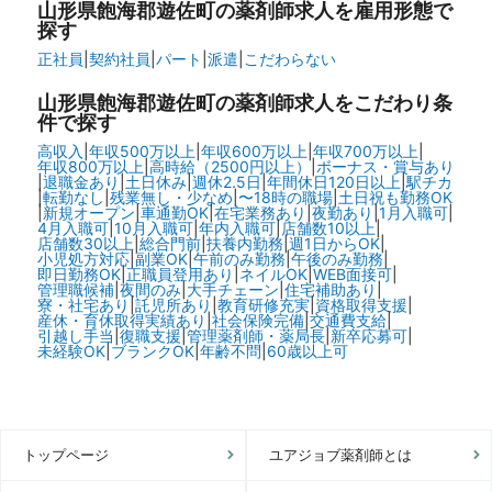
山形県飽海郡遊佐町の
薬剤師求人を雇用形態で
探す
正社員
|
契約社員
|
パート
|
派遣
|
こだわらない
山形県飽海郡遊佐町の
薬剤師求人をこだわり条
件で探す
高収入
|
年収500万以上
|
年収600万以上
|
年収700万以上
|
年収800万以上
|
高時給（2500円以上）
|
ボーナス・賞与あり
|
退職金あり
|
土日休み
|
週休2.5日
|
年間休日120日以上
|
駅チカ
|
転勤なし
|
残業無し・少なめ
|
〜18時の職場
|
土日祝も勤務OK
|
新規オープン
|
車通勤OK
|
在宅業務あり
|
夜勤あり
|
1月入職可
|
4月入職可
|
10月入職可
|
年内入職可
|
店舗数10以上
|
店舗数30以上
|
総合門前
|
扶養内勤務
|
週1日からOK
|
小児処方対応
|
副業OK
|
午前のみ勤務
|
午後のみ勤務
|
即日勤務OK
|
正職員登用あり
|
ネイルOK
|
WEB面接可
|
管理職候補
|
夜間のみ
|
大手チェーン
|
住宅補助あり
|
寮・社宅あり
|
託児所あり
|
教育研修充実
|
資格取得支援
|
産休・育休取得実績あり
|
社会保険完備
|
交通費支給
|
引越し手当
|
復職支援
|
管理薬剤師・薬局長
|
新卒応募可
|
未経験OK
|
ブランクOK
|
年齢不問
|
60歳以上可
トップページ
ユアジョブ薬剤師とは