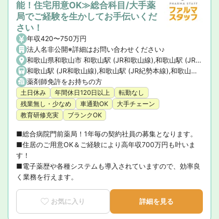
能！住宅用意OK≫総合科目/大手薬
局でご経験を生かしてお手伝いくだ
さい！
年収420〜750万円
法人名非公開※詳細はお問い合わせください♪
和歌山県和歌山市 和歌山駅 (JR和歌山線),和歌山駅 (JR紀勢本線),和歌山市駅 (南海和歌山港線),和歌山市駅 (南海加太線)
和歌山駅 (JR和歌山線),和歌山駅 (JR紀勢本線),和歌山市駅 (南海和歌山港線),和歌山市駅 (南海加太線)
薬剤師免許をお持ちの方
土日休み
年間休日120日以上
転勤なし
残業無し・少なめ
車通勤OK
大手チェーン
教育研修充実
ブランクOK
■総合病院門前薬局！1年毎の契約社員の募集となります。

■住居のご用意OK＆ご経験により高年収700万円も叶いま
す！

■電子薬歴や各種システムも導入されていますので、効率良
く業務を行えます。
お気に入り
詳細を見る