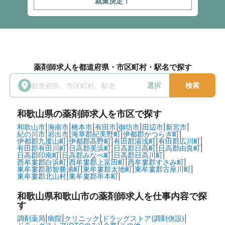
就業決定！
薬剤師求人を都道府県・市区町村・駅名で探す
選択
検索
和歌山県
の薬剤師求人を市区で探す
和歌山市
|
海南市
|
橋本市
|
有田市
|
御坊市
|
田辺市
|
新宮市
|
紀の川市
|
岩出市
|
海草郡紀美野町
|
伊都郡かつらぎ町
|
伊都郡九度山町
|
伊都郡高野町
|
有田郡湯浅町
|
有田郡広川町
|
有田郡有田川町
|
日高郡美浜町
|
日高郡日高町
|
日高郡由良町
|
日高郡印南町
|
日高郡みなべ町
|
日高郡日高川町
|
西牟婁郡白浜町
|
西牟婁郡上富田町
|
西牟婁郡すさみ町
|
東牟婁郡那智勝浦町
|
東牟婁郡太地町
|
東牟婁郡古座川町
|
東牟婁郡北山村
|
東牟婁郡串本町
|
和歌山県和歌山市の
薬剤師求人を仕事内容で探
す
調剤薬局
|
病院
|
クリニック
|
ドラッグストア(調剤併設)
|