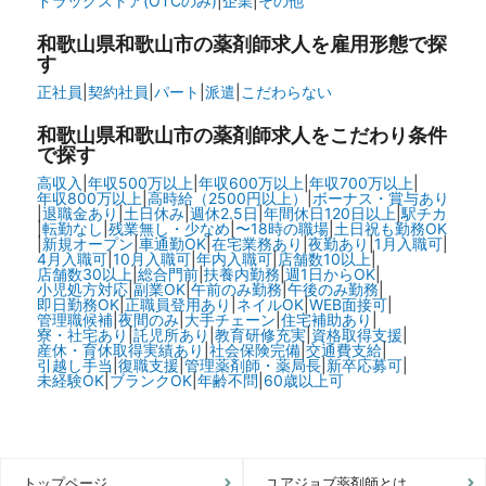
ドラッグストア(OTCのみ)
|
企業
|
その他
和歌山県和歌山市の
薬剤師求人を雇用形態で探
す
正社員
|
契約社員
|
パート
|
派遣
|
こだわらない
和歌山県和歌山市の
薬剤師求人をこだわり条件
で探す
高収入
|
年収500万以上
|
年収600万以上
|
年収700万以上
|
年収800万以上
|
高時給（2500円以上）
|
ボーナス・賞与あり
|
退職金あり
|
土日休み
|
週休2.5日
|
年間休日120日以上
|
駅チカ
|
転勤なし
|
残業無し・少なめ
|
〜18時の職場
|
土日祝も勤務OK
|
新規オープン
|
車通勤OK
|
在宅業務あり
|
夜勤あり
|
1月入職可
|
4月入職可
|
10月入職可
|
年内入職可
|
店舗数10以上
|
店舗数30以上
|
総合門前
|
扶養内勤務
|
週1日からOK
|
小児処方対応
|
副業OK
|
午前のみ勤務
|
午後のみ勤務
|
即日勤務OK
|
正職員登用あり
|
ネイルOK
|
WEB面接可
|
管理職候補
|
夜間のみ
|
大手チェーン
|
住宅補助あり
|
寮・社宅あり
|
託児所あり
|
教育研修充実
|
資格取得支援
|
産休・育休取得実績あり
|
社会保険完備
|
交通費支給
|
引越し手当
|
復職支援
|
管理薬剤師・薬局長
|
新卒応募可
|
未経験OK
|
ブランクOK
|
年齢不問
|
60歳以上可
トップページ
ユアジョブ薬剤師とは