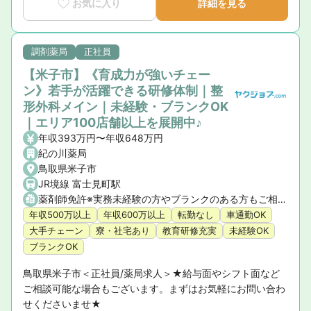
お気に入り
詳細を見る
調剤薬局
正社員
【米子市】《育成力が強いチェー
ン》若手が活躍できる研修体制｜整
形外科メイン｜未経験・ブランクOK
｜エリア100店舗以上を展開中♪
年収393万円〜年収648万円
紀の川薬局
鳥取県米子市
JR境線 富士見町駅
薬剤師免許※実務未経験の方やブランクのある方もご相談ください。
年収500万以上
年収600万以上
転勤なし
車通勤OK
大手チェーン
寮・社宅あり
教育研修充実
未経験OK
ブランクOK
鳥取県米子市＜正社員/薬局求人＞★給与面やシフト面など
ご相談可能な場合もございます。まずはお気軽にお問い合わ
せくださいませ★