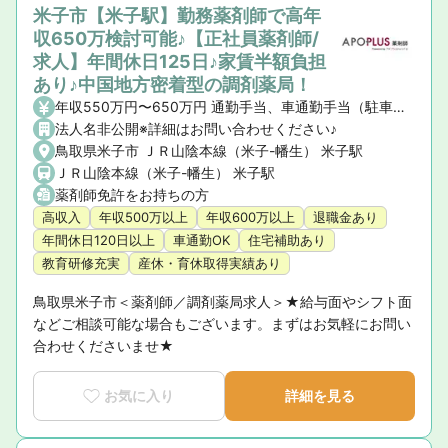
米子市【米子駅】勤務薬剤師で高年
収650万検討可能♪【正社員薬剤師/
求人】年間休日125日♪家賃半額負担
あり♪中国地方密着型の調剤薬局！
年収550万円〜650万円 通勤手当、車通勤手当（駐車場・ガソリン代）、薬剤師手当、地域手当、住宅手当（社宅含）
法人名非公開※詳細はお問い合わせください♪
鳥取県米子市 ＪＲ山陰本線（米子-幡生） 米子駅
ＪＲ山陰本線（米子-幡生） 米子駅
薬剤師免許をお持ちの方
高収入
年収500万以上
年収600万以上
退職金あり
年間休日120日以上
車通勤OK
住宅補助あり
教育研修充実
産休・育休取得実績あり
鳥取県米子市＜薬剤師／調剤薬局求人＞★給与面やシフト面
などご相談可能な場合もございます。まずはお気軽にお問い
合わせくださいませ★
お気に入り
詳細を見る