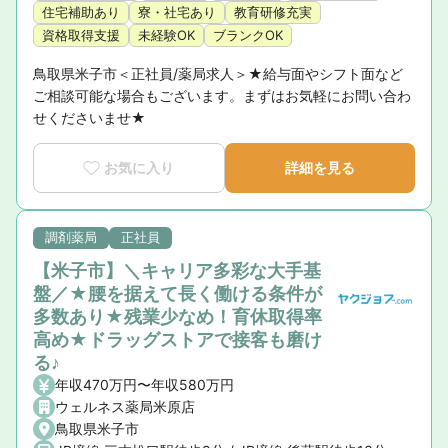
住宅補助あり
寮・社宅あり
教育研修充実
資格取得支援
未経験OK
ブランクOK
鳥取県米子市＜正社員/薬局求人＞★給与面やシフト面など
ご相談可能な場合もございます。まずはお気軽にお問い合わ
せくださいませ★
お気に入り
詳細を見る
調剤薬局
正社員
【米子市】＼キャリア多彩な大手基
盤／★腰を据えて長く働ける条件が
多数あり★残業少なめ！育休取得率
高め★ドラッグストアで接客も磨け
る♪
年収470万円〜年収580万円
ウェルネス薬局米原店
鳥取県米子市