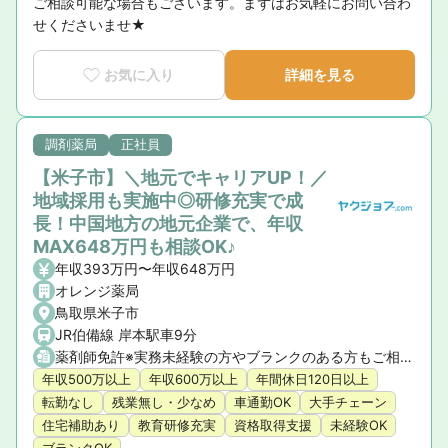
ご相談可能な場合もございます。まずはお気軽にお問い合わ
せくださいませ★
お気に入り
詳細を見る
調剤薬局
正社員
【米子市】＼地元でキャリアUP！／
地域採用も実施中◎研修充実で成
長！中国地方の地元企業で、年収
MAX648万円も相談OK♪
年収393万円〜年収648万円
オレンジ薬局
鳥取県米子市
JR伯備線 岸本駅車9分
薬剤師免許※実務未経験の方やブランクのある方もご相談ください。
年収500万以上
年収600万以上
年間休日120日以上
転勤なし
残業無し・少なめ
車通勤OK
大手チェーン
住宅補助あり
教育研修充実
資格取得支援
未経験OK