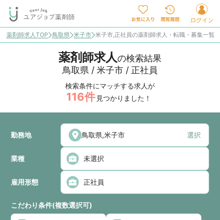
薬剤師求人TOP
鳥取県
米子市
米子市,正社員の薬剤師求人・転職・募集一覧
薬剤師求人
の検索結果
鳥取県 / 米子市 / 正社員
検索条件にマッチする求人が
116
件
見つかりました！
勤務地
選択
業種
雇用形態
こだわり条件(複数選択可)