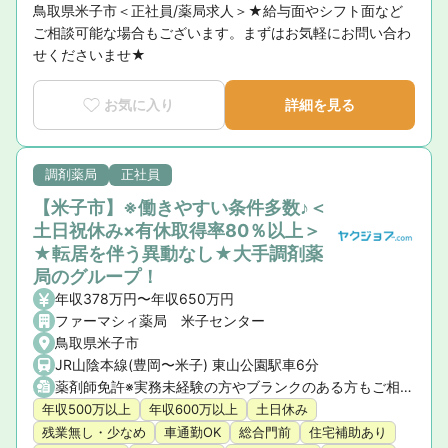
鳥取県米子市＜正社員/薬局求人＞★給与面やシフト面など
ご相談可能な場合もございます。まずはお気軽にお問い合わ
せくださいませ★
お気に入り
詳細を見る
調剤薬局
正社員
【米子市】※働きやすい条件多数♪＜
土日祝休み×有休取得率80％以上＞
★転居を伴う異動なし★大手調剤薬
局のグループ！
年収378万円〜年収650万円
ファーマシィ薬局 米子センター
鳥取県米子市
JR山陰本線(豊岡〜米子) 東山公園駅車6分
薬剤師免許※実務未経験の方やブランクのある方もご相談ください。
年収500万以上
年収600万以上
土日休み
残業無し・少なめ
車通勤OK
総合門前
住宅補助あり