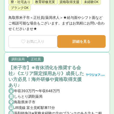
寮・社宅あり
教育研修充実
資格取得支援
未経験OK
ブランクOK
鳥取県米子市＜正社員/薬局求人＞★給与面やシフト面など
ご相談可能な場合もございます。まずはお気軽にお問い合わ
せくださいませ★
お気に入り
詳細を見る
調剤薬局
正社員
【米子市】※有休消化を推奨する会
社♪《エリア限定採用あり》成長した
い方必見！海外研修や資格取得支援
あり♪
年収393万円〜年収648万円
しらとり調剤薬局
鳥取県米子市
JR境線 富士見町駅車11分
薬剤師免許※実務未経験の方やブランクのある方もご相談ください。