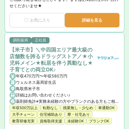
せくださいませ★
お気に入り
詳細を見る
調剤薬局
正社員
【米子市】＼中四国エリア最大級の
店舗数を誇るドラッグストア／★小
児科メイン★転居を伴う異動なし★
子育てとの両立OK♪
年収470万円〜年収580万円
ウェルネス薬局皆生店
鳥取県米子市
詳細はお問い合わせください♪
薬剤師免許※実務未経験の方やブランクのある方もご相談ください。
年収500万以上
転勤なし
残業無し・少なめ
車通勤OK
大手チェーン
住宅補助あり
寮・社宅あり
教育研修充実
資格取得支援
未経験OK
ブランクOK