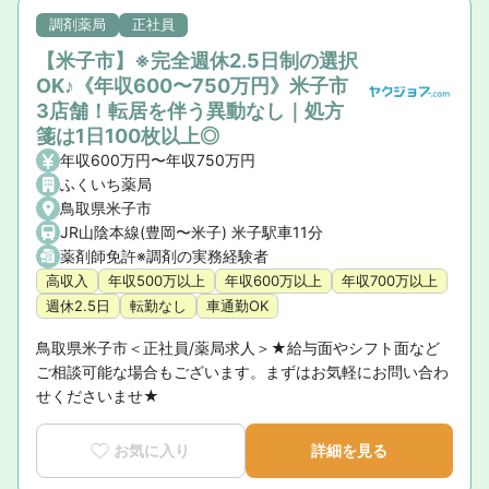
調剤薬局
正社員
【米子市】※完全週休2.5日制の選択
OK♪《年収600〜750万円》米子市
3店舗！転居を伴う異動なし｜処方
箋は1日100枚以上◎
年収600万円〜年収750万円
ふくいち薬局
鳥取県米子市
JR山陰本線(豊岡〜米子) 米子駅車11分
薬剤師免許※調剤の実務経験者
高収入
年収500万以上
年収600万以上
年収700万以上
週休2.5日
転勤なし
車通勤OK
鳥取県米子市＜正社員/薬局求人＞★給与面やシフト面など
ご相談可能な場合もございます。まずはお気軽にお問い合わ
せくださいませ★
お気に入り
詳細を見る