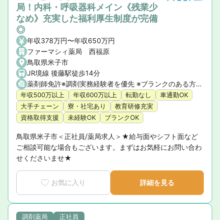
局！内科・呼吸器科メイン《残業少
なめ》充実した福利厚生制度が完備
◎
年収378万円〜年収650万円
ファーマシィ薬局 西福原
鳥取県米子市
JR境線 後藤駅徒歩14分
薬剤師免許※調剤実務経験者を優先 ※ブランクのある方もご相談可能
年収500万以上
年収600万以上
転勤なし
車通勤OK
大手チェーン
寮・社宅あり
教育研修充実
資格取得支援
未経験OK
ブランクOK
鳥取県米子市＜正社員/薬局求人＞★給与面やシフト面など
ご相談可能な場合もございます。まずはお気軽にお問い合わ
せくださいませ★
お気に入り
詳細を見る
調剤薬局
正社員