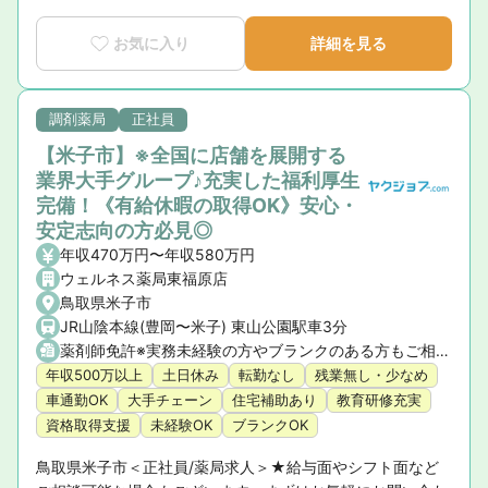
お気に入り
詳細を見る
調剤薬局
正社員
【米子市】※全国に店舗を展開する
業界大手グループ♪充実した福利厚生
完備！《有給休暇の取得OK》安心・
安定志向の方必見◎
年収470万円〜年収580万円
ウェルネス薬局東福原店
鳥取県米子市
JR山陰本線(豊岡〜米子) 東山公園駅車3分
薬剤師免許※実務未経験の方やブランクのある方もご相談ください。
年収500万以上
土日休み
転勤なし
残業無し・少なめ
車通勤OK
大手チェーン
住宅補助あり
教育研修充実
資格取得支援
未経験OK
ブランクOK
鳥取県米子市＜正社員/薬局求人＞★給与面やシフト面など