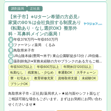
調剤薬局
正社員
【米子市】※Uターン希望の方必見♪
家賃の90％は会社負担する制度あり
《転勤あり・なし選択OK》整形外
科・耳鼻科メインの薬局！
年収378万円〜年収650万円
ファーマシィ薬局 くるみ
鳥取県米子市
JR山陰本線(豊岡〜米子) 東山公園駅徒歩13分 / JR伯備線 東山公園駅徒歩13分
薬剤師免許※実務未経験の方やブランクのある方もご相談ください。
年収500万以上
年収600万以上
年間休日120日以上
転勤なし
残業無し・少なめ
車通勤OK
大手チェーン
寮・社宅あり
教育研修充実
資格取得支援
未経験OK
ブランクOK
鳥取県米子市＜正社員/薬局求人＞★給与面やシフト面など
ご相談可能な場合もございます。まずはお気軽にお問い合わ
せくださいませ★