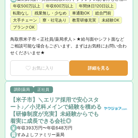
年収500万以上
年収600万以上
年間休日120日以上
転勤なし
残業無し・少なめ
車通勤OK
総合門前
大手チェーン
寮・社宅あり
教育研修充実
未経験OK
ブランクOK
鳥取県米子市＜正社員/薬局求人＞★給与面やシフト面など
ご相談可能な場合もございます。まずはお気軽にお問い合わ
せくださいませ★
お気に入り
詳細を見る
調剤薬局
正社員
【米子市】＼エリア採用で安心スタ
ート♪／小児科メインで経験を積める
【研修制度が充実】未経験からでも
着実に成長できる会社◎
年収393万円〜年収648万円
すみよしファミリー薬局