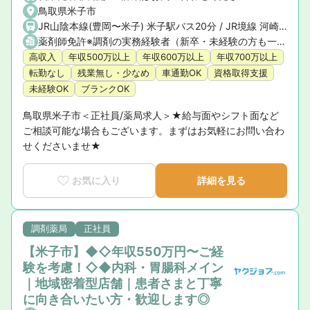
鳥取県米子市
JR山陰本線(豊岡〜米子) 米子駅バス20分 / JR境線 河崎口駅車4分 / JR境線 三本松口駅車6分
薬剤師免許※調剤の実務経験者（新卒・未経験の方も一度ご相談ください）
高収入
年収500万以上
年収600万以上
年収700万以上
転勤なし
残業無し・少なめ
車通勤OK
資格取得支援
未経験OK
ブランクOK
鳥取県米子市＜正社員/薬局求人＞★給与面やシフト面など
ご相談可能な場合もございます。まずはお気軽にお問い合わ
せくださいませ★
お気に入り
詳細を見る
調剤薬局
正社員
【米子市】◆◇年収550万円〜ご経
験を考慮！◇◆内科・胃腸科メイン
｜地域密着型店舗｜患者さまと丁寧
に向き合いたい方・歓迎します◎