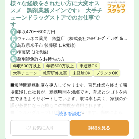
様々な経験をされたい方に大変オス
スメ 調剤業務メインです♪ 大手チ
ェーンドラッグストアでのお仕事で
す
年収470〜600万円
ウェルネス薬局 角盤店（株式会社ﾂﾙﾊｸﾞﾙｰﾌﾟﾄﾞﾗｯｸﾞ＆ﾌｧ-ﾏｼｰ西日本）
鳥取県米子市 後藤駅 (JR境線)
後藤駅 (JR境線)
薬剤師免許をお持ちの方
年収500万以上
年収600万以上
車通勤OK
大手チェーン
教育研修充実
未経験OK
ブランクOK
■短時間勤務制度を導入しております。育児休業を終えて職
場復帰した社員が、勤務時間を短縮でき、育児とシゴトを両
立できるようサポートしています。取得率も高く、家族の介
護が必要になった時もこの制度が適用されます。

■「ツルハグループLTD制度」がございます。傷病による長
...続きを読む
期休業、または退職後、会社からの給与支給がなくなった後
も、60歳まで給与が保証されます。それぞれの生活に合わせ
お気に入り
詳細を見る
て補償額を選択でき、万が一の際も本人と家族の生活を支え