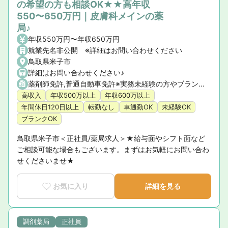
の希望の方も相談OK★★高年収
550〜650万円｜皮膚科メインの薬
局♪
年収550万円〜年収650万円
就業先名非公開 ※詳細はお問い合わせください
鳥取県米子市
詳細はお問い合わせください♪
薬剤師免許,普通自動車免許※実務未経験の方やブランクのある方もご相談ください。
高収入
年収500万以上
年収600万以上
年間休日120日以上
転勤なし
車通勤OK
未経験OK
ブランクOK
鳥取県米子市＜正社員/薬局求人＞★給与面やシフト面など
ご相談可能な場合もございます。まずはお気軽にお問い合わ
せくださいませ★
お気に入り
詳細を見る
調剤薬局
正社員