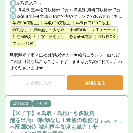
鳥取県米子市
JR境線 三本松口駅徒歩12分 / JR境線 河崎口駅徒歩17分
薬剤師免許※実務未経験の方やブランクのある方もご相談ください。
年収500万以上
年収600万以上
年間休日120日以上
転勤なし
残業無し・少なめ
車通勤OK
大手チェーン
住宅補助あり
寮・社宅あり
教育研修充実
未経験OK
ブランクOK
鳥取県米子市＜正社員/薬局求人＞★給与面やシフト面など
ご相談可能な場合もございます。まずはお気軽にお問い合わ
せくださいませ★
お気に入り
詳細を見る
調剤薬局
正社員
【米子市】※鳥取・島根にも多数店
舗を出店♪《転勤なし！希望の勤務地
へ配属OK》福利厚生制度も魅力！安