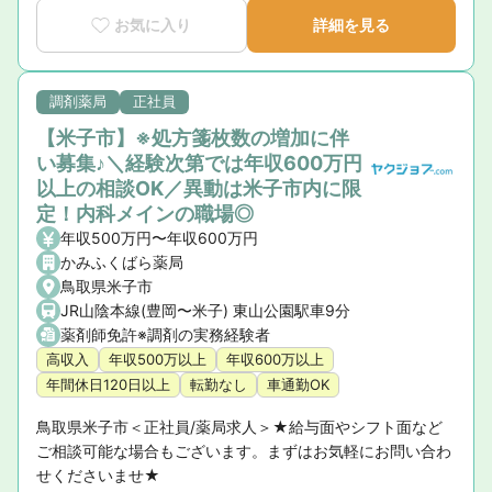
お気に入り
詳細を見る
調剤薬局
正社員
【米子市】※処方箋枚数の増加に伴
い募集♪＼経験次第では年収600万円
以上の相談OK／異動は米子市内に限
定！内科メインの職場◎
年収500万円〜年収600万円
かみふくばら薬局
鳥取県米子市
JR山陰本線(豊岡〜米子) 東山公園駅車9分
薬剤師免許※調剤の実務経験者
高収入
年収500万以上
年収600万以上
年間休日120日以上
転勤なし
車通勤OK
鳥取県米子市＜正社員/薬局求人＞★給与面やシフト面など
ご相談可能な場合もございます。まずはお気軽にお問い合わ
せくださいませ★