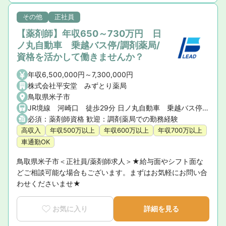
てくれます。

■残業については「サービス残業」はございません。各店舗
その他
正社員
基本的に残業は少ないため、調剤併設店でも18時半〜19時ま
【薬剤師】年収650～730万円 日
でには帰宅できる店舗がほとんどです。
ノ丸自動車 乗越バス停/調剤薬局/
資格を活かして働きませんか？
年収6,500,000円～7,300,000円
株式会社平安堂 みずとり薬局
鳥取県米子市
JR境線 河崎口 徒歩29分 日ノ丸自動車 乗越バス停 徒歩7分
必須：薬剤師資格 歓迎：調剤薬局での勤務経験
高収入
年収500万以上
年収600万以上
年収700万以上
車通勤OK
鳥取県米子市＜正社員/薬剤師求人＞★給与面やシフト面な
どご相談可能な場合もございます。まずはお気軽にお問い合
わせくださいませ★
お気に入り
詳細を見る