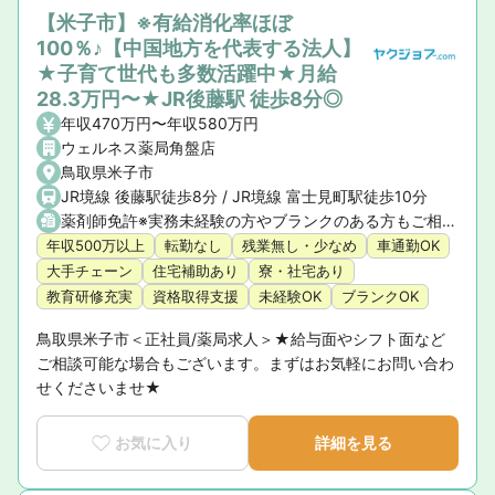
【米子市】※有給消化率ほぼ
100％♪【中国地方を代表する法人】
★子育て世代も多数活躍中★月給
28.3万円〜★JR後藤駅 徒歩8分◎
年収470万円〜年収580万円
ウェルネス薬局角盤店
鳥取県米子市
JR境線 後藤駅徒歩8分 / JR境線 富士見町駅徒歩10分
薬剤師免許※実務未経験の方やブランクのある方もご相談ください。
年収500万以上
転勤なし
残業無し・少なめ
車通勤OK
大手チェーン
住宅補助あり
寮・社宅あり
教育研修充実
資格取得支援
未経験OK
ブランクOK
鳥取県米子市＜正社員/薬局求人＞★給与面やシフト面など
ご相談可能な場合もございます。まずはお気軽にお問い合わ
せくださいませ★
お気に入り
詳細を見る