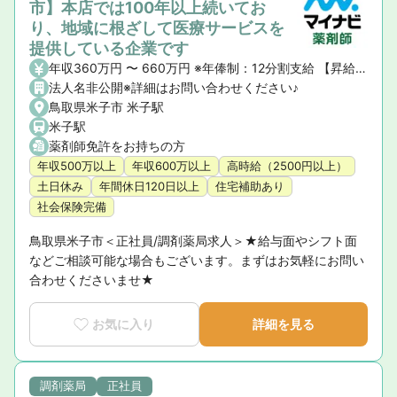
市】本店では100年以上続いてお
り、地域に根ざして医療サービスを
提供している企業です
年収360万円 〜 660万円 ※年俸制：12分割支給 【昇給回数】年1回
法人名非公開※詳細はお問い合わせください♪
鳥取県米子市 米子駅
米子駅
薬剤師免許をお持ちの方
年収500万以上
年収600万以上
高時給（2500円以上）
土日休み
年間休日120日以上
住宅補助あり
社会保険完備
鳥取県米子市＜正社員/調剤薬局求人＞★給与面やシフト面
などご相談可能な場合もございます。まずはお気軽にお問い
合わせくださいませ★
お気に入り
詳細を見る
調剤薬局
正社員