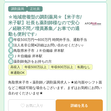
調剤薬局
正社員
☆地域密着型の調剤薬局☆【米子市/
米子駅】社長も薬剤師様なので安心
／経験不問／増員募集／お車での通
勤も便利です♪
年収500万円〜600万円 時間外手当、通勤手当
法人名非公開※詳細はお問い合わせください♪
鳥取県米子市 ＪＲ伯備線 岸本駅
ＪＲ伯備線 岸本駅
薬剤師免許をお持ちの方
高収入
年収500万以上
年収600万以上
転勤なし
車通勤OK
鳥取県米子市＜薬剤師／調剤薬局求人＞★給与面やシフト面
などご相談可能な場合もございます。まずはお気軽にお問い
合わせくださいませ★
お気に入り
詳細を見る