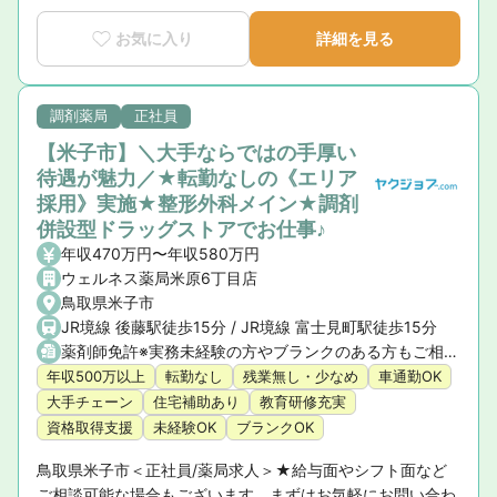
お気に入り
詳細を見る
調剤薬局
正社員
【米子市】＼大手ならではの手厚い
待遇が魅力／★転勤なしの《エリア
採用》実施★整形外科メイン★調剤
併設型ドラッグストアでお仕事♪
年収470万円〜年収580万円
ウェルネス薬局米原6丁目店
鳥取県米子市
JR境線 後藤駅徒歩15分 / JR境線 富士見町駅徒歩15分
薬剤師免許※実務未経験の方やブランクのある方もご相談ください。
年収500万以上
転勤なし
残業無し・少なめ
車通勤OK
大手チェーン
住宅補助あり
教育研修充実
資格取得支援
未経験OK
ブランクOK
鳥取県米子市＜正社員/薬局求人＞★給与面やシフト面など
ご相談可能な場合もございます。まずはお気軽にお問い合わ