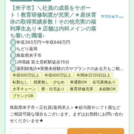
【米子市】＼社員の成長をサポー
ト！教育研修制度が充実／★産休育
休の取得実績多数！その他充実の福
利厚生あり★店舗は内科メインの落
ち着いた職場♪
年収393万円〜年収648万円
ちどり薬局
鳥取県米子市
JR境線 富士見町駅徒歩15分
薬剤師免許※実務未経験の方やブランクのある方もご相談ください。
年収500万以上
年収600万以上
年間休日120日以上
転勤なし
残業無し・少なめ
車通勤OK
在宅業務あり
大手チェーン
寮・社宅あり
教育研修充実
未経験OK
ブランクOK
鳥取県米子市＜正社員/薬局求人＞★給与面やシフト面など
ご相談可能な場合もございます。まずはお気軽にお問い合わ
せくださいませ★