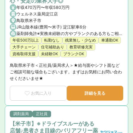
心・安定の業界大手◎
年収470万円〜年収580万円
ウェルネス薬局淀江店
鳥取県米子市
JR山陰本線(豊岡〜米子) 淀江駅車6分
薬剤師免許※実務未経験の方やブランクのある方もご相談ください。
年収500万以上
転勤なし
残業無し・少なめ
車通勤OK
大手チェーン
住宅補助あり
教育研修充実
資格取得支援
未経験OK
ブランクOK
鳥取県米子市＜正社員/薬局求人＞★給与面やシフト面など
ご相談可能な場合もございます。まずはお気軽にお問い合わ
せくださいませ★
お気に入り
詳細を見る
調剤薬局
正社員
【米子市】※ドライブスルーがある
店舗♪患者さま目線のバリアフリー薬