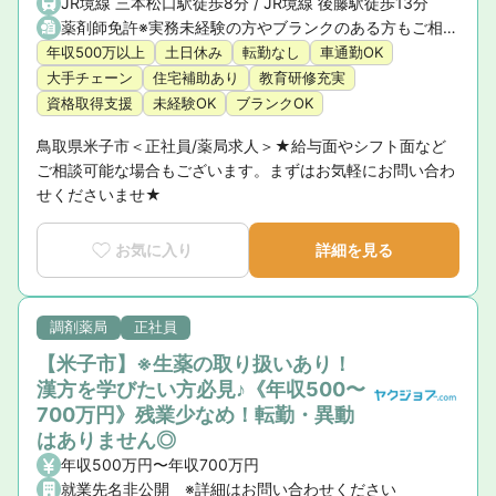
JR境線 三本松口駅徒歩8分 / JR境線 後藤駅徒歩13分
薬剤師免許※実務未経験の方やブランクのある方もご相談ください。
年収500万以上
土日休み
転勤なし
車通勤OK
大手チェーン
住宅補助あり
教育研修充実
資格取得支援
未経験OK
ブランクOK
鳥取県米子市＜正社員/薬局求人＞★給与面やシフト面など
ご相談可能な場合もございます。まずはお気軽にお問い合わ
せくださいませ★
お気に入り
詳細を見る
調剤薬局
正社員
【米子市】※生薬の取り扱いあり！
漢方を学びたい方必見♪《年収500〜
700万円》残業少なめ！転勤・異動
はありません◎
年収500万円〜年収700万円
就業先名非公開 ※詳細はお問い合わせください