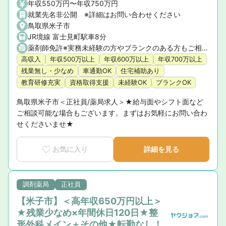
年収550万円〜年収750万円
就業先名非公開 ※詳細はお問い合わせください
鳥取県米子市
JR境線 富士見町駅車8分
薬剤師免許※実務未経験の方やブランクのある方もご相談ください
高収入
年収500万以上
年収600万以上
年収700万以上
残業無し・少なめ
車通勤OK
住宅補助あり
教育研修充実
資格取得支援
未経験OK
ブランクOK
鳥取県米子市＜正社員/薬局求人＞★給与面やシフト面など
ご相談可能な場合もございます。まずはお気軽にお問い合わ
せくださいませ★
お気に入り
詳細を見る
調剤薬局
正社員
【米子市】＜高年収650万円以上＞
★残業少なめ×年間休日120日★整
形外科メイン＋その他★転勤なし！