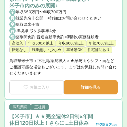
米子市内のみの展開♪
年収650万円〜年収700万円
就業先名非公開 ※詳細はお問い合わせください
鳥取県米子市
JR境線 弓ケ浜駅車4分
薬剤師免許,普通自動車免許※調剤の実務経験者
高収入
年収500万以上
年収600万以上
年収700万以上
転勤なし
残業無し・少なめ
車通勤OK
住宅補助あり
鳥取県米子市＜正社員/薬局求人＞★給与面やシフト面など
ご相談可能な場合もございます。まずはお気軽にお問い合わ
せくださいませ★
お気に入り
詳細を見る
調剤薬局
正社員
【米子市】★★完全週休2日制×年間
休日120日以上！さらに…土日休み