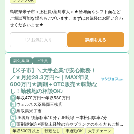
ブランクOK
鳥取県米子市＜正社員/薬局求人＞★給与面やシフト面など
ご相談可能な場合もございます。まずはお気軽にお問い合わ
せくださいませ★
お気に入り
詳細を見る
調剤薬局
正社員
【米子市】＼大手企業で安心勤務！
／★月給28.3万円〜｜MAX年収
600万円★調剤＋OTC販売★転勤な
し！勤務地の相談OK♪
年収470万円〜年収580万円
ウェルネス薬局両三柳店
鳥取県米子市
JR境線 後藤駅車10分 / JR境線 三本松口駅車7分
薬剤師免許※実務未経験の方やブランクのある方もご相談ください。
年収500万以上
転勤なし
車通勤OK
大手チェーン