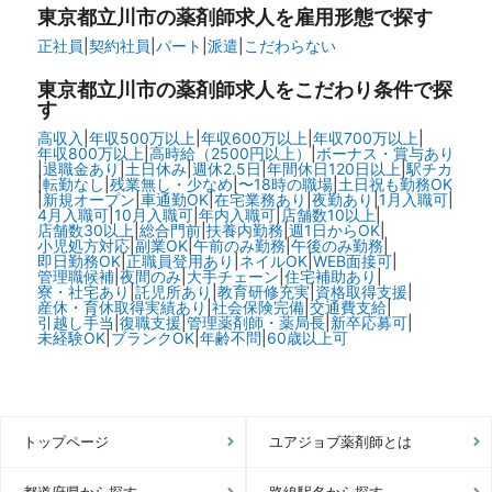
東京都立川市の
薬剤師求人を雇用形態で探す
正社員
|
契約社員
|
パート
|
派遣
|
こだわらない
東京都立川市の
薬剤師求人をこだわり条件で探
す
高収入
|
年収500万以上
|
年収600万以上
|
年収700万以上
|
年収800万以上
|
高時給（2500円以上）
|
ボーナス・賞与あり
|
退職金あり
|
土日休み
|
週休2.5日
|
年間休日120日以上
|
駅チカ
|
転勤なし
|
残業無し・少なめ
|
〜18時の職場
|
土日祝も勤務OK
|
新規オープン
|
車通勤OK
|
在宅業務あり
|
夜勤あり
|
1月入職可
|
4月入職可
|
10月入職可
|
年内入職可
|
店舗数10以上
|
店舗数30以上
|
総合門前
|
扶養内勤務
|
週1日からOK
|
小児処方対応
|
副業OK
|
午前のみ勤務
|
午後のみ勤務
|
即日勤務OK
|
正職員登用あり
|
ネイルOK
|
WEB面接可
|
管理職候補
|
夜間のみ
|
大手チェーン
|
住宅補助あり
|
寮・社宅あり
|
託児所あり
|
教育研修充実
|
資格取得支援
|
産休・育休取得実績あり
|
社会保険完備
|
交通費支給
|
引越し手当
|
復職支援
|
管理薬剤師・薬局長
|
新卒応募可
|
未経験OK
|
ブランクOK
|
年齢不問
|
60歳以上可
トップページ
ユアジョブ薬剤師とは