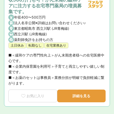
アに注力する在宅専門薬局の増員募
集です。
年収400〜500万円
法人名非公開※詳細はお問い合わせください♪
東京都昭島市 西立川駅 (JR青梅線)
西立川駅 (JR青梅線)
薬剤師免許をお持ちの方
土日休み
転勤なし
在宅業務あり
■＜緩和ケアの専門性向上＞がん末期患者様への在宅医療中
心です。

■＜企業内保育園を利用可＞子育てと両立しやすい嬉しい制
度です。

■＜お薬のセットは事務員＞業務分担が明確で負担軽減に繋
がります。
お気に入り
詳細を見る