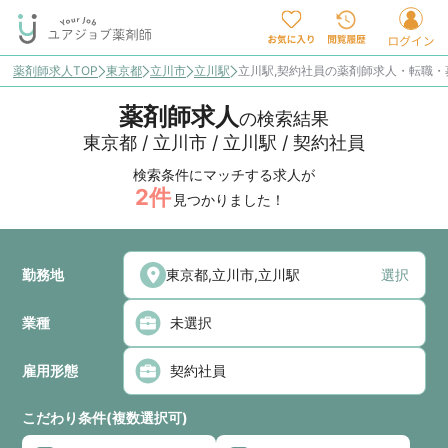
薬剤師求人TOP
東京都
立川市
立川駅
立川駅,契約社員の薬剤師求人・転職・
薬剤師求人
の検索結果
東京都 / 立川市 / 立川駅 / 契約社員
検索条件にマッチする求人が
2
件
見つかりました！
勤務地
選択
業種
雇用形態
こだわり条件(複数選択可)