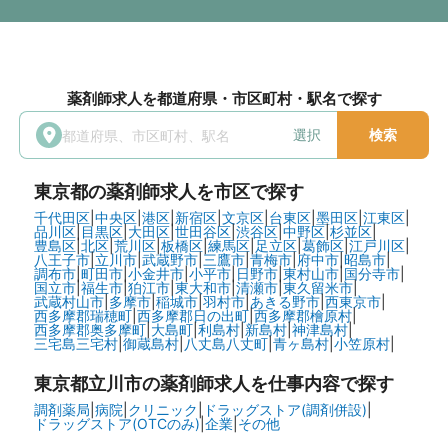
薬剤師求人を都道府県・市区町村・駅名で探す
選択
検索
東京都
の薬剤師求人を市区で探す
千代田区
|
中央区
|
港区
|
新宿区
|
文京区
|
台東区
|
墨田区
|
江東区
|
品川区
|
目黒区
|
大田区
|
世田谷区
|
渋谷区
|
中野区
|
杉並区
|
豊島区
|
北区
|
荒川区
|
板橋区
|
練馬区
|
足立区
|
葛飾区
|
江戸川区
|
八王子市
|
立川市
|
武蔵野市
|
三鷹市
|
青梅市
|
府中市
|
昭島市
|
調布市
|
町田市
|
小金井市
|
小平市
|
日野市
|
東村山市
|
国分寺市
|
国立市
|
福生市
|
狛江市
|
東大和市
|
清瀬市
|
東久留米市
|
武蔵村山市
|
多摩市
|
稲城市
|
羽村市
|
あきる野市
|
西東京市
|
西多摩郡瑞穂町
|
西多摩郡日の出町
|
西多摩郡檜原村
|
西多摩郡奥多摩町
|
大島町
|
利島村
|
新島村
|
神津島村
|
三宅島三宅村
|
御蔵島村
|
八丈島八丈町
|
青ヶ島村
|
小笠原村
|
東京都立川市の
薬剤師求人を仕事内容で探す
調剤薬局
|
病院
|
クリニック
|
ドラッグストア(調剤併設)
|
ドラッグストア(OTCのみ)
|
企業
|
その他