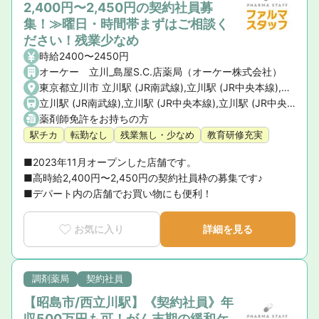
2,400円〜2,450円の契約社員募
集！≫曜日・時間帯まずはご相談く
ださい！残業少なめ
時給2400〜2450円
オーケー 立川_島屋S.C.店薬局（オーケー株式会社）
東京都立川市 立川駅 (JR南武線),立川駅 (JR中央本線),立川駅 (JR中央線),立川駅 (JR青梅線),立川駅 (JR成田エクスプレス),立川北駅 (多摩モノレール)
立川駅 (JR南武線),立川駅 (JR中央本線),立川駅 (JR中央線),立川駅 (JR青梅線),立川駅 (JR成田エクスプレス),立川北駅 (多摩モノレール)
薬剤師免許をお持ちの方
駅チカ
転勤なし
残業無し・少なめ
教育研修充実
■2023年11月オープンした店舗です。

■高時給2,400円〜2,450円の契約社員枠の募集です♪

■デパート内の店舗でお買い物にも便利！
お気に入り
詳細を見る
調剤薬局
契約社員
【昭島市/西立川駅】《契約社員》年
収500万円も可！がん末期の緩和ケ