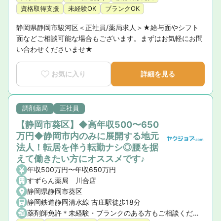
資格取得支援
未経験OK
ブランクOK
静岡県静岡市駿河区＜正社員/薬局求人＞★給与面やシフト
面などご相談可能な場合もございます。まずはお気軽にお問
い合わせくださいませ★
お気に入り
詳細を見る
調剤薬局
正社員
【静岡市葵区】◆高年収500〜650
万円◆静岡市内のみに展開する地元
法人！転居を伴う転勤ナシ◎腰を据
えて働きたい方にオススメです♪
年収500万円〜年収650万円
すずらん薬局 川合店
静岡県静岡市葵区
静岡鉄道静岡清水線 古庄駅徒歩18分
薬剤師免許＊未経験・ブランクのある方もご相談ください