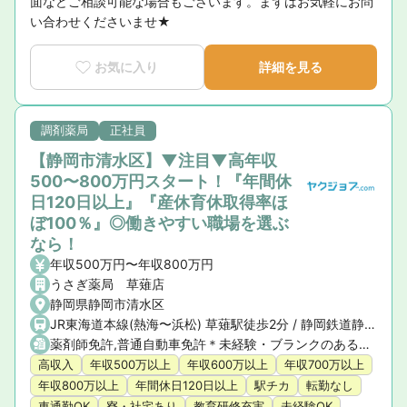
面などご相談可能な場合もございます。まずはお気軽にお問
い合わせくださいませ★
お気に入り
詳細を見る
調剤薬局
正社員
【静岡市清水区】▼注目▼高年収
500〜800万円スタート！『年間休
日120日以上』『産休育休取得率ほ
ぼ100％』◎働きやすい職場を選ぶ
なら！
年収500万円〜年収800万円
うさぎ薬局 草薙店
静岡県静岡市清水区
JR東海道本線(熱海〜浜松) 草薙駅徒歩2分 / 静岡鉄道静岡清水線 草薙駅徒歩5分
薬剤師免許,普通自動車免許＊未経験・ブランクのある方もご相談ください
高収入
年収500万以上
年収600万以上
年収700万以上
年収800万以上
年間休日120日以上
駅チカ
転勤なし
車通勤OK
寮・社宅あり
教育研修充実
未経験OK