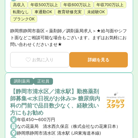
高収入
年収500万以上
年収600万以上
年収700万以上
転勤なし
車通勤OK
教育研修充実
未経験OK
ブランクOK
静岡県静岡市葵区＜薬剤師／調剤薬局求人＞★給与面やシフ
ト面などご相談可能な場合もございます。まずはお気軽にお
問い合わせくださいませ★
お気に入り
詳細を見る
調剤薬局
正社員
【静岡市清水区／清水駅】勤務薬剤
師募集≪水日祝がお休み≫ 糖尿病内
科の門前で品目数少なく、経験浅い
方にもお勧め
年収450〜600万円
なの花薬局 清水西久保店（株式会社なの花東日本）
静岡県静岡市清水区 清水駅 (JR東海道本線)