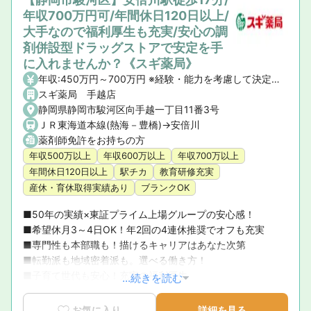
年収700万円可/年間休日120日以上/
大手なので福利厚生も充実/安心の調
剤併設型ドラッグストアで安定を手
に入れませんか？《スギ薬局》
年収:450万円～700万円 ※経験・能力を考慮して決定いたします。 【昇給】年1回 【賞与】年2回(7月・12月)、業績賞与:年1回(業績連動型) 【諸手当】資格手当、時間外手当、通勤手当、子ども手当等
スギ薬局 手越店
静岡県静岡市駿河区向手越一丁目11番3号
ＪＲ東海道本線(熱海－豊橋)->安倍川
薬剤師免許をお持ちの方
年収500万以上
年収600万以上
年収700万以上
年間休日120日以上
駅チカ
教育研修充実
産休・育休取得実績あり
ブランクOK
■50年の実績×東証プライム上場グループの安心感！ 

■希望休月3～4日OK！年2回の4連休推奨でオフも充実 

■専門性も本部職も！描けるキャリアはあなた次第 

■転勤派も地域密着派も。選べる働き方！ 

■子育て世代も安心！充実の福利厚生
...続きを読む
お気に入り
詳細を見る