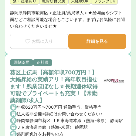
寮・社宅あり
教育研修充実
未経験OK
ブランクOK
静岡県静岡市駿河区＜正社員/薬局求人＞★給与面やシフト
面などご相談可能な場合もございます。まずはお気軽にお問
い合わせくださいませ★
お気に入り
詳細を見る
調剤薬局
正社員
葵区上伝馬【高額年収700万円！】
大幅昇給の実績アリ！高年収目指せ
ます！残業ほぼなし☆長期連休取得
可能でプライベートも充実！【常勤
薬剤師/求人】
年収620万円〜700万円 通勤手当、資格手当
法人名非公開※詳細はお問い合わせください♪
静岡県静岡市葵区 ＪＲ東海道本線（熱海-米原） 静岡駅
ＪＲ東海道本線（熱海-米原） 静岡駅
薬剤師免許をお持ちの方