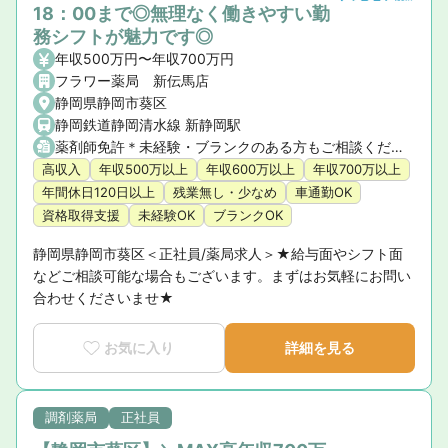
18：00まで◎無理なく働きやすい勤
務シフトが魅力です◎
年収500万円〜年収700万円
フラワー薬局 新伝馬店
静岡県静岡市葵区
静岡鉄道静岡清水線 新静岡駅
薬剤師免許＊未経験・ブランクのある方もご相談ください
高収入
年収500万以上
年収600万以上
年収700万以上
年間休日120日以上
残業無し・少なめ
車通勤OK
資格取得支援
未経験OK
ブランクOK
静岡県静岡市葵区＜正社員/薬局求人＞★給与面やシフト面
などご相談可能な場合もございます。まずはお気軽にお問い
合わせくださいませ★
お気に入り
詳細を見る
調剤薬局
正社員