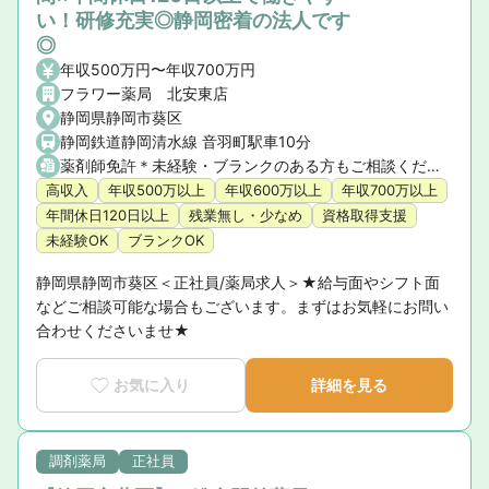
い！研修充実◎静岡密着の法人です
◎
年収500万円〜年収700万円
フラワー薬局 北安東店
静岡県静岡市葵区
静岡鉄道静岡清水線 音羽町駅車10分
薬剤師免許＊未経験・ブランクのある方もご相談ください
高収入
年収500万以上
年収600万以上
年収700万以上
年間休日120日以上
残業無し・少なめ
資格取得支援
未経験OK
ブランクOK
静岡県静岡市葵区＜正社員/薬局求人＞★給与面やシフト面
などご相談可能な場合もございます。まずはお気軽にお問い
合わせくださいませ★
お気に入り
詳細を見る
調剤薬局
正社員