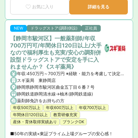
お気に入り
詳細を見る
NEW
ドラッグストア(調剤併設)
正社員
【静岡市駿河区】一般薬剤師/年収
700万円可/年間休日120日以上/大手
なので福利厚生も充実/安心の調剤併
設型ドラッグストアで安定を手に入
れませんか？《スギ薬局》
年収:450万円～700万円 ※経験・能力を考慮して決定いたします。 【昇給】年1回 【賞与】年2回(7月・12月)、業績賞与:年1回(業績連動型) 【諸手当】資格手当、時間外手当、通勤手当、子ども手当等
スギ薬局 東静岡店
静岡県静岡市駿河区曲金五丁目６番７号
静岡鉄道静岡清水線->柚木(静岡鉄道線)
薬剤師免許をお持ちの方
年収500万以上
年収600万以上
年収700万以上
年間休日120日以上
教育研修充実
産休・育休取得実績あり
ブランクOK
■50年の実績×東証プライム上場グループの安心感！ 
