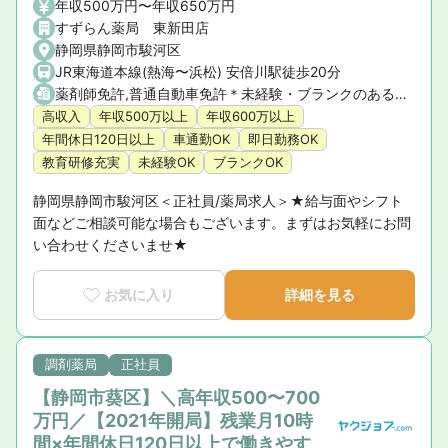
年収500万円〜年収650万円
すずらん薬局 東新田店
静岡県静岡市駿河区
JR東海道本線(熱海〜浜松) 安倍川駅徒歩20分
薬剤師免許,普通自動車免許＊未経験・ブランクのある方もご相談ください
高収入
年収500万以上
年収600万以上
年間休日120日以上
車通勤OK
即日勤務OK
教育研修充実
未経験OK
ブランクOK
静岡県静岡市駿河区＜正社員/薬局求人＞★給与面やシフト
面などご相談可能な場合もございます。まずはお気軽にお問
い合わせくださいませ★
お気に入り
詳細を見る
調剤薬局
正社員
【静岡市葵区】＼高年収500〜700
万円／【2021年開局】残業月10時
間×年間休日120日以上で働きやす