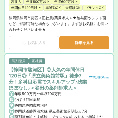
高収入
年収500万以上
年収600万以上
年間休日120日以上
車通勤OK
未経験OK
ブランクOK
静岡県静岡市葵区＜正社員/薬局求人＞★給与面やシフト面
などご相談可能な場合もございます。まずはお気軽にお問い
合わせくださいませ★
お気に入り
詳細を見る
調剤薬局
正社員
【静岡市駿河区】◎人気の年間休日
120日◎「県立美術館前駅」徒歩7
分！多科目応需でスキルアップ♪残業
ほぼなし♪＜谷田の薬剤師求人＞
年収500万円〜年収700万円
ひばり谷田薬局
静岡県静岡市駿河区
静岡鉄道静岡清水線 県立美術館前駅徒歩7分
薬剤師免許＊未経験・ブランクのある方もご相談ください