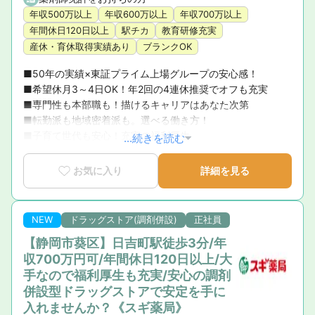
年収500万以上
年収600万以上
年収700万以上
年間休日120日以上
駅チカ
教育研修充実
産休・育休取得実績あり
ブランクOK
■50年の実績×東証プライム上場グループの安心感！ 

■希望休月3～4日OK！年2回の4連休推奨でオフも充実 

■専門性も本部職も！描けるキャリアはあなた次第 

■転勤派も地域密着派も。選べる働き方！ 

■子育て世代も安心！充実の福利厚生
...続きを読む
お気に入り
詳細を見る
NEW
ドラッグストア(調剤併設)
正社員
【静岡市葵区】日吉町駅徒歩3分/年
収700万円可/年間休日120日以上/大
手なので福利厚生も充実/安心の調剤
併設型ドラッグストアで安定を手に
入れませんか？《スギ薬局》