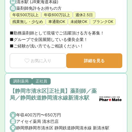
清水駅 (JR東海道本線)
薬剤師免許をお持ちの方
年収500万以上
年収600万以上
週休2.5日
残業無し・少なめ
車通勤OK
未経験OK
ブランクOK
■勤務薬剤師として現場でご活躍頂ける方を募集！

■グループで全国展開している優良企業！

■ご経験が浅い方でもご相談ください！
お気に入り
詳細を見る
調剤薬局
正社員
【静岡市清水区|正社員】薬剤師／薬
局／静岡鉄道静岡清水線新清水駅
年収400万円〜650万円
アイセイ薬局 清水巴店
静岡県静岡市清水区 静岡鉄道静岡清水線 新清水駅