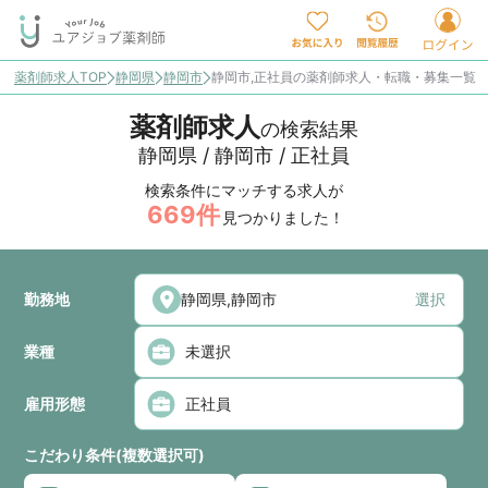
薬剤師求人TOP
静岡県
静岡市
静岡市,正社員の薬剤師求人・転職・募集一覧
薬剤師求人
の検索結果
静岡県 / 静岡市 / 正社員
検索条件にマッチする求人が
669
件
見つかりました！
勤務地
選択
業種
雇用形態
こだわり条件(複数選択可)