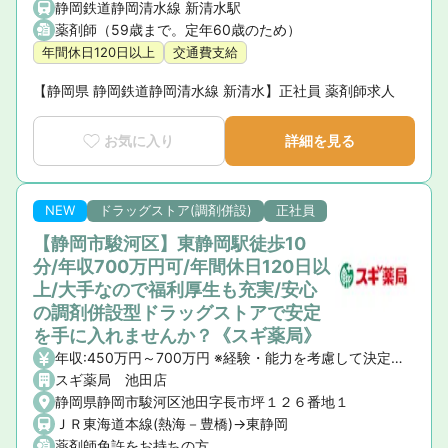
静岡鉄道静岡清水線 新清水駅
薬剤師（59歳まで。定年60歳のため）
年間休日120日以上
交通費支給
【静岡県 静岡鉄道静岡清水線 新清水】正社員 薬剤師求人
お気に入り
詳細を見る
NEW
ドラッグストア(調剤併設)
正社員
【静岡市駿河区】東静岡駅徒歩10
分/年収700万円可/年間休日120日以
上/大手なので福利厚生も充実/安心
の調剤併設型ドラッグストアで安定
を手に入れませんか？《スギ薬局》
年収:450万円～700万円 ※経験・能力を考慮して決定いたします。 【昇給】年1回 【賞与】年2回(7月・12月)、業績賞与:年1回(業績連動型) 【諸手当】資格手当、時間外手当、通勤手当、子ども手当等
スギ薬局 池田店
静岡県静岡市駿河区池田字長市坪１２６番地１
ＪＲ東海道本線(熱海－豊橋)->東静岡
薬剤師免許をお持ちの方