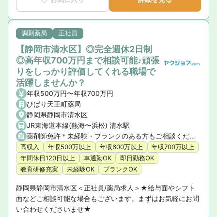
調剤薬局
正社員
【静岡市清水区】◎完全週休2日制
◎高年収700万円まで相談可能♪頑張
りをしっかり評価してくれる職場で
活躍しませんか？
年収500万円〜年収700万円
ひばり天王町薬局
静岡県静岡市清水区
JR東海道本線(熱海〜浜松) 清水駅
薬剤師免許＊未経験・ブランクのある方もご相談ください
高収入
年収500万以上
年収600万以上
年収700万以上
年間休日120日以上
車通勤OK
即日勤務OK
教育研修充実
未経験OK
ブランクOK
静岡県静岡市清水区＜正社員/薬局求人＞★給与面やシフト
面などご相談可能な場合もございます。まずはお気軽にお問
い合わせくださいませ★