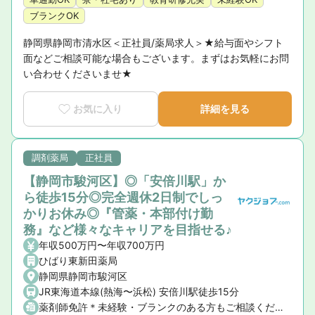
ブランクOK
静岡県静岡市清水区＜正社員/薬局求人＞★給与面やシフト
面などご相談可能な場合もございます。まずはお気軽にお問
い合わせくださいませ★
お気に入り
詳細を見る
調剤薬局
正社員
【静岡市駿河区】◎「安倍川駅」か
ら徒歩15分◎完全週休2日制でしっ
かりお休み◎『管薬・本部付け勤
務』など様々なキャリアを目指せる♪
年収500万円〜年収700万円
ひばり東新田薬局
静岡県静岡市駿河区
JR東海道本線(熱海〜浜松) 安倍川駅徒歩15分
薬剤師免許＊未経験・ブランクのある方もご相談ください