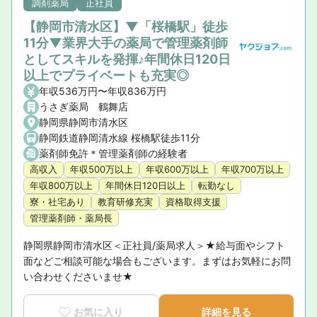
調剤薬局
正社員
【静岡市清水区】▼「桜橋駅」徒歩
11分▼業界大手の薬局で管理薬剤師
としてスキルを発揮♪年間休日120日
以上でプライベートも充実◎
年収536万円〜年収836万円
うさぎ薬局 鶴舞店
静岡県静岡市清水区
静岡鉄道静岡清水線 桜橋駅徒歩11分
薬剤師免許＊管理薬剤師の経験者
高収入
年収500万以上
年収600万以上
年収700万以上
年収800万以上
年間休日120日以上
転勤なし
寮・社宅あり
教育研修充実
資格取得支援
管理薬剤師・薬局長
静岡県静岡市清水区＜正社員/薬局求人＞★給与面やシフト
面などご相談可能な場合もございます。まずはお気軽にお問
い合わせくださいませ★
お気に入り
詳細を見る