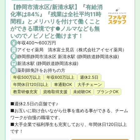
【静岡市清水区/新清水駅】『有給消
化率は84%』『残業は全社平均11時
間程』とメリハリを付けて働くこと
ができる環境です●ノルマなども無
いのでノビノビと働けます！
年収400〜600万円
アイセイ薬局 清水富士見店（株式会社アイセイ薬局）
静岡県静岡市清水区 新清水駅 (静岡鉄道静岡清水線)
新清水駅 (静岡鉄道静岡清水線)
薬剤師免許をお持ちの方
年収500万以上
年収600万以上
週休2.5日
年間休日120日以上
車通勤OK
大手チェーン
教育研修充実
資格取得支援
未経験OK
ブランクOK
■週休2.5日の店舗です♪

■お互いに助け合いながら仕事を進める事ができる、チーム
ワークが自慢の職場です。

■大手企業で福利厚生も充実しており、年間休日120日以上
です！