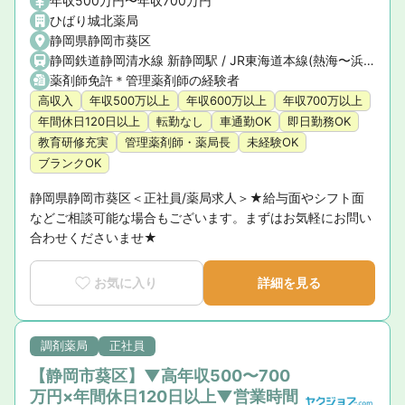
年収500万円〜年収700万円
ひばり城北薬局
静岡県静岡市葵区
静岡鉄道静岡清水線 新静岡駅 / JR東海道本線(熱海〜浜松) 静岡駅バス20分
薬剤師免許＊管理薬剤師の経験者
高収入
年収500万以上
年収600万以上
年収700万以上
年間休日120日以上
転勤なし
車通勤OK
即日勤務OK
教育研修充実
管理薬剤師・薬局長
未経験OK
ブランクOK
静岡県静岡市葵区＜正社員/薬局求人＞★給与面やシフト面
などご相談可能な場合もございます。まずはお気軽にお問い
合わせくださいませ★
お気に入り
詳細を見る
調剤薬局
正社員
【静岡市葵区】▼高年収500〜700
万円×年間休日120日以上▼営業時間