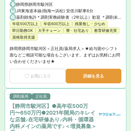
静岡県静岡市駿河区
JR東海道本線(熱海〜浜松) 安倍川駅車6分
薬剤師免許＊調剤実務経験者（2年以上）歓迎 ＊調剤未経験の方もご相談ください
年収500万以上
年収600万以上
残業無し・少なめ
即日勤務OK
大手チェーン
寮・社宅あり
教育研修充実
資格取得支援
静岡県静岡市駿河区＜正社員/薬局求人＞★給与面やシフト
面などご相談可能な場合もございます。まずはお気軽にお問
い合わせくださいませ★
お気に入り
詳細を見る
調剤薬局
正社員
【静岡市駿河区】●高年収500万
円〜650万円●2021年開局のキレイ
な店舗♪在宅研修あり♪内科・循環器
内科メインの薬局です♪＜増員募集＞