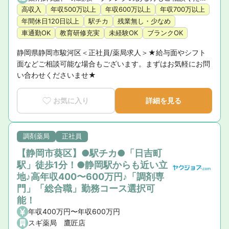
高収入
年収500万以上
年収600万以上
年収700万以上
年間休日120日以上
駅チカ
残業無し・少なめ
車通勤OK
教育研修充実
未経験OK
ブランクOK
静岡県静岡市駿河区＜正社員/薬局求人＞★給与面やシフト
面などご相談可能な場合もございます。まずはお気軽にお問
い合わせくださいませ★
お気に入り
詳細を見る
調剤薬局
正社員
【静岡市葵区】●駅チカ●「日吉町
駅」徒歩1分！●静岡駅からも近い立
地♪高年収400〜600万円♪「調剤専
門」「総合職」勤務コース選択可
能！
年収400万円〜年収600万円
スギ薬局 鷹匠店