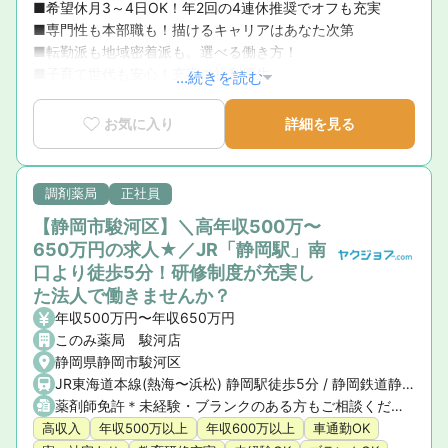
■希望休月3～4日OK！年2回の4連休推奨でオフも充実 

■専門性も本部職も！描けるキャリアはあなた次第 

■転勤派も地域密着派も。選べる働き方！ 

■子育て世代も安心！充実の福利厚生
...続きを読む
お気に入り
詳細を見る
調剤薬局
正社員
【静岡市駿河区】＼高年収500万〜
650万円の求人★／JR「静岡駅」南
口より徒歩5分！研修制度が充実し
た法人で働きませんか？
年収500万円〜年収650万円
このみ薬局 駿河店
静岡県静岡市駿河区
JR東海道本線(熱海〜浜松) 静岡駅徒歩5分 / 静岡鉄道静岡清水線 日吉町駅徒歩7分
薬剤師免許＊未経験・ブランクのある方もご相談ください
高収入
年収500万以上
年収600万以上
車通勤OK