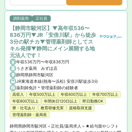
調剤薬局
正社員
【静岡市駿河区】▼高年収536〜
836万円▼JR「安倍川駅」から徒歩
3分の駅チカ▼管理薬剤師としてス
キル発揮▼静岡にメイン展開する地
元法人です！
年収536万円〜年収836万円
うさぎ薬局 みずほ店
静岡県静岡市駿河区
JR東海道本線(熱海〜浜松) 安倍川駅徒歩3分
薬剤師免許＊管理薬剤師の経験者
高収入
年収500万以上
年収600万以上
年収700万以上
年収800万以上
年間休日120日以上
即日勤務OK
寮・社宅あり
教育研修充実
資格取得支援
管理薬剤師・薬局長
静岡県静岡市駿河区＜正社員/薬局求人＞★給与面やシフト