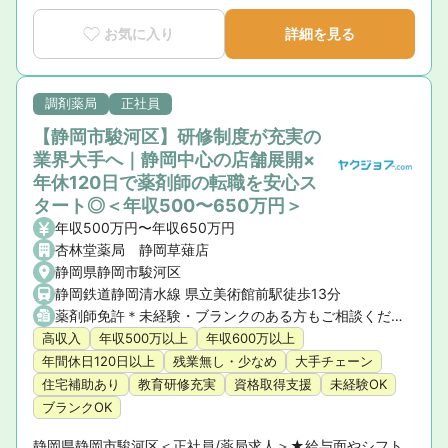
お気に入り
詳細を見る
調剤薬局
正社員
【静岡市駿河区】研修制度が充実の
業界大手へ｜静岡中心の店舗展開×
年休120日で薬剤師の転職を安心ス
タート◎＜年収500〜650万円＞
年収500万円〜年収650万円
杏林堂薬局 静岡草薙店
静岡県静岡市駿河区
静岡鉄道静岡清水線 県立美術館前駅徒歩13分
薬剤師免許＊未経験・ブランクのある方もご相談ください
高収入
年収500万以上
年収600万以上
年間休日120日以上
残業無し・少なめ
大手チェーン
住宅補助あり
教育研修充実
資格取得支援
未経験OK
ブランクOK
静岡県静岡市駿河区＜正社員/薬局求人＞★給与面やシフト