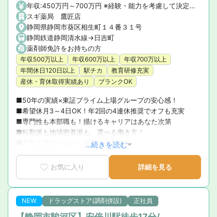
年収:450万円～700万円 ※経験・能力を考慮して決定いたします。 【昇給】年1回 【賞与】年2回(7月・12月)、業績賞与:年1回(業績連動型) 【諸手当】資格手当、時間外手当、通勤手当、子ども手当等
スギ薬局 鷹匠店
静岡県静岡市葵区相生町１４番３１号
静岡鉄道静岡清水線->日吉町
薬剤師免許をお持ちの方
年収500万以上
年収600万以上
年収700万以上
年間休日120日以上
駅チカ
教育研修充実
産休・育休取得実績あり
ブランクOK
■50年の実績×東証プライム上場グループの安心感！ 

■希望休月3～4日OK！年2回の4連休推奨でオフも充実 

■専門性も本部職も！描けるキャリアはあなた次第 

■転勤派も地域密着派も。選べる働き方！ 

■子育て世代も安心！充実の福利厚生
...続きを読む
お気に入り
詳細を見る
NEW
ドラッグストア(調剤併設)
正社員
【静岡市駿河区】安倍川駅徒歩17分/