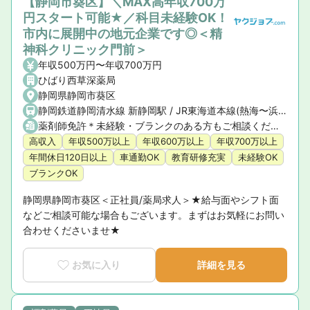
【静岡市葵区】＼MAX高年収700万
円スタート可能★／科目未経験OK！
市内に展開中の地元企業です◎＜精
神科クリニック門前＞
年収500万円〜年収700万円
ひばり西草深薬局
静岡県静岡市葵区
静岡鉄道静岡清水線 新静岡駅 / JR東海道本線(熱海〜浜松) 静岡駅
薬剤師免許＊未経験・ブランクのある方もご相談ください
高収入
年収500万以上
年収600万以上
年収700万以上
年間休日120日以上
車通勤OK
教育研修充実
未経験OK
ブランクOK
静岡県静岡市葵区＜正社員/薬局求人＞★給与面やシフト面
などご相談可能な場合もございます。まずはお気軽にお問い
合わせくださいませ★
お気に入り
詳細を見る