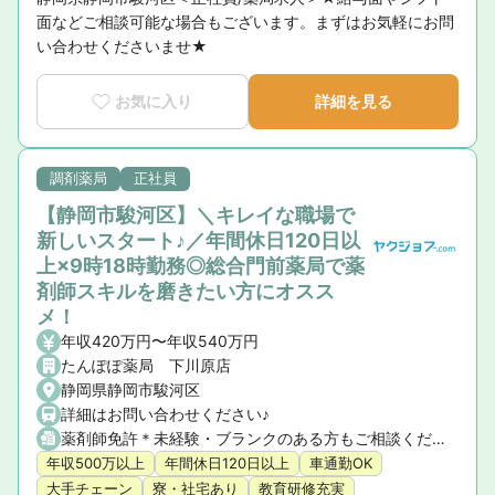
面などご相談可能な場合もございます。まずはお気軽にお問
い合わせくださいませ★
お気に入り
詳細を見る
調剤薬局
正社員
【静岡市駿河区】＼キレイな職場で
新しいスタート♪／年間休日120日以
上×9時18時勤務◎総合門前薬局で薬
剤師スキルを磨きたい方にオスス
メ！
年収420万円〜年収540万円
たんぽぽ薬局 下川原店
静岡県静岡市駿河区
詳細はお問い合わせください♪
薬剤師免許＊未経験・ブランクのある方もご相談ください
年収500万以上
年間休日120日以上
車通勤OK
大手チェーン
寮・社宅あり
教育研修充実