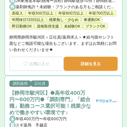
JR東海道本線(熱海〜浜松) 静岡駅徒歩10分 / 静岡鉄道静岡清水線 新静岡駅
薬剤師免許＊未経験・ブランクのある方もご相談ください
高収入
年収500万以上
年収600万以上
年収700万以上
年間休日120日以上
残業無し・少なめ
車通勤OK
即日勤務OK
資格取得支援
未経験OK
ブランクOK
静岡県静岡市駿河区＜正社員/薬局求人＞★給与面やシフト
面などご相談可能な場合もございます。まずはお気軽にお問
い合わせくださいませ★
お気に入り
詳細を見る
調剤薬局
正社員
【静岡市駿河区】●高年収400万
円〜600万円●「調剤専門」「総合
職」勤務コース選択可能！残業少な
めで働きやすい環境です♪
年収400万円〜年収600万円
スギ薬局 手越店