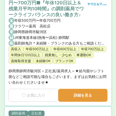
円〜700万円■『年休120日以上＆
残業月平均10時間』の調剤薬局でワ
ークライフバランスの良い働き方♪
年収500万円〜年収700万円
フラワー薬局 高松店
静岡県静岡市駿河区
JR東海道本線(熱海〜浜松) 静岡駅
薬剤師免許＊未経験・ブランクのある方もご相談ください
高収入
年収500万以上
年収600万以上
年収700万以上
年間休日120日以上
残業無し・少なめ
車通勤OK
資格取得支援
未経験OK
ブランクOK
静岡県静岡市駿河区＜正社員/薬局求人＞★給与面やシフト
面などご相談可能な場合もございます。まずはお気軽にお問
い合わせくださいませ★
お気に入り
詳細を見る
調剤薬局
正社員