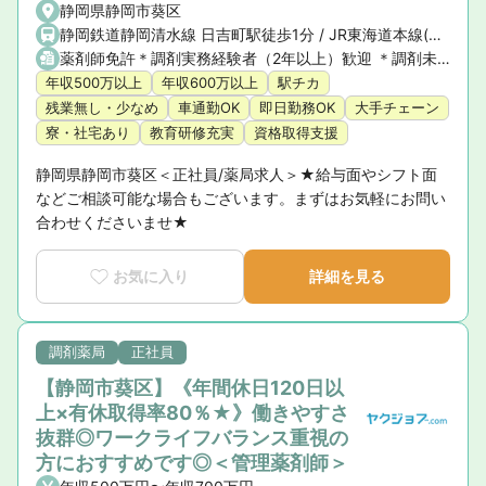
静岡県静岡市葵区
静岡鉄道静岡清水線 日吉町駅徒歩1分 / JR東海道本線(熱海〜浜松) 静岡駅徒歩11分
薬剤師免許＊調剤実務経験者（2年以上）歓迎 ＊調剤未経験の方もご相談ください
年収500万以上
年収600万以上
駅チカ
残業無し・少なめ
車通勤OK
即日勤務OK
大手チェーン
寮・社宅あり
教育研修充実
資格取得支援
静岡県静岡市葵区＜正社員/薬局求人＞★給与面やシフト面
などご相談可能な場合もございます。まずはお気軽にお問い
合わせくださいませ★
お気に入り
詳細を見る
調剤薬局
正社員
【静岡市葵区】《年間休日120日以
上×有休取得率80％★》働きやすさ
抜群◎ワークライフバランス重視の
方におすすめです◎＜管理薬剤師＞