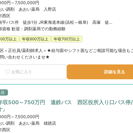
000円～7,500,000円
おい調剤 あおい薬局 入野店
市西区
遠鉄バス 南平バス停 徒歩1分 JR東海道本線(浜松～岐阜) 高塚 徒歩30分
師資格 歓迎：調剤薬局での勤務経験
500万以上
年収600万以上
年収700万以上
区＜正社員/薬剤師求人＞★給与面やシフト面などご相談可能な場合も
問い合わせくださいませ★
お気に入り
詳細を見る
社員
収500～750万円 遠鉄バス 西区役所入り口バス停/
す♪
000円～7,500,000円
おい調剤 あおい薬局 雄踏店
市西区