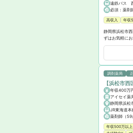
必須：薬剤
高収入
年収
静岡県浜松市西
ずはお気軽にお
調剤薬局
【浜松市西区
年収400万
アイセイ薬
静岡県浜松市
JR東海道本
薬剤師（5
年収500万以上