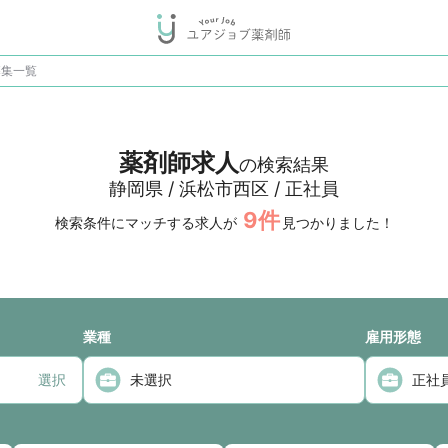
募集一覧
薬剤師求人
の検索結果
静岡県 / 浜松市西区 / 正社員
9
件
検索条件にマッチする求人が
見つかりました！
業種
雇用形態
選択