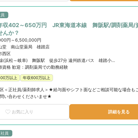
社員
収402～650万円 JR東海道本線 舞阪駅/調剤薬局
せんか？
000円～6,500,000円
山堂 南山堂薬局 雄踏店
市西区
JR東海道本線(浜松～岐阜) 舞阪駅 徒歩27分 遠州鉄道バス 雄踏小学校前バス停 徒歩2分
師資格 歓迎：調剤薬局での勤務経験
500万以上
年収600万以上
区＜正社員/薬剤師求人＞★給与面やシフト面などご相談可能な場合も
問い合わせくださいませ★
お気に入り
詳細を見る
正社員