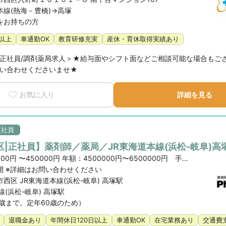
線(熱海－豊橋)->高塚
をお持ちの方
日以上
車通勤OK
教育研修充実
産休・育休取得実績あり
正社員/調剤薬局求人＞★給与面やシフト面などご相談可能な場合もご
い合わせくださいませ★
お気に入り
詳細を見る
正社員
|正社員】薬剤師／薬局／JR東海道本線(浜松-岐阜)高
月額：300000円 〜450000円 年額：4500000円〜6500000円 手当賞与含む昇給：年1回（4月）賞与：年2回（7月、12月）
開 ※詳細はお問い合わせください
西区 JR東海道本線(浜松-岐阜) 高塚駅
線(浜松-岐阜) 高塚駅
9歳まで。定年60歳のため）
退職金あり
年間休日120日以上
車通勤OK
在宅業務あり
交通費