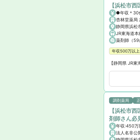
【浜松市西区
●年収＊30
杏林堂薬局
静岡県浜松市
JR東海道本
薬剤師（5
年収500万以上
【静岡県 JR東
調剤薬局
【浜松市西
剤師さん必
法人名非公
静岡県浜松