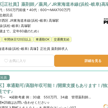
|正社員】薬剤師／薬局／JR東海道本線(浜松-岐阜)高
代：550万円前後＊40代：600〜MAX700万円
 志都呂店
西区 JR東海道本線(浜松-岐阜) 高塚駅
線(浜松-岐阜) 高塚駅
9歳まで。定年60歳のため）
年間休日120日以上
車通勤OK
交通費支給
海道本線(浜松-岐阜) 高塚】正社員 薬剤師求人
お気に入り
詳細を見る
正社員
区】車通勤可/高額年収可能！/開業支援もあります！/
見です♪
年収:450万円～ ※経験考慮 例：30歳 550万円、34歳 管理薬剤師650万円 ※30h残業代、交通費等各種手当含む 【昇給】年1回 【賞与】決算賞与 【諸手当】通勤手当、管理薬剤師手当、休日出勤手当、残業手当等
開※詳細はお問い合わせください♪
市西区入野町１６１０１－８ 南平台マンション107