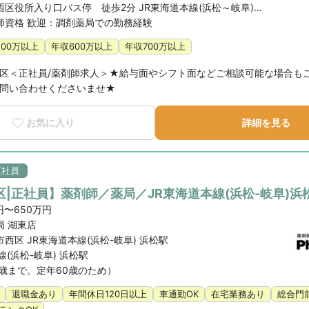
遠鉄バス 西区役所入り口バス停 徒歩2分 JR東海道本線(浜松～岐阜) 舞阪 徒歩38分
師資格 歓迎：調剤薬局での勤務経験
500万以上
年収600万以上
年収700万以上
区＜正社員/薬剤師求人＞★給与面やシフト面などご相談可能な場合も
問い合わせくださいませ★
お気に入り
詳細を見る
正社員
|正社員】薬剤師／薬局／JR東海道本線(浜松-岐阜)浜
円〜650万円
局 湖東店
西区 JR東海道本線(浜松-岐阜) 浜松駅
線(浜松-岐阜) 浜松駅
9歳まで。定年60歳のため）
退職金あり
年間休日120日以上
車通勤OK
在宅業務あり
総合門