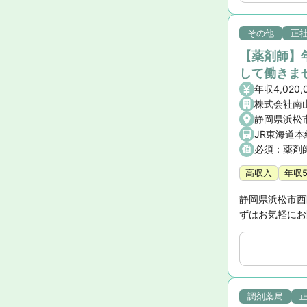
その他
正
【薬剤師】年
して働きま
年収4,020,
株式会社南
静岡県浜松
必須：薬剤
高収入
年収
静岡県浜松市西
ずはお気軽にお
調剤薬局