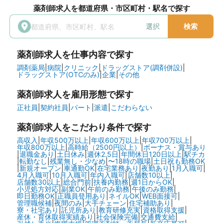
薬剤師求人を都道府県・市区町村・駅名で探す
選択
検索
薬剤師求人を仕事内容で探す
調剤薬局
|
病院
|
クリニック
|
ドラッグストア(調剤併設)
|
ドラッグストア(OTCのみ)
|
企業
|
その他
薬剤師求人を雇用形態で探す
正社員
|
契約社員
|
パート
|
派遣
|
こだわらない
薬剤師求人をこだわり条件で探す
高収入
|
年収500万以上
|
年収600万以上
|
年収700万以上
|
年収800万以上
|
高時給（2500円以上）
|
ボーナス・賞与あり
|
退職金あり
|
土日休み
|
週休2.5日
|
年間休日120日以上
|
駅チカ
|
転勤なし
|
残業無し・少なめ
|
〜18時の職場
|
土日祝も勤務OK
|
新規オープン
|
車通勤OK
|
在宅業務あり
|
夜勤あり
|
1月入職可
|
4月入職可
|
10月入職可
|
年内入職可
|
店舗数10以上
|
店舗数30以上
|
総合門前
|
扶養内勤務
|
週1日からOK
|
小児処方対応
|
副業OK
|
午前のみ勤務
|
午後のみ勤務
|
即日勤務OK
|
正職員登用あり
|
ネイルOK
|
WEB面接可
|
管理職候補
|
夜間のみ
|
大手チェーン
|
住宅補助あり
|
寮・社宅あり
|
託児所あり
|
教育研修充実
|
資格取得支援
|
産休・育休取得実績あり
|
社会保険完備
|
交通費支給
|