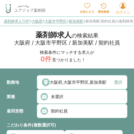
薬剤師求人TOP
大阪府
大阪市平野区
新加美駅
新加美駅,契約社員の薬剤師
薬剤師求人
の検索結果
大阪府 / 大阪市平野区 / 新加美駅 / 契約社員
検索条件にマッチする求人が
0
件
見つかりました！
勤務地
選択
業種
雇用形態
こだわり条件(複数選択可)