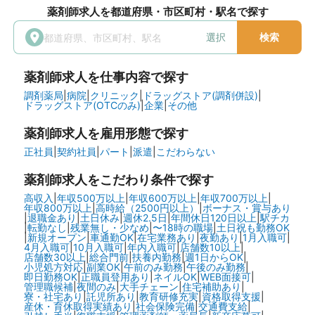
薬剤師求人を都道府県・市区町村・駅名で探す
選択
検索
薬剤師求人を仕事内容で探す
調剤薬局
|
病院
|
クリニック
|
ドラッグストア(調剤併設)
|
ドラッグストア(OTCのみ)
|
企業
|
その他
薬剤師求人を雇用形態で探す
正社員
|
契約社員
|
パート
|
派遣
|
こだわらない
薬剤師求人をこだわり条件で探す
高収入
|
年収500万以上
|
年収600万以上
|
年収700万以上
|
年収800万以上
|
高時給（2500円以上）
|
ボーナス・賞与あり
|
退職金あり
|
土日休み
|
週休2.5日
|
年間休日120日以上
|
駅チカ
|
転勤なし
|
残業無し・少なめ
|
〜18時の職場
|
土日祝も勤務OK
|
新規オープン
|
車通勤OK
|
在宅業務あり
|
夜勤あり
|
1月入職可
|
4月入職可
|
10月入職可
|
年内入職可
|
店舗数10以上
|
店舗数30以上
|
総合門前
|
扶養内勤務
|
週1日からOK
|
小児処方対応
|
副業OK
|
午前のみ勤務
|
午後のみ勤務
|
即日勤務OK
|
正職員登用あり
|
ネイルOK
|
WEB面接可
|
管理職候補
|
夜間のみ
|
大手チェーン
|
住宅補助あり
|
寮・社宅あり
|
託児所あり
|
教育研修充実
|
資格取得支援
|
産休・育休取得実績あり
|
社会保険完備
|
交通費支給
|