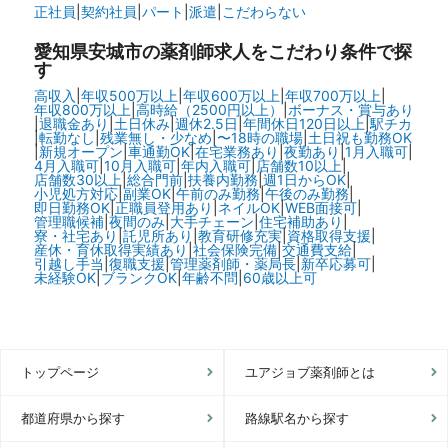
正社員
|
契約社員
|
パート
|
派遣
|
こだわらない
愛知県安城市の
薬剤師求人をこだわり条件で探
す
高収入
|
年収500万以上
|
年収600万以上
|
年収700万以上
|
年収800万以上
|
高時給（2500円以上）
|
ボーナス・賞与あり
|
退職金あり
|
土日休み
|
週休2.5日
|
年間休日120日以上
|
駅チカ
|
転勤なし
|
残業無し・少なめ
|
〜18時の職場
|
土日祝も勤務OK
|
新規オープン
|
車通勤OK
|
在宅業務あり
|
夜勤あり
|
1月入職可
|
4月入職可
|
10月入職可
|
年内入職可
|
店舗数10以上
|
店舗数30以上
|
総合門前
|
扶養内勤務
|
週1日からOK
|
小児処方対応
|
副業OK
|
午前のみ勤務
|
午後のみ勤務
|
即日勤務OK
|
正職員登用あり
|
ネイルOK
|
WEB面接可
|
管理職候補
|
夜間のみ
|
大手チェーン
|
住宅補助あり
|
寮・社宅あり
|
託児所あり
|
教育研修充実
|
資格取得支援
|
産休・育休取得実績あり
|
社会保険完備
|
交通費支給
|
引越し手当
|
復職支援
|
管理薬剤師・薬局長
|
新卒応募可
|
未経験OK
|
ブランクOK
|
年齢不問
|
60歳以上可
トップページ
ユアジョブ薬剤師とは
都道府県から探す
路線駅名から探す