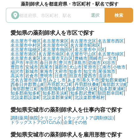
薬剤師求人を都道府県・市区町村・駅名で探す
選択
検索
愛知県
の薬剤師求人を市区で探す
名古屋市千種区
|
名古屋市東区
|
名古屋市北区
|
名古屋市西区
|
名古屋市中村区
|
名古屋市中区
|
名古屋市昭和区
|
名古屋市瑞穂区
|
名古屋市熱田区
|
名古屋市中川区
|
名古屋市港区
|
名古屋市南区
|
名古屋市守山区
|
名古屋市緑区
|
名古屋市名東区
|
名古屋市天白区
|
豊橋市
|
岡崎市
|
一宮市
|
瀬戸市
|
半田市
|
春日井市
|
豊川市
|
津島市
|
碧南市
|
刈谷市
|
豊田市
|
安城市
|
西尾市
|
蒲郡市
|
犬山市
|
常滑市
|
江南市
|
小牧市
|
稲沢市
|
新城市
|
東海市
|
大府市
|
知多市
|
知立市
|
尾張旭市
|
高浜市
|
岩倉市
|
豊明市
|
日進市
|
田原市
|
愛西市
|
清須市
|
北名古屋市
|
弥富市
|
みよし市
|
あま市
|
長久手市
|
愛知郡東郷町
|
西春日井郡豊山町
|
丹羽郡大口町
|
丹羽郡扶桑町
|
海部郡大治町
|
海部郡蟹江町
|
海部郡飛島村
|
知多郡阿久比町
|
知多郡東浦町
|
知多郡南知多町
|
知多郡美浜町
|
知多郡武豊町
|
額田郡幸田町
|
北設楽郡設楽町
|
北設楽郡東栄町
|
北設楽郡豊根村
|
愛知県安城市の
薬剤師求人を仕事内容で探す
調剤薬局
|
病院
|
クリニック
|
ドラッグストア(調剤併設)
|
ドラッグストア(OTCのみ)
|
企業
|
その他
愛知県安城市の
薬剤師求人を雇用形態で探す