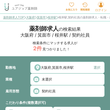
薬剤師求人TOP
大阪府
箕面市
桜井駅
桜井駅,契約社員の薬剤師求人・転職・
薬剤師求人
の検索結果
大阪府 / 箕面市 / 桜井駅 / 契約社員
検索条件にマッチする求人が
2
件
見つかりました！
勤務地
選択
業種
雇用形態
こだわり条件(複数選択可)