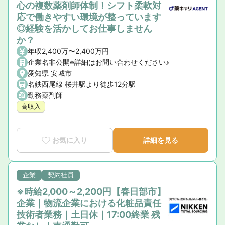
心の複数薬剤師体制！シフト柔軟対
応で働きやすい環境が整っています
◎経験を活かしてお仕事しません
か？
年収2,400万〜2,400万円
企業名非公開※詳細はお問い合わせください♪
愛知県 安城市
名鉄西尾線 桜井駅より徒歩12分駅
勤務薬剤師
高収入
お気に入り
詳細を見る
企業
契約社員
※時給2,000～2,200円【春日部市】
企業｜物流企業における化粧品責任
技術者業務｜土日休｜17:00終業 残