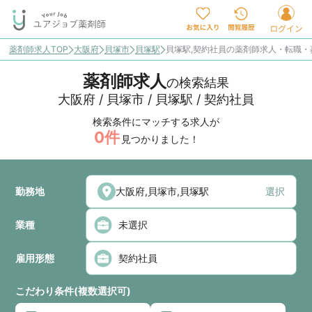
薬剤師求人TOP
大阪府
貝塚市
貝塚駅
貝塚駅,契約社員の薬剤師求人・転職・
薬剤師求人
の検索結果
大阪府 / 貝塚市 / 貝塚駅 / 契約社員
検索条件にマッチする求人が
0
件
見つかりました！
勤務地
選択
業種
雇用形態
こだわり条件(複数選択可)