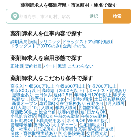
薬剤師求人を都道府県・市区町村・駅名で探す
選択
検索
薬剤師求人を仕事内容で探す
調剤薬局
|
病院
|
クリニック
|
ドラッグストア(調剤併設)
|
ドラッグストア(OTCのみ)
|
企業
|
その他
薬剤師求人を雇用形態で探す
正社員
|
契約社員
|
パート
|
派遣
|
こだわらない
薬剤師求人をこだわり条件で探す
高収入
|
年収500万以上
|
年収600万以上
|
年収700万以上
|
年収800万以上
|
高時給（2500円以上）
|
ボーナス・賞与あり
|
退職金あり
|
土日休み
|
週休2.5日
|
年間休日120日以上
|
駅チカ
|
転勤なし
|
残業無し・少なめ
|
〜18時の職場
|
土日祝も勤務OK
|
新規オープン
|
車通勤OK
|
在宅業務あり
|
夜勤あり
|
1月入職可
|
4月入職可
|
10月入職可
|
年内入職可
|
店舗数10以上
|
店舗数30以上
|
総合門前
|
扶養内勤務
|
週1日からOK
|
小児処方対応
|
副業OK
|
午前のみ勤務
|
午後のみ勤務
|
即日勤務OK
|
正職員登用あり
|
ネイルOK
|
WEB面接可
|
管理職候補
|
夜間のみ
|
大手チェーン
|
住宅補助あり
|
寮・社宅あり
|
託児所あり
|
教育研修充実
|
資格取得支援
|
産休・育休取得実績あり
|
社会保険完備
|
交通費支給
|