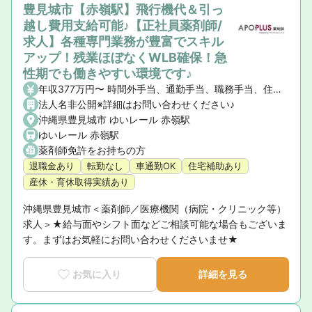
豊見城市【赤嶺駅】飛行機代＆引っ
越し費用支給可能♪【正社員薬剤師/
求人】各種専門業務が豊富でスキル
アップ！残業ほぼなくWLB確保！急
性期でも働きやすい環境です♪
年収377万円〜 時間外手当、通勤手当、職務手当、住宅手当（社宅含）、家族手当、資格手当
法人名非公開※詳細はお問い合わせください♪
沖縄県豊見城市 ゆいレール 赤嶺駅
ゆいレール 赤嶺駅
薬剤師免許をお持ちの方
退職金あり
転勤なし
車通勤OK
住宅補助あり
産休・育休取得実績あり
沖縄県豊見城市＜薬剤師／医療機関（病院・クリニック等）
求人＞★給与面やシフト面などご相談可能な場合もございま
す。まずはお気軽にお問い合わせくださいませ★
お気に入り
詳細を見る