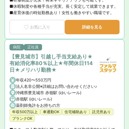
■休暇制度や各種手当が充実。長く安定して就業できます。

■産育休後の時短勤務あり！女性も働きやすい職場です。
お気に入り
詳細を見る
病院
正社員
【豊見城市】引越し手当支給あり★
有給消化率80％以上★年間休日114
日★メリハリ勤務★
年収420〜550万円
法人名非公開※詳細はお問い合わせください♪
沖縄県豊見城市 赤嶺駅 (ゆいレール)
赤嶺駅 (ゆいレール)
薬剤師免許をお持ちの方
年収500万以上
車通勤OK
住宅補助あり
託児所あり
ブランクOK