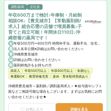
調剤薬局
正社員
年収600万まで検討♪年俸制・月給制
相談OK♪【豊見城市】【常勤薬剤師/
求人】総合応需の店舗で増員募集♪子
育てと両立可能！年間休日110日♪沖
縄密着の薬局です！
年収500万円〜600万円 時間外手当、通勤手当、住宅手当（社宅含）
法人名非公開※詳細はお問い合わせください♪
沖縄県豊見城市
詳細はお問い合わせください♪
薬剤師免許をお持ちの方
高収入
年収500万以上
年収600万以上
転勤なし
車通勤OK
教育研修充実
産休・育休取得実績あり
沖縄県豊見城市＜薬剤師／調剤薬局求人＞★給与面やシフト
面などご相談可能な場合もございます。まずはお気軽にお問
い合わせくださいませ★
お気に入り
詳細を見る