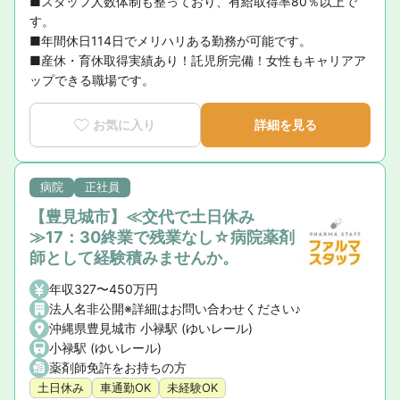
■スタッフ人数体制も整っており、有給取得率80％以上で
す。

■年間休日114日でメリハリある勤務が可能です。

■産休・育休取得実績あり！託児所完備！女性もキャリアア
ップできる職場です。
お気に入り
詳細を見る
病院
正社員
【豊見城市】≪交代で土日休み
≫17：30終業で残業なし☆病院薬剤
師として経験積みませんか。
年収327〜450万円
法人名非公開※詳細はお問い合わせください♪
沖縄県豊見城市 小禄駅 (ゆいレール)
小禄駅 (ゆいレール)
薬剤師免許をお持ちの方
土日休み
車通勤OK
未経験OK