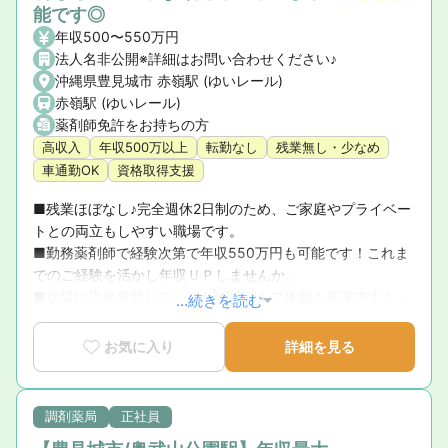
能です◎
年収500〜550万円
法人名非公開※詳細はお問い合わせください♪
沖縄県豊見城市 赤嶺駅 (ゆいレール)
赤嶺駅 (ゆいレール)
薬剤師免許をお持ちの方
高収入
年収500万以上
転勤なし
残業無し・少なめ
車通勤OK
資格取得支援
■残業ほぼなし♪完全週休2日制のため、ご家庭やプライベー
トとの両立もしやすい職場です。

■勤務薬剤師で経験次第で年収550万円も可能です！これま
でのご経験を活かし年収ＵＰしませんか。

■近隣に店舗展開しているため、ヘルプ体制も充実です！内
...続きを読む
科・整形外科を応需している薬局です。
お気に入り
詳細を見る
調剤薬局
正社員