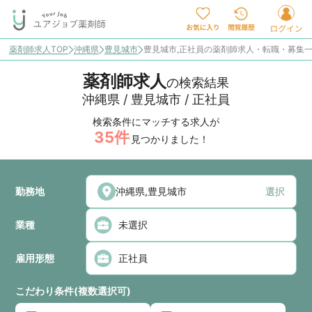
薬剤師求人TOP
沖縄県
豊見城市
豊見城市,正社員の薬剤師求人・転職・募集
薬剤師求人
の検索結果
沖縄県 / 豊見城市 / 正社員
検索条件にマッチする求人が
35
件
見つかりました！
勤務地
選択
業種
雇用形態
こだわり条件(複数選択可)