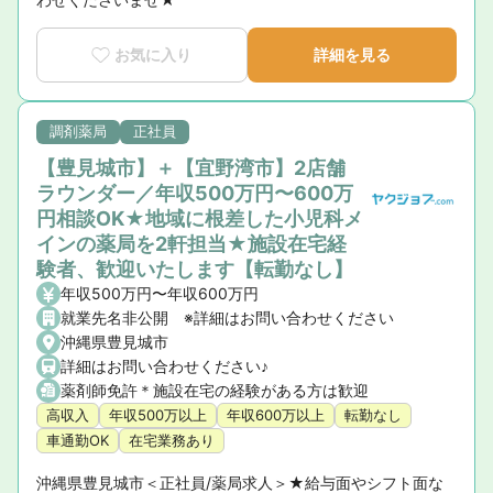
お気に入り
詳細を見る
調剤薬局
正社員
【豊見城市】＋【宜野湾市】2店舗
ラウンダー／年収500万円〜600万
円相談OK★地域に根差した小児科メ
インの薬局を2軒担当★施設在宅経
験者、歓迎いたします【転勤なし】
年収500万円〜年収600万円
就業先名非公開 ※詳細はお問い合わせください
沖縄県豊見城市
詳細はお問い合わせください♪
薬剤師免許＊施設在宅の経験がある方は歓迎
高収入
年収500万以上
年収600万以上
転勤なし
車通勤OK
在宅業務あり
沖縄県豊見城市＜正社員/薬局求人＞★給与面やシフト面な