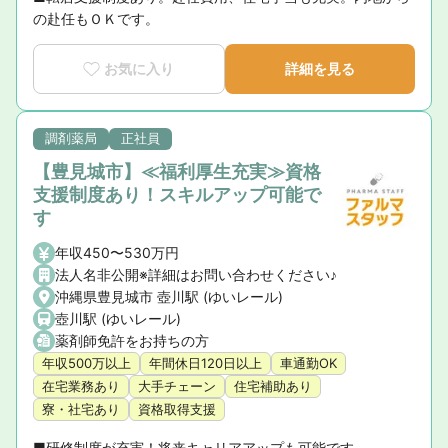
の赴任もＯＫです。
お気に入り
詳細を見る
調剤薬局
正社員
【豊見城市】≪福利厚生充実≫資格
支援制度あり！スキルアップ可能で
す
年収450〜530万円
法人名非公開※詳細はお問い合わせください♪
沖縄県豊見城市 壺川駅 (ゆいレール)
壺川駅 (ゆいレール)
薬剤師免許をお持ちの方
年収500万以上
年間休日120日以上
車通勤OK
在宅業務あり
大手チェーン
住宅補助あり
寮・社宅あり
資格取得支援
■研修制度が充実！将来キャリアアップも可能です。
