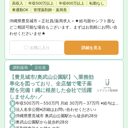
高収入
年収500万以上
年収600万以上
転勤なし
車通勤OK
管理薬剤師・薬局長
沖縄県豊見城市＜正社員/薬局求人＞★給与面やシフト面な
どご相談可能な場合もございます。まずはお気軽にお問い合
わせくださいませ★
お気に入り
詳細を見る
調剤薬局
正社員
【豊見城市/奥武山公園駅】＼業務効
率化を図っており、全店舗で電子薬
歴を完備！縄に根差した会社で活躍
しませんか♪／
年収500万円～550万円 月給 30万円～37万円 ※給与は就業条件・経験、能力等を考慮し決定いたします 【給与詳細】 ■基本給：290,000円〜320,000円 ■基準手当：20,000円 ■服薬指導手当：25,000円 ■固定残業代なし ■残業手当あり：1分単位支給 ■昇給：1月あたり3,000円〜5,000円（前年度実績）
法人名非公開※詳細はお問い合わせください♪
沖縄県豊見城市 奥武山公園駅から徒歩約28分
奥武山公園駅から徒歩約28分