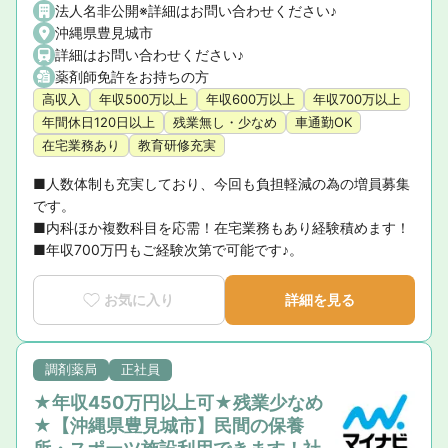
法人名非公開※詳細はお問い合わせください♪
沖縄県豊見城市
詳細はお問い合わせください♪
薬剤師免許をお持ちの方
高収入
年収500万以上
年収600万以上
年収700万以上
年間休日120日以上
残業無し・少なめ
車通勤OK
在宅業務あり
教育研修充実
■人数体制も充実しており、今回も負担軽減の為の増員募集
です。

■内科ほか複数科目を応需！在宅業務もあり経験積めます！

■年収700万円もご経験次第で可能です♪。
お気に入り
詳細を見る
調剤薬局
正社員
★年収450万円以上可★残業少なめ
★【沖縄県豊見城市】民間の保養