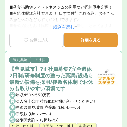
■昼食補助やフィットネスジムの利用など福利厚生充実！

■有給休暇は入社翌月より1日ずつ付与される為、お子さん
の急な休みなどもすぐに利用できます♪

■老健施設もあり幅広く薬剤師経験を積むことができます。
...続きを読む
お気に入り
詳細を見る
調剤薬局
正社員
【豊見城市】?正社員募集?完全週休
2日制/研修制度の整った薬局/設備も
最新の設備を採用/複数名体制でお休
みも取りやすい環境です
年収450〜550万円
法人名非公開※詳細はお問い合わせください♪
沖縄県豊見城市 赤嶺駅 (ゆいレール)
赤嶺駅 (ゆいレール)
薬剤師免許をお持ちの方
年収500万以上
年間休日120日以上
転勤なし