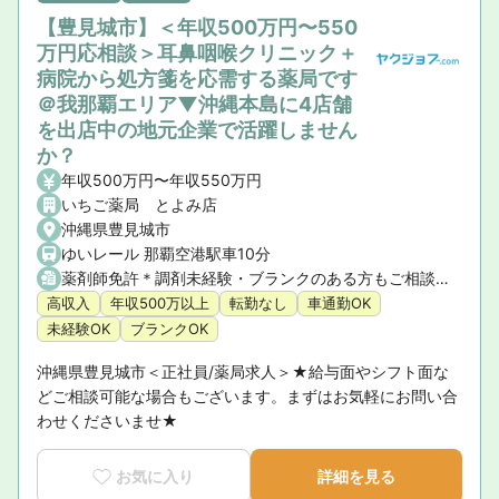
【豊見城市】＜年収500万円〜550
万円応相談＞耳鼻咽喉クリニック＋
病院から処方箋を応需する薬局です
＠我那覇エリア▼沖縄本島に4店舗
を出店中の地元企業で活躍しません
か？
年収500万円〜年収550万円
いちご薬局 とよみ店
沖縄県豊見城市
ゆいレール 那覇空港駅車10分
薬剤師免許＊調剤未経験・ブランクのある方もご相談ください
高収入
年収500万以上
転勤なし
車通勤OK
未経験OK
ブランクOK
沖縄県豊見城市＜正社員/薬局求人＞★給与面やシフト面な
どご相談可能な場合もございます。まずはお気軽にお問い合
わせくださいませ★
お気に入り
詳細を見る