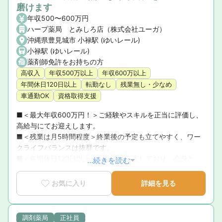
磨けます
年収500〜600万円
ハープ薬局 とみしろ店（株式会社ユーガ）
沖縄県豊見城市 小禄駅 (ゆいレール)
小禄駅 (ゆいレール)
薬剤師免許をお持ちの方
高収入
年収500万以上
年収600万以上
年間休日120日以上
転勤なし
残業無し・少なめ
車通勤OK
資格取得支援
■＜最大年収600万円！＞ご経験やスキルを正当に評価し、
高給与にてお迎えします。

■＜残業は月5時間程度＞終業後の予定も立てやすく、ワー
クライフバランスは抜群です。

■＜年間休日120日以上＞お休みが充実しており、心身とも
...続きを読む
にリフレッシュ可能です。
お気に入り
詳細を見る
調剤薬局
正社員