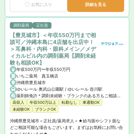
お気に入り
詳細を見る
調剤薬局
正社員
【豊見城市】＜年収550万円まで相
談可／沖縄本島に4店舗を出店中！
＞耳鼻科・内科・眼科メイン／メデ
ィカルビル内の調剤薬局【調剤未経
験も相談OK】
年収500万円〜年収550万円
いちご薬局 真玉橋店
沖縄県豊見城市
ゆいレール 奥武山公園駅 / ゆいレール 壺川駅
薬剤師免許＊調剤未経験・ブランクのある方もご相談ください
高収入
年収500万以上
転勤なし
車通勤OK
未経験OK
ブランクOK
沖縄県豊見城市＜正社員/薬局求人＞★給与面やシフト面な
どご相談可能な場合もございます。まずはお気軽にお問い合
わせくださいませ★