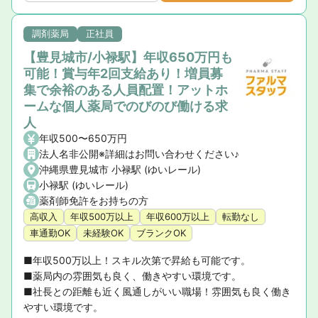
調剤薬局
正社員
【豊見城市/小禄駅】年収650万円も
可能！賞与年2回支給あり！増員募
集で余裕のある人員配置！アットホ
ームな個人薬局でのびのび働ける求
人
年収500〜650万円
法人名非公開※詳細はお問い合わせください♪
沖縄県豊見城市 小禄駅 (ゆいレール)
小禄駅 (ゆいレール)
薬剤師免許をお持ちの方
高収入
年収500万以上
年収600万以上
転勤なし
車通勤OK
未経験OK
ブランクOK
■年収500万以上！スキル次第で昇給も可能です。

■薬局内の雰囲気も良く、働きやすい環境です。

■社長との距離も近く風通しがいい職場！雰囲気も良く働き
やすい環境です。