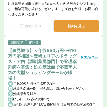
沖縄県豊見城市＜正社員/薬局求人＞★給与面やシフト面な
どご相談可能な場合もございます。まずはお気軽にお問い合
わせくださいませ★
お気に入り
詳細を見る
調剤薬局
正社員
【豊見城市】＜年収550万円〜610
万円応相談＞豊崎エリアのドラッグ
ストア内【調剤薬局部門】で管理薬
剤師を募集：処方箋は面で応需▼人
気の大型ショッピングモールが職
場！
年収550万円〜年収610万円
就業先名非公開 ※詳細はお問い合わせください
沖縄県豊見城市
ゆいレール 赤嶺駅車12分
薬剤師免許＊調剤の実務経験者（薬局での勤務経験3年以上の方） ＊管理薬剤師として勤務できる方