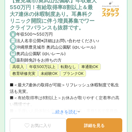
【豊見城市/奥武山公園駅】年収最大
550万円！有給取得率8割以上＆最
大7連休の休暇制度あり。耳鼻科ク
リニック開院に伴う増員募集でワー
クライフバランスも抜群です。
年収500〜550万円
法人名非公開※詳細はお問い合わせください♪
沖縄県豊見城市 奥武山公園駅 (ゆいレール)
奥武山公園駅 (ゆいレール)
薬剤師免許をお持ちの方
高収入
年収500万以上
転勤なし
車通勤OK
教育研修充実
未経験OK
ブランクOK
■＜最大7連休の取得が可能＞リフレッシュ休暇制度で私生
活も充実。

■＜有給取得率は8割以上＞お休みが取りやすく定着率の高
い職場です。

■＜手厚い人員体制を完備＞薬剤師6名・事務5名で業務負担
...続きを読む
を軽減。
お気に入り
詳細を見る