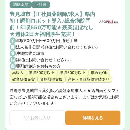
調剤薬局
正社員
豊見城市【正社員薬剤師/求人】県内
初！調剤ロボット導入♪総合病院門
前！年収550万可能★残業ほぼなし
★週休2日★福利厚生充実！
年収500万円〜600万円 通勤手当
法人名非公開※詳細はお問い合わせください♪
沖縄県豊見城市
詳細はお問い合わせください♪
薬剤師免許をお持ちの方
高収入
年収500万以上
年収600万以上
車通勤OK
教育研修充実
資格取得支援
産休・育休取得実績あり
沖縄県豊見城市＜薬剤師／調剤薬局求人＞★給与面やシフト
面などご相談可能な場合もございます。まずはお気軽にお問
い合わせくださいませ★
お気に入り
詳細を見る