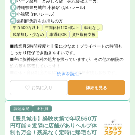
ハープ薬局 とみしろ店（株式会社ユーガ）
沖縄県豊見城市 小禄駅 (ゆいレール)
小禄駅 (ゆいレール)
薬剤師免許をお持ちの方
年収500万以上
年間休日120日以上
転勤なし
残業無し・少なめ
車通勤OK
資格取得支援
■残業月5時間程度と非常に少なめ！プライベートの時間も
しっかり確保でき働きやすいです。

■主に脳神経外科の処方を扱っていますが、その他の病院の
処方箋も応需しています！

■産休・育休制度の取得実績や時短復帰実績も多数です。子
...続きを読む
育てしながらの就業にも理解があるため、安心してキャリア
が積めます◎
お気に入り
詳細を見る
調剤薬局
正社員
【豊見城市】経験次第で年収550万
円可能☆近隣に店舗がありヘルプ体
制も万全！残業なく定時に帰宅も可