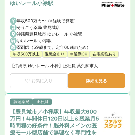
ゆいレール小禄駅
年収500万円〜（※経験で算定）
そうごう薬局 豊見城店
沖縄県豊見城市 ゆいレール 小禄駅
ゆいレール 小禄駅
薬剤師（59歳まで。定年60歳のため）
年収500万以上
退職金あり
車通勤OK
在宅業務あり
【沖縄県 ゆいレール 小禄】正社員 薬剤師求人
お気に入り
詳細を見る
調剤薬局
正社員
【豊見城市／小禄駅】年収最大600
万円！年間休日120日以上＆残業月5
時間程の好条件！脳外科メインの医
療モール型店舗で無理なく専門性を