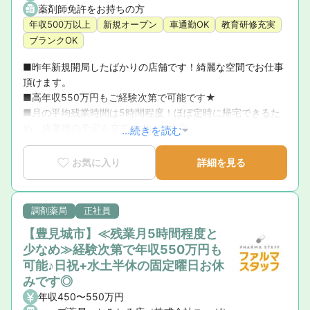
薬剤師免許をお持ちの方
年収500万以上
新規オープン
車通勤OK
教育研修充実
ブランクOK
■昨年新規開局したばかりの店舗です！綺麗な空間でお仕事
頂けます。

■高年収550万円もご経験次第で可能です★

■月の平均残業時間は5時間程度！ほぼ定時に帰宅できるた
め、終業後の予定も立てやすいです◎
...続きを読む
お気に入り
詳細を見る
調剤薬局
正社員
【豊見城市】≪残業月5時間程度と
少なめ≫経験次第で年収550万円も
可能♪日祝+水土半休の固定曜日お休
みです◎
年収450〜550万円