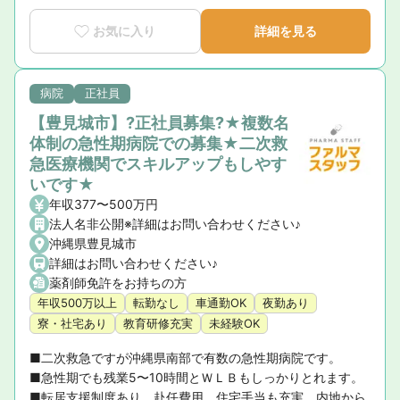
お気に入り
詳細を見る
病院
正社員
【豊見城市】?正社員募集?★複数名
体制の急性期病院での募集★二次救
急医療機関でスキルアップもしやす
いです★
年収377〜500万円
法人名非公開※詳細はお問い合わせください♪
沖縄県豊見城市
詳細はお問い合わせください♪
薬剤師免許をお持ちの方
年収500万以上
転勤なし
車通勤OK
夜勤あり
寮・社宅あり
教育研修充実
未経験OK
■二次救急ですが沖縄県南部で有数の急性期病院です。

■急性期でも残業5〜10時間とＷＬＢもしっかりとれます。

■転居支援制度あり。赴任費用、住宅手当も充実。内地から