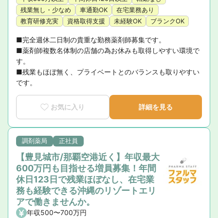
残業無し・少なめ
車通勤OK
在宅業務あり
教育研修充実
資格取得支援
未経験OK
ブランクOK
■完全週休二日制の貴重な勤務薬剤師募集です。

■薬剤師複数名体制の店舗の為お休みも取得しやすい環境で
す。

■残業もほぼ無く、プライベートとのバランスも取りやすい
です。
お気に入り
詳細を見る
調剤薬局
正社員
【豊見城市/那覇空港近く】年収最大
600万円も目指せる増員募集！年間
休日123日で残業ほぼなし、在宅業
務も経験できる沖縄のリゾートエリ
アで働きませんか。
年収500〜700万円