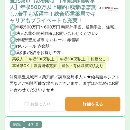
豊見城市【赤嶺駅】【常勤薬剤師/求
人】年収500万以上確約♪残業ほぼ無
し♪若手も活躍中！総合応需薬局でキ
ャリアもプライベートも充実！
年収500万円〜600万円 時間外手当、通勤手当、住宅手当（社宅含）
法人名非公開※詳細はお問い合わせください♪
沖縄県豊見城市 ゆいレール 赤嶺駅
ゆいレール 赤嶺駅
薬剤師免許をお持ちの方
高収入
年収500万以上
年収600万以上
転勤なし
車通勤OK
教育研修充実
産休・育休取得実績あり
沖縄県豊見城市＜薬剤師／調剤薬局求人＞★給与面やシフト
面などご相談可能な場合もございます。まずはお気軽にお問
い合わせくださいませ★
お気に入り
詳細を見る
病院
正社員