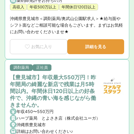
薬剤師免許をお持ちの方
高収入
年収500万以上
年間休日120日以上
沖縄県豊見城市＜調剤薬局/奥武山公園駅求人＞★給与面や
シフト面などご相談可能な場合もございます。まずはお気軽
にお問い合わせくださいませ★
お気に入り
詳細を見る
調剤薬局
正社員
【豊見城市】年収最大550万円！昨
年開局の綺麗な新店で残業は月5時
間以内。年間休日120日以上の好条
件で、沖縄の青い海を感じながら働
きませんか。
年収450〜550万円
ハープ薬局 とよさき店（株式会社ユーガ）
沖縄県豊見城市
詳細はお問い合わせください♪