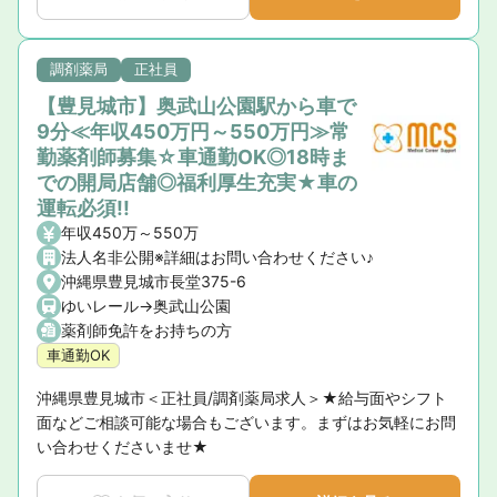
調剤薬局
正社員
【豊見城市】奥武山公園駅から車で
9分≪年収450万円～550万円≫常
勤薬剤師募集☆車通勤OK◎18時ま
での開局店舗◎福利厚生充実★車の
運転必須!!
年収450万～550万
法人名非公開※詳細はお問い合わせください♪
沖縄県豊見城市長堂375-6
ゆいレール->奥武山公園
薬剤師免許をお持ちの方
車通勤OK
沖縄県豊見城市＜正社員/調剤薬局求人＞★給与面やシフト
面などご相談可能な場合もございます。まずはお気軽にお問
い合わせくださいませ★