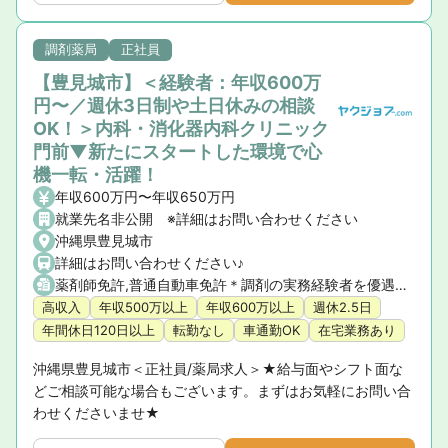
調剤薬局
正社員
【豊見城市】＜経験者：年収600万
円〜／週休3日制や土日休みの相談
OK！＞内科・消化器内科クリニック
門前▼新たにスタートした環境で心
機一転・活躍！
年収600万円〜年収650万円
就業先名非公開 ※詳細はお問い合わせください
沖縄県豊見城市
詳細はお問い合わせください♪
薬剤師免許,普通自動車免許＊調剤の実務経験者を優遇します ＊新卒・未経験・ブランク有の方も応相談（年収等の待遇面はお問い合わせください）
高収入
年収500万以上
年収600万以上
週休2.5日
年間休日120日以上
転勤なし
車通勤OK
在宅業務あり
沖縄県豊見城市＜正社員/薬局求人＞★給与面やシフト面な
どご相談可能な場合もございます。まずはお気軽にお問い合
わせくださいませ★