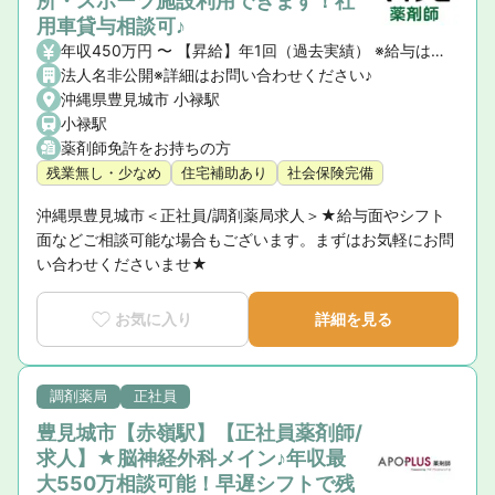
所・スポーツ施設利用できます！社
用車貸与相談可♪
年収450万円 〜 【昇給】年1回（過去実績） ※給与は、経験・能力・業績により変動があります
法人名非公開※詳細はお問い合わせください♪
沖縄県豊見城市 小禄駅
小禄駅
薬剤師免許をお持ちの方
残業無し・少なめ
住宅補助あり
社会保険完備
沖縄県豊見城市＜正社員/調剤薬局求人＞★給与面やシフト
面などご相談可能な場合もございます。まずはお気軽にお問
い合わせくださいませ★
お気に入り
詳細を見る
調剤薬局
正社員
豊見城市【赤嶺駅】【正社員薬剤師/
求人】★脳神経外科メイン♪年収最
大550万相談可能！早遅シフトで残