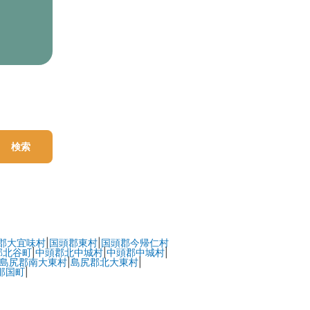
検索
郡大宜味村
|
国頭郡東村
|
国頭郡今帰仁村
郡北谷町
|
中頭郡北中城村
|
中頭郡中城村
|
島尻郡南大東村
|
島尻郡北大東村
|
那国町
|