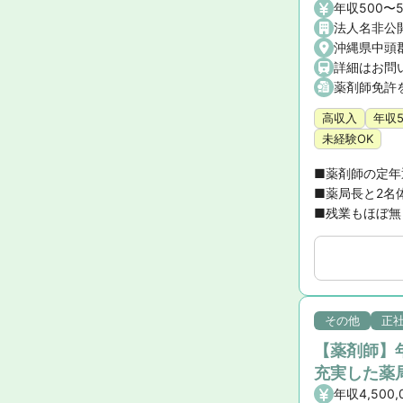
年収500〜
法人名非公
沖縄県中頭
詳細はお問
薬剤師免許
高収入
年収
未経験OK
■薬剤師の定年
■薬局長と2名体
■残業もほぼ無
その他
正
【薬剤師】
充実した薬
年収4,500,