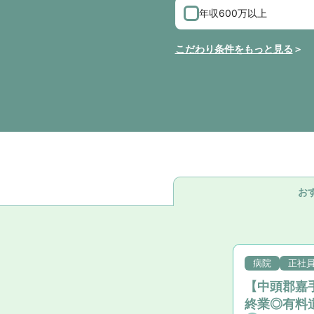
年収600万以上
こだわり条件をもっと見る
お
病院
正社
【中頭郡嘉
終業◎有料