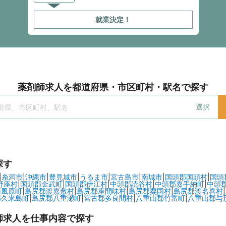
就業決定！
薬剤師求人を都道府県・市区町村・駅名で探す
選択
探す
|
糸満市
|
沖縄市
|
豊見城市
|
うるま市
|
宮古島市
|
南城市
|
国頭郡国頭村
|
国頭
野座村
|
国頭郡金武町
|
国頭郡伊江村
|
中頭郡読谷村
|
中頭郡嘉手納町
|
中頭
南風原町
|
島尻郡渡嘉敷村
|
島尻郡座間味村
|
島尻郡粟国村
|
島尻郡渡名喜村
|
郡久米島町
|
島尻郡八重瀬町
|
宮古郡多良間村
|
八重山郡竹富町
|
八重山郡与
師求人を仕事内容で探す