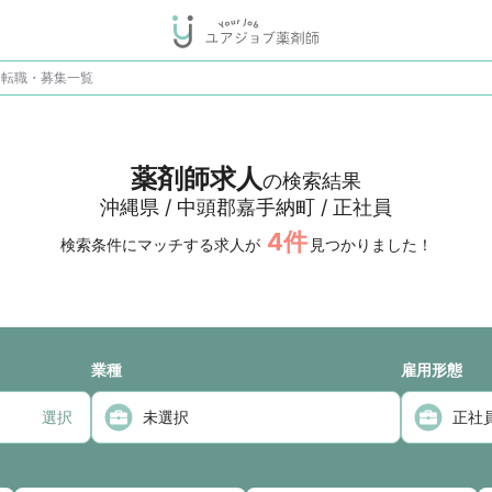
・転職・募集一覧
薬剤師求人
の検索結果
沖縄県 / 中頭郡嘉手納町 / 正社員
4
件
検索条件にマッチする求人が
見つかりました！
業種
雇用形態
選択