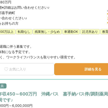
580万円
開※詳細はお問い合わせください♪
郡嘉手納町
い合わせください♪
をお持ちの方
500万以上
転勤なし
残業無し・少なめ
車通勤OK
託児所あり
教
退職に伴う募集です。

制になる予定です。

く、ワークライフバランスも取りやすい環境です。
お気に入り
詳細を見る
社員
年収450～600万円 沖縄バス 嘉手納バス停/調剤薬局
局です♪
000円～6,000,000円