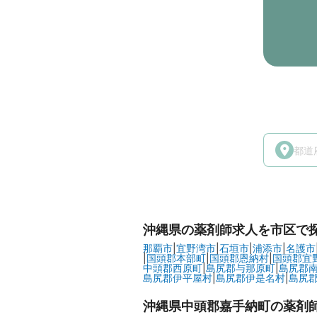
沖縄県
の薬剤師求人を市区で
那覇市
|
宜野湾市
|
石垣市
|
浦添市
|
名護市
|
国頭郡本部町
|
国頭郡恩納村
|
国頭郡宜
中頭郡西原町
|
島尻郡与那原町
|
島尻郡
島尻郡伊平屋村
|
島尻郡伊是名村
|
島尻
沖縄県中頭郡嘉手納町の
薬剤