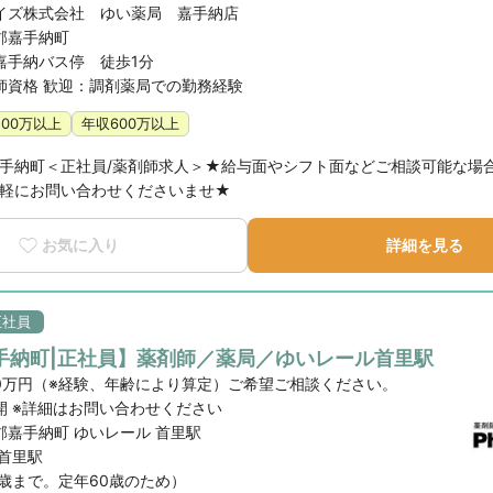
イズ株式会社 ゆい薬局 嘉手納店
郡嘉手納町
嘉手納バス停 徒歩1分
師資格 歓迎：調剤薬局での勤務経験
500万以上
年収600万以上
手納町＜正社員/薬剤師求人＞★給与面やシフト面などご相談可能な場
軽にお問い合わせくださいませ★
お気に入り
詳細を見る
正社員
手納町|正社員】薬剤師／薬局／ゆいレール首里駅
700万円（※経験、年齢により算定）ご希望ご相談ください。
開 ※詳細はお問い合わせください
郡嘉手納町 ゆいレール 首里駅
 首里駅
9歳まで。定年60歳のため）