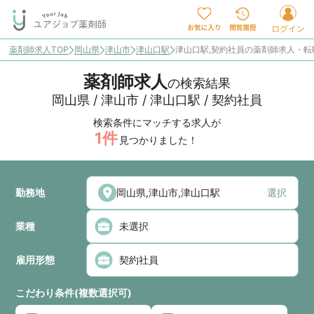
薬剤師求人TOP
岡山県
津山市
津山口駅
津山口駅,契約社員の薬剤師求人・転
薬剤師求人
の検索結果
岡山県 / 津山市 / 津山口駅 / 契約社員
検索条件にマッチする求人が
1
件
見つかりました！
勤務地
選択
業種
雇用形態
こだわり条件(複数選択可)