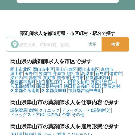
薬剤師求人を都道府県・市区町村・駅名で探す
選択
検索
岡山県
の薬剤師求人を市区で探す
岡山市北区
|
岡山市中区
|
岡山市東区
|
岡山市南区
|
倉敷市
|
津山市
|
玉野市
|
笠岡市
|
井原市
|
総社市
|
高梁市
|
新見市
|
備前市
|
瀬戸内市
|
赤磐市
|
真庭市
|
美作市
|
浅口市
|
和気郡和気町
|
都窪郡早島町
|
浅口郡里庄町
|
小田郡矢掛町
|
真庭郡新庄村
|
苫田郡鏡野町
|
勝田郡勝央町
|
勝田郡奈義町
|
英田郡西粟倉村
|
久米郡久米南町
|
久米郡美咲町
|
加賀郡吉備中央町
|
岡山県津山市の
薬剤師求人を仕事内容で探す
調剤薬局
|
病院
|
クリニック
|
ドラッグストア(調剤併設)
|
ドラッグストア(OTCのみ)
|
企業
|
その他
岡山県津山市の
薬剤師求人を雇用形態で探す
正社員
|
契約社員
|
パート
|
派遣
|
こだわらない