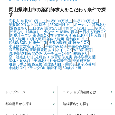
岡山県津山市の
薬剤師求人をこだわり条件で探
す
高収入
|
年収500万以上
|
年収600万以上
|
年収700万以上
|
年収800万以上
|
高時給（2500円以上）
|
ボーナス・賞与あり
|
退職金あり
|
土日休み
|
週休2.5日
|
年間休日120日以上
|
駅チカ
|
転勤なし
|
残業無し・少なめ
|
〜18時の職場
|
土日祝も勤務OK
|
新規オープン
|
車通勤OK
|
在宅業務あり
|
夜勤あり
|
1月入職可
|
4月入職可
|
10月入職可
|
年内入職可
|
店舗数10以上
|
店舗数30以上
|
総合門前
|
扶養内勤務
|
週1日からOK
|
小児処方対応
|
副業OK
|
午前のみ勤務
|
午後のみ勤務
|
即日勤務OK
|
正職員登用あり
|
ネイルOK
|
WEB面接可
|
管理職候補
|
夜間のみ
|
大手チェーン
|
住宅補助あり
|
寮・社宅あり
|
託児所あり
|
教育研修充実
|
資格取得支援
|
産休・育休取得実績あり
|
社会保険完備
|
交通費支給
|
引越し手当
|
復職支援
|
管理薬剤師・薬局長
|
新卒応募可
|
未経験OK
|
ブランクOK
|
年齢不問
|
60歳以上可
トップページ
ユアジョブ薬剤師とは
都道府県から探す
路線駅名から探す