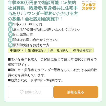
年収800万円まで相談可能！≫契約
社員募集・既婚者/単身者共に住宅手
当あり♪ラウンダー勤務いただける方
の募集！会社説明会実施中！
年収700〜800万円
法人名非公開※詳細はお問い合わせください♪
岡山県津山市
詳細はお問い合わせください♪
薬剤師免許をお持ちの方
車通勤OK
住宅補助あり
寮・社宅あり
教育研修充実
■希少な高年収求人！ご経験に応じて最大年収800万円まで
相談可能です。

■津山市・美作市でラウンダー勤務をしていただける契約社
員の方を募集しています。

■残業少なめ！月平均2〜3時間です。
お気に入り
詳細を見る