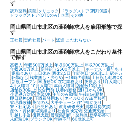
す
調剤薬局
|
病院
|
クリニック
|
ドラッグストア(調剤併設)
|
ドラッグストア(OTCのみ)
|
企業
|
その他
岡山県岡山市北区の
薬剤師求人を雇用形態で探
す
正社員
|
契約社員
|
パート
|
派遣
|
こだわらない
岡山県岡山市北区の
薬剤師求人をこだわり条件
で探す
高収入
|
年収500万以上
|
年収600万以上
|
年収700万以上
|
年収800万以上
|
高時給（2500円以上）
|
ボーナス・賞与あり
|
退職金あり
|
土日休み
|
週休2.5日
|
年間休日120日以上
|
駅チカ
|
転勤なし
|
残業無し・少なめ
|
〜18時の職場
|
土日祝も勤務OK
|
新規オープン
|
車通勤OK
|
在宅業務あり
|
夜勤あり
|
1月入職可
|
4月入職可
|
10月入職可
|
年内入職可
|
店舗数10以上
|
店舗数30以上
|
総合門前
|
扶養内勤務
|
週1日からOK
|
小児処方対応
|
副業OK
|
午前のみ勤務
|
午後のみ勤務
|
即日勤務OK
|
正職員登用あり
|
ネイルOK
|
WEB面接可
|
管理職候補
|
夜間のみ
|
大手チェーン
|
住宅補助あり
|
寮・社宅あり
|
託児所あり
|
教育研修充実
|
資格取得支援
|
産休・育休取得実績あり
|
社会保険完備
|
交通費支給
|
引越し手当
|
復職支援
|
管理薬剤師・薬局長
|
新卒応募可
|
未経験OK
|
ブランクOK
|
年齢不問
|
60歳以上可