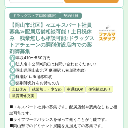
ドラッグストア(調剤併設)
契約社員
【岡山市北区】≪エキスパート社員
募集≫配属店舗相談可能！土日祝休
み 残業無しも相談可能♪ドラッグス
トアチェーンの調剤併設店内での薬
剤師募集
年収410〜550万円
法人名非公開※詳細はお問い合わせください♪
岡山県岡山市北区 庭瀬駅 (JR山陽本線)
庭瀬駅 (JR山陽本線)
薬剤師免許をお持ちの方
土日休み
残業無し・少なめ
車通勤OK
住宅補助あり
教育研修充実
■エキスパート社員の募集です。配属店舗や残業なしもご相
談可能です。

■ライフワークバランスを保って働くことが可能です。

■岡山県でのドミナント展開を見据えての募集です。