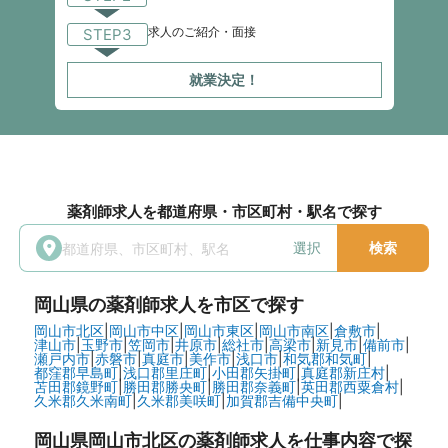
求人のご紹介・面接
STEP3
就業決定！
薬剤師求人を都道府県・市区町村・駅名で探す
選択
検索
岡山県
の薬剤師求人を市区で探す
岡山市北区
|
岡山市中区
|
岡山市東区
|
岡山市南区
|
倉敷市
|
津山市
|
玉野市
|
笠岡市
|
井原市
|
総社市
|
高梁市
|
新見市
|
備前市
|
瀬戸内市
|
赤磐市
|
真庭市
|
美作市
|
浅口市
|
和気郡和気町
|
都窪郡早島町
|
浅口郡里庄町
|
小田郡矢掛町
|
真庭郡新庄村
|
苫田郡鏡野町
|
勝田郡勝央町
|
勝田郡奈義町
|
英田郡西粟倉村
|
久米郡久米南町
|
久米郡美咲町
|
加賀郡吉備中央町
|
岡山県岡山市北区の
薬剤師求人を仕事内容で探