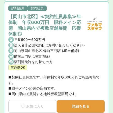
調剤薬局
契約社員
【岡山市北区】≪契約社員募集≫年
俸制 年収600万円 眼科メイン応
需 岡山県内で複数店舗展開 応援
体制◎
年収600〜600万円
法人名非公開※詳細はお問い合わせください♪
岡山県岡山市北区 備前三門駅 (JR吉備線)
備前三門駅 (JR吉備線)
薬剤師免許をお持ちの方
車通勤OK
■契約社員募集です。年俸制で年収600万円ご相談可能で
す。

■眼科メイン応需の店舗です。

■岡山県内で展開する地域密着型薬局です。
お気に入り
詳細を見る