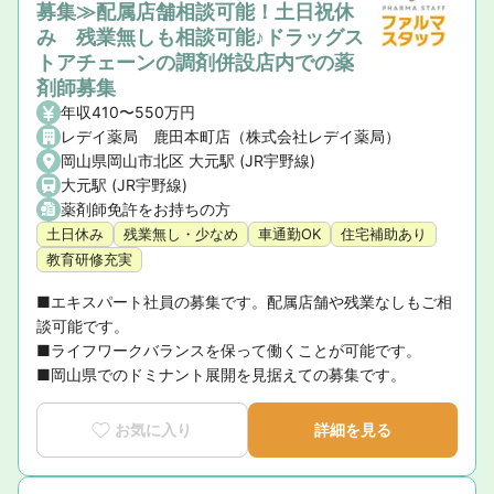
募集≫配属店舗相談可能！土日祝休
み 残業無しも相談可能♪ドラッグス
トアチェーンの調剤併設店内での薬
剤師募集
年収410〜550万円
レデイ薬局 鹿田本町店（株式会社レデイ薬局）
岡山県岡山市北区 大元駅 (JR宇野線)
大元駅 (JR宇野線)
薬剤師免許をお持ちの方
土日休み
残業無し・少なめ
車通勤OK
住宅補助あり
教育研修充実
■エキスパート社員の募集です。配属店舗や残業なしもご相
談可能です。

■ライフワークバランスを保って働くことが可能です。

■岡山県でのドミナント展開を見据えての募集です。
お気に入り
詳細を見る