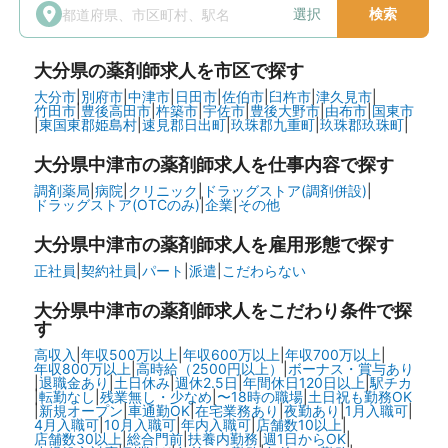
選択
検索
大分県
の薬剤師求人を市区で探す
大分市
|
別府市
|
中津市
|
日田市
|
佐伯市
|
臼杵市
|
津久見市
|
竹田市
|
豊後高田市
|
杵築市
|
宇佐市
|
豊後大野市
|
由布市
|
国東市
|
東国東郡姫島村
|
速見郡日出町
|
玖珠郡九重町
|
玖珠郡玖珠町
|
大分県中津市の
薬剤師求人を仕事内容で探す
調剤薬局
|
病院
|
クリニック
|
ドラッグストア(調剤併設)
|
ドラッグストア(OTCのみ)
|
企業
|
その他
大分県中津市の
薬剤師求人を雇用形態で探す
正社員
|
契約社員
|
パート
|
派遣
|
こだわらない
大分県中津市の
薬剤師求人をこだわり条件で探
す
高収入
|
年収500万以上
|
年収600万以上
|
年収700万以上
|
年収800万以上
|
高時給（2500円以上）
|
ボーナス・賞与あり
|
退職金あり
|
土日休み
|
週休2.5日
|
年間休日120日以上
|
駅チカ
|
転勤なし
|
残業無し・少なめ
|
〜18時の職場
|
土日祝も勤務OK
|
新規オープン
|
車通勤OK
|
在宅業務あり
|
夜勤あり
|
1月入職可
|
4月入職可
|
10月入職可
|
年内入職可
|
店舗数10以上
|
店舗数30以上
|
総合門前
|
扶養内勤務
|
週1日からOK
|