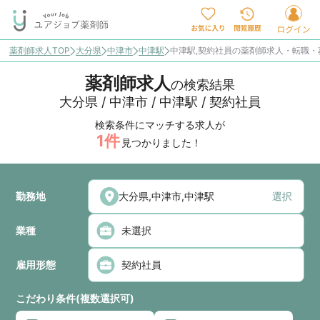
薬剤師求人TOP
大分県
中津市
中津駅
中津駅,契約社員の薬剤師求人・転職・
薬剤師求人
の検索結果
大分県 / 中津市 / 中津駅 / 契約社員
検索条件にマッチする求人が
1
件
見つかりました！
勤務地
選択
業種
雇用形態
こだわり条件(複数選択可)