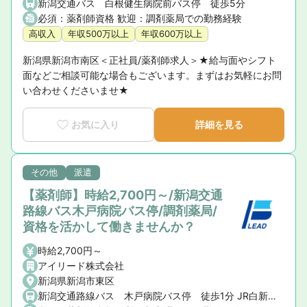
新潟交通バス 白根健生病院前バス停 徒歩5分
必須：薬剤師資格 歓迎：調剤薬局での勤務経験
高収入
年収500万以上
年収600万以上
新潟県新潟市南区＜正社員/薬剤師求人＞★給与面やシフト
面などご相談可能な場合もございます。まずはお気軽にお問
い合わせくださいませ★
お気に入り
詳細を見る
その他
派遣
【薬剤師】時給2,700円～/新潟交通
路線バス木戸病院バス停/調剤薬局/
資格を活かして働きませんか？
時給2,700円～
アイリード株式会社
新潟県新潟市東区
新潟交通路線バス 木戸病院バス停 徒歩1分 JR白新線 東新潟駅 徒歩28分