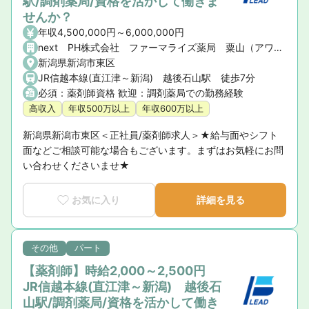
駅/調剤薬局/資格を活かして働きま
せんか？
年収4,500,000円～6,000,000円
next PH株式会社 ファーマライズ薬局 粟山（アワヤマ）店
新潟県新潟市東区
JR信越本線(直江津～新潟) 越後石山駅 徒歩7分
必須：薬剤師資格 歓迎：調剤薬局での勤務経験
高収入
年収500万以上
年収600万以上
新潟県新潟市東区＜正社員/薬剤師求人＞★給与面やシフト
面などご相談可能な場合もございます。まずはお気軽にお問
い合わせくださいませ★
お気に入り
詳細を見る
その他
パート
【薬剤師】時給2,000～2,500円
JR信越本線(直江津～新潟) 越後石
山駅/調剤薬局/資格を活かして働き