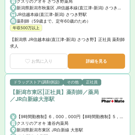
クスリのアオキ さつき野薬局
新潟県新潟市秋葉区 JR信越本線(直江津-新潟) さつき野駅
JR信越本線(直江津-新潟) さつき野駅
薬剤師（59歳まで。定年60歳のため）
年収500万以上
【新潟県 JR信越本線(直江津-新潟) さつき野】正社員 薬剤師
求人
お気に入り
詳細を見る
ドラッグストア(調剤併設)
その他
正社員
【新潟市東区|正社員】薬剤師／薬局
／JR白新線大形駅
【9時間勤務制】6，000，000円【8時間勤務制】5，000，000円※薬剤師手当・賞与を含む、諸手当は含まない
クスリのアオキ 逢谷内薬局
新潟県新潟市東区 JR白新線 大形駅