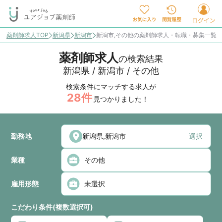
薬剤師求人TOP
新潟県
新潟市
新潟市,その他の薬剤師求人・転職・募集一覧
薬剤師求人
の検索結果
新潟県 / 新潟市 / その他
検索条件にマッチする求人が
28
件
見つかりました！
勤務地
選択
業種
雇用形態
こだわり条件(複数選択可)