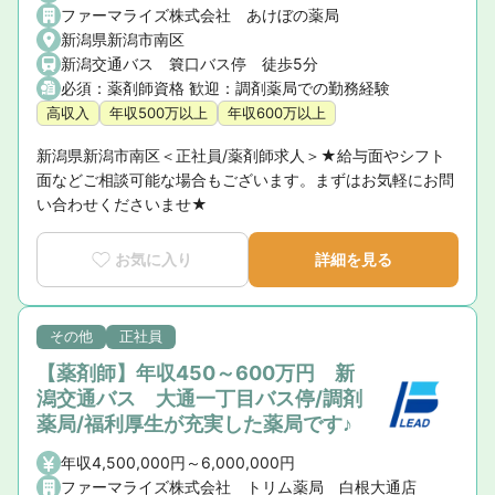
ファーマライズ株式会社 あけぼの薬局
新潟県新潟市南区
新潟交通バス 簔口バス停 徒歩5分
必須：薬剤師資格 歓迎：調剤薬局での勤務経験
高収入
年収500万以上
年収600万以上
新潟県新潟市南区＜正社員/薬剤師求人＞★給与面やシフト
面などご相談可能な場合もございます。まずはお気軽にお問
い合わせくださいませ★
お気に入り
詳細を見る
その他
正社員
【薬剤師】年収450～600万円 新
潟交通バス 大通一丁目バス停/調剤
薬局/福利厚生が充実した薬局です♪
年収4,500,000円～6,000,000円
ファーマライズ株式会社 トリム薬局 白根大通店