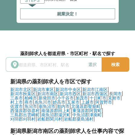
STEP3
就業決定！
薬剤師求人を都道府県・市区町村・駅名で探す
選択
検索
新潟県
の薬剤師求人を市区で探す
新潟市北区
|
新潟市東区
|
新潟市中央区
|
新潟市江南区
|
新潟市秋葉区
|
新潟市南区
|
新潟市西区
|
新潟市西蒲区
|
長岡市
|
三条市
|
柏崎市
|
新発田市
|
小千谷市
|
加茂市
|
十日町市
|
見附市
|
村上市
|
燕市
|
糸魚川市
|
妙高市
|
五泉市
|
上越市
|
阿賀野市
|
佐渡市
|
魚沼市
|
南魚沼市
|
胎内市
|
北蒲原郡聖籠町
|
西蒲原郡弥彦村
|
南蒲原郡田上町
|
東蒲原郡阿賀町
|
三島郡出雲崎町
|
南魚沼郡湯沢町
|
中魚沼郡津南町
|
刈羽郡刈羽村
|
岩船郡関川村
|
岩船郡粟島浦村
|
新潟県新潟市南区の
薬剤師求人を仕事内容で探