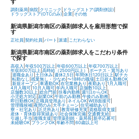
す
調剤薬局
|
病院
|
クリニック
|
ドラッグストア(調剤併設)
|
ドラッグストア(OTCのみ)
|
企業
|
その他
新潟県新潟市南区の
薬剤師求人を雇用形態で探
す
正社員
|
契約社員
|
パート
|
派遣
|
こだわらない
新潟県新潟市南区の
薬剤師求人をこだわり条件
で探す
高収入
|
年収500万以上
|
年収600万以上
|
年収700万以上
|
年収800万以上
|
高時給（2500円以上）
|
ボーナス・賞与あり
|
退職金あり
|
土日休み
|
週休2.5日
|
年間休日120日以上
|
駅チカ
|
転勤なし
|
残業無し・少なめ
|
〜18時の職場
|
土日祝も勤務OK
|
新規オープン
|
車通勤OK
|
在宅業務あり
|
夜勤あり
|
1月入職可
|
4月入職可
|
10月入職可
|
年内入職可
|
店舗数10以上
|
店舗数30以上
|
総合門前
|
扶養内勤務
|
週1日からOK
|
小児処方対応
|
副業OK
|
午前のみ勤務
|
午後のみ勤務
|
即日勤務OK
|
正職員登用あり
|
ネイルOK
|
WEB面接可
|
管理職候補
|
夜間のみ
|
大手チェーン
|
住宅補助あり
|
寮・社宅あり
|
託児所あり
|
教育研修充実
|
資格取得支援
|
産休・育休取得実績あり
|
社会保険完備
|
交通費支給
|
引越し手当
|
復職支援
|
管理薬剤師・薬局長
|
新卒応募可
|
未経験OK
|
ブランクOK
|
年齢不問
|
60歳以上可