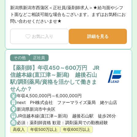
新潟県新潟市西蒲区＜正社員/薬剤師求人＞★給与面やシフ
ト面などご相談可能な場合もございます。まずはお気軽にお
問い合わせくださいませ★
お気に入り
詳細を見る
その他
正社員
【薬剤師】年収450～600万円 JR
信越本線(直江津～新潟) 越後石山
駅/調剤薬局/資格を活かして働きま
せんか？
年収4,500,000円～6,000,000円
next PH株式会社 ファーマライズ薬局 姥ケ山店
新潟県新潟市中央区
JR信越本線(直江津～新潟) 越後石山駅 徒歩26分
必須：薬剤師資格 歓迎：調剤薬局での勤務経験
高収入
年収500万以上
年収600万以上