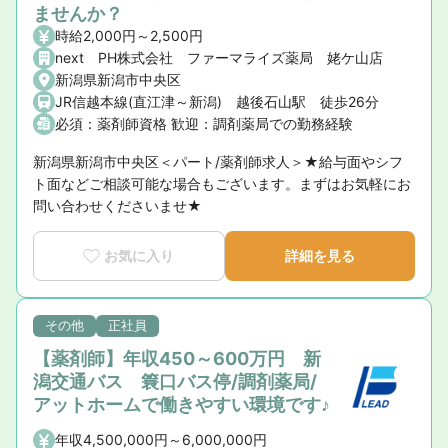
ませんか？
時給2,000円～2,500円
next PH株式会社 ファーマライズ薬局 姥ケ山店
新潟県新潟市中央区
JR信越本線(直江津～新潟) 越後石山駅 徒歩26分
必須：薬剤師資格 歓迎：調剤薬局での勤務経験
新潟県新潟市中央区＜パート/薬剤師求人＞★給与面やシフ
ト面などご相談可能な場合もございます。まずはお気軽にお
問い合わせくださいませ★
お気に入り
詳細を見る
その他
正社員
【薬剤師】年収450～600万円 新
潟交通バス 簔口バス停/調剤薬局/
アットホームで働きやすい環境です♪
年収4,500,000円～6,000,000円