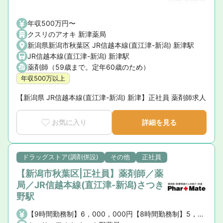
年収500万円〜
クスリのアオキ 新津薬局
新潟県新潟市秋葉区 JR信越本線(直江津-新潟) 新津駅
JR信越本線(直江津-新潟) 新津駅
薬剤師（59歳まで。定年60歳のため）
年収500万以上
【新潟県 JR信越本線(直江津-新潟) 新津】正社員 薬剤師求人
お気に入り
詳細を見る
ドラッグストア(調剤併設)
その他
正社員
【新潟市秋葉区|正社員】薬剤師／薬
局／JR信越本線(直江津-新潟)さつき
野駅
【9時間勤務制】6，000，000円【8時間勤務制】5，000，000円※薬剤師手当・賞与を含む、諸手当は含まない