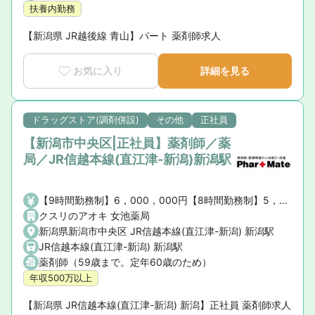
扶養内勤務
【新潟県 JR越後線 青山】パート 薬剤師求人
お気に入り
詳細を見る
ドラッグストア(調剤併設)
その他
正社員
【新潟市中央区|正社員】薬剤師／薬
局／JR信越本線(直江津-新潟)新潟駅
【9時間勤務制】6，000，000円【8時間勤務制】5，000，000円※薬剤師手当・賞与を含む、諸手当は含まない
クスリのアオキ 女池薬局
新潟県新潟市中央区 JR信越本線(直江津-新潟) 新潟駅
JR信越本線(直江津-新潟) 新潟駅
薬剤師（59歳まで。定年60歳のため）
年収500万以上
【新潟県 JR信越本線(直江津-新潟) 新潟】正社員 薬剤師求人