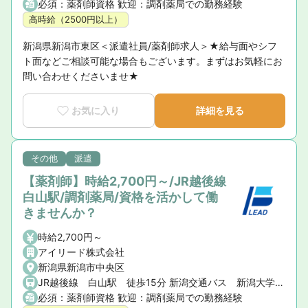
必須：薬剤師資格 歓迎：調剤薬局での勤務経験
高時給（2500円以上）
新潟県新潟市東区＜派遣社員/薬剤師求人＞★給与面やシフ
ト面などご相談可能な場合もございます。まずはお気軽にお
問い合わせくださいませ★
お気に入り
詳細を見る
その他
派遣
【薬剤師】時給2,700円～/JR越後線
白山駅/調剤薬局/資格を活かして働
きませんか？
時給2,700円～
アイリード株式会社
新潟県新潟市中央区
JR越後線 白山駅 徒歩15分 新潟交通バス 新潟大学医歯学総合病院前バス停 徒歩1分
必須：薬剤師資格 歓迎：調剤薬局での勤務経験