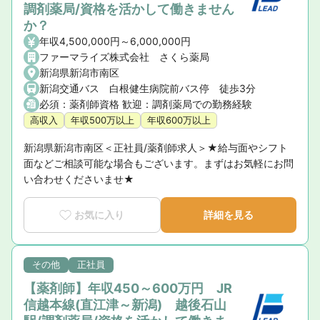
調剤薬局/資格を活かして働きません
か？
年収4,500,000円～6,000,000円
ファーマライズ株式会社 さくら薬局
新潟県新潟市南区
新潟交通バス 白根健生病院前バス停 徒歩3分
必須：薬剤師資格 歓迎：調剤薬局での勤務経験
高収入
年収500万以上
年収600万以上
新潟県新潟市南区＜正社員/薬剤師求人＞★給与面やシフト
面などご相談可能な場合もございます。まずはお気軽にお問
い合わせくださいませ★
お気に入り
詳細を見る
その他
正社員
【薬剤師】年収450～600万円 JR
信越本線(直江津～新潟) 越後石山