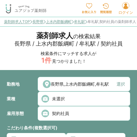
薬剤師求人TOP
長野県
上水内郡飯綱町
牟礼駅
牟礼駅,契約社員の薬剤師求
薬剤師求人
の検索結果
長野県 / 上水内郡飯綱町 / 牟礼駅 / 契約社員
検索条件にマッチする求人が
1
件
見つかりました！
勤務地
選択
業種
雇用形態
こだわり条件(複数選択可)