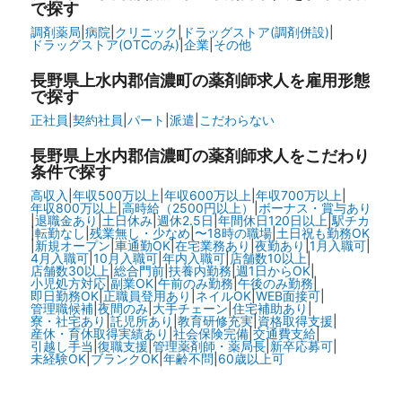
で探す
調剤薬局
|
病院
|
クリニック
|
ドラッグストア(調剤併設)
|
ドラッグストア(OTCのみ)
|
企業
|
その他
長野県上水内郡信濃町の
薬剤師求人を雇用形態
で探す
正社員
|
契約社員
|
パート
|
派遣
|
こだわらない
長野県上水内郡信濃町の
薬剤師求人をこだわり
条件で探す
高収入
|
年収500万以上
|
年収600万以上
|
年収700万以上
|
年収800万以上
|
高時給（2500円以上）
|
ボーナス・賞与あり
|
退職金あり
|
土日休み
|
週休2.5日
|
年間休日120日以上
|
駅チカ
|
転勤なし
|
残業無し・少なめ
|
〜18時の職場
|
土日祝も勤務OK
|
新規オープン
|
車通勤OK
|
在宅業務あり
|
夜勤あり
|
1月入職可
|
4月入職可
|
10月入職可
|
年内入職可
|
店舗数10以上
|
店舗数30以上
|
総合門前
|
扶養内勤務
|
週1日からOK
|
小児処方対応
|
副業OK
|
午前のみ勤務
|
午後のみ勤務
|
即日勤務OK
|
正職員登用あり
|
ネイルOK
|
WEB面接可
|
管理職候補
|
夜間のみ
|
大手チェーン
|
住宅補助あり
|
寮・社宅あり
|
託児所あり
|
教育研修充実
|
資格取得支援
|
産休・育休取得実績あり
|
社会保険完備
|
交通費支給
|
引越し手当
|
復職支援
|
管理薬剤師・薬局長
|
新卒応募可
|
未経験OK
|
ブランクOK
|
年齢不問
|
60歳以上可