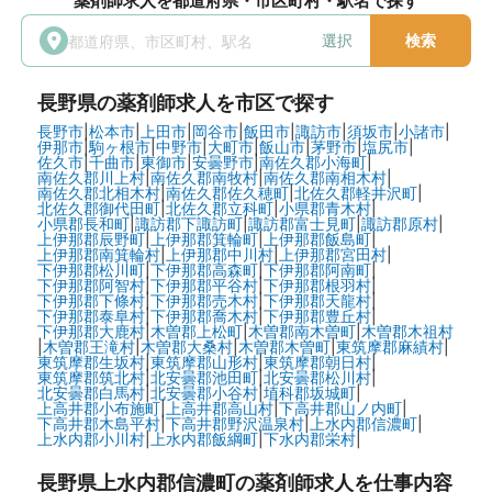
薬剤師求人を都道府県・市区町村・駅名で探す
選択
検索
長野県
の薬剤師求人を市区で探す
長野市
|
松本市
|
上田市
|
岡谷市
|
飯田市
|
諏訪市
|
須坂市
|
小諸市
|
伊那市
|
駒ヶ根市
|
中野市
|
大町市
|
飯山市
|
茅野市
|
塩尻市
|
佐久市
|
千曲市
|
東御市
|
安曇野市
|
南佐久郡小海町
|
南佐久郡川上村
|
南佐久郡南牧村
|
南佐久郡南相木村
|
南佐久郡北相木村
|
南佐久郡佐久穂町
|
北佐久郡軽井沢町
|
北佐久郡御代田町
|
北佐久郡立科町
|
小県郡青木村
|
小県郡長和町
|
諏訪郡下諏訪町
|
諏訪郡富士見町
|
諏訪郡原村
|
上伊那郡辰野町
|
上伊那郡箕輪町
|
上伊那郡飯島町
|
上伊那郡南箕輪村
|
上伊那郡中川村
|
上伊那郡宮田村
|
下伊那郡松川町
|
下伊那郡高森町
|
下伊那郡阿南町
|
下伊那郡阿智村
|
下伊那郡平谷村
|
下伊那郡根羽村
|
下伊那郡下條村
|
下伊那郡売木村
|
下伊那郡天龍村
|
下伊那郡泰阜村
|
下伊那郡喬木村
|
下伊那郡豊丘村
|
下伊那郡大鹿村
|
木曽郡上松町
|
木曽郡南木曽町
|
木曽郡木祖村
|
木曽郡王滝村
|
木曽郡大桑村
|
木曽郡木曽町
|
東筑摩郡麻績村
|
東筑摩郡生坂村
|
東筑摩郡山形村
|
東筑摩郡朝日村
|
東筑摩郡筑北村
|
北安曇郡池田町
|
北安曇郡松川村
|
北安曇郡白馬村
|
北安曇郡小谷村
|
埴科郡坂城町
|
上高井郡小布施町
|
上高井郡高山村
|
下高井郡山ノ内町
|
下高井郡木島平村
|
下高井郡野沢温泉村
|
上水内郡信濃町
|
上水内郡小川村
|
上水内郡飯綱町
|
下水内郡栄村
|
長野県上水内郡信濃町の
薬剤師求人を仕事内容