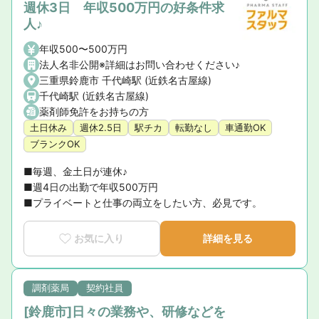
週休3日 年収500万円の好条件求
人♪
年収500〜500万円
法人名非公開※詳細はお問い合わせください♪
三重県鈴鹿市 千代崎駅 (近鉄名古屋線)
千代崎駅 (近鉄名古屋線)
薬剤師免許をお持ちの方
土日休み
週休2.5日
駅チカ
転勤なし
車通勤OK
ブランクOK
■毎週、金土日が連休♪

■週4日の出勤で年収500万円

■プライベートと仕事の両立をしたい方、必見です。
お気に入り
詳細を見る
調剤薬局
契約社員
[鈴鹿市]日々の業務や、研修などを