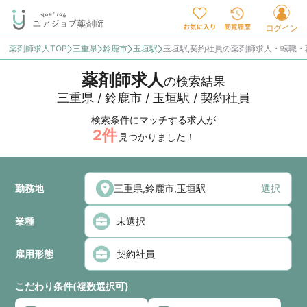
薬剤師求人TOP
三重県
鈴鹿市
玉垣駅
玉垣駅,契約社員の薬剤師求人・転職・
薬剤師求人
の検索結果
三重県 / 鈴鹿市 / 玉垣駅 / 契約社員
検索条件にマッチする求人が
2
件
見つかりました！
勤務地
選択
業種
雇用形態
こだわり条件(複数選択可)