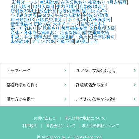
|
新規オープン
|
車通勤OK
|
在宅業務あり
|
夜勤あり
|
1月入職可
|
4月入職可
|
10月入職可
|
年内入職可
|
店舗数10以上
|
店舗数30以上
|
総合門前
|
扶養内勤務
|
週1日からOK
|
小児処方対応
|
副業OK
|
午前のみ勤務
|
午後のみ勤務
|
即日勤務OK
|
正職員登用あり
|
ネイルOK
|
WEB面接可
|
管理職候補
|
夜間のみ
|
大手チェーン
|
住宅補助あり
|
寮・社宅あり
|
託児所あり
|
教育研修充実
|
資格取得支援
|
産休・育休取得実績あり
|
社会保険完備
|
交通費支給
|
引越し手当
|
復職支援
|
管理薬剤師・薬局長
|
新卒応募可
|
未経験OK
|
ブランクOK
|
年齢不問
|
60歳以上可
トップページ
ユアジョブ薬剤師とは
都道府県から探す
路線駅名から探す
働き方から探す
こだわり条件から探す
お問い合わせ
｜
個人情報の取扱について
利用規約
｜
運営会社について
｜
求人広告掲載について
©DataSpoon Inc. All Rights Reserved.