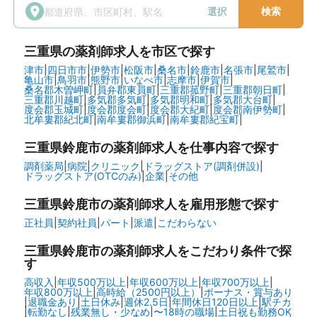
選択
検索
三重県
の薬剤師求人を市区で探す
津市
|
四日市市
|
伊勢市
|
松阪市
|
桑名市
|
鈴鹿市
|
名張市
|
尾鷲市
|
亀山市
|
鳥羽市
|
熊野市
|
いなべ市
|
志摩市
|
伊賀市
|
桑名郡木曽岬町
|
員弁郡東員町
|
三重郡菰野町
|
三重郡朝日町
|
三重郡川越町
|
多気郡多気町
|
多気郡明和町
|
多気郡大台町
|
度会郡玉城町
|
度会郡度会町
|
度会郡大紀町
|
度会郡南伊勢町
|
北牟婁郡紀北町
|
南牟婁郡御浜町
|
南牟婁郡紀宝町
|
三重県鈴鹿市の
薬剤師求人を仕事内容で探す
調剤薬局
|
病院
|
クリニック
|
ドラッグストア(調剤併設)
|
ドラッグストア(OTCのみ)
|
企業
|
その他
三重県鈴鹿市の
薬剤師求人を雇用形態で探す
正社員
|
契約社員
|
パート
|
派遣
|
こだわらない
三重県鈴鹿市の
薬剤師求人をこだわり条件で探
す
高収入
|
年収500万以上
|
年収600万以上
|
年収700万以上
|
年収800万以上
|
高時給（2500円以上）
|
ボーナス・賞与あり
|
退職金あり
|
土日休み
|
週休2.5日
|
年間休日120日以上
|
駅チカ
|
転勤なし
|
残業無し・少なめ
|
〜18時の職場
|
土日祝も勤務OK