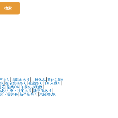
検索
与あり
|
退職金あり
|
土日休み
|
週休2.5日
OK
|
在宅業務あり
|
夜勤あり
|
1月入職可
|
対応
|
副業OK
|
午前のみ勤務
|
助あり
|
寮・社宅あり
|
託児所あり
|
師・薬局長
|
新卒応募可
|
未経験OK
|