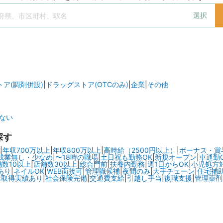
選択
ア(調剤併設)
|
ドラッグストア(OTCのみ)
|
企業
|
その他
ない
探す
|
年収700万以上
|
年収800万以上
|
高時給（2500円以上）
|
ボーナス・賞
残業無し・少なめ
|
〜18時の職場
|
土日祝も勤務OK
|
新規オープン
|
車通勤
舗数10以上
|
店舗数30以上
|
総合門前
|
扶養内勤務
|
週1日からOK
|
小児処方
あり
|
ネイルOK
|
WEB面接可
|
管理職候補
|
夜間のみ
|
大手チェーン
|
住宅補
休取得実績あり
|
社会保険完備
|
交通費支給
|
引越し手当
|
復職支援
|
管理薬剤