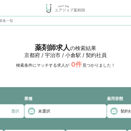
募集一覧
薬剤師求人
の検索結果
京都府 / 宇治市 / 小倉駅 / 契約社員
0
件
検索条件にマッチする求人が
見つかりました！
業種
雇用形態
選択