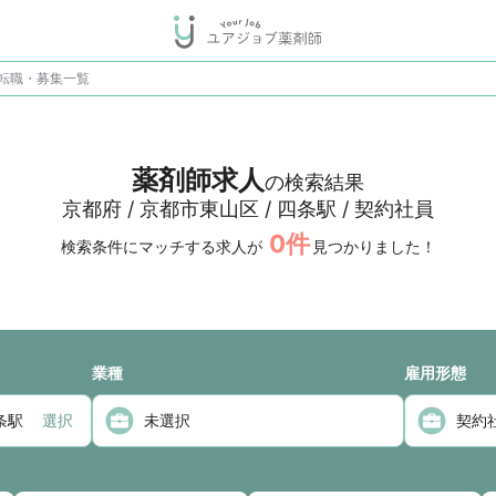
転職・募集一覧
薬剤師求人
の検索結果
京都府 / 京都市東山区 / 四条駅 / 契約社員
0
件
検索条件にマッチする求人が
見つかりました！
業種
雇用形態
選択