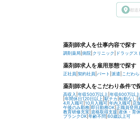
薬剤師求人を仕事内容で探す
調剤薬局
|
病院
|
クリニック
|
ドラッグスト
薬剤師求人を雇用形態で探す
正社員
|
契約社員
|
パート
|
派遣
|
こだわら
薬剤師求人をこだわり条件で
高収入
|
年収500万以上
|
年収600万以上
|
年間休日120日以上
|
駅チカ
|
転勤なし
|
4月入職可
|
10月入職可
|
年内入職可
|
店
午後のみ勤務
|
即日勤務OK
|
正職員登用
教育研修充実
|
資格取得支援
|
産休・育
ブランクOK
|
年齢不問
|
60歳以上可