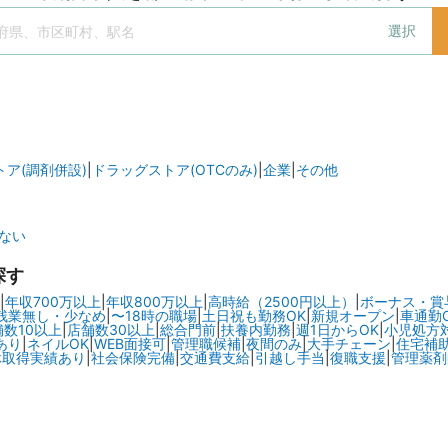
選択
ア(調剤併設)
|
ドラッグストア(OTCのみ)
|
企業
|
その他
ない
探す
|
年収700万以上
|
年収800万以上
|
高時給（2500円以上）
|
ボーナス・賞
残業無し・少なめ
|
〜18時の職場
|
土日祝も勤務OK
|
新規オープン
|
車通勤
舗数10以上
|
店舗数30以上
|
総合門前
|
扶養内勤務
|
週1日からOK
|
小児処方
あり
|
ネイルOK
|
WEB面接可
|
管理職候補
|
夜間のみ
|
大手チェーン
|
住宅補
休取得実績あり
|
社会保険完備
|
交通費支給
|
引越し手当
|
復職支援
|
管理薬剤