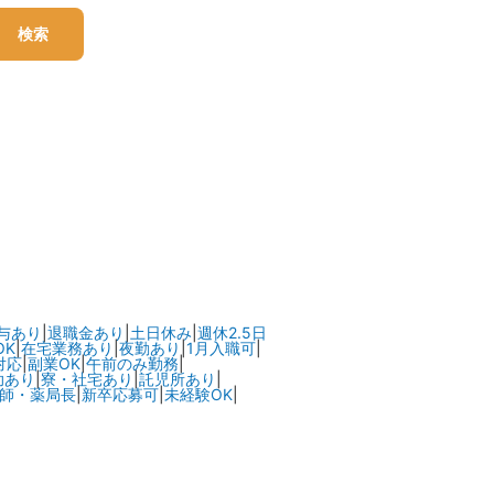
検索
与あり
|
退職金あり
|
土日休み
|
週休2.5日
OK
|
在宅業務あり
|
夜勤あり
|
1月入職可
|
対応
|
副業OK
|
午前のみ勤務
|
助あり
|
寮・社宅あり
|
託児所あり
|
師・薬局長
|
新卒応募可
|
未経験OK
|