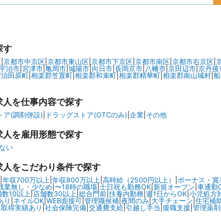
探す
区
|
京都市中京区
|
京都市東山区
|
京都市下京区
|
京都市南区
|
京都市右京区
|
宇治市
|
宮津市
|
亀岡市
|
城陽市
|
向日市
|
長岡京市
|
八幡市
|
京田辺市
|
京丹後
宇治田原町
|
相楽郡笠置町
|
相楽郡和束町
|
相楽郡精華町
|
相楽郡南山城村
|
船
求人を仕事内容で探す
ア(調剤併設)
|
ドラッグストア(OTCのみ)
|
企業
|
その他
求人を雇用形態で探す
ない
求人をこだわり条件で探す
|
年収700万以上
|
年収800万以上
|
高時給（2500円以上）
|
ボーナス・賞
残業無し・少なめ
|
〜18時の職場
|
土日祝も勤務OK
|
新規オープン
|
車通勤
舗数10以上
|
店舗数30以上
|
総合門前
|
扶養内勤務
|
週1日からOK
|
小児処方
あり
|
ネイルOK
|
WEB面接可
|
管理職候補
|
夜間のみ
|
大手チェーン
|
住宅補
休取得実績あり
|
社会保険完備
|
交通費支給
|
引越し手当
|
復職支援
|
管理薬剤