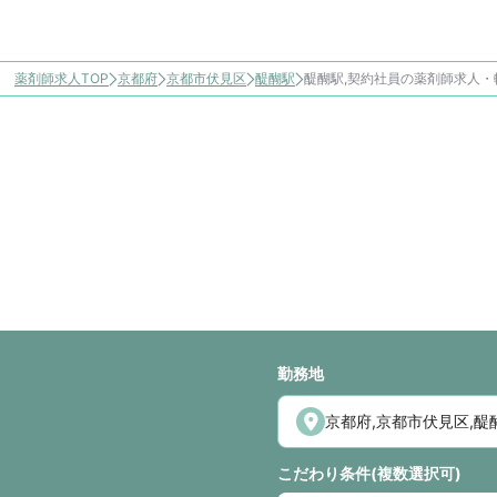
薬剤師求人TOP
京都府
京都市伏見区
醍醐駅
醍醐駅,契約社員の薬剤師求人・
勤務地
こだわり条件(複数選択可)