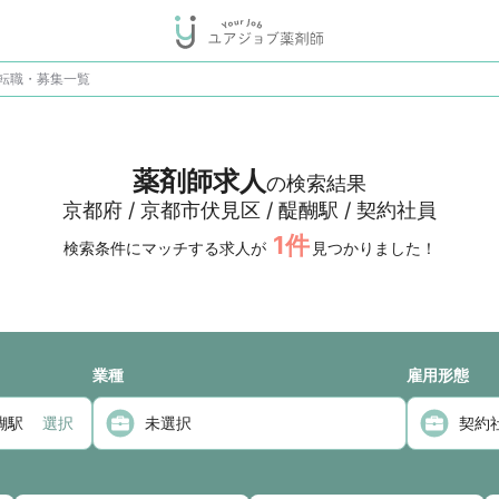
転職・募集一覧
薬剤師求人
の検索結果
京都府 / 京都市伏見区 / 醍醐駅 / 契約社員
1
件
検索条件にマッチする求人が
見つかりました！
業種
雇用形態
選択