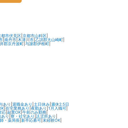
京都市伏見区
|
京都市山科区
|
市
|
南丹市
|
木津川市
|
乙訓郡大山崎町
|
井郡京丹波町
|
与謝郡伊根町
|
与あり
|
退職金あり
|
土日休み
|
週休2.5日
OK
|
在宅業務あり
|
夜勤あり
|
1月入職可
|
対応
|
副業OK
|
午前のみ勤務
|
助あり
|
寮・社宅あり
|
託児所あり
|
師・薬局長
|
新卒応募可
|
未経験OK
|