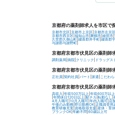
京都府
の薬剤師求人を市区で
京都市北区
|
京都市上京区
|
京都市左京
京都市西京区
|
福知山市
|
舞鶴市
|
綾部市
|
久世郡久御山町
|
綴喜郡井手町
|
綴喜郡
与謝郡与謝野町
|
京都府京都市伏見区の
薬剤師
調剤薬局
|
病院
|
クリニック
|
ドラッグスト
京都府京都市伏見区の
薬剤師
正社員
|
契約社員
|
パート
|
派遣
|
こだわら
京都府京都市伏見区の
薬剤師
高収入
|
年収500万以上
|
年収600万以上
|
年間休日120日以上
|
駅チカ
|
転勤なし
|
4月入職可
|
10月入職可
|
年内入職可
|
店
午後のみ勤務
|
即日勤務OK
|
正職員登用
教育研修充実
|
資格取得支援
|
産休・育
ブランクOK
|
年齢不問
|
60歳以上可