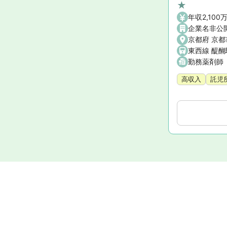
★
年収2,100
企業名非公
京都府 京
東西線 醍
勤務薬剤師
高収入
託児