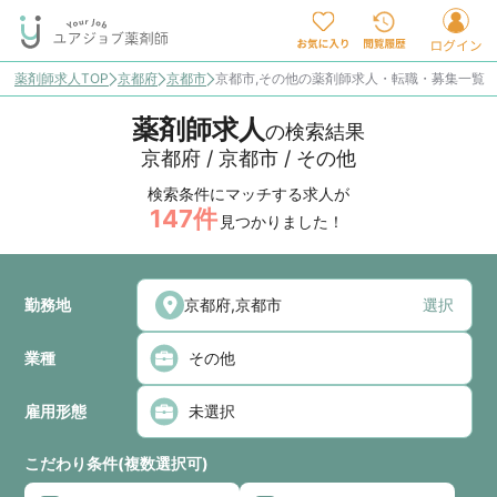
薬剤師求人TOP
京都府
京都市
京都市,その他の薬剤師求人・転職・募集一覧
薬剤師求人
の検索結果
京都府 / 京都市 / その他
検索条件にマッチする求人が
147
件
見つかりました！
勤務地
選択
業種
雇用形態
こだわり条件(複数選択可)