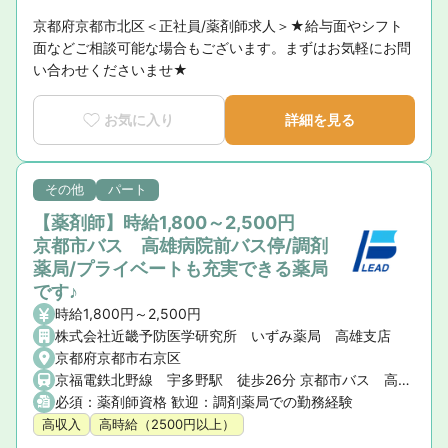
京都府京都市北区＜正社員/薬剤師求人＞★給与面やシフト
面などご相談可能な場合もございます。まずはお気軽にお問
い合わせくださいませ★
お気に入り
詳細を見る
その他
パート
【薬剤師】時給1,800～2,500円
京都市バス 高雄病院前バス停/調剤
薬局/プライベートも充実できる薬局
です♪
時給1,800円～2,500円
株式会社近畿予防医学研究所 いずみ薬局 高雄支店
京都府京都市右京区
京福電鉄北野線 宇多野駅 徒歩26分 京都市バス 高雄病院前バス停 徒歩1分
必須：薬剤師資格 歓迎：調剤薬局での勤務経験
高収入
高時給（2500円以上）