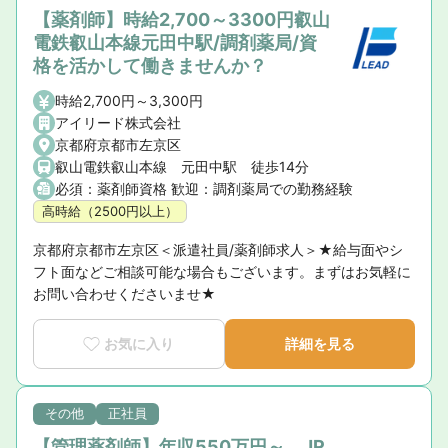
【薬剤師】時給2,700～3300円叡山
電鉄叡山本線元田中駅/調剤薬局/資
格を活かして働きませんか？
時給2,700円～3,300円
アイリード株式会社
京都府京都市左京区
叡山電鉄叡山本線 元田中駅 徒歩14分
必須：薬剤師資格 歓迎：調剤薬局での勤務経験
高時給（2500円以上）
京都府京都市左京区＜派遣社員/薬剤師求人＞★給与面やシ
フト面などご相談可能な場合もございます。まずはお気軽に
お問い合わせくださいませ★
お気に入り
詳細を見る
その他
正社員
【管理薬剤師】年収550万円～ JR