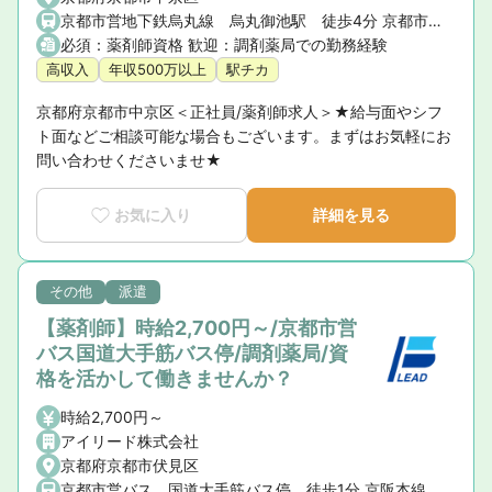
京都市営地下鉄烏丸線 烏丸御池駅 徒歩4分 京都市営地下鉄東西線 烏丸御池駅 徒歩4分
必須：薬剤師資格 歓迎：調剤薬局での勤務経験
高収入
年収500万以上
駅チカ
京都府京都市中京区＜正社員/薬剤師求人＞★給与面やシフ
ト面などご相談可能な場合もございます。まずはお気軽にお
問い合わせくださいませ★
お気に入り
詳細を見る
その他
派遣
【薬剤師】時給2,700円～/京都市営
バス国道大手筋バス停/調剤薬局/資
格を活かして働きませんか？
時給2,700円～
アイリード株式会社
京都府京都市伏見区
京都市営バス 国道大手筋バス停 徒歩1分 京阪本線 中書島駅 徒歩27分 京阪宇治線 中書島駅 徒歩27分