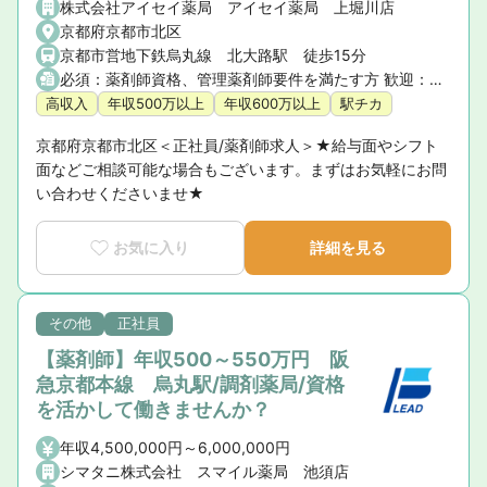
株式会社アイセイ薬局 アイセイ薬局 上堀川店
京都府京都市北区
京都市営地下鉄烏丸線 北大路駅 徒歩15分
必須：薬剤師資格、管理薬剤師要件を満たす方 歓迎：調剤薬局での勤務経験
高収入
年収500万以上
年収600万以上
駅チカ
京都府京都市北区＜正社員/薬剤師求人＞★給与面やシフト
面などご相談可能な場合もございます。まずはお気軽にお問
い合わせくださいませ★
お気に入り
詳細を見る
その他
正社員
【薬剤師】年収500～550万円 阪
急京都本線 烏丸駅/調剤薬局/資格
を活かして働きませんか？
年収4,500,000円～6,000,000円
シマタニ株式会社 スマイル薬局 池須店