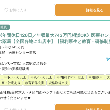
お気に入り
詳細を見る
正社員
《年間休日126日／年収最大743万円相談OK》医療セ
の薬局【全国各地に出店中】【福利厚生と教育・研修制
円〜年収743万円
薬局 医療センター前店
市
(八代〜吉松) 人吉駅徒歩18分
＊調剤の実務経験者
年収600万以上
年収700万以上
年間休日120日以上
車通勤OK
寮・社宅あり
教育研修充実
資格取得支援
正社員/薬局求人＞★給与面やシフト面などご相談可能な場合もござい
わせくださいませ★
お気に入り
詳細を見る