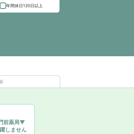
年間休日120日以上
順
門前薬局▼
活躍しません