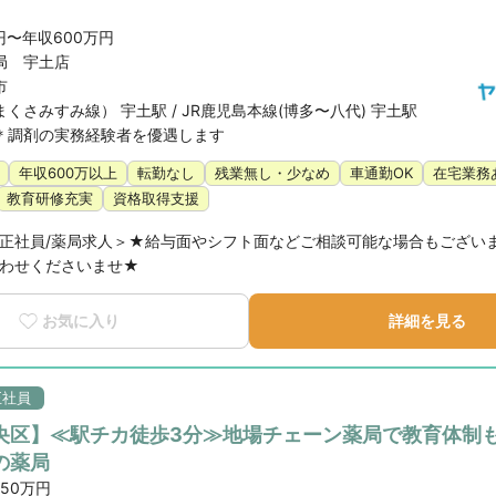
円〜年収600万円
局 宇土店
市
くさみすみ線） 宇土駅 / JR鹿児島本線(博多〜八代) 宇土駅
＊調剤の実務経験者を優遇します
年収600万以上
転勤なし
残業無し・少なめ
車通勤OK
在宅業務
教育研修充実
資格取得支援
正社員/薬局求人＞★給与面やシフト面などご相談可能な場合もござい
わせくださいませ★
お気に入り
詳細を見る
正社員
央区】≪駅チカ徒歩3分≫地場チェーン薬局で教育体制
の薬局
550万円