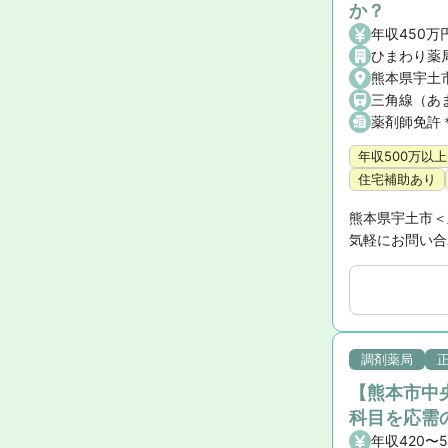
か？
年収450万
ひまわり薬
熊本県宇土
三角線（あま
薬剤師免許
年収500万以上
住宅補助あり
熊本県宇土市＜
気軽にお問い合
調剤薬局
【熊本市中
科目を応需
年収420〜