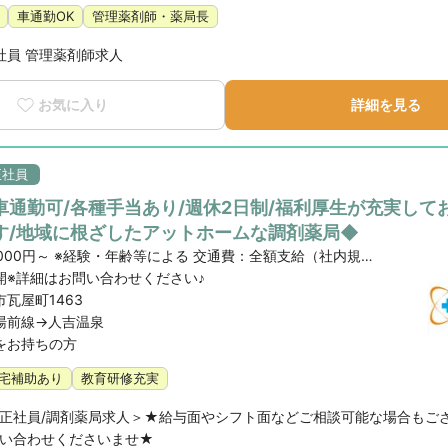
車通勤OK
管理薬剤師・薬局長
社員 管理薬剤師求人
お気に入り
詳細を見る
正社員
車通勤可/各種手当あり/週休2日制/福利厚生が充実して
す/地域に根ざしたアットホームな調剤薬局◆
月給：250,000円～ ※経験・年齢等による 交通費：全額支給（社内規定あり） 各種手当：薬剤師手当、職務手当、住宅手当
開※詳細はお問い合わせください♪
瓦屋町1463
湯前線->人吉温泉
をお持ちの方
宅補助あり
教育研修充実
正社員/調剤薬局求人＞★給与面やシフト面などご相談可能な場合もご
い合わせくださいませ★