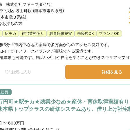
局（株式会社ファーマダイワ）
中央区 段山町駅 (熊本市電Ｂ系統)
熊本市電Ｂ系統)
をお持ちの方
駅チカ
在宅業務あり
教育研修充実
未経験OK
ブランクOK
歩3分！市内中心地の薬局で多方面からのアクセス良好です。

以内！ライフワークバランスが実現できる環境です。

舗異動も可能です。幅広い科目や在宅を学ぶことができスキルアップ可
お気に入り
詳細を見る
正社員
0万円可★駅チカ★残業少なめ★産休・育休取得実績有り
熊本県トップクラスの研修システムあり、借り上げ社宅
 〜 600万円
開※詳細はお問い合わせください♪