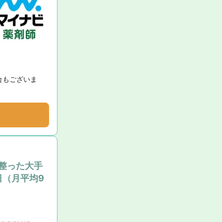
合もございま
整った大手
日（月平均9