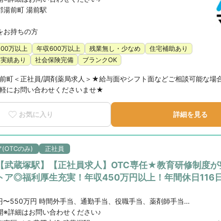
郡湯前町 湯前駅
をお持ちの方
500万以上
年収600万以上
残業無し・少なめ
住宅補助あり
得実績あり
社会保険完備
ブランクOK
前町＜正社員/調剤薬局求人＞★給与面やシフト面などご相談可能な場
軽にお問い合わせくださいませ★
お気に入り
詳細を見る
(OTCのみ)
正社員
【武蔵塚駅】【正社員求人】OTC専任★教育研修制度が
トア◎福利厚生充実！年収450万円以上！年間休日116
）
年収450万円〜550万円 時間外手当、通勤手当、役職手当、薬剤師手当、地域手当
開※詳細はお問い合わせください♪