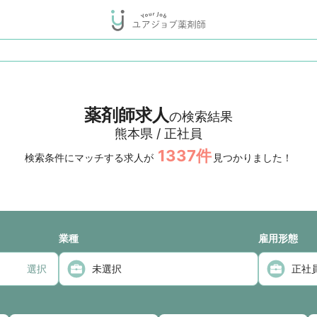
薬剤師求人
の検索結果
熊本県 / 正社員
1337
件
検索条件にマッチする求人が
見つかりました！
業種
雇用形態
選択