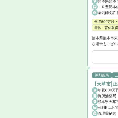
熊本県熊本
ＪＲ豊肥本
薬剤師免許
年収500万以上
産休・育休取
熊本県熊本市東
な場合もござい
調剤薬局
【天草市|
年収800万
御所浦薬局
熊本県天草
※詳細はお
管理薬剤師