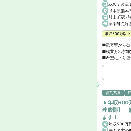
花みずき薬
熊本県熊本市
段山町駅 (
薬剤師免許
年収500万以上
■最寄駅から徒
■残業月3時間
■希望により店
調剤薬局
★年収60
球磨郡】 
ます！
年収500万円
法人名非公