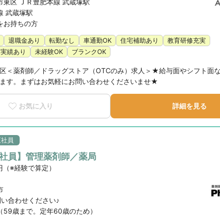
市東区 ＪＲ豊肥本線 武蔵塚駅
線 武蔵塚駅
をお持ちの方
退職金あり
転勤なし
車通勤OK
住宅補助あり
教育研修充実
得実績あり
未経験OK
ブランクOK
区＜薬剤師／ドラッグストア（OTCのみ）求人＞★給与面やシフト面
ます。まずはお気軽にお問い合わせくださいませ★
お気に入り
詳細を見る
正社員
正社員】管理薬剤師／薬局
円（※経験で算定）
市
問い合わせください♪
（59歳まで。定年60歳のため）