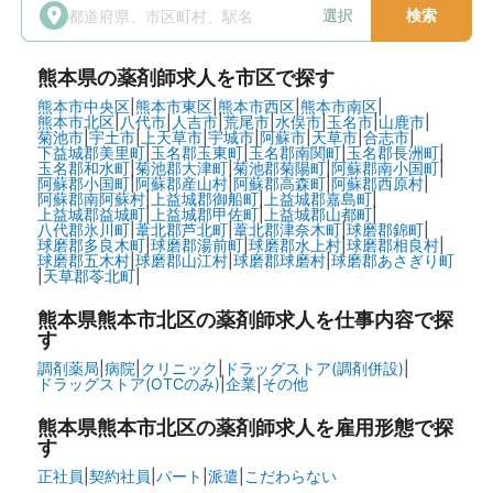
選択
検索
熊本県
の薬剤師求人を市区で探す
熊本市中央区
|
熊本市東区
|
熊本市西区
|
熊本市南区
|
熊本市北区
|
八代市
|
人吉市
|
荒尾市
|
水俣市
|
玉名市
|
山鹿市
|
菊池市
|
宇土市
|
上天草市
|
宇城市
|
阿蘇市
|
天草市
|
合志市
|
下益城郡美里町
|
玉名郡玉東町
|
玉名郡南関町
|
玉名郡長洲町
|
玉名郡和水町
|
菊池郡大津町
|
菊池郡菊陽町
|
阿蘇郡南小国町
|
阿蘇郡小国町
|
阿蘇郡産山村
|
阿蘇郡高森町
|
阿蘇郡西原村
|
阿蘇郡南阿蘇村
|
上益城郡御船町
|
上益城郡嘉島町
|
上益城郡益城町
|
上益城郡甲佐町
|
上益城郡山都町
|
八代郡氷川町
|
葦北郡芦北町
|
葦北郡津奈木町
|
球磨郡錦町
|
球磨郡多良木町
|
球磨郡湯前町
|
球磨郡水上村
|
球磨郡相良村
|
球磨郡五木村
|
球磨郡山江村
|
球磨郡球磨村
|
球磨郡あさぎり町
|
天草郡苓北町
|
熊本県熊本市北区の
薬剤師求人を仕事内容で探
す
調剤薬局
|
病院
|
クリニック
|
ドラッグストア(調剤併設)
|
ドラッグストア(OTCのみ)
|
企業
|
その他
熊本県熊本市北区の
薬剤師求人を雇用形態で探
す
正社員
|
契約社員
|
パート
|
派遣
|
こだわらない