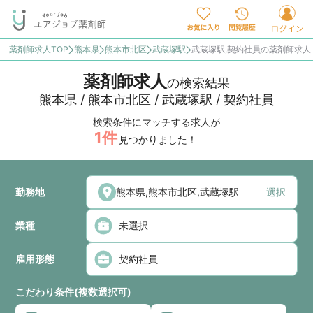
薬剤師求人TOP
熊本県
熊本市北区
武蔵塚駅
武蔵塚駅,契約社員の薬剤師求
薬剤師求人
の検索結果
熊本県 / 熊本市北区 / 武蔵塚駅 / 契約社員
検索条件にマッチする求人が
1
件
見つかりました！
勤務地
選択
業種
雇用形態
こだわり条件(複数選択可)