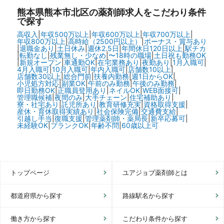
熊本県熊本市北区の
薬剤師求人をこだわり条件
で探す
高収入
|
年収500万以上
|
年収600万以上
|
年収700万以上
|
年収800万以上
|
高時給（2500円以上）
|
ボーナス・賞与あり
|
退職金あり
|
土日休み
|
週休2.5日
|
年間休日120日以上
|
駅チカ
|
転勤なし
|
残業無し・少なめ
|
〜18時の職場
|
土日祝も勤務OK
|
新規オープン
|
車通勤OK
|
在宅業務あり
|
夜勤あり
|
1月入職可
|
4月入職可
|
10月入職可
|
年内入職可
|
店舗数10以上
|
店舗数30以上
|
総合門前
|
扶養内勤務
|
週1日からOK
|
小児処方対応
|
副業OK
|
午前のみ勤務
|
午後のみ勤務
|
即日勤務OK
|
正職員登用あり
|
ネイルOK
|
WEB面接可
|
管理職候補
|
夜間のみ
|
大手チェーン
|
住宅補助あり
|
寮・社宅あり
|
託児所あり
|
教育研修充実
|
資格取得支援
|
産休・育休取得実績あり
|
社会保険完備
|
交通費支給
|
引越し手当
|
復職支援
|
管理薬剤師・薬局長
|
新卒応募可
|
未経験OK
|
ブランクOK
|
年齢不問
|
60歳以上可
トップページ
ユアジョブ薬剤師とは
都道府県から探す
路線駅名から探す
働き方から探す
こだわり条件から探す