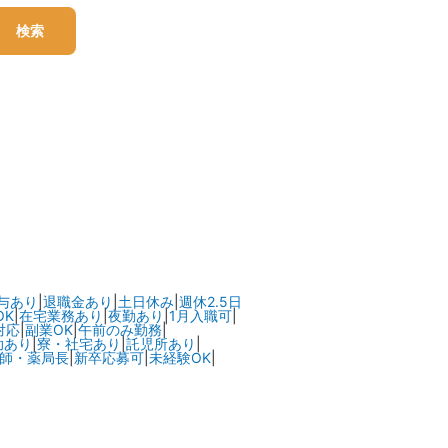
検索
与あり
|
退職金あり
|
土日休み
|
週休2.5日
OK
|
在宅業務あり
|
夜勤あり
|
1月入職可
|
対応
|
副業OK
|
午前のみ勤務
|
助あり
|
寮・社宅あり
|
託児所あり
|
師・薬局長
|
新卒応募可
|
未経験OK
|