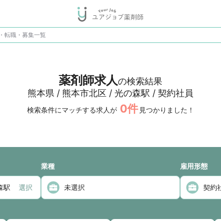
人・転職・募集一覧
薬剤師求人
の検索結果
熊本県 / 熊本市北区 / 光の森駅 / 契約社員
0
件
検索条件にマッチする求人が
見つかりました！
業種
雇用形態
選択