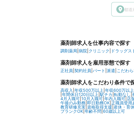
薬剤師求人を仕事内容で探す
調剤薬局
|
病院
|
クリニック
|
ドラッグスト
薬剤師求人を雇用形態で探す
正社員
|
契約社員
|
パート
|
派遣
|
こだわら
薬剤師求人をこだわり条件で
高収入
|
年収500万以上
|
年収600万以上
|
年間休日120日以上
|
駅チカ
|
転勤なし
|
4月入職可
|
10月入職可
|
年内入職可
|
店
午後のみ勤務
|
即日勤務OK
|
正職員登用
教育研修充実
|
資格取得支援
|
産休・育
ブランクOK
|
年齢不問
|
60歳以上可