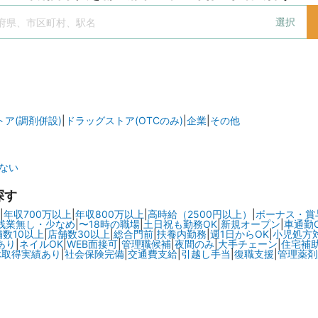
選択
ア(調剤併設)
|
ドラッグストア(OTCのみ)
|
企業
|
その他
ない
探す
|
年収700万以上
|
年収800万以上
|
高時給（2500円以上）
|
ボーナス・賞
残業無し・少なめ
|
〜18時の職場
|
土日祝も勤務OK
|
新規オープン
|
車通勤
舗数10以上
|
店舗数30以上
|
総合門前
|
扶養内勤務
|
週1日からOK
|
小児処方
あり
|
ネイルOK
|
WEB面接可
|
管理職候補
|
夜間のみ
|
大手チェーン
|
住宅補
休取得実績あり
|
社会保険完備
|
交通費支給
|
引越し手当
|
復職支援
|
管理薬剤