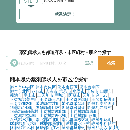
求人のご紹介・面接
STEP3
就業決定！
薬剤師求人を都道府県・市区町村・駅名で探す
選択
検索
熊本県
の薬剤師求人を市区で探す
熊本市中央区
|
熊本市東区
|
熊本市西区
|
熊本市南区
|
熊本市北区
|
八代市
|
人吉市
|
荒尾市
|
水俣市
|
玉名市
|
山鹿市
|
菊池市
|
宇土市
|
上天草市
|
宇城市
|
阿蘇市
|
天草市
|
合志市
|
下益城郡美里町
|
玉名郡玉東町
|
玉名郡南関町
|
玉名郡長洲町
|
玉名郡和水町
|
菊池郡大津町
|
菊池郡菊陽町
|
阿蘇郡南小国町
|
阿蘇郡小国町
|
阿蘇郡産山村
|
阿蘇郡高森町
|
阿蘇郡西原村
|
阿蘇郡南阿蘇村
|
上益城郡御船町
|
上益城郡嘉島町
|
上益城郡益城町
|
上益城郡甲佐町
|
上益城郡山都町
|
八代郡氷川町
|
葦北郡芦北町
|
葦北郡津奈木町
|
球磨郡錦町
|
球磨郡多良木町
|
球磨郡湯前町
|
球磨郡水上村
|
球磨郡相良村
|
球磨郡五木村
|
球磨郡山江村
|
球磨郡球磨村
|
球磨郡あさぎり町