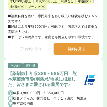
年収500万以上
年収600万以上
転勤なし
車通勤OK
未経験OK
ブランクOK
■複数科目を扱い、専門外来もあり幅広い経験を積むチャン
スです☆

■経験により年収600万円も可能です！病院求人では貴重な
高額求人です。

■平日は17時終業です。家庭とも両立しやすい環境です。
お気に入り
詳細を見る
その他
正社員
【薬剤師】年収386～585万円 熊
本県菊池市/調剤薬局/地域に根差し
た、皆さまに愛される薬局です♪
年収3,860,000円～5,850,000円
総合メディカル株式会社 そうごう薬局 菊池店
熊本県菊池市