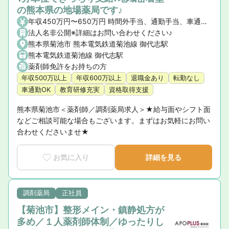
の熊本県の地場薬局です♪
年収450万円〜650万円 時間外手当、通勤手当、車通勤手当（駐車場・ガソリン代）
法人名非公開※詳細はお問い合わせください♪
熊本県菊池市 熊本電気鉄道菊池線 御代志駅
熊本電気鉄道菊池線 御代志駅
薬剤師免許をお持ちの方
年収500万以上
年収600万以上
退職金あり
転勤なし
車通勤OK
教育研修充実
資格取得支援
熊本県菊池市＜薬剤師／調剤薬局求人＞★給与面やシフト面
などご相談可能な場合もございます。まずはお気軽にお問い
合わせくださいませ★
お気に入り
詳細を見る
調剤薬局
正社員
【菊池市】整形メイン・鎮静処方が
多め／１人薬剤師体制／ゆったりし