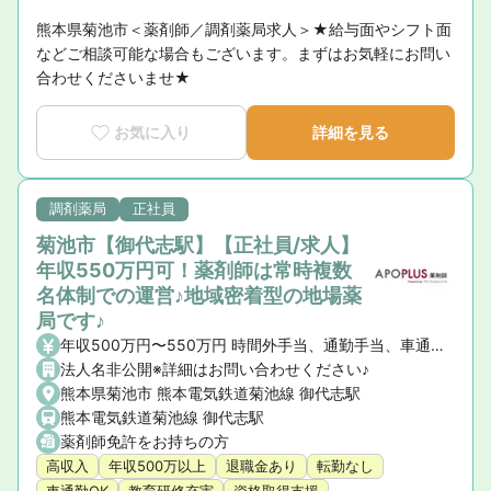
熊本県菊池市＜薬剤師／調剤薬局求人＞★給与面やシフト面
などご相談可能な場合もございます。まずはお気軽にお問い
合わせくださいませ★
お気に入り
詳細を見る
調剤薬局
正社員
菊池市【御代志駅】【正社員/求人】
年収550万円可！薬剤師は常時複数
名体制での運営♪地域密着型の地場薬
局です♪
年収500万円〜550万円 時間外手当、通勤手当、車通勤手当（駐車場・ガソリン代）
法人名非公開※詳細はお問い合わせください♪
熊本県菊池市 熊本電気鉄道菊池線 御代志駅
熊本電気鉄道菊池線 御代志駅
薬剤師免許をお持ちの方
高収入
年収500万以上
退職金あり
転勤なし