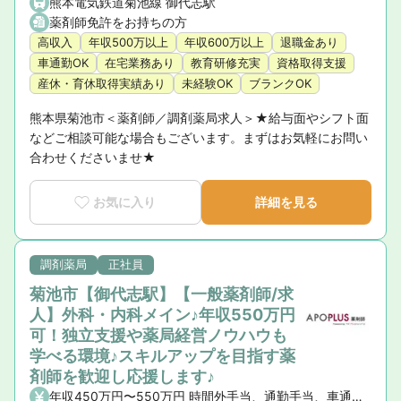
熊本電気鉄道菊池線 御代志駅
薬剤師免許をお持ちの方
高収入
年収500万以上
年収600万以上
退職金あり
車通勤OK
在宅業務あり
教育研修充実
資格取得支援
産休・育休取得実績あり
未経験OK
ブランクOK
熊本県菊池市＜薬剤師／調剤薬局求人＞★給与面やシフト面
などご相談可能な場合もございます。まずはお気軽にお問い
合わせくださいませ★
お気に入り
詳細を見る
調剤薬局
正社員
菊池市【御代志駅】【一般薬剤師/求
人】外科・内科メイン♪年収550万円
可！独立支援や薬局経営ノウハウも
学べる環境♪スキルアップを目指す薬
剤師を歓迎し応援します♪
年収450万円〜550万円 時間外手当、通勤手当、車通勤手当（駐車場・ガソリン代）、職務手当、管理薬剤師手当、薬剤師手当、資格手当、皆勤手当