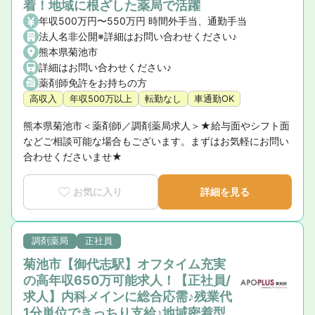
着！地域に根ざした薬局で活躍
年収500万円〜550万円 時間外手当、通勤手当
法人名非公開※詳細はお問い合わせください♪
熊本県菊池市
詳細はお問い合わせください♪
薬剤師免許をお持ちの方
高収入
年収500万以上
転勤なし
車通勤OK
熊本県菊池市＜薬剤師／調剤薬局求人＞★給与面やシフト面
などご相談可能な場合もございます。まずはお気軽にお問い
合わせくださいませ★
お気に入り
詳細を見る
調剤薬局
正社員
菊池市【御代志駅】オフタイム充実
の高年収650万可能求人！【正社員/
求人】内科メインに総合応需♪残業代
1分単位できっちり支給♪地域密着型