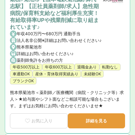
志駅】【正社員薬剤師/求人】急性期
病院/保育料支給など福利厚生充実！
有給取得率UPや残業削減に取り組ま
れています♪
年収400万円〜680万円 通勤手当
法人名非公開※詳細はお問い合わせください♪
熊本県菊池市
詳細はお問い合わせください♪
薬剤師免許をお持ちの方
年収500万以上
年収600万以上
退職金あり
転勤なし
車通勤OK
産休・育休取得実績あり
未経験OK
ブランクOK
熊本県菊池市＜薬剤師／医療機関（病院・クリニック等）求
人＞★給与面やシフト面などご相談可能な場合もございま
す。まずはお気軽にお問い合わせくださいませ★
お気に入り
詳細を見る