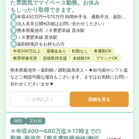
た雰囲気でマイペース勤務。お休み
もしっかり取得できます。
年収450万円〜570万円 時間外手当、通勤手当、薬剤師手当
法人名非公開※詳細はお問い合わせください♪
熊本県菊池市 ＪＲ豊肥本線 原水駅
ＪＲ豊肥本線 原水駅
薬剤師免許をお持ちの方
年収500万以上
退職金あり
転勤なし
車通勤OK
教育研修充実
資格取得支援
未経験OK
ブランクOK
熊本県菊池市＜薬剤師／調剤薬局求人＞★給与面やシフト面
などご相談可能な場合もございます。まずはお気軽にお問い
合わせくださいませ★
お気に入り
詳細を見る
病院
正社員
☆年収400〜680万迄☆17時までの
勤務♪菊池市【熊本電鉄菊池線/御代