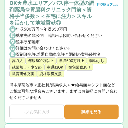
OK★豊水エリア／バス停一体型の調
剤薬局＠胃腸科クリニック門前＜資
格手当多数＞＜在宅に注力＞スキル
を活かして地域貢献◎
年収500万円〜年収650万円
就業先名非公開 ※詳細はお問い合わせください
熊本県菊池市
詳細はお問い合わせください♪
薬剤師免許,普通自動車免許＊調剤の実務経験者
高収入
年収500万以上
年収600万以上
転勤なし
残業無し・少なめ
車通勤OK
在宅業務あり
教育研修充実
資格取得支援
熊本県菊池市＜正社員/薬局求人＞★給与面やシフト面など
ご相談可能な場合もございます。まずはお気軽にお問い合わ
せくださいませ★
お気に入り
詳細を見る