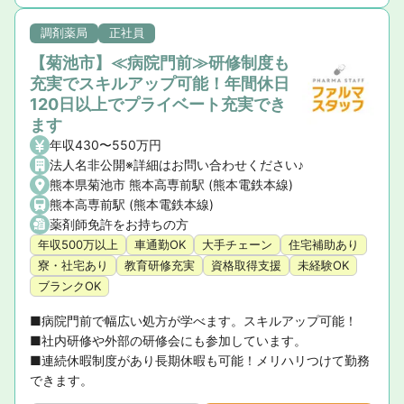
調剤薬局
正社員
【菊池市】≪病院門前≫研修制度も
充実でスキルアップ可能！年間休日
120日以上でプライベート充実でき
ます
年収430〜550万円
法人名非公開※詳細はお問い合わせください♪
熊本県菊池市 熊本高専前駅 (熊本電鉄本線)
熊本高専前駅 (熊本電鉄本線)
薬剤師免許をお持ちの方
年収500万以上
車通勤OK
大手チェーン
住宅補助あり
寮・社宅あり
教育研修充実
資格取得支援
未経験OK
ブランクOK
■病院門前で幅広い処方が学べます。スキルアップ可能！

■社内研修や外部の研修会にも参加しています。

■連続休暇制度があり長期休暇も可能！メリハリつけて勤務
できます。