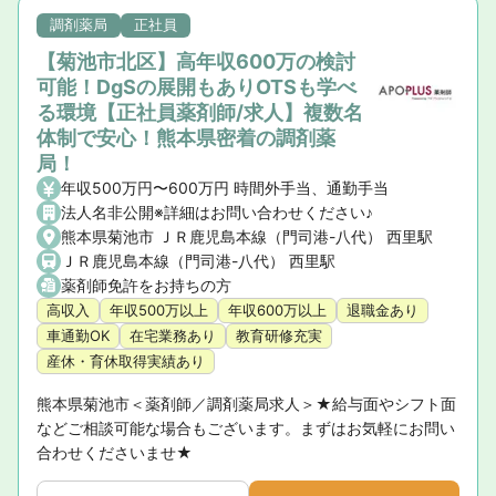
調剤薬局
正社員
【菊池市北区】高年収600万の検討
可能！DgSの展開もありOTSも学べ
る環境【正社員薬剤師/求人】複数名
体制で安心！熊本県密着の調剤薬
局！
年収500万円〜600万円 時間外手当、通勤手当
法人名非公開※詳細はお問い合わせください♪
熊本県菊池市 ＪＲ鹿児島本線（門司港-八代） 西里駅
ＪＲ鹿児島本線（門司港-八代） 西里駅
薬剤師免許をお持ちの方
高収入
年収500万以上
年収600万以上
退職金あり
車通勤OK
在宅業務あり
教育研修充実
産休・育休取得実績あり
熊本県菊池市＜薬剤師／調剤薬局求人＞★給与面やシフト面
などご相談可能な場合もございます。まずはお気軽にお問い
合わせくださいませ★