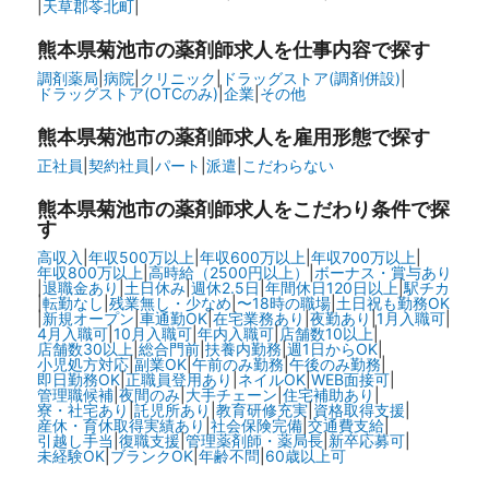
|
天草郡苓北町
|
熊本県菊池市の
薬剤師求人を仕事内容で探す
調剤薬局
|
病院
|
クリニック
|
ドラッグストア(調剤併設)
|
ドラッグストア(OTCのみ)
|
企業
|
その他
熊本県菊池市の
薬剤師求人を雇用形態で探す
正社員
|
契約社員
|
パート
|
派遣
|
こだわらない
熊本県菊池市の
薬剤師求人をこだわり条件で探
す
高収入
|
年収500万以上
|
年収600万以上
|
年収700万以上
|
年収800万以上
|
高時給（2500円以上）
|
ボーナス・賞与あり
|
退職金あり
|
土日休み
|
週休2.5日
|
年間休日120日以上
|
駅チカ
|
転勤なし
|
残業無し・少なめ
|
〜18時の職場
|
土日祝も勤務OK
|
新規オープン
|
車通勤OK
|
在宅業務あり
|
夜勤あり
|
1月入職可
|
4月入職可
|
10月入職可
|
年内入職可
|
店舗数10以上
|
店舗数30以上
|
総合門前
|
扶養内勤務
|
週1日からOK
|
小児処方対応
|
副業OK
|
午前のみ勤務
|
午後のみ勤務
|
即日勤務OK
|
正職員登用あり
|
ネイルOK
|
WEB面接可
|
管理職候補
|
夜間のみ
|
大手チェーン
|
住宅補助あり
|
寮・社宅あり
|
託児所あり
|
教育研修充実
|
資格取得支援
|
産休・育休取得実績あり
|
社会保険完備
|
交通費支給
|
引越し手当
|
復職支援
|
管理薬剤師・薬局長
|
新卒応募可
|
未経験OK
|
ブランクOK
|
年齢不問
|
60歳以上可