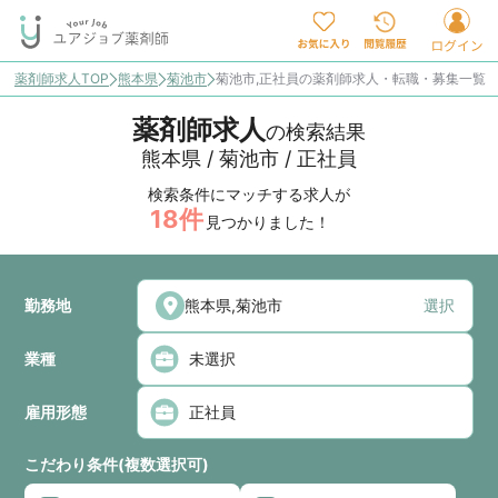
薬剤師求人TOP
熊本県
菊池市
菊池市,正社員の薬剤師求人・転職・募集一覧
薬剤師求人
の検索結果
熊本県 / 菊池市 / 正社員
検索条件にマッチする求人が
18
件
見つかりました！
勤務地
選択
業種
雇用形態
こだわり条件(複数選択可)