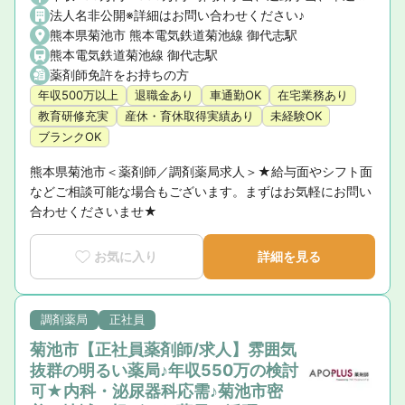
法人名非公開※詳細はお問い合わせください♪
熊本県菊池市 熊本電気鉄道菊池線 御代志駅
熊本電気鉄道菊池線 御代志駅
薬剤師免許をお持ちの方
年収500万以上
退職金あり
車通勤OK
在宅業務あり
教育研修充実
産休・育休取得実績あり
未経験OK
ブランクOK
熊本県菊池市＜薬剤師／調剤薬局求人＞★給与面やシフト面
などご相談可能な場合もございます。まずはお気軽にお問い
合わせくださいませ★
お気に入り
詳細を見る
調剤薬局
正社員
菊池市【正社員薬剤師/求人】雰囲気
抜群の明るい薬局♪年収550万の検討
可★内科・泌尿器科応需♪菊池市密