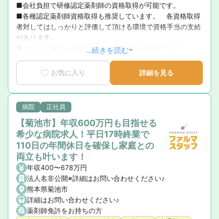
■会社負担で研修認定薬剤師の資格取得が可能です。

■各種認定薬剤師資格取得も推奨しています。　各資格取得
者対してはしっかりと評価して頂ける環境で資格手当の支給
があります。

■グループ内で一番最初にできた歴史ある店舗です！
...続きを読む
お気に入り
詳細を見る
病院
正社員
【菊池市】年収600万円も目指せる
希少な病院求人！平日17時終業で
110日の年間休日を確保し家庭との
両立も叶います！
年収400〜678万円
法人名非公開※詳細はお問い合わせください♪
熊本県菊池市
詳細はお問い合わせください♪
薬剤師免許をお持ちの方