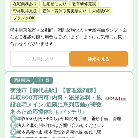
在宅業務あり
住宅補助あり
教育研修充実
資格取得支援
産休・育休取得実績あり
未経験OK
ブランクOK
熊本県菊池市＜薬剤師／調剤薬局求人＞★給与面やシフト面
などご相談可能な場合もございます。まずはお気軽にお問い
合わせくださいませ★
お気に入り
詳細を見る
調剤薬局
正社員
菊池市【御代志駅】【管理薬剤師】
年収600万円可♪内科・泌尿器科・施
設在宅メイン♪近隣に系列店舗が複数
あるため応援体制もバッチリ♪
年収550万円〜600万円 時間外手当、通勤手当、管理薬剤師手当、薬剤師手当
法人名非公開※詳細はお問い合わせください♪
熊本県菊池市 熊本電気鉄道菊池線 御代志駅