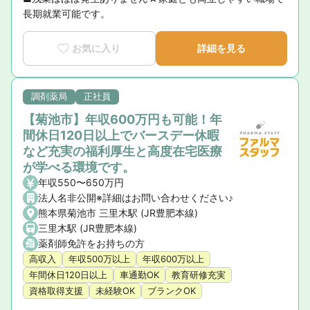
長期就業可能です。
お気に入り
詳細を見る
調剤薬局
正社員
【菊池市】年収600万円も可能！年
間休日120日以上でバースデー休暇
など充実の福利厚生と高度在宅医療
が学べる環境です。
年収550〜650万円
法人名非公開※詳細はお問い合わせください♪
熊本県菊池市 三里木駅 (JR豊肥本線)
三里木駅 (JR豊肥本線)
薬剤師免許をお持ちの方
高収入
年収500万以上
年収600万以上
年間休日120日以上
車通勤OK
教育研修充実
資格取得支援
未経験OK
ブランクOK