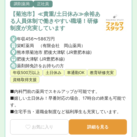
調剤薬局
正社員
【菊池市】≪貴重/土日休み≫余裕あ
る人員体制で働きやすい職場！研修
制度が充実しています
年収456〜586万円
栄町薬局 （有限会社 岡山薬局）
熊本県菊池市 肥後大津駅 (JR豊肥本線)
肥後大津駅 (JR豊肥本線)
薬剤師免許をお持ちの方
年収500万以上
土日休み
車通勤OK
教育研修充実
資格取得支援
■内科門前の薬局でスキルアップが可能です。

■嬉しい土日休み！早番対応の場合、17時台の終業も可能で
す。

■住宅手当・退職金制度など福利厚生も充実しています。
お気に入り
詳細を見る