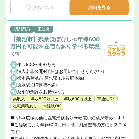
お気に入り
詳細を見る
調剤薬局
正社員
【菊池市】残業ほぼなし≪年棒600
万円も可能≫在宅もあり学べる環境
です
年収500〜600万円
法人名非公開※詳細はお問い合わせください♪
熊本県菊池市 原水駅 (JR豊肥本線)
原水駅 (JR豊肥本線)
薬剤師免許をお持ちの方
高収入
年収500万以上
年収600万以上
車通勤OK
在宅業務あり
未経験OK
■内科+広域の他に在宅業務あり☆幅広い経験が積めます！

■ご経験により年俸600万円可能！月給重視の方にオススメ
です♪

■残業はほぼ発生ありません☆家庭とも両立しやすい職場で