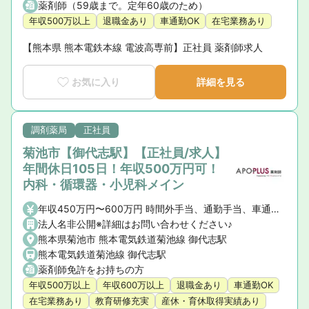
薬剤師（59歳まで。定年60歳のため）
年収500万以上
退職金あり
車通勤OK
在宅業務あり
【熊本県 熊本電鉄本線 電波高専前】正社員 薬剤師求人
お気に入り
詳細を見る
調剤薬局
正社員
菊池市【御代志駅】【正社員/求人】
年間休日105日！年収500万円可！
内科・循環器・小児科メイン
年収450万円〜600万円 時間外手当、通勤手当、車通勤手当（駐車場・ガソリン代）、薬剤師手当、住宅手当（社宅含）、皆勤手当
法人名非公開※詳細はお問い合わせください♪
熊本県菊池市 熊本電気鉄道菊池線 御代志駅
熊本電気鉄道菊池線 御代志駅
薬剤師免許をお持ちの方
年収500万以上
年収600万以上
退職金あり
車通勤OK
在宅業務あり
教育研修充実
産休・育休取得実績あり