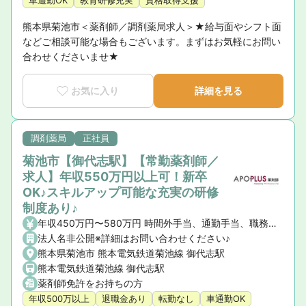
車通勤OK
教育研修充実
資格取得支援
熊本県菊池市＜薬剤師／調剤薬局求人＞★給与面やシフト面
などご相談可能な場合もございます。まずはお気軽にお問い
合わせくださいませ★
お気に入り
詳細を見る
調剤薬局
正社員
菊池市【御代志駅】【常勤薬剤師／
求人】年収550万円以上可！新卒
OK♪スキルアップ可能な充実の研修
制度あり♪
年収450万円〜580万円 時間外手当、通勤手当、職務手当、住宅手当（社宅含）、家族手当
法人名非公開※詳細はお問い合わせください♪
熊本県菊池市 熊本電気鉄道菊池線 御代志駅
熊本電気鉄道菊池線 御代志駅
薬剤師免許をお持ちの方
年収500万以上
退職金あり
転勤なし
車通勤OK