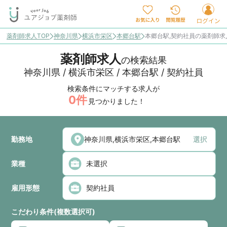
薬剤師求人TOP
神奈川県
横浜市栄区
本郷台駅
本郷台駅,契約社員の薬剤師
薬剤師求人
の検索結果
神奈川県 / 横浜市栄区 / 本郷台駅 / 契約社員
検索条件にマッチする求人が
0
件
見つかりました！
勤務地
選択
業種
雇用形態
こだわり条件(複数選択可)