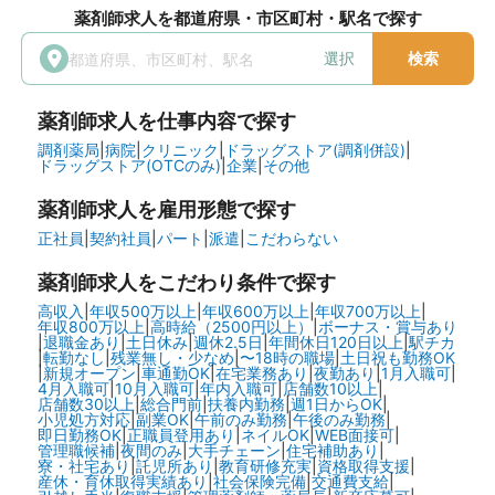
薬剤師求人を都道府県・市区町村・駅名で探す
選択
検索
薬剤師求人を仕事内容で探す
調剤薬局
|
病院
|
クリニック
|
ドラッグストア(調剤併設)
|
ドラッグストア(OTCのみ)
|
企業
|
その他
薬剤師求人を雇用形態で探す
正社員
|
契約社員
|
パート
|
派遣
|
こだわらない
薬剤師求人をこだわり条件で探す
高収入
|
年収500万以上
|
年収600万以上
|
年収700万以上
|
年収800万以上
|
高時給（2500円以上）
|
ボーナス・賞与あり
|
退職金あり
|
土日休み
|
週休2.5日
|
年間休日120日以上
|
駅チカ
|
転勤なし
|
残業無し・少なめ
|
〜18時の職場
|
土日祝も勤務OK
|
新規オープン
|
車通勤OK
|
在宅業務あり
|
夜勤あり
|
1月入職可
|
4月入職可
|
10月入職可
|
年内入職可
|
店舗数10以上
|
店舗数30以上
|
総合門前
|
扶養内勤務
|
週1日からOK
|
小児処方対応
|
副業OK
|
午前のみ勤務
|
午後のみ勤務
|
即日勤務OK
|
正職員登用あり
|
ネイルOK
|
WEB面接可
|
管理職候補
|
夜間のみ
|
大手チェーン
|
住宅補助あり
|
寮・社宅あり
|
託児所あり
|
教育研修充実
|
資格取得支援
|
産休・育休取得実績あり
|
社会保険完備
|
交通費支給
|