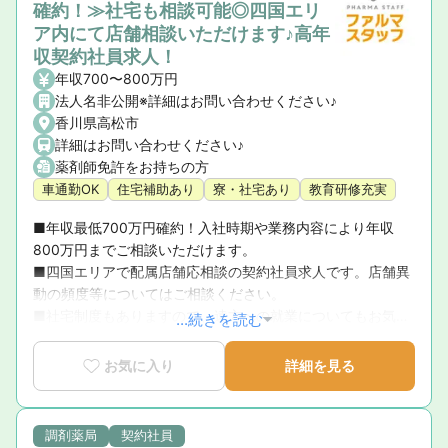
確約！≫社宅も相談可能◎四国エリ
ア内にて店舗相談いただけます♪高年
収契約社員求人！
年収700〜800万円
法人名非公開※詳細はお問い合わせください♪
香川県高松市
詳細はお問い合わせください♪
薬剤師免許をお持ちの方
車通勤OK
住宅補助あり
寮・社宅あり
教育研修充実
■年収最低700万円確約！入社時期や業務内容により年収
800万円までご相談いただけます。

■四国エリアで配属店舗応相談の契約社員求人です。店舗異
動の頻度等についてはご相談ください。

■社宅制度もありますので、遠方への就業についてもお気軽
...続きを読む
にご相談ください。
お気に入り
詳細を見る
調剤薬局
契約社員