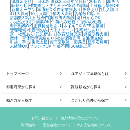
|
退職金あり
|
土日休み
|
週休2.5日
|
年間休日120日以上
|
駅チカ
|
転勤なし
|
残業無し・少なめ
|
〜18時の職場
|
土日祝も勤務OK
|
新規オープン
|
車通勤OK
|
在宅業務あり
|
夜勤あり
|
1月入職可
|
4月入職可
|
10月入職可
|
年内入職可
|
店舗数10以上
|
店舗数30以上
|
総合門前
|
扶養内勤務
|
週1日からOK
|
小児処方対応
|
副業OK
|
午前のみ勤務
|
午後のみ勤務
|
即日勤務OK
|
正職員登用あり
|
ネイルOK
|
WEB面接可
|
管理職候補
|
夜間のみ
|
大手チェーン
|
住宅補助あり
|
寮・社宅あり
|
託児所あり
|
教育研修充実
|
資格取得支援
|
産休・育休取得実績あり
|
社会保険完備
|
交通費支給
|
引越し手当
|
復職支援
|
管理薬剤師・薬局長
|
新卒応募可
|
未経験OK
|
ブランクOK
|
年齢不問
|
60歳以上可
トップページ
ユアジョブ薬剤師とは
都道府県から探す
路線駅名から探す
働き方から探す
こだわり条件から探す
お問い合わせ
｜
個人情報の取扱について
利用規約
｜
運営会社について
｜
求人広告掲載について