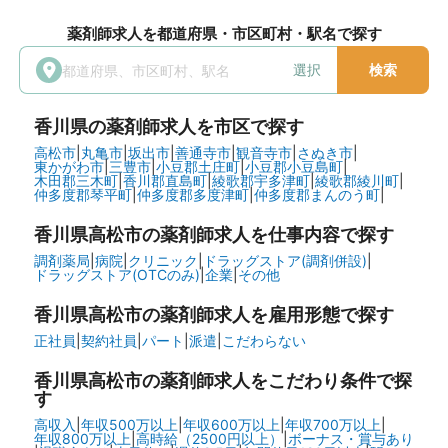
薬剤師求人を都道府県・市区町村・駅名で探す
選択
検索
香川県
の薬剤師求人を市区で探す
高松市
|
丸亀市
|
坂出市
|
善通寺市
|
観音寺市
|
さぬき市
|
東かがわ市
|
三豊市
|
小豆郡土庄町
|
小豆郡小豆島町
|
木田郡三木町
|
香川郡直島町
|
綾歌郡宇多津町
|
綾歌郡綾川町
|
仲多度郡琴平町
|
仲多度郡多度津町
|
仲多度郡まんのう町
|
香川県高松市の
薬剤師求人を仕事内容で探す
調剤薬局
|
病院
|
クリニック
|
ドラッグストア(調剤併設)
|
ドラッグストア(OTCのみ)
|
企業
|
その他
香川県高松市の
薬剤師求人を雇用形態で探す
正社員
|
契約社員
|
パート
|
派遣
|
こだわらない
香川県高松市の
薬剤師求人をこだわり条件で探
す
高収入
|
年収500万以上
|
年収600万以上
|
年収700万以上
|
年収800万以上
|
高時給（2500円以上）
|
ボーナス・賞与あり