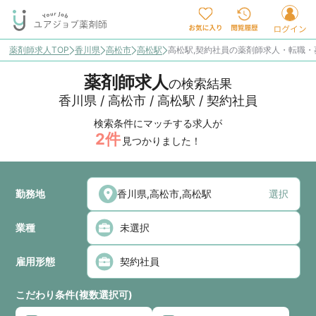
薬剤師求人TOP
香川県
高松市
高松駅
高松駅,契約社員の薬剤師求人・転職・
薬剤師求人
の検索結果
香川県 / 高松市 / 高松駅 / 契約社員
検索条件にマッチする求人が
2
件
見つかりました！
勤務地
選択
業種
雇用形態
こだわり条件(複数選択可)