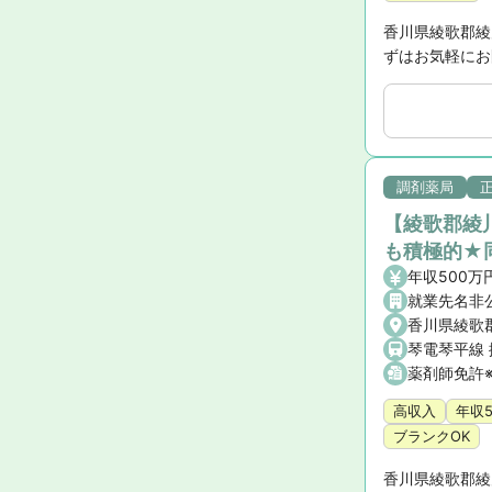
香川県綾歌郡綾
ずはお気軽にお
調剤薬局
【綾歌郡綾
も積極的★
年収500万
就業先名非
香川県綾歌
薬剤師免許
高収入
年収
ブランクOK
香川県綾歌郡綾