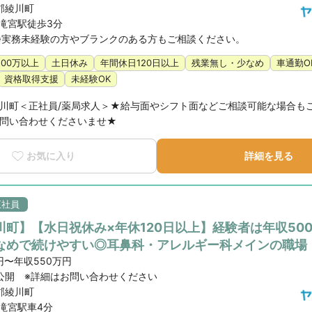
郡綾川町
 滝宮駅徒歩3分
※実務未経験の方やブランクのある方もご相談ください。
500万以上
土日休み
年間休日120日以上
残業無し・少なめ
車通勤O
資格取得支援
未経験OK
川町＜正社員/薬局求人＞★給与面やシフト面などご相談可能な場合も
問い合わせくださいませ★
お気に入り
詳細を見る
正社員
町】【水日祝休み×年休120日以上】経験者は年収500
なめで続けやすい◎耳鼻科・アレルギー科メインの職場
円〜年収550万円
公開 ※詳細はお問い合わせください
郡綾川町
滝宮駅車4分