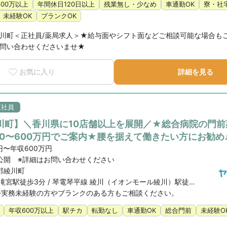
500万以上
年間休日120日以上
残業無し・少なめ
車通勤OK
寮・社
未経験OK
ブランクOK
川町＜正社員/薬局求人＞★給与面やシフト面などご相談可能な場合も
問い合わせくださいませ★
お気に入り
詳細を見る
正社員
川町】＼香川県に10店舗以上を展開／★総合病院の門前
50〜600万円でご案内★腰を据えて働きたい方にお勧め
円〜年収600万円
公開 ※詳細はお問い合わせください
郡綾川町
琴電琴平線 滝宮駅徒歩3分 / 琴電琴平線 綾川（イオンモール綾川）駅徒歩13分
※実務未経験の方やブランクのある方もご相談ください。
年収600万以上
駅チカ
転勤なし
車通勤OK
総合門前
未経験O