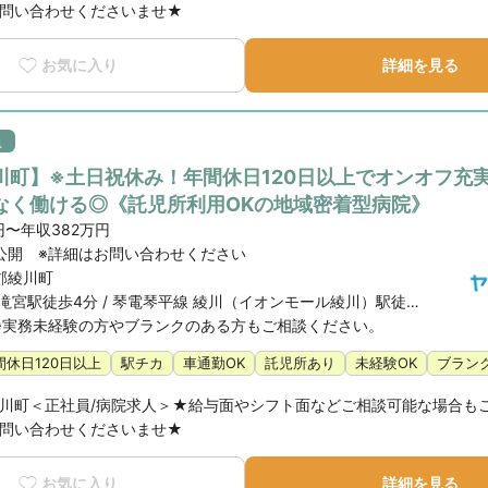
問い合わせくださいませ★
お気に入り
詳細を見る
員
川町】※土日祝休み！年間休日120日以上でオンオフ充実
なく働ける◎《託児所利用OKの地域密着型病院》
円〜年収382万円
公開 ※詳細はお問い合わせください
郡綾川町
琴電琴平線 滝宮駅徒歩4分 / 琴電琴平線 綾川（イオンモール綾川）駅徒歩13分
※実務未経験の方やブランクのある方もご相談ください。
間休日120日以上
駅チカ
車通勤OK
託児所あり
未経験OK
ブランク
川町＜正社員/病院求人＞★給与面やシフト面などご相談可能な場合も
問い合わせくださいませ★
お気に入り
詳細を見る