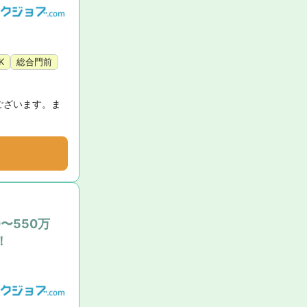
K
総合門前
ございます。ま
〜550万
！