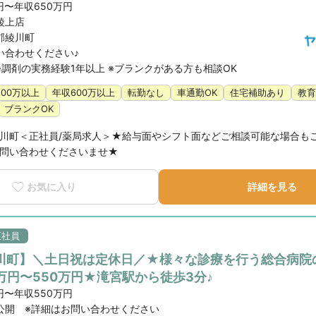
円〜年収650万円
綾上店
郡綾川町
い合わせください♪
※調剤の実務経験1年以上 ※ブランクがある方も相談OK
500万以上
年収600万以上
転勤なし
車通勤OK
住宅補助あり
教育
ブランクOK
川町＜正社員/薬局求人＞★給与面やシフト面などご相談可能な場合も
問い合わせくださいませ★
お気に入り
詳細を見る
正社員
川町】＼土日祝は定休日／★様々な診療を行う総合病院
万円〜550万円★滝宮駅から徒歩3分♪
円〜年収550万円
公開 ※詳細はお問い合わせください