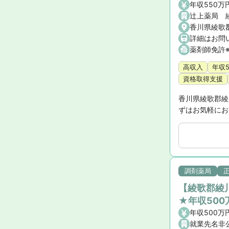
年収550万
辻上薬局 
香川県綾歌
詳細はお問
薬剤師免許
高収入
年収
資格取得支援
香川県綾歌郡綾
ずはお気軽にお
調剤薬局
【綾歌郡綾
★年収500
年収500万
就業先名非