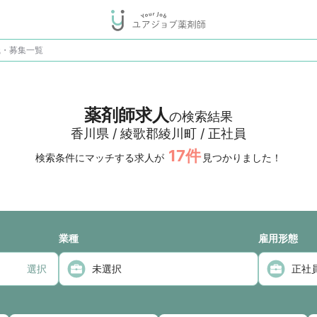
職・募集一覧
薬剤師求人
の検索結果
香川県 / 綾歌郡綾川町 / 正社員
17
件
検索条件にマッチする求人が
見つかりました！
業種
雇用形態
選択