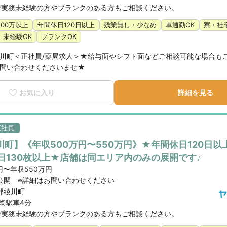
※実務未経験の方やブランクのある方もご相談ください。
500万以上
年間休日120日以上
残業無し・少なめ
車通勤OK
寮・社
未経験OK
ブランクOK
川町＜正社員/薬局求人＞★給与面やシフト面などご相談可能な場合も
問い合わせくださいませ★
お気に入り
詳細を見る
正社員
川町】《年収500万円〜550万円》★年間休日120日以
1日130枚以上★店舗は同エリア内のみの展開です♪
円〜年収550万円
公開 ※詳細はお問い合わせください
郡綾川町
陶駅車4分
※実務未経験の方やブランクのある方もご相談ください。