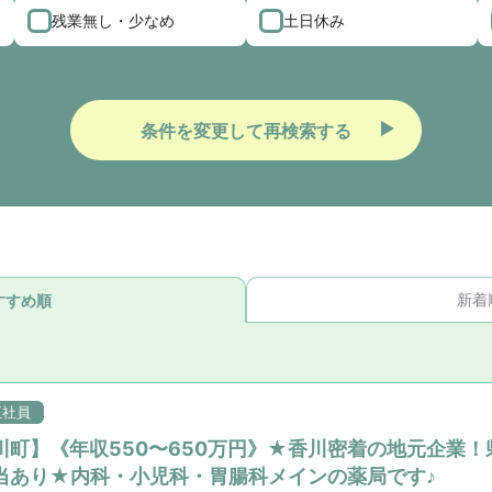
残業無し・少なめ
土日休み
条件を変更して再検索する
新着
すすめ順
正社員
川町】《年収550〜650万円》★香川密着の地元企業！
当あり★内科・小児科・胃腸科メインの薬局です♪