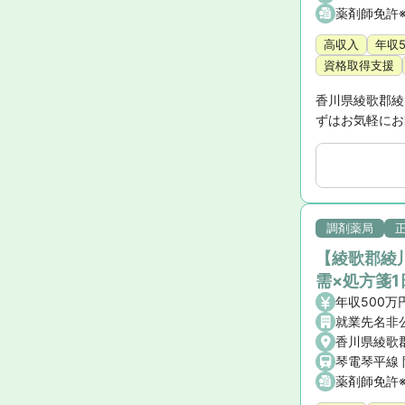
薬剤師免許
高収入
年収
資格取得支援
香川県綾歌郡綾
ずはお気軽にお
調剤薬局
【綾歌郡綾
需×処方箋
年収500万
就業先名非
香川県綾歌
琴電琴平線 
薬剤師免許