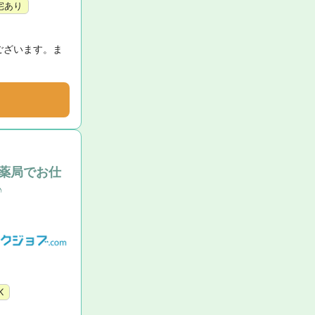
宅あり
ございます。ま
薬局でお仕
♪
K