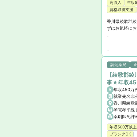
高収入
年収
資格取得支援
香川県綾歌郡綾
ずはお気軽にお
調剤薬局
【綾歌郡綾
事★年収4
年収450万
就業先名非
香川県綾歌
薬剤師免許
年収500万以上
ブランクOK