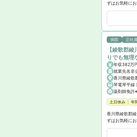
ずはお気軽にお
病院
正社
【綾歌郡綾
りでも無理
年収382万
就業先名非
香川県綾歌
薬剤師免許
土日休み
年
香川県綾歌郡綾
ずはお気軽にお