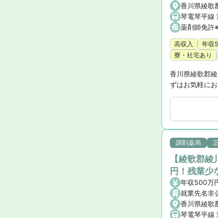
香川県綾歌
琴電琴平線
薬剤師免許
高収入
年収
寮・社宅あり
香川県綾歌郡綾
ずはお気軽にお
調剤薬局
【綾歌郡綾川
円！残業少
年収500万
就業先名非
香川県綾歌
琴電琴平線 