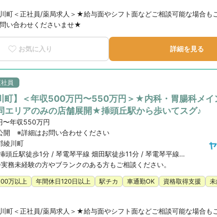
川町＜正社員/薬局求人＞★給与面やシフト面などご相談可能な場合も
問い合わせくださいませ★
お気に入り
詳細を見る
正社員
川町】＜年収500万円〜550万円＞★内科・胃腸科メイ
同エリアのみの店舗展開★挿頭丘駅から歩いてスグ♪
円〜年収550万円
公開 ※詳細はお問い合わせください
郡綾川町
琴電琴平線 挿頭丘駅徒歩1分 / 琴電琴平線 畑田駅徒歩11分 / 琴電琴平線 岡本駅徒歩16分
※実務未経験の方やブランクのある方もご相談ください。
500万以上
年間休日120日以上
駅チカ
車通勤OK
資格取得支援
未
川町＜正社員/薬局求人＞★給与面やシフト面などご相談可能な場合も