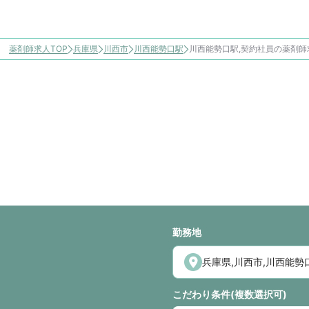
薬剤師求人TOP
兵庫県
川西市
川西能勢口駅
川西能勢口駅,契約社員の薬剤
勤務地
こだわり条件(複数選択可)