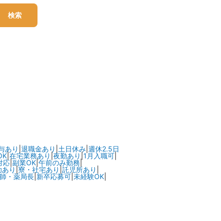
検索
与あり
|
退職金あり
|
土日休み
|
週休2.5日
OK
|
在宅業務あり
|
夜勤あり
|
1月入職可
|
対応
|
副業OK
|
午前のみ勤務
|
助あり
|
寮・社宅あり
|
託児所あり
|
師・薬局長
|
新卒応募可
|
未経験OK
|