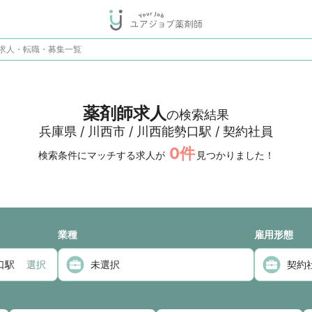
師求人・転職・募集一覧
薬剤師求人
の検索結果
兵庫県 / 川西市 / 川西能勢口駅 / 契約社員
0
件
検索条件にマッチする求人が
見つかりました！
業種
雇用形態
選択