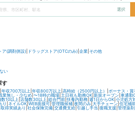
選択
ア(調剤併設)
|
ドラッグストア(OTCのみ)
|
企業
|
その他
ない
探す
|
年収700万以上
|
年収800万以上
|
高時給（2500円以上）
|
ボーナス・賞
残業無し・少なめ
|
〜18時の職場
|
土日祝も勤務OK
|
新規オープン
|
車通勤
舗数10以上
|
店舗数30以上
|
総合門前
|
扶養内勤務
|
週1日からOK
|
小児処方
あり
|
ネイルOK
|
WEB面接可
|
管理職候補
|
夜間のみ
|
大手チェーン
|
住宅補
休取得実績あり
|
社会保険完備
|
交通費支給
|
引越し手当
|
復職支援
|
管理薬剤