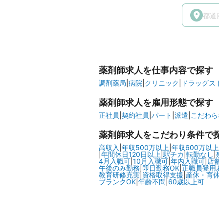
薬剤師求人を仕事内容で探す
調剤薬局
|
病院
|
クリニック
|
ドラッグスト
薬剤師求人を雇用形態で探す
正社員
|
契約社員
|
パート
|
派遣
|
こだわら
薬剤師求人をこだわり条件で
高収入
|
年収500万以上
|
年収600万以上
|
年間休日120日以上
|
駅チカ
|
転勤なし
|
4月入職可
|
10月入職可
|
年内入職可
|
店
午後のみ勤務
|
即日勤務OK
|
正職員登用
教育研修充実
|
資格取得支援
|
産休・育
ブランクOK
|
年齢不問
|
60歳以上可