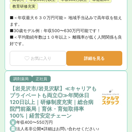
教育研修充実
■＜年収最大６３０万円可能＞ 地域手当込みで高年収を狙え
ます。

■30歳モデル例：年収500〜630万円可能です！

■＜平均勤続年数は１０年以上＞ 離職率が低く人間関係も良
好です。
お気に入り
詳細を見る
調剤薬局
正社員
【岩見沢市/岩見沢駅】≪キャリアも
プライベートも両立◎≫年間休日
120日以上｜研修制度充実｜総合病
院門前薬局｜育休・育短取得率
100%｜経営安定チェーン
年収400〜550万円
法人名非公開※詳細はお問い合わせください♪