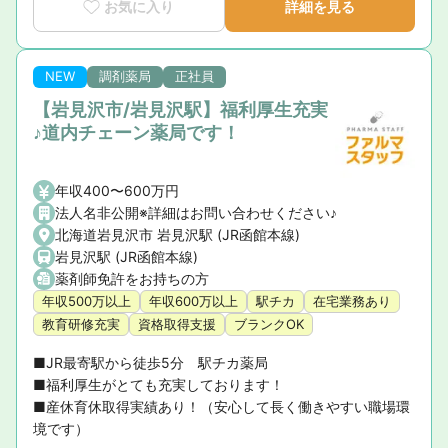
お気に入り
詳細を見る
NEW
調剤薬局
正社員
【岩見沢市/岩見沢駅】福利厚生充実
♪道内チェーン薬局です！
年収400〜600万円
法人名非公開※詳細はお問い合わせください♪
北海道岩見沢市 岩見沢駅 (JR函館本線)
岩見沢駅 (JR函館本線)
薬剤師免許をお持ちの方
年収500万以上
年収600万以上
駅チカ
在宅業務あり
教育研修充実
資格取得支援
ブランクOK
■JR最寄駅から徒歩5分　駅チカ薬局

■福利厚生がとても充実しております！

■産休育休取得実績あり！（安心して長く働きやすい職場環
境です）