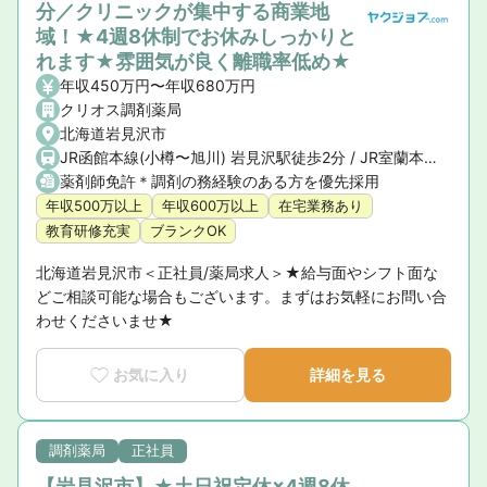
分／クリニックが集中する商業地
域！★4週8休制でお休みしっかりと
れます★雰囲気が良く離職率低め★
年収450万円〜年収680万円
クリオス調剤薬局
北海道岩見沢市
JR函館本線(小樽〜旭川) 岩見沢駅徒歩2分 / JR室蘭本線(苫小牧〜岩見沢) 岩見沢駅徒歩2分
薬剤師免許＊調剤の務経験のある方を優先採用
年収500万以上
年収600万以上
在宅業務あり
教育研修充実
ブランクOK
北海道岩見沢市＜正社員/薬局求人＞★給与面やシフト面な
どご相談可能な場合もございます。まずはお気軽にお問い合
わせくださいませ★
お気に入り
詳細を見る
調剤薬局
正社員
【岩見沢市】★土日祝定休×4週8休