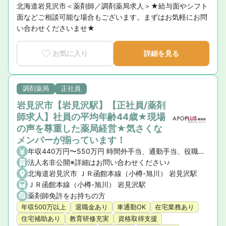
北海道岩見沢市＜薬剤師／調剤薬局求人＞★給与面やシフト
面などご相談可能な場合もございます。まずはお気軽にお問
い合わせくださいませ★
お気に入り
詳細を見る
調剤薬局
正社員
岩見沢市【岩見沢駅】【正社員/薬剤
師求人】社員の平均年齢44歳★現場
の声を尊重した薬局経営★気さくな
メンバーが揃っています！
年収440万円〜550万円 時間外手当、通勤手当、役職手当、薬剤師手当、地域手当、住宅手当（社宅含）
法人名非公開※詳細はお問い合わせください♪
北海道岩見沢市 ＪＲ函館本線（小樽-旭川） 岩見沢駅
ＪＲ函館本線（小樽-旭川） 岩見沢駅
薬剤師免許をお持ちの方
年収500万以上
退職金あり
車通勤OK
在宅業務あり
住宅補助あり
教育研修充実
資格取得支援