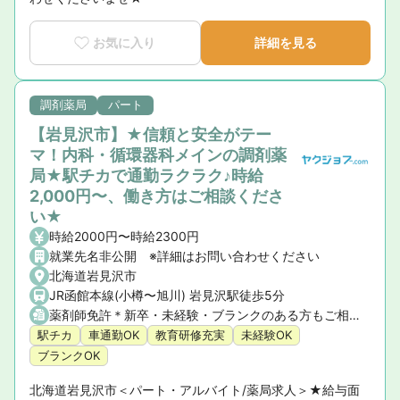
お気に入り
詳細を見る
調剤薬局
パート
【岩見沢市】★信頼と安全がテー
マ！内科・循環器科メインの調剤薬
局★駅チカで通勤ラクラク♪時給
2,000円〜、働き方はご相談くださ
い★
時給2000円〜時給2300円
就業先名非公開 ※詳細はお問い合わせください
北海道岩見沢市
JR函館本線(小樽〜旭川) 岩見沢駅徒歩5分
薬剤師免許＊新卒・未経験・ブランクのある方もご相談ください
駅チカ
車通勤OK
教育研修充実
未経験OK
ブランクOK
北海道岩見沢市＜パート・アルバイト/薬局求人＞★給与面