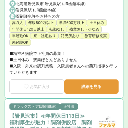
北海道岩見沢市 岩見沢駅 (JR函館本線)
岩見沢駅 (JR函館本線)
薬剤師免許をお持ちの方
高収入
年収500万以上
年収600万以上
土日休み
年間休日120日以上
転勤なし
残業無し・少なめ
車通勤OK
寮・社宅あり
託児所あり
教育研修充実
未経験OK
■精神科病院で正社員の募集！

■土日休み　残業ほとんどありません

■入院・外来の調剤業務、入院患者さんへの薬剤指導を行っ
ていただきます
お気に入り
詳細を見る
ドラッグストア(調剤併設)
正社員
【岩見沢市】≪年間休日113日≫
福利厚生が魅力！調剤併設店 調剤