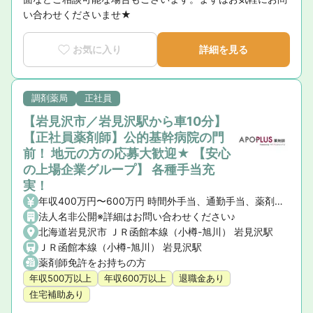
い合わせくださいませ★
お気に入り
詳細を見る
調剤薬局
正社員
【岩見沢市／岩見沢駅から車10分】
【正社員薬剤師】公的基幹病院の門
前！ 地元の方の応募大歓迎★ 【安心
の上場企業グループ】 各種手当充
実！
年収400万円〜600万円 時間外手当、通勤手当、薬剤師手当、地域手当、住宅手当（社宅含）、家族手当
法人名非公開※詳細はお問い合わせください♪
北海道岩見沢市 ＪＲ函館本線（小樽-旭川） 岩見沢駅
ＪＲ函館本線（小樽-旭川） 岩見沢駅
薬剤師免許をお持ちの方
年収500万以上
年収600万以上
退職金あり
住宅補助あり