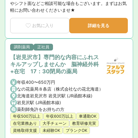
やシフト面などご相談可能な場合もございます。まずはお気
軽にお問い合わせくださいませ★
お気に入り
詳細を見る
調剤薬局
正社員
【岩見沢市】専門的な内容にふれス
キルアップしませんか 脳神経外科
+在宅 17：30閉局の薬局
年収400〜650万円
なの花薬局８条店（株式会社なの花北海道）
北海道岩見沢市 岩見沢駅 (JR函館本線)
岩見沢駅 (JR函館本線)
薬剤師免許をお持ちの方
年収500万以上
年収600万以上
車通勤OK
在宅業務あり
大手チェーン
教育研修充実
資格取得支援
未経験OK
ブランクOK