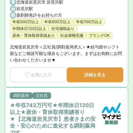
北海道岩見沢市 岩見沢駅
岩見沢駅
薬剤師免許をお持ちの方
年収500万以上
年収600万以上
年収700万以上
年間休日120日以上
住宅補助あり
産休・育休取得実績あり
社会保険完備
ブランクOK
北海道岩見沢市＜正社員/調剤薬局求人＞★給与面やシフト
面などご相談可能な場合もございます。まずはお気軽にお問
い合わせくださいませ★
お気に入り
詳細を見る
調剤薬局
正社員
★年収743万円可★年間休日120日
以上★産休・育休取得実績有り
★【北海道岩見沢市】患者さまの安
全・安心のために進化する調剤薬局
です。