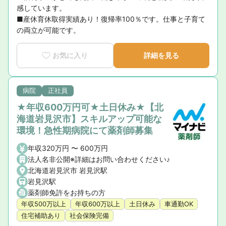
感しています。

■産休育休取得実績あり！復帰率100％です。仕事と子育て
の両立が可能です。
お気に入り
詳細を見る
病院
正社員
★年収600万円可★土日休み★【北
海道岩見沢市】スキルアップ可能な
環境！急性期病院にて薬剤師募集
年収320万円 〜 600万円
法人名非公開※詳細はお問い合わせください♪
北海道岩見沢市 岩見沢駅
岩見沢駅
薬剤師免許をお持ちの方
年収500万以上
年収600万以上
土日休み
車通勤OK
住宅補助あり
社会保険完備