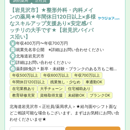
調剤薬局
正社員
【岩見沢市】★整形外科・内科メイ
ンの薬局★年間休日120日以上×多様
なスキルアップ支援あり×安定感バ
ッチリの大手です★【岩見沢バイパ
ス沿い】
年収400万円〜年収700万円
就業先名非公開 ※詳細はお問い合わせください
北海道岩見沢市
詳細はお問い合わせください♪
薬剤師免許＊新卒・未経験・ブランクのある方もご相談ください
年収500万以上
年収600万以上
年収700万以上
年間休日120日以上
残業無し・少なめ
車通勤OK
在宅業務あり
大手チェーン
住宅補助あり
教育研修充実
資格取得支援
未経験OK
ブランクOK
北海道岩見沢市＜正社員/薬局求人＞★給与面やシフト面な
どご相談可能な場合もございます。まずはお気軽にお問い合
わせくださいませ★