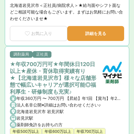
北海道岩見沢市＜正社員/病院求人＞★給与面やシフト面な
どご相談可能な場合もございます。まずはお気軽にお問い合
わせくださいませ★
お気に入り
詳細を見る
調剤薬局
正社員
★年収700万円可★年間休日120日
以上★産休・育休取得実績有り
★【北海道岩見沢市】様々な店舗形
態で幅広いキャリアが選択可能◎福
利厚生・研修制度も充実♪
年収360万円 〜 700万円 【昇給】年1回 【賞与】年2回（6月／12月）※支給額は個人評価、支店業績、会社業績により決定
法人名非公開※詳細はお問い合わせください♪
北海道岩見沢市 岩見沢駅
岩見沢駅
薬剤師免許をお持ちの方
年収500万以上
年収600万以上
年収700万以上