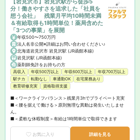
【岩見沢市】岩見沢駅から徒歩5
分！働きやすさを追求した「社員を
想う会社」 残業月平均10時間未満
＆有給取得も1時間単位！薬局含めた
「3つの事業」を展開
年収500〜750万円
法人名非公開※詳細はお問い合わせください♪
北海道岩見沢市 岩見沢駅 (JR函館本線)
岩見沢駅 (JR函館本線)
薬剤師免許をお持ちの方
高収入
年収500万以上
年収600万以上
年収700万以上
駅チカ
転勤なし
車通勤OK
在宅業務あり
教育研修充実
資格取得支援
■＜ワークライフバランス＞残業月3hでプライベート充実

■＜腰を据えて働ける＞原則無理な異動は発生いたしませ
ん。

■＜柔軟な休暇制度＞有給は1時間単位で取得できます
お気に入り
詳細を見る