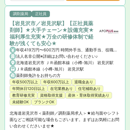
調剤薬局
正社員
【岩見沢市／岩見沢駅】【正社員薬
剤師】★大手チェーン★設備充実★
福利厚生充実★万全の研修体制で経
験が浅くても安心★
年収419万円〜600万円 時間外手当、通勤手当、役職手当、薬剤師手当、地域手当、住宅手当（社宅含）、家族手当
法人名非公開※詳細はお問い合わせください♪
北海道岩見沢市 ＪＲ函館本線（小樽-旭川） 岩見沢駅
ＪＲ函館本線（小樽-旭川） 岩見沢駅
薬剤師免許をお持ちの方
年収500万以上
年収600万以上
退職金あり
年間休日120日以上
在宅業務あり
住宅補助あり
教育研修充実
資格取得支援
産休・育休取得実績あり
未経験OK
ブランクOK
北海道岩見沢市＜薬剤師／調剤薬局求人＞★給与面やシフト
面などご相談可能な場合もございます。まずはお気軽にお問
い合わせくださいませ★