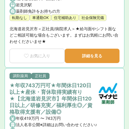
岩見沢駅
薬剤師免許をお持ちの方
転勤なし
車通勤OK
住宅補助あり
社会保険完備
北海道岩見沢市＜正社員/病院求人＞★給与面やシフト面な
どご相談可能な場合もございます。まずはお気軽にお問い合
わせくださいませ★
お気に入り
詳細を見る
調剤薬局
正社員
★年収743万円可★年間休日120日
以上★産休・育休取得実績有り
★【北海道岩見沢市】年間休日120
日以上／研修充実／福利厚生◎／資
格取得支援有／設備◎
年収419万円 〜 743万円
法人名非公開※詳細はお問い合わせください♪