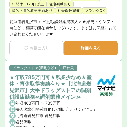
年間休日120日以上
住宅補助あり
産休・育休取得実績あり
社会保険完備
ブランクOK
北海道岩見沢市＜正社員/調剤薬局求人＞★給与面やシフト
面などご相談可能な場合もございます。まずはお気軽にお問
い合わせくださいませ★
お気に入り
詳細を見る
ドラッグストア(調剤併設)
正社員
★年収785万円可★残業少なめ★産
休・育休取得実績有り★【北海道岩
見沢市】大手ドラッグストアの調剤
併設店勤務≪調剤業務メイン≫
年収463万円 〜 785万円
法人名非公開※詳細はお問い合わせください♪
北海道岩見沢市 岩見沢駅
岩見沢駅