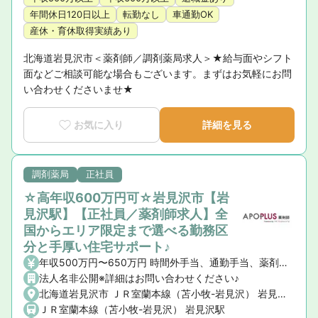
年間休日120日以上
転勤なし
車通勤OK
産休・育休取得実績あり
北海道岩見沢市＜薬剤師／調剤薬局求人＞★給与面やシフト
面などご相談可能な場合もございます。まずはお気軽にお問
い合わせくださいませ★
お気に入り
詳細を見る
調剤薬局
正社員
☆高年収600万円可☆岩見沢市【岩
見沢駅】【正社員／薬剤師求人】全
国からエリア限定まで選べる勤務区
分と手厚い住宅サポート♪
年収500万円〜650万円 時間外手当、通勤手当、薬剤師手当、地域手当
法人名非公開※詳細はお問い合わせください♪
北海道岩見沢市 ＪＲ室蘭本線（苫小牧-岩見沢） 岩見沢駅
ＪＲ室蘭本線（苫小牧-岩見沢） 岩見沢駅