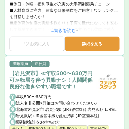
■休日・休暇・福利厚生が充実の大手調剤薬局チェーン！

■人材育成に注力、豊富な研修制度をご用意！ワンランク上
を目指しませんか！

■産休育休制度の実績多数あり！子育て世代になっても安心
して就業できます！ライフスタイルの変化にも柔軟に対応し
...続きを読む
ています。
お気に入り
詳細を見る
調剤薬局
正社員
【岩見沢市】≪年収500〜630万円
可≫転居を伴う異動ナシ！人間関係
良好な働きやすい職場です！
年収500〜630万円
法人名非公開※詳細はお問い合わせください♪
北海道岩見沢市 岩見沢駅 (JR函館本線),岩見沢駅 (JR室蘭本線)
岩見沢駅 (JR函館本線),岩見沢駅 (JR室蘭本線)
薬剤師免許をお持ちの方
高収入
年収500万以上
年収600万以上
車通勤OK