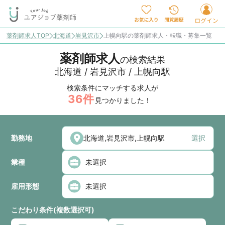
薬剤師求人TOP
北海道
岩見沢市
上幌向駅の薬剤師求人・転職・募集一覧
薬剤師求人
の検索結果
北海道 / 岩見沢市 / 上幌向駅
検索条件にマッチする求人が
36
件
見つかりました！
勤務地
選択
業種
雇用形態
こだわり条件(複数選択可)