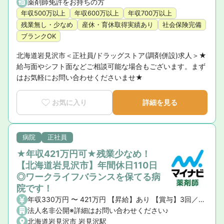
薬剤師免許をお持ちの方
年収500万以上
年収600万以上
年収700万以上
残業無し・少なめ
産休・育休取得実績あり
社会保険完備
ブランクOK
北海道岩見沢市＜正社員/ドラッグストア(調剤併設)求人＞★
給与面やシフト面などご相談可能な場合もございます。まず
はお気軽にお問い合わせくださいませ★
お気に入り
詳細を見る
病院
正社員
★年収421万円可★残業少なめ！
【北海道岩見沢市】年間休日110日
◎ワークライフバランスを保てる病
院です！
年収330万円 〜 421万円 【昇給】あり 【賞与】3回／年（計4.80月分）
法人名非公開※詳細はお問い合わせください♪
北海道岩見沢市 岩見沢駅