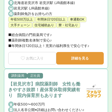
北海道岩見沢市 岩見沢駅 (JR函館本線)
岩見沢駅 (JR函館本線)
薬剤師免許をお持ちの方
年収500万以上
年間休日120日以上
車通勤OK
大手チェーン
住宅補助あり
寮・社宅あり
■総合病院の門前薬局です♪

■薬剤師複数名体制で安心♪

■年間休日120日以上！充実の福利厚生で安心です♪
お気に入り
詳細を見る
調剤薬局
正社員
【岩見沢市】病院薬剤師 女性も働
きやすさ抜群！産休育休取得実績有
り 院内保育所もあります
年収500〜600万円
法人名非公開※詳細はお問い合わせください♪