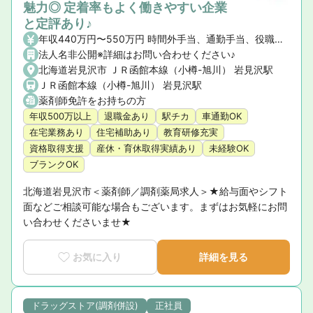
魅力◎ 定着率もよく働きやすい企業
と定評あり♪
年収440万円〜550万円 時間外手当、通勤手当、役職手当、薬剤師手当、地域手当、住宅手当（社宅含）
法人名非公開※詳細はお問い合わせください♪
北海道岩見沢市 ＪＲ函館本線（小樽-旭川） 岩見沢駅
ＪＲ函館本線（小樽-旭川） 岩見沢駅
薬剤師免許をお持ちの方
年収500万以上
退職金あり
駅チカ
車通勤OK
在宅業務あり
住宅補助あり
教育研修充実
資格取得支援
産休・育休取得実績あり
未経験OK
ブランクOK
北海道岩見沢市＜薬剤師／調剤薬局求人＞★給与面やシフト
面などご相談可能な場合もございます。まずはお気軽にお問
い合わせくださいませ★
お気に入り
詳細を見る
ドラッグストア(調剤併設)
正社員