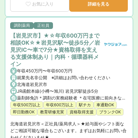
お気に入り
詳細を見る
調剤薬局
正社員
【岩見沢市】★☆年収600万円まで
相談OK☆★岩見沢駅〜徒歩5分／岩
見沢IC〜車で7分★資格取得を支え
る支援体制あり｜内科・循環器科メ
イン
年収450万円〜年収600万円
就業先名非公開 ※詳細はお問い合わせください
北海道岩見沢市
JR函館本線(小樽〜旭川) 岩見沢駅徒歩5分
薬剤師免許＊調剤の実務経験者 ＊在宅医療に前向きな方・歓迎
年収500万以上
年収600万以上
駅チカ
車通勤OK
即日勤務OK
教育研修充実
資格取得支援
ブランクOK
北海道岩見沢市＜正社員/薬局求人＞★給与面やシフト面な
どご相談可能な場合もございます。まずはお気軽にお問い合
わせくださいませ★