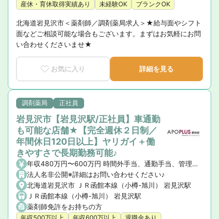
産休・育休取得実績あり
未経験OK
ブランクOK
北海道岩見沢市＜薬剤師／調剤薬局求人＞★給与面やシフト
面などご相談可能な場合もございます。まずはお気軽にお問
い合わせくださいませ★
お気に入り
詳細を見る
調剤薬局
正社員
岩見沢市【岩見沢駅/正社員】車通勤
も可能な店舗★【完全週休２日制／
年間休日120日以上】ヤリガイ＋働
きやすさで長期勤務可能♪
年収480万円〜600万円 時間外手当、通勤手当、管理薬剤師手当
法人名非公開※詳細はお問い合わせください♪
北海道岩見沢市 ＪＲ函館本線（小樽-旭川） 岩見沢駅
ＪＲ函館本線（小樽-旭川） 岩見沢駅
薬剤師免許をお持ちの方
年収500万以上
年収600万以上
退職金あり