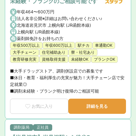
未経験・ブランクのご相談可能です
年収464〜600万円
法人名非公開※詳細はお問い合わせください♪
北海道岩見沢市 上幌向駅 (JR函館本線)
上幌向駅 (JR函館本線)
薬剤師免許をお持ちの方
年収500万以上
年収600万以上
駅チカ
車通勤OK
大手チェーン
住宅補助あり
寮・社宅あり
教育研修充実
資格取得支援
未経験OK
ブランクOK
■大手ドラッグストア、調剤併設店での募集です

■休日・教育・福利厚生の充実が魅力！大手チェーン店で安
定就業◎

■調剤未経験・ブランク明け復帰のご相談可能
お気に入り
詳細を見る
調剤薬局
正社員