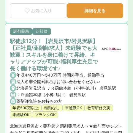
お気に入り
詳細を見る
調剤薬局
正社員
駅徒歩12分！【岩見沢市/岩見沢駅】
【正社員/薬剤師求人】未経験でも大
歓迎！スキルを身に着けて昇給、キ
ャリアアップが可能♪福利厚生充足で
長く働ける環境です♪
年収440万円〜540万円 時間外手当、通勤手当
法人名非公開※詳細はお問い合わせください♪
北海道岩見沢市 ＪＲ函館本線（小樽-旭川） 岩見沢駅
ＪＲ函館本線（小樽-旭川） 岩見沢駅
薬剤師免許をお持ちの方
年収500万以上
転勤なし
車通勤OK
教育研修充実
未経験OK
ブランクOK
北海道岩見沢市＜薬剤師／調剤薬局求人＞★給与面やシフト
面などご相談可能な場合もございます。まずはお気軽にお問