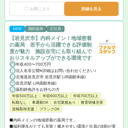
お気に入り
詳細を見る
NEW
調剤薬局
正社員
【岩見沢市】内科メイン！地域密着
の薬局 若手から活躍できる評価制
度が魅力 施設在宅にも取り組んで
おりスキルアップができる環境です
年収400〜700万円
法人名非公開※詳細はお問い合わせください♪
北海道岩見沢市 岩見沢駅 (JR函館本線)
岩見沢駅 (JR函館本線)
薬剤師免許をお持ちの方
年収500万以上
年収600万以上
年収700万以上
転勤なし
車通勤OK
在宅業務あり
教育研修充実
資格取得支援
ブランクOK
■内科メインの地域密着の薬局です。

■福利厚生がとても充実！働きやすい環境と社員の8割が実