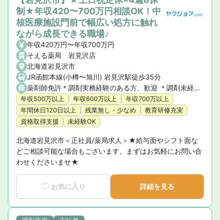
制★年収420〜700万円相談OK！中
核医療施設門前で幅広い処方に触れ
ながら成長できる職場♪
年収420万円〜年収700万円
そえる薬局 岩見沢店
北海道岩見沢市
JR函館本線(小樽〜旭川) 岩見沢駅徒歩35分
薬剤師免許＊調剤実務経験のある方、歓迎 ＊調剤未経験の方もご相談ください
年収500万以上
年収600万以上
年収700万以上
年間休日120日以上
残業無し・少なめ
教育研修充実
資格取得支援
未経験OK
北海道岩見沢市＜正社員/薬局求人＞★給与面やシフト面な
どご相談可能な場合もございます。まずはお気軽にお問い合
わせくださいませ★
お気に入り
詳細を見る