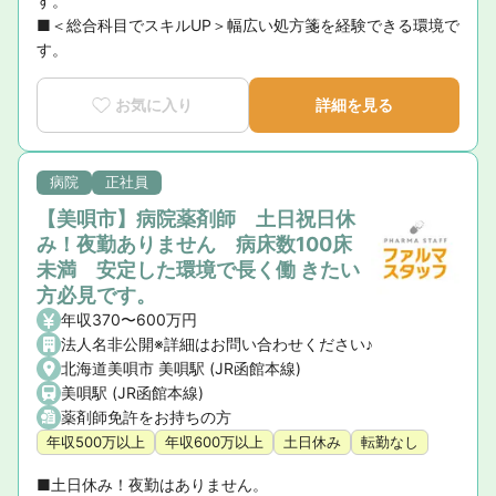
す。

■＜総合科目でスキルUP＞幅広い処方箋を経験できる環境で
す。
お気に入り
詳細を見る
病院
正社員
【美唄市】病院薬剤師 土日祝日休
み！夜勤ありません 病床数100床
未満 安定した環境で長く働 きたい
方必見です。
年収370〜600万円
法人名非公開※詳細はお問い合わせください♪
北海道美唄市 美唄駅 (JR函館本線)
美唄駅 (JR函館本線)
薬剤師免許をお持ちの方
年収500万以上
年収600万以上
土日休み
転勤なし
■土日休み！夜勤はありません。
