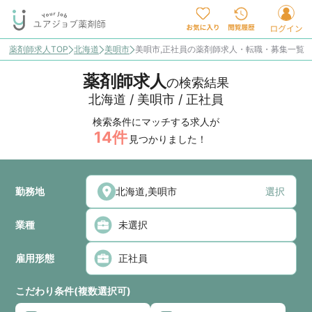
薬剤師求人TOP
北海道
美唄市
美唄市,正社員の薬剤師求人・転職・募集一覧
薬剤師求人
の検索結果
北海道 / 美唄市 / 正社員
検索条件にマッチする求人が
14
件
見つかりました！
勤務地
選択
業種
雇用形態
こだわり条件(複数選択可)