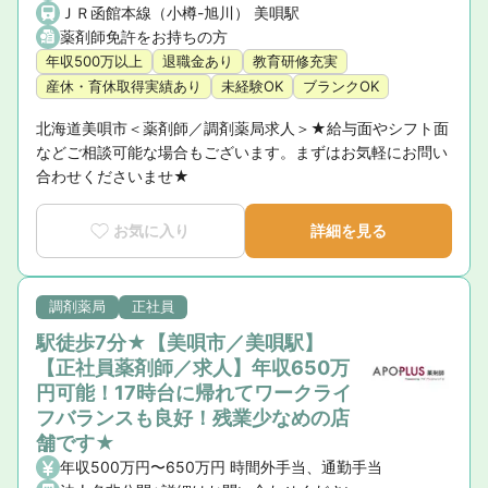
ＪＲ函館本線（小樽-旭川） 美唄駅
薬剤師免許をお持ちの方
年収500万以上
退職金あり
教育研修充実
産休・育休取得実績あり
未経験OK
ブランクOK
北海道美唄市＜薬剤師／調剤薬局求人＞★給与面やシフト面
などご相談可能な場合もございます。まずはお気軽にお問い
合わせくださいませ★
お気に入り
詳細を見る
調剤薬局
正社員
駅徒歩7分★【美唄市／美唄駅】
【正社員薬剤師／求人】年収650万
円可能！17時台に帰れてワークライ
フバランスも良好！残業少なめの店
舗です★
年収500万円〜650万円 時間外手当、通勤手当