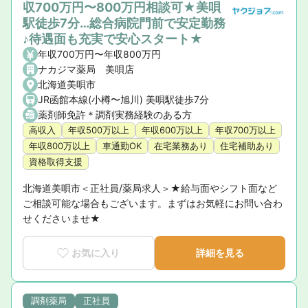
収700万円〜800万円相談可★美唄
駅徒歩7分…総合病院門前で安定勤務
♪待遇面も充実で安心スタート★
年収700万円〜年収800万円
ナカジマ薬局 美唄店
北海道美唄市
JR函館本線(小樽〜旭川) 美唄駅徒歩7分
薬剤師免許＊調剤実務経験のある方
高収入
年収500万以上
年収600万以上
年収700万以上
年収800万以上
車通勤OK
在宅業務あり
住宅補助あり
資格取得支援
北海道美唄市＜正社員/薬局求人＞★給与面やシフト面など
ご相談可能な場合もございます。まずはお気軽にお問い合わ
せくださいませ★
お気に入り
詳細を見る
調剤薬局
正社員