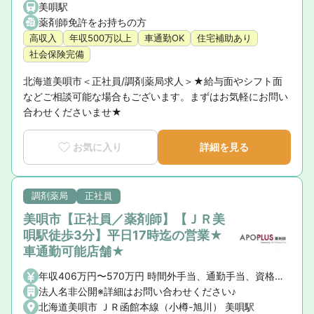
美唄駅
薬剤師免許をお持ちの方
高収入
年収500万以上
車通勤OK
住宅補助あり
社会保険完備
北海道美唄市＜正社員/調剤薬局求人＞★給与面やシフト面
などご相談可能な場合もございます。まずはお気軽にお問い
合わせくださいませ★
お気に入り
詳細を見る
調剤薬局
正社員
美唄市【正社員／薬剤師】【ＪＲ美
唄駅徒歩3分】平日17時迄の営業★
車通勤可能店舗★
年収406万円〜570万円 時間外手当、通勤手当、資格手当
法人名非公開※詳細はお問い合わせください♪
北海道美唄市 ＪＲ函館本線（小樽-旭川） 美唄駅