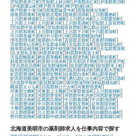
空知郡奈井江町
|
空知郡上砂川町
|
夕張郡由仁町
|
夕張郡長沼町
|
夕張郡栗山町
|
樺戸郡月形町
|
樺戸郡浦臼町
|
樺戸郡新十津川町
|
雨竜郡妹背牛町
|
雨竜郡秩父別町
|
雨竜郡雨竜町
|
雨竜郡北竜町
|
雨竜郡沼田町
|
上川郡鷹栖町
|
上川郡東神楽町
|
上川郡当麻町
|
上川郡比布町
|
上川郡愛別町
|
上川郡上川町
|
上川郡東川町
|
上川郡美瑛町
|
空知郡上富良野町
|
空知郡中富良野町
|
空知郡南富良野町
|
勇払郡占冠村
|
上川郡和寒町
|
上川郡剣淵町
|
上川郡下川町
|
中川郡美深町
|
中川郡音威子府村
|
中川郡中川町
|
雨竜郡幌加内町
|
増毛郡増毛町
|
留萌郡小平町
|
苫前郡苫前町
|
苫前郡羽幌町
|
苫前郡初山別村
|
天塩郡遠別町
|
天塩郡天塩町
|
宗谷郡猿払村
|
枝幸郡浜頓別町
|
枝幸郡中頓別町
|
枝幸郡枝幸町
|
天塩郡豊富町
|
礼文郡礼文町
|
利尻郡利尻町
|
利尻郡利尻富士町
|
天塩郡幌延町
|
網走郡美幌町
|
網走郡津別町
|
斜里郡斜里町
|
斜里郡清里町
|
斜里郡小清水町
|
常呂郡訓子府町
|
常呂郡置戸町
|
常呂郡佐呂間町
|
紋別郡遠軽町
|
紋別郡湧別町
|
紋別郡滝上町
|
紋別郡興部町
|
紋別郡西興部村
|
紋別郡雄武町
|
網走郡大空町
|
虻田郡豊浦町
|
有珠郡壮瞥町
|
白老郡白老町
|
勇払郡厚真町
|
虻田郡洞爺湖町
|
勇払郡安平町
|
勇払郡むかわ町
|
沙流郡日高町
|
沙流郡平取町
|
新冠郡新冠町
|
浦河郡浦河町
|
様似郡様似町
|
幌泉郡えりも町
|
日高郡新ひだか町
|
河東郡音更町
|
河東郡士幌町
|
河東郡上士幌町
|
河東郡鹿追町
|
上川郡新得町
|
上川郡清水町
|
河西郡芽室町
|
河西郡中札内村
|
河西郡更別村
|
広尾郡大樹町
|
広尾郡広尾町
|
中川郡幕別町
|
中川郡池田町
|
中川郡豊頃町
|
中川郡本別町
|
足寄郡足寄町
|
足寄郡陸別町
|
十勝郡浦幌町
|
釧路郡釧路町
|
厚岸郡厚岸町
|
厚岸郡浜中町
|
川上郡標茶町
|
川上郡弟子屈町
|
阿寒郡鶴居村
|
白糠郡白糠町
|
野付郡別海町
|
標津郡中標津町
|
標津郡標津町
|
目梨郡羅臼町
|
北海道美唄市の
薬剤師求人を仕事内容で探す