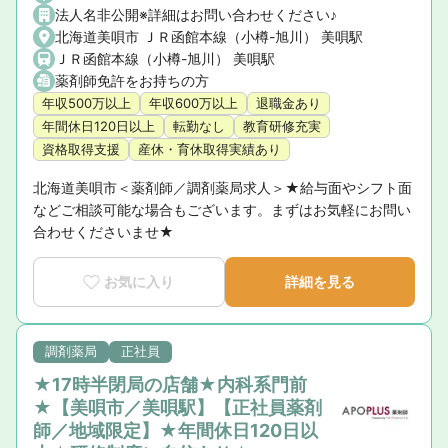
法人名非公開※詳細はお問い合わせください♪
北海道美唄市 ＪＲ函館本線（小樽-旭川） 美唄駅
ＪＲ函館本線（小樽-旭川） 美唄駅
薬剤師免許をお持ちの方
年収500万以上
年収600万以上
退職金あり
年間休日120日以上
転勤なし
教育研修充実
資格取得支援
産休・育休取得実績あり
北海道美唄市＜薬剤師／調剤薬局求人＞★給与面やシフト面
などご相談可能な場合もございます。まずはお気軽にお問い
合わせくださいませ★
お気に入り
詳細を見る
調剤薬局
正社員
★17時半閉局の店舗★内科系門前
★【美唄市／美唄駅】【正社員薬剤
師／地域限定】★年間休日120日以