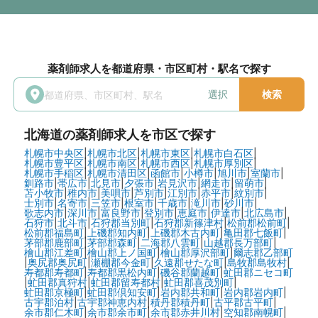
薬剤師求人を都道府県・市区町村・駅名で探す
選択
検索
北海道
の薬剤師求人を市区で探す
札幌市中央区
|
札幌市北区
|
札幌市東区
|
札幌市白石区
|
札幌市豊平区
|
札幌市南区
|
札幌市西区
|
札幌市厚別区
|
札幌市手稲区
|
札幌市清田区
|
函館市
|
小樽市
|
旭川市
|
室蘭市
|
釧路市
|
帯広市
|
北見市
|
夕張市
|
岩見沢市
|
網走市
|
留萌市
|
苫小牧市
|
稚内市
|
美唄市
|
芦別市
|
江別市
|
赤平市
|
紋別市
|
士別市
|
名寄市
|
三笠市
|
根室市
|
千歳市
|
滝川市
|
砂川市
|
歌志内市
|
深川市
|
富良野市
|
登別市
|
恵庭市
|
伊達市
|
北広島市
|
石狩市
|
北斗市
|
石狩郡当別町
|
石狩郡新篠津村
|
松前郡松前町
|
松前郡福島町
|
上磯郡知内町
|
上磯郡木古内町
|
亀田郡七飯町
|
茅部郡鹿部町
|
茅部郡森町
|
二海郡八雲町
|
山越郡長万部町
|
檜山郡江差町
|
檜山郡上ノ国町
|
檜山郡厚沢部町
|
爾志郡乙部町
|
奥尻郡奥尻町
|
瀬棚郡今金町
|
久遠郡せたな町
|
島牧郡島牧村
|
寿都郡寿都町
|
寿都郡黒松内町
|
磯谷郡蘭越町
|
虻田郡ニセコ町
|
虻田郡真狩村
|
虻田郡留寿都村
|
虻田郡喜茂別町
|
虻田郡京極町
|
虻田郡倶知安町
|
岩内郡共和町
|
岩内郡岩内町
|
古宇郡泊村
|
古宇郡神恵内村
|
積丹郡積丹町
|
古平郡古平町
|
余市郡仁木町
|
余市郡余市町
|
余市郡赤井川村
|
空知郡南幌町
|