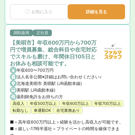
お気に入り
詳細を見る
調剤薬局
正社員
【美唄市】年収600万円から700万
円で増員募集、総合科目や在宅対応
でスキルも磨け、年間休日105日と
お休みも相談可能です。
年収600〜700万円
法人名非公開※詳細はお問い合わせください♪
北海道美唄市 美唄駅 (JR函館本線)
美唄駅 (JR函館本線)
薬剤師免許をお持ちの方
高収入
年収500万以上
年収600万以上
年収700万以上
転勤なし
車通勤OK
在宅業務あり
■＜高年収600万円以上＞経験を活かし高収入が可能です。

■＜嬉しい17時半退社＞プライベートの時間を確保できま