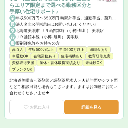
らエリア限定まで選べる勤務区分と
手厚い住宅サポート♪
年収500万円〜650万円 時間外手当、通勤手当、薬剤師手当、地域手当
法人名非公開※詳細はお問い合わせください♪
北海道美唄市 ＪＲ函館本線（小樽-旭川） 美唄駅
ＪＲ函館本線（小樽-旭川） 美唄駅
薬剤師免許をお持ちの方
高収入
年収500万以上
年収600万以上
退職金あり
車通勤OK
在宅業務あり
住宅補助あり
教育研修充実
資格取得支援
産休・育休取得実績あり
未経験OK
ブランクOK
北海道美唄市＜薬剤師／調剤薬局求人＞★給与面やシフト面
などご相談可能な場合もございます。まずはお気軽にお問い
合わせくださいませ★
お気に入り
詳細を見る