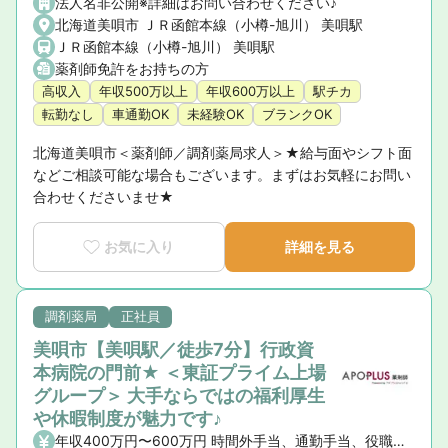
法人名非公開※詳細はお問い合わせください♪
北海道美唄市 ＪＲ函館本線（小樽-旭川） 美唄駅
ＪＲ函館本線（小樽-旭川） 美唄駅
薬剤師免許をお持ちの方
高収入
年収500万以上
年収600万以上
駅チカ
転勤なし
車通勤OK
未経験OK
ブランクOK
北海道美唄市＜薬剤師／調剤薬局求人＞★給与面やシフト面
などご相談可能な場合もございます。まずはお気軽にお問い
合わせくださいませ★
お気に入り
詳細を見る
調剤薬局
正社員
美唄市【美唄駅／徒歩7分】行政資
本病院の門前★ ＜東証プライム上場
グループ＞ 大手ならではの福利厚生
や休暇制度が魅力です♪
年収400万円〜600万円 時間外手当、通勤手当、役職手当、地域手当、資格手当