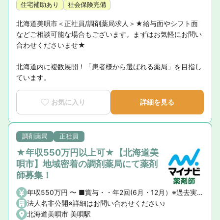
住宅補助あり
社会保険完備
北海道美唄市＜正社員/調剤薬局求人＞★給与面やシフト面
などご相談可能な場合もございます。まずはお気軽にお問い
合わせくださいませ★

北海道内に複数展開！「患者様から選ばれる薬局」を目指し
ています。
お気に入り
詳細を見る
調剤薬局
正社員
★年収550万円以上可★【北海道美
唄市】地域密着の調剤薬局にて薬剤
師募集！
年収550万円 〜 ■賞与・・年2回(6月・12月）※過去実績計4.5ヶ月分 ■昇給・・年1回(4月)
法人名非公開※詳細はお問い合わせください♪
北海道美唄市 美唄駅