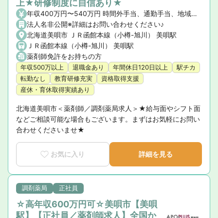
上★研修制度に自信あり★
年収400万円〜540万円 時間外手当、通勤手当、地域手当、資格手当
法人名非公開※詳細はお問い合わせください♪
北海道美唄市 ＪＲ函館本線（小樽-旭川） 美唄駅
ＪＲ函館本線（小樽-旭川） 美唄駅
薬剤師免許をお持ちの方
年収500万以上
退職金あり
年間休日120日以上
駅チカ
転勤なし
教育研修充実
資格取得支援
産休・育休取得実績あり
北海道美唄市＜薬剤師／調剤薬局求人＞★給与面やシフト面
などご相談可能な場合もございます。まずはお気軽にお問い
合わせくださいませ★
お気に入り
詳細を見る
調剤薬局
正社員
☆高年収600万円可☆美唄市【美唄
駅】【正社員／薬剤師求人】全国か