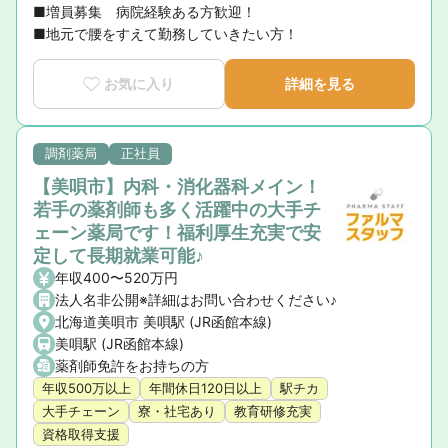
■増員募集　病院経験ある方歓迎！

■地元で腰をすえて勤務していきたい方！
お気に入り
詳細を見る
調剤薬局
正社員
【美唄市】内科・消化器科メイン！
若手の薬剤師も多く活躍中の大手チ
ェーン薬局です！福利厚生充実で安
定して長期就業可能♪
年収400〜520万円
法人名非公開※詳細はお問い合わせください♪
北海道美唄市 美唄駅 (JR函館本線)
美唄駅 (JR函館本線)
薬剤師免許をお持ちの方
年収500万以上
年間休日120日以上
駅チカ
大手チェーン
寮・社宅あり
教育研修充実
資格取得支援