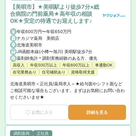
【美唄市】★美唄駅より徒歩7分×総
合病院の門前薬局★高年収の相談
OK★安定の待遇でお迎えします♪
年収600万円〜年収650万円
ナカジマ薬局 美唄店
北海道美唄市
JR函館本線(小樽〜旭川) 美唄駅徒歩7分
薬剤師免許＊調剤実務経験のある方、優先
高収入
年収500万以上
年収600万以上
車通勤OK
在宅業務あり
住宅補助あり
資格取得支援
北海道美唄市＜正社員/薬局求人＞★給与面やシフト面など
ご相談可能な場合もございます。まずはお気軽にお問い合わ
せくださいませ★
お気に入り
詳細を見る
調剤薬局
正社員