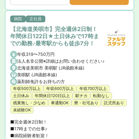
病院
正社員
【北海道美唄市】完全週休2日制！
年間休日122日★土日休みで17時ま
での勤務♪最寄駅からも徒歩7分！
年収319〜750万円
法人名非公開※詳細はお問い合わせください♪
北海道美唄市 美唄駅 (JR函館本線)
美唄駅 (JR函館本線)
薬剤師免許をお持ちの方
年収500万以上
年収600万以上
年収700万以上
土日休み
年間休日120日以上
駅チカ
転勤なし
残業無し・少なめ
車通勤OK
寮・社宅あり
託児所あり
未経験OK
■完全週休2日制！

■17時までの仕事♪

■病院経験者歓迎！