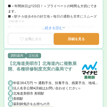
■＜年間休日は123日！＞プライベートの時間も大切にでき
ます。

■＜駅チカ徒歩4分の好立地＞毎日の通勤も非常にスムーズ
で快適です。

■＜未経験者も安心の研修＞手厚い教育制度で着実な成長を
...続きを読む
支援します。
お気に入り
詳細を見る
調剤薬局
正社員
【北海道美唄市】北海道内に複数展
開、各種研修制度充実の薬局です
年収364万円 〜 通勤手当、扶養手当、残業手当、地域手当、役職手当、住宅手当、資格手当
法人名非公開※詳細はお問い合わせください♪
北海道美唄市 美唄駅
美唄駅
薬剤師免許をお持ちの方