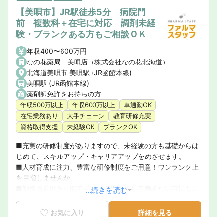
【美唄市】JR駅徒歩5分 病院門
前 複数科＋在宅に対応 調剤未経
験・ブランクある方もご相談ＯＫ
年収400〜600万円
なの花薬局 美唄店（株式会社なの花北海道）
北海道美唄市 美唄駅 (JR函館本線)
美唄駅 (JR函館本線)
薬剤師免許をお持ちの方
年収500万以上
年収600万以上
車通勤OK
在宅業務あり
大手チェーン
教育研修充実
資格取得支援
未経験OK
ブランクOK
■充実の研修制度がありますので、未経験の方も基礎からは
じめて、スキルアップ・キャリアアップをめざせます。

■人材育成に注力、豊富な研修制度をご用意！ワンランク上
を目指しませんか

■勤務地選択が可能です。地域に根ざして働きたい方にもオ
...続きを読む
ススメ！無理な異動はありません。
お気に入り
詳細を見る