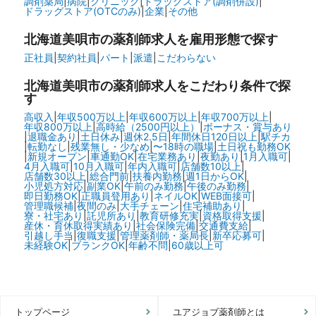
調剤薬局
|
病院
|
クリニック
|
ドラッグストア(調剤併設)
|
ドラッグストア(OTCのみ)
|
企業
|
その他
北海道美唄市の
薬剤師求人を雇用形態で探す
正社員
|
契約社員
|
パート
|
派遣
|
こだわらない
北海道美唄市の
薬剤師求人をこだわり条件で探
す
高収入
|
年収500万以上
|
年収600万以上
|
年収700万以上
|
年収800万以上
|
高時給（2500円以上）
|
ボーナス・賞与あり
|
退職金あり
|
土日休み
|
週休2.5日
|
年間休日120日以上
|
駅チカ
|
転勤なし
|
残業無し・少なめ
|
〜18時の職場
|
土日祝も勤務OK
|
新規オープン
|
車通勤OK
|
在宅業務あり
|
夜勤あり
|
1月入職可
|
4月入職可
|
10月入職可
|
年内入職可
|
店舗数10以上
|
店舗数30以上
|
総合門前
|
扶養内勤務
|
週1日からOK
|
小児処方対応
|
副業OK
|
午前のみ勤務
|
午後のみ勤務
|
即日勤務OK
|
正職員登用あり
|
ネイルOK
|
WEB面接可
|
管理職候補
|
夜間のみ
|
大手チェーン
|
住宅補助あり
|
寮・社宅あり
|
託児所あり
|
教育研修充実
|
資格取得支援
|
産休・育休取得実績あり
|
社会保険完備
|
交通費支給
|
引越し手当
|
復職支援
|
管理薬剤師・薬局長
|
新卒応募可
|
未経験OK
|
ブランクOK
|
年齢不問
|
60歳以上可
トップページ
ユアジョブ薬剤師とは