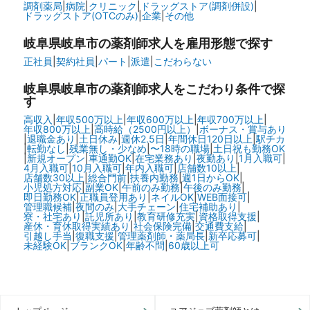
調剤薬局
|
病院
|
クリニック
|
ドラッグストア(調剤併設)
|
ドラッグストア(OTCのみ)
|
企業
|
その他
岐阜県岐阜市の
薬剤師求人を雇用形態で探す
正社員
|
契約社員
|
パート
|
派遣
|
こだわらない
岐阜県岐阜市の
薬剤師求人をこだわり条件で探
す
高収入
|
年収500万以上
|
年収600万以上
|
年収700万以上
|
年収800万以上
|
高時給（2500円以上）
|
ボーナス・賞与あり
|
退職金あり
|
土日休み
|
週休2.5日
|
年間休日120日以上
|
駅チカ
|
転勤なし
|
残業無し・少なめ
|
〜18時の職場
|
土日祝も勤務OK
|
新規オープン
|
車通勤OK
|
在宅業務あり
|
夜勤あり
|
1月入職可
|
4月入職可
|
10月入職可
|
年内入職可
|
店舗数10以上
|
店舗数30以上
|
総合門前
|
扶養内勤務
|
週1日からOK
|
小児処方対応
|
副業OK
|
午前のみ勤務
|
午後のみ勤務
|
即日勤務OK
|
正職員登用あり
|
ネイルOK
|
WEB面接可
|
管理職候補
|
夜間のみ
|
大手チェーン
|
住宅補助あり
|
寮・社宅あり
|
託児所あり
|
教育研修充実
|
資格取得支援
|
産休・育休取得実績あり
|
社会保険完備
|
交通費支給
|
引越し手当
|
復職支援
|
管理薬剤師・薬局長
|
新卒応募可
|
未経験OK
|
ブランクOK
|
年齢不問
|
60歳以上可