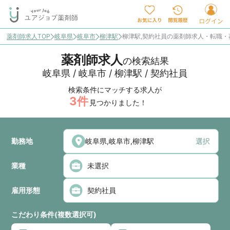
薬剤師求人TOP
岐阜県
岐阜市
柳津駅
柳津駅,契約社員の薬剤師求人・転職・
薬剤師求人
の検索結果
岐阜県 / 岐阜市 / 柳津駅 / 契約社員
検索条件にマッチする求人が
3
件
見つかりました！
勤務地
選択
業種
雇用形態
こだわり条件(複数選択可)