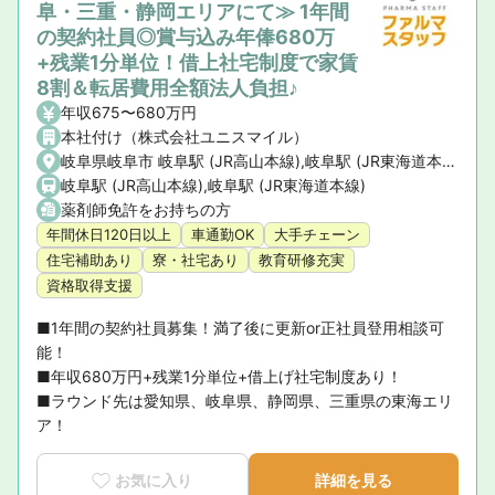
阜・三重・静岡エリアにて≫ 1年間
の契約社員◎賞与込み年俸680万
+残業1分単位！借上社宅制度で家賃
8割＆転居費用全額法人負担♪
年収675〜680万円
本社付け（株式会社ユニスマイル）
岐阜県岐阜市 岐阜駅 (JR高山本線),岐阜駅 (JR東海道本線)
岐阜駅 (JR高山本線),岐阜駅 (JR東海道本線)
薬剤師免許をお持ちの方
年間休日120日以上
車通勤OK
大手チェーン
住宅補助あり
寮・社宅あり
教育研修充実
資格取得支援
■1年間の契約社員募集！満了後に更新or正社員登用相談可
能！

■年収680万円+残業1分単位+借上げ社宅制度あり！

■ラウンド先は愛知県、岐阜県、静岡県、三重県の東海エリ
ア！
お気に入り
詳細を見る