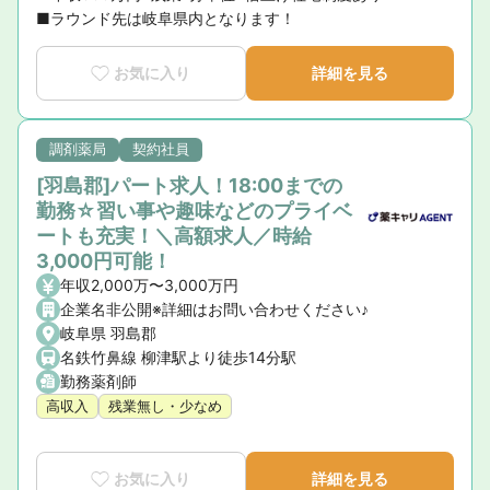
■ラウンド先は岐阜県内となります！
お気に入り
詳細を見る
調剤薬局
契約社員
[羽島郡]パート求人！18:00までの
勤務☆習い事や趣味などのプライベ
ートも充実！＼高額求人／時給
3,000円可能！
年収2,000万〜3,000万円
企業名非公開※詳細はお問い合わせください♪
岐阜県 羽島郡
名鉄竹鼻線 柳津駅より徒歩14分駅
勤務薬剤師
高収入
残業無し・少なめ
お気に入り
詳細を見る