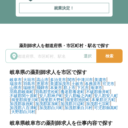
就業決定！
薬剤師求人を都道府県・市区町村・駅名で探す
選択
検索
岐阜県
の薬剤師求人を市区で探す
岐阜市
|
大垣市
|
高山市
|
多治見市
|
関市
|
中津川市
|
美濃市
|
瑞浪市
|
羽島市
|
恵那市
|
美濃加茂市
|
土岐市
|
各務原市
|
可児市
|
山県市
|
瑞穂市
|
飛騨市
|
本巣市
|
郡上市
|
下呂市
|
海津市
|
羽島郡岐南町
|
羽島郡笠松町
|
養老郡養老町
|
不破郡垂井町
|
不破郡関ケ原町
|
安八郡神戸町
|
安八郡輪之内町
|
安八郡安八町
|
揖斐郡揖斐川町
|
揖斐郡大野町
|
揖斐郡池田町
|
本巣郡北方町
|
加茂郡坂祝町
|
加茂郡富加町
|
加茂郡川辺町
|
加茂郡七宗町
|
加茂郡八百津町
|
加茂郡白川町
|
加茂郡東白川村
|
可児郡御嵩町
|
大野郡白川村
|
岐阜県岐阜市の
薬剤師求人を仕事内容で探す