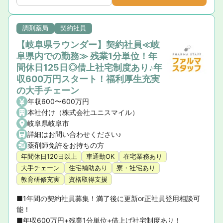
調剤薬局
契約社員
【岐阜県ラウンダー】契約社員≪岐
阜県内での勤務≫ 残業1分単位！年
間休日125日◎借上社宅制度あり♪年
収600万円スタート！福利厚生充実
の大手チェーン
年収600〜600万円
本社付け（株式会社ユニスマイル）
岐阜県岐阜市
詳細はお問い合わせください♪
薬剤師免許をお持ちの方
年間休日120日以上
車通勤OK
在宅業務あり
大手チェーン
住宅補助あり
寮・社宅あり
教育研修充実
資格取得支援
■1年間の契約社員募集！満了後に更新or正社員登用相談可
能！

■年収600万円+残業1分単位+借上げ社宅制度あり！
