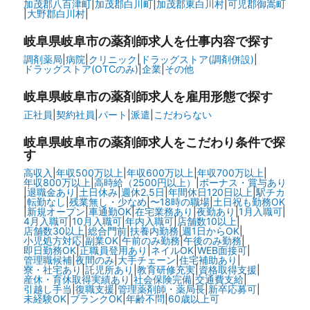
加茂郡八百津町
|
加茂郡白川町
|
加茂郡東白川村
|
可児郡御嵩町
|
大野郡白川村
|
岐阜県岐阜市の
薬剤師求人を仕事内容で探す
調剤薬局
|
病院
|
クリニック
|
ドラッグストア(調剤併設)
|
ドラッグストア(OTCのみ)
|
企業
|
その他
岐阜県岐阜市の
薬剤師求人を雇用形態で探す
正社員
|
契約社員
|
パート
|
派遣
|
こだわらない
岐阜県岐阜市の
薬剤師求人をこだわり条件で探
す
高収入
|
年収500万以上
|
年収600万以上
|
年収700万以上
|
年収800万以上
|
高時給（2500円以上）
|
ボーナス・賞与あり
|
退職金あり
|
土日休み
|
週休2.5日
|
年間休日120日以上
|
駅チカ
|
転勤なし
|
残業無し・少なめ
|
〜18時の職場
|
土日祝も勤務OK
|
新規オープン
|
車通勤OK
|
在宅業務あり
|
夜勤あり
|
1月入職可
|
4月入職可
|
10月入職可
|
年内入職可
|
店舗数10以上
|
店舗数30以上
|
総合門前
|
扶養内勤務
|
週1日からOK
|
小児処方対応
|
副業OK
|
午前のみ勤務
|
午後のみ勤務
|
即日勤務OK
|
正職員登用あり
|
ネイルOK
|
WEB面接可
|
管理職候補
|
夜間のみ
|
大手チェーン
|
住宅補助あり
|
寮・社宅あり
|
託児所あり
|
教育研修充実
|
資格取得支援
|
産休・育休取得実績あり
|
社会保険完備
|
交通費支給
|
引越し手当
|
復職支援
|
管理薬剤師・薬局長
|
新卒応募可
|
未経験OK
|
ブランクOK
|
年齢不問
|
60歳以上可