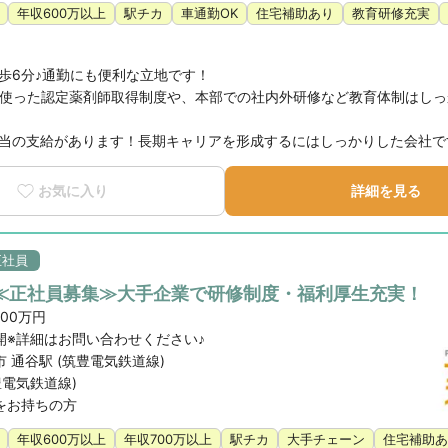
年収600万以上
駅チカ
車通勤OK
住宅補助あり
教育研修充実
6分♪通勤にも便利な立地です！

ningを使った認定薬剤師取得制度や、本部での社内外研修など教育体制はし
当の支給があります！長期キャリアを形成するにはしっかりした会社で
お気に入り
詳細を見る
正社員
≪正社員募集≫大手企業で研修制度・福利厚生充実！
700万円
開※詳細はお問い合わせください♪
 通谷駅 (筑豊電気鉄道線)
豊電気鉄道線)
をお持ちの方
年収600万以上
年収700万以上
駅チカ
大手チェーン
住宅補助あ