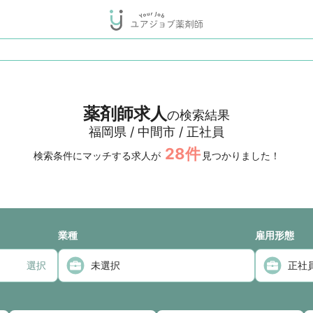
薬剤師求人
の検索結果
福岡県 / 中間市 / 正社員
28
件
検索条件にマッチする求人が
見つかりました！
業種
雇用形態
選択