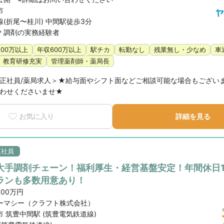
市
(折尾〜桂川) 中間駅徒歩3分
＊調剤の実務経験者
500万以上
年収600万以上
駅チカ
転勤なし
残業無し・少なめ
車
教育研修充実
管理薬剤師・薬局長
正社員/薬局求人＞★給与面やシフト面などご相談可能な場合もござい
わせくださいませ★
お気に入り
詳細を見る
正社員
大手調剤チェーン！福利厚生・経営基盤安定！年間休日1
ランも多数用意あり！
600万円
ーマシー（クラフト株式会社）
 筑豊中間駅 (筑豊電気鉄道線)