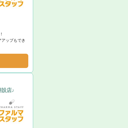


アアップもでき
設店♪