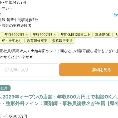
円〜年収743万円
ーマシー
市
道線 筑豊中間駅徒歩7分
＊調剤の実務経験者
年収600万以上
年収700万以上
年間休日120日以上
車通勤OK
寮・社宅あり
教育研修充実
資格取得支援
正社員/薬局求人＞★給与面やシフト面などご相談可能な場合もござい
わせくださいませ★
お気に入り
詳細を見る
正社員
2023年オープンの店舗：年収600万円まで相談OK／
分・整形外科メイン：薬剤師・事務員複数名が在籍【県
】
円〜年収600万円