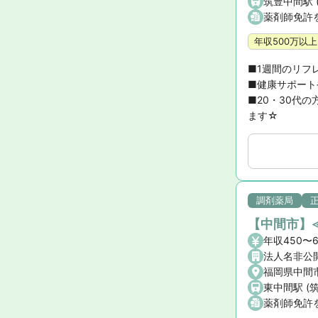
筑豊中間駅 
薬剤師免許
年収500万以上
■1週間のリフ
■健康サポート
■20・30代
ます☆
調剤薬局
【中間市】
年収450〜
法人名非公
福岡県中間市
東中間駅 (
薬剤師免許