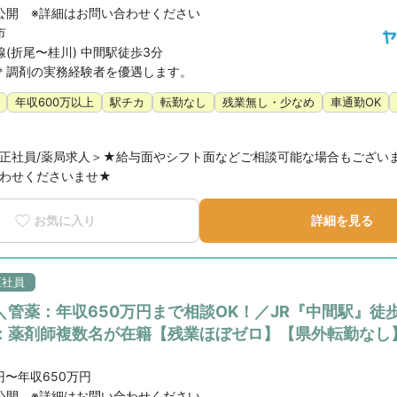
公開 ※詳細はお問い合わせください
市
(折尾〜桂川) 中間駅徒歩3分
＊調剤の実務経験者を優遇します。
年収600万以上
駅チカ
転勤なし
残業無し・少なめ
車通勤OK
正社員/薬局求人＞★給与面やシフト面などご相談可能な場合もござい
わせくださいませ★
お気に入り
詳細を見る
正社員
＼管薬：年収650万円まで相談OK！／JR『中間駅』徒
：薬剤師複数名が在籍【残業ほぼゼロ】【県外転勤なし
円〜年収650万円
公開 ※詳細はお問い合わせください