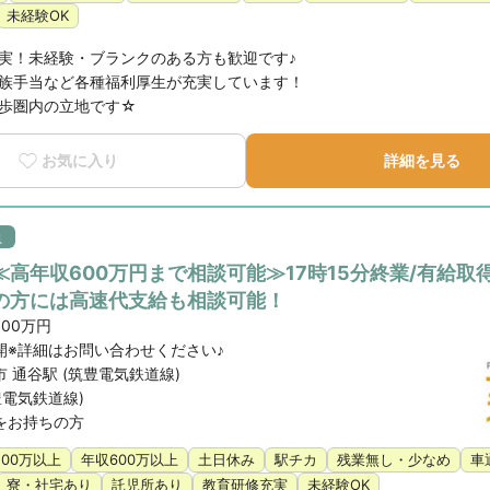
未経験OK
実！未経験・ブランクのある方も歓迎です♪

族手当など各種福利厚生が充実しています！

歩圏内の立地です☆
お気に入り
詳細を見る
員
高年収600万円まで相談可能≫17時15分終業/有給取
の方には高速代支給も相談可能！
600万円
開※詳細はお問い合わせください♪
 通谷駅 (筑豊電気鉄道線)
豊電気鉄道線)
をお持ちの方
500万以上
年収600万以上
土日休み
駅チカ
残業無し・少なめ
車
寮・社宅あり
託児所あり
教育研修充実
未経験OK