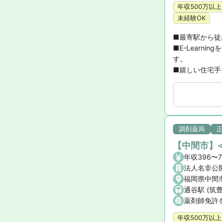
年収500万以上
未経験OK
■最寄駅から徒歩
■E-Lear
す。

■嬉しい住宅手
調剤薬局
【中間市】
年収396〜
法人名非公
福岡県中間市
通谷駅 (筑
薬剤師免許
年収500万以上