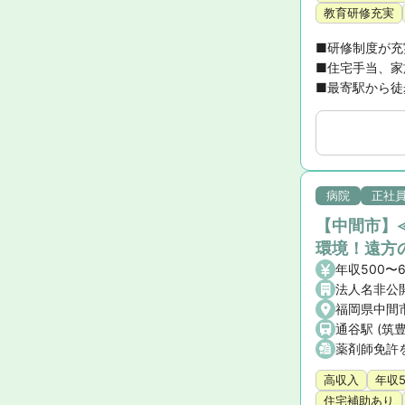
教育研修充実
■研修制度が充
■住宅手当、家
■最寄駅から徒
病院
正社
【中間市】≪
環境！遠方
年収500〜
法人名非公
福岡県中間市
通谷駅 (筑
薬剤師免許
高収入
年収
住宅補助あり