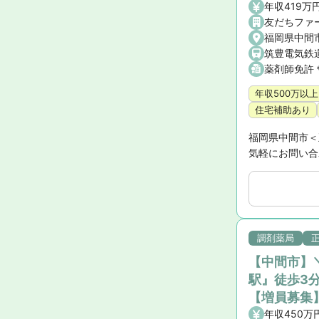
年収419万
友だちファ
福岡県中間
筑豊電気鉄
薬剤師免許
年収500万以上
住宅補助あり
福岡県中間市＜
気軽にお問い合
調剤薬局
【中間市】＼
駅』徒歩3
【増員募集
年収450万