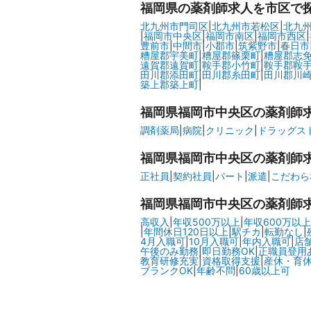
福岡県
の薬剤師求人を市区で
北九州市門司区
|
北九州市若松区
|
北九
|
福岡市中央区
|
福岡市南区
|
福岡市西区
|
豊前市
|
中間市
|
小郡市
|
筑紫野市
|
春日市
糟屋郡宇美町
|
糟屋郡篠栗町
|
糟屋郡志
遠賀郡遠賀町
|
鞍手郡小竹町
|
鞍手郡鞍
田川郡添田町
|
田川郡糸田町
|
田川郡川
築上郡築上町
|
福岡県福岡市中央区の
薬剤師
調剤薬局
|
病院
|
クリニック
|
ドラッグスト
福岡県福岡市中央区の
薬剤師
正社員
|
契約社員
|
パート
|
派遣
|
こだわら
福岡県福岡市中央区の
薬剤師
高収入
|
年収500万以上
|
年収600万以上
|
年間休日120日以上
|
駅チカ
|
転勤なし
|
4月入職可
|
10月入職可
|
年内入職可
|
店
午後のみ勤務
|
即日勤務OK
|
正職員登用
教育研修充実
|
資格取得支援
|
産休・育
ブランクOK
|
年齢不問
|
60歳以上可