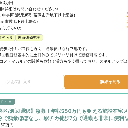
450万円
開※詳細はお問い合わせください♪
中央区 渡辺通駅 (福岡市営地下鉄七隈線)
福岡市営地下鉄七隈線)
をお持ちの方
業務あり
教育研修充実
徒歩2分！バス停も近く、通勤便利な好立地です。

1回程度◎基本的に土日休みでメリハリ付けて勤務可能です。

コメディカルとの関係も良好！漢方も多く扱っており、スキルアップ出
お気に入り
詳細を見る
契約社員
央区/渡辺通駅】急募！年収550万円も狙える施設在宅
みで残業ほぼなし、駅チカ徒歩7分で通勤も非常に便利
550万円