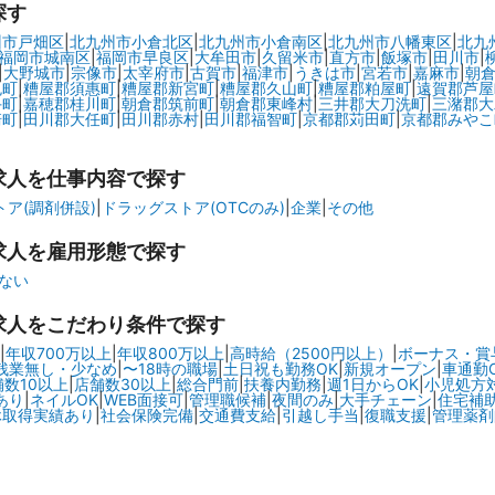
探す
州市戸畑区
|
北九州市小倉北区
|
北九州市小倉南区
|
北九州市八幡東区
|
北九
福岡市城南区
|
福岡市早良区
|
大牟田市
|
久留米市
|
直方市
|
飯塚市
|
田川市
|
|
大野城市
|
宗像市
|
太宰府市
|
古賀市
|
福津市
|
うきは市
|
宮若市
|
嘉麻市
|
朝
免町
|
糟屋郡須惠町
|
糟屋郡新宮町
|
糟屋郡久山町
|
糟屋郡粕屋町
|
遠賀郡芦屋
手町
|
嘉穂郡桂川町
|
朝倉郡筑前町
|
朝倉郡東峰村
|
三井郡大刀洗町
|
三潴郡大
崎町
|
田川郡大任町
|
田川郡赤村
|
田川郡福智町
|
京都郡苅田町
|
京都郡みやこ
求人を仕事内容で探す
ア(調剤併設)
|
ドラッグストア(OTCのみ)
|
企業
|
その他
求人を雇用形態で探す
ない
求人をこだわり条件で探す
|
年収700万以上
|
年収800万以上
|
高時給（2500円以上）
|
ボーナス・賞
残業無し・少なめ
|
〜18時の職場
|
土日祝も勤務OK
|
新規オープン
|
車通勤
舗数10以上
|
店舗数30以上
|
総合門前
|
扶養内勤務
|
週1日からOK
|
小児処方
あり
|
ネイルOK
|
WEB面接可
|
管理職候補
|
夜間のみ
|
大手チェーン
|
住宅補
休取得実績あり
|
社会保険完備
|
交通費支給
|
引越し手当
|
復職支援
|
管理薬剤