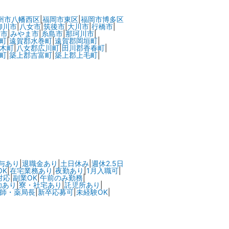
州市八幡西区
|
福岡市東区
|
福岡市博多区
柳川市
|
八女市
|
筑後市
|
大川市
|
行橋市
|
倉市
|
みやま市
|
糸島市
|
那珂川市
|
町
|
遠賀郡水巻町
|
遠賀郡岡垣町
|
木町
|
八女郡広川町
|
田川郡香春町
|
町
|
築上郡吉富町
|
築上郡上毛町
|
与あり
|
退職金あり
|
土日休み
|
週休2.5日
OK
|
在宅業務あり
|
夜勤あり
|
1月入職可
|
対応
|
副業OK
|
午前のみ勤務
|
助あり
|
寮・社宅あり
|
託児所あり
|
師・薬局長
|
新卒応募可
|
未経験OK
|