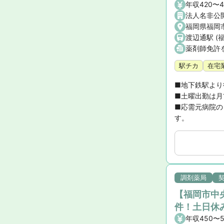
年収420〜
法人名非公
福岡県福岡市
渡辺通駅 (
薬剤師免許
駅チカ
在宅
■地下鉄駅より
■土曜出勤は月
■応需元病院の
す。
調剤薬局
【福岡市中
件！土日休
年収450〜