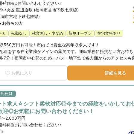
開※詳細はお問い合わせください♪
中央区 渡辺通駅 (福岡市営地下鉄七隈線)
福岡市営地下鉄七隈線)
をお持ちの方
チカ
転勤なし
残業無し・少なめ
新規オープン
在宅業務あり
収550万円も可能！市内では貴重な高年収求人です！

配達をする在宅業務がメインの薬局です。運転業務に抵抗ない方お待ちし
歩7分！福岡市中心部のため、バス・地下鉄で各方面からのアクセスも
お気に入り
詳細を見る
契約社員
パート求人☆シフト柔軟対応◎今までの経験をいかしてお
歓迎◎お気軽にお問い合わせください！
万〜2,000万円
開※詳細はお問い合わせください♪
市