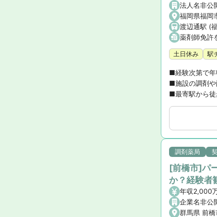
法人名非公
福岡県福岡市
渡辺通駅 (
薬剤師免許
土日休み
駅
■経験次第で年
■施設の調剤や
■最寄駅から徒
調剤薬局
[前橋市]
か？経験者
年収2,000
企業名非公
群馬県 前橋