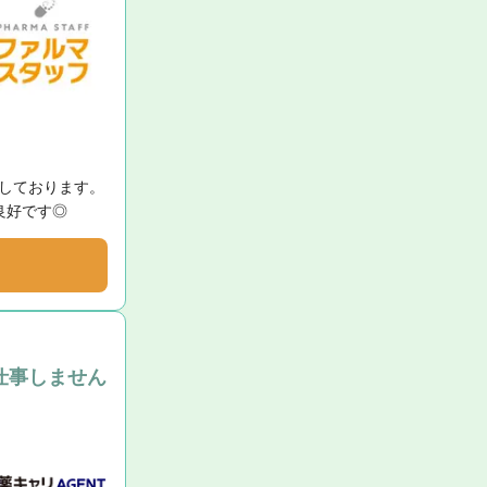
ております。

良好です◎
仕事しません